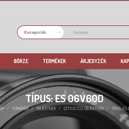
BÖRZE
TERMÉKEK
ÁRJEGYZÉK
KA
TÍPUS: ES 06V60D
AP
/
TERMÉKEK
/
OBJEKTÍVEK
/
CCTV (C/CS) OBJEKTÍVEK
/
TÍPUS: ES