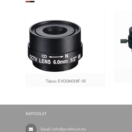
Típus: EVD06018F-IR
KAPCSOLAT
Email: info@profitech.hu