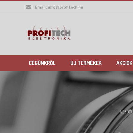
Skip
Email:
info@profitech.hu
to
content
CÉGÜNKRŐL
ÚJ TERMÉKEK
AKCIÓK
KEZDŐL