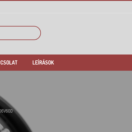
PCSOLAT
LEÍRÁSOK
 06V60D