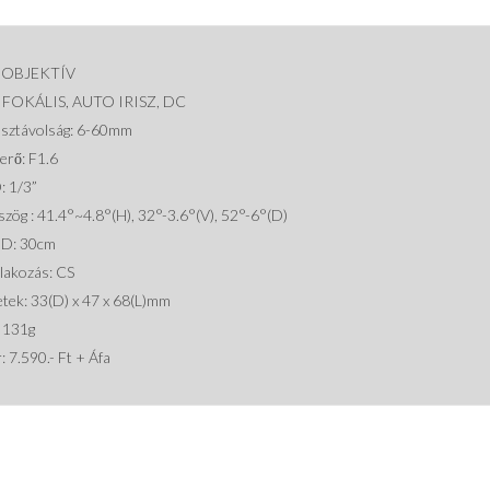
 OBJEKTÍV
IFOKÁLIS, AUTO IRISZ, DC
usztávolság: 6-60mm
erő: F1.6
: 1/3”
szög : 41.4°~4.8°(H), 32°-3.6°(V), 52°-6°(D)
.D: 30cm
lakozás: CS
tek: 33(D) x 47 x 68(L)mm
: 131g
: 7.590.- Ft + Áfa