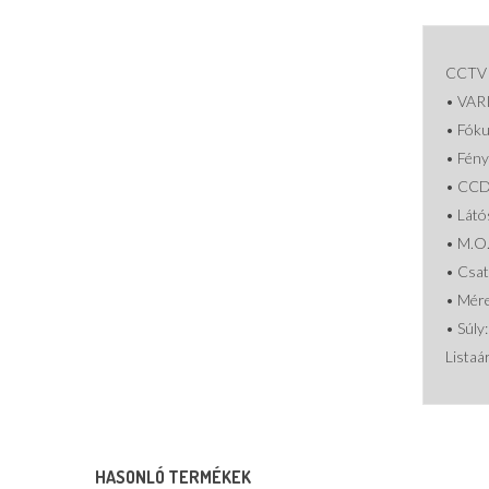
CCTV
• VAR
• Fók
• Fény
• CCD
• Látó
• M.O
• Csat
• Mére
• Súly
Listaár
HASONLÓ TERMÉKEK