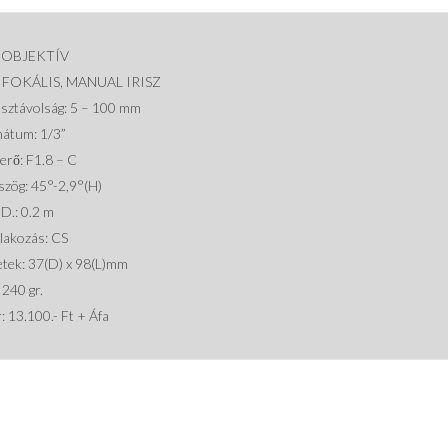
 OBJEKTÍV
IFOKÁLIS, MANUAL IRISZ
sztávolság: 5 – 100 mm
átum: 1/3”
erő: F1.8 – C
szög: 45°-2,9°(H)
D.: 0.2 m
lakozás: CS
tek: 37(D) x 98(L)mm
 240 gr.
r: 13.100.- Ft + Áfa