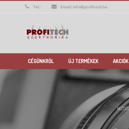
Skip
Tel.:
Email:
info@profitech.hu
to
content
CÉGÜNKRŐL
ÚJ TERMÉKEK
AKCIÓK
KEZDŐ