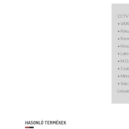
CCTV
• VAR
• Fóku
• Form
• Fény
• Látó
• M.O.
• Csat
• Mére
• Súly:
Listaá
HASONLÓ TERMÉKEK