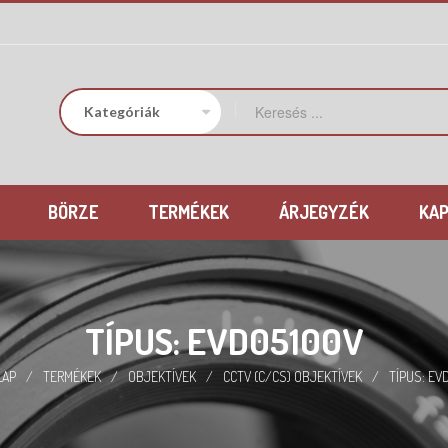
BÖRZE
TERMÉKEK
ÁRJEGYZÉK
KA
TÍPUS: EVD05100V
LAP
/
TERMÉKEK
/
OBJEKTÍVEK
/
CCTV (C/CS) OBJEKTÍVEK
/
TÍPUS: EV