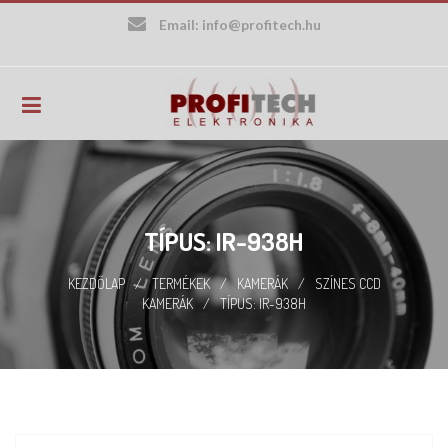
Skip
Email:
info@profitech.hu
to
content
TÍPUS: IR-938H
KEZDŐLAP
/
TERMÉKEK
/
KAMERÁK
/
SZÍNES CCD
KAMERÁK
/
TÍPUS: IR-938H