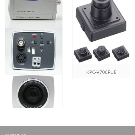
KPC-V700PUB
Típus: TGW-
2134CDN