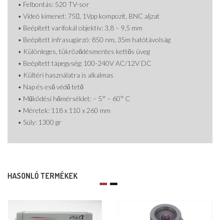
• Felbontás: 520 TV-sor
• Videó kimenet: 75, 1Vpp kompozit, BNC aljzat
• Beépített varifokál objektív: 3,8 – 9,5 mm
• Beépített infrasugárzó: 850 nm, 35m hatótávolság
• Különleges, tükröződésmentes kettős üveg
• Beépített tápegység: 100-240V AC/12V DC
• Kültéri használatra is alkalmas
• Nap és eső védő tető
• Működési hőmérséklet: – 5° – 60° C
• Méretek: 118 x 110 x 260 mm
• Súly: 1300 gr
HASONLÓ TERMÉKEK