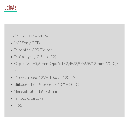
LEÍRÁS
SZÍNES CSŐKAMERA
• 1/3” Sony CCD
• Felbontás: 380 TV-sor
• Érzékenység: 0.5 lux (F2)
• Objektív: f=3,6 mm Opció: f=2,45/2,97/6/8/12 mm M2x0,5
mm
• Tápfeszültség: 12V+ 10% J= 120mA
• Működési hőmérséklet: – 10 ° – 50°C
• Méretek: átm. 19×78 mm
• Tartozék: tartókar
• IP66