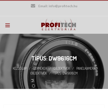
Skip
Email:
info@profitech.hu
to
content
TÍPUS: DW9616CM
KEZDŐLAP
/
TERMÉKEK
/
OBJEKTÍVEK
/
PANELKAMERA
OBJEKTÍVEK
/
TÍPUS: DW9616CM