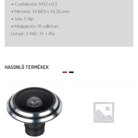
• Csatlakozás: M12 x 0,5
• Méretek: 14.8(D) x 16.2(L)mm
• Súly: 5.9gr.
• Megjegyzés: IR szűrövel
Listaár: 2.460.- Ft + Áfa
HASONLÓ TERMÉKEK