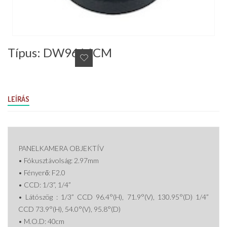
Típus: DW9616CM
LEÍRÁS
PANELKAMERA OBJEKTÍV
• Fókusztávolság: 2.97mm
• Fényerő: F2.0
• CCD: 1/3”, 1/4”
• Látószög : 1/3” CCD 96.4°(H), 71.9°(V), 130.95°(D) 1/4”
CCD 73.9°(H), 54.0°(V), 95.8°(D)
• M.O.D: 40cm