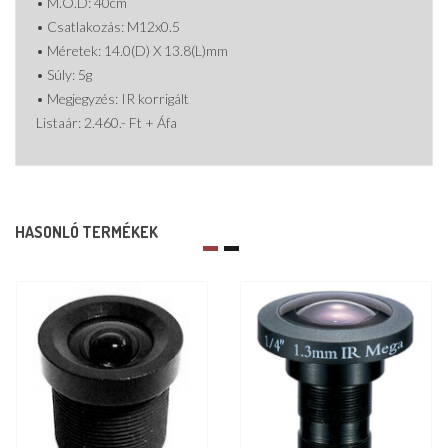
• M.O.D: 40cm
• Csatlakozás: M12x0.5
• Méretek: 14.0(D) X 13.8(L)mm
• Súly: 5g
• Megjegyzés: IR korrigált
Listaár: 2.460.- Ft + Áfa
HASONLÓ TERMÉKEK