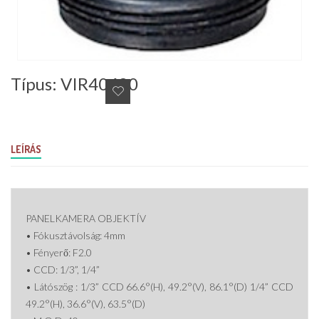
Típus: VIR40420
LEÍRÁS
PANELKAMERA OBJEKTÍV
• Fókusztávolság: 4mm
• Fényerő: F2.0
• CCD: 1/3”, 1/4”
• Látószög : 1/3” CCD 66.6°(H), 49.2°(V), 86.1°(D) 1/4” CCD
49.2°(H), 36.6°(V), 63.5°(D)