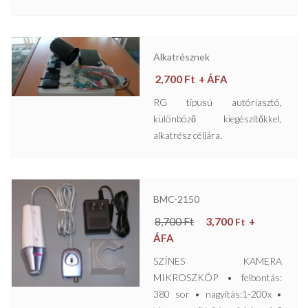
Alkatrésznek
2,700
Ft
+ ÁFA
RG típusú autóriasztó,
különböző kiegészítőkkel,
alkatrész céljára.
BMC-2150
8,700
Ft
3,700
+
Ft
ÁFA
SZÍNES KAMERA
MIKROSZKÓP • felbontás:
380 sor • nagyítás:1-200x •