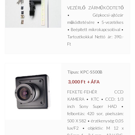
VEZÉRLŐ ZÁRMŰKÖDTETŐ
• Gépkocsi-ajtózár
működtetésére • 5-vezetékes
• Beépített mikrokapcsolóval •
Tartozékokkal Nettó ár: 390.-
Ft
Típus: KPC-S500B
3,000
Ft
+ ÁFA
FEKETE-FEHÉR CCD
KAMERA • KTC • CCD: 1/3
inch Sony Super HAD •
felbontás: 420 sor, pixelszám:
500 X 582 • érzékenység: 0,05
lux/F2 • objektív: M 12 x