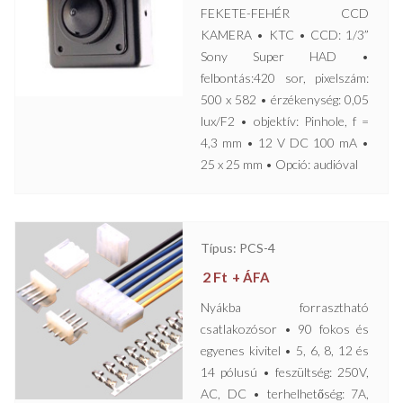
FEKETE-FEHÉR CCD
KAMERA • KTC • CCD: 1/3”
Sony Super HAD •
felbontás:420 sor, pixelszám:
500 x 582 • érzékenység: 0,05
lux/F2 • objektív: Pinhole, f =
4,3 mm • 12 V DC 100 mA •
25 x 25 mm • Opció: audióval
Típus: PCS-4
2
Ft
+ ÁFA
Nyákba forrasztható
csatlakozósor • 90 fokos és
egyenes kivitel • 5, 6, 8, 12 és
14 pólusú • feszültség: 250V,
AC, DC • terhelhetőség: 7A,