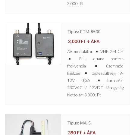
3.000.-Ft
Típus: ETM-8500
3,000
Ft
+ ÁFA
AV modulátor
VHF 2-4 CH
PLL, quarz pontos
frekvencia
üzemmód
kijelzés
tápfeszültség: 9-
12V, 0,3A
tartozék:
230VAC / 12VDC tápegység
Netto ár: 3.000.-Ft
Típus: MA-5
390
Ft
+ ÁFA