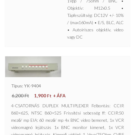
1Vpp / 75ohm / BNC •
Objektív: M12x0.5 •
Tápfeszültség: DC12V +/- 10%
/ (max160mA) • E/S, BLC, ALC
• Autoiriszes objektív, video
vagy DC
Típus: YK-9404
6,200
Ft
1,900
+ ÁFA
Ft
4-CSATORNÁS DUPLEX MULTIPLEXER Felbontás: CCIR
860×625, NTSC 860×525 Frissítési sebesség ff: CCIR:50
mező/ mp EIA: 60 mező/ mp 4x BNC video bemenet, 1x VCR
videomagnó lejátszás 1x BNC monitor kimenet, 1x VCR
videomagnó lejátszás Kimenő vidójel: 1 Vp-p/75Ohm CVBS