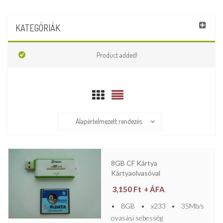
KATEGÓRIÁK
Product added!
Alapértelmezett rendezés
8GB CF Kártya
Kártyaolvasóval
3,150
Ft
+ ÁFA
• 8GB • x233 • 35Mb/s
ovasási sebesség