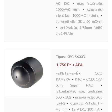
AC, DC • max. feszültség:
1000VAC /min. • szigetelési
ellenállás: 1000MOhm/min. •
átmeneti ellenállás: 20 mOhm
• pintávolság: 3,96mm Nettó
ár: 2.-Ft/pin
Típus: KPC-S600D
1,750
Ft
+ ÁFA
FEKETE-FEHÉR CCD
KAMERA • KTC • CCD: 1/3”
Sony Super HAD •
felbontás:420 sor, pixelszám:
500 x 582 • érzékenység: 0,05
lux/F2 • objektív: Pinhole, f =
4,3 mm • 12 V DC, 100 mA •