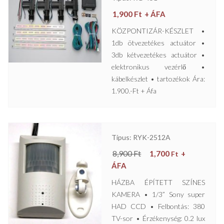
1,900
Ft
+ ÁFA
KÖZPONTIZÁR-KÉSZLET •
1db ötvezetékes actuátor •
3db kétvezetékes actuátor •
elektronikus vezérlő •
kábelkészlet • tartozékok Ára:
1.900.-Ft + Áfa
Típus: RYK-2512A
8,900
Ft
1,700
+
Ft
ÁFA
HÁZBA ÉPÍTETT SZÍNES
KAMERA • 1/3” Sony super
HAD CCD • Felbontás: 380
TV-sor • Érzékenység: 0.2 lux