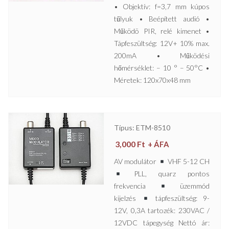
• Objektív: f=3,7 mm kúpos
tűlyuk • Beépített audió •
Működö PIR, relé kimenet •
Tápfeszültség: 12V+ 10% max.
200mA • Működési
hőmérséklet: – 10 ° – 50°C •
Méretek: 120x70x48 mm
Típus: ETM-8510
3,000
Ft
+ ÁFA
AV modulátor
VHF 5-12 CH
PLL, quarz pontos
frekvencia
üzemmód
kijelzés
tápfeszültség: 9-
12V, 0,3A tartozék: 230VAC /
12VDC tápegység Nettó ár: