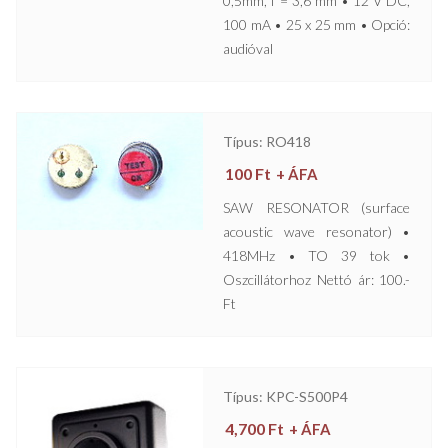
0,5mm, f = 3,6 mm • 12 V DC,
100 mA • 25 x 25 mm • Opció:
audióval
Típus: RO418
100
Ft
+ ÁFA
SAW RESONATOR (surface
acoustic wave resonator) •
418MHz • TO 39 tok •
Oszcillátorhoz Nettó ár: 100.-
Ft
Típus: KPC-S500P4
4,700
Ft
+ ÁFA