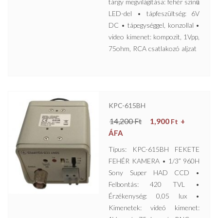
tárgy megvilágítása: fehér színű
LED-del • tápfeszültség: 6V
DC • tápegységgel, konzollal •
video kimenet: kompozit, 1Vpp,
75ohm, RCA csatlakozó aljzat
KPC-615BH
14,200
Ft
1,900
+
Ft
ÁFA
Típus: KPC-615BH FEKETE
FEHÉR KAMERA • 1/3” 960H
Sony Super HAD CCD •
Felbontás: 420 TVL •
Érzékenység: 0,05 lux •
Kimenetek: videó kimenet: