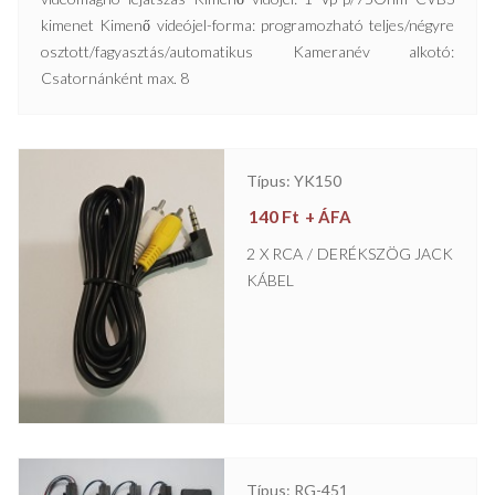
kimenet Kimenő videójel-forma: programozható teljes/négyre
osztott/fagyasztás/automatikus Kameranév alkotó:
Csatornánként max. 8
Típus: YK150
140
Ft
+ ÁFA
2 X RCA / DERÉKSZÖG JACK
KÁBEL
Típus: RG-451