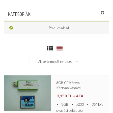
KATEGÓRIÁK
Product added!
Alapértelmezett rendezés
8GB CF Kártya
Kártyaolvasóval
3,150
Ft
+ ÁFA
• 8GB • x233 • 35Mb/s
ovasási sebesség