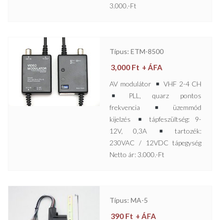
3.000.-Ft
Típus: ETM-8500
3,000
Ft
+ ÁFA
AV modulátor
VHF 2-4 CH
PLL, quarz pontos
frekvencia
üzemmód
kijelzés
tápfeszültség: 9-
12V, 0,3A
tartozék:
230VAC / 12VDC tápegység
Netto ár: 3.000.-Ft
Típus: MA-5
390
Ft
+ ÁFA