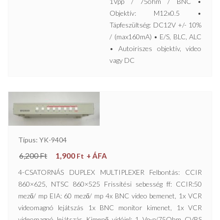
1Vpp / 75ohm / BNC •
Objektív: M12x0.5 •
Tápfeszültség: DC12V +/- 10%
/ (max160mA) • E/S, BLC, ALC
• Autoiriszes objektív, video
vagy DC
Típus: YK-9404
6,200
Ft
1,900
+ ÁFA
Ft
4-CSATORNÁS DUPLEX MULTIPLEXER Felbontás: CCIR
860×625, NTSC 860×525 Frissítési sebesség ff: CCIR:50
mező/ mp EIA: 60 mező/ mp 4x BNC video bemenet, 1x VCR
videomagnó lejátszás 1x BNC monitor kimenet, 1x VCR
videomagnó lejátszás Kimenő vidójel: 1 Vp-p/75Ohm CVBS