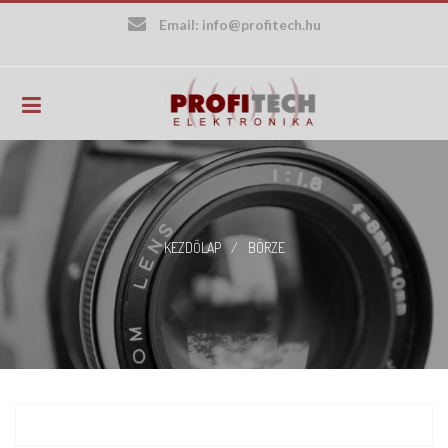
Skip
Email:
info@profitech.hu
to
content
KEZDŐLAP
/
BÖRZE