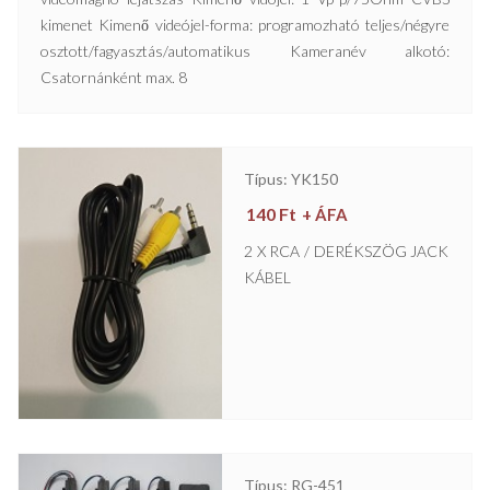
kimenet Kimenő videójel-forma: programozható teljes/négyre
osztott/fagyasztás/automatikus Kameranév alkotó:
Csatornánként max. 8
Típus: YK150
140
Ft
+ ÁFA
2 X RCA / DERÉKSZÖG JACK
KÁBEL
Típus: RG-451