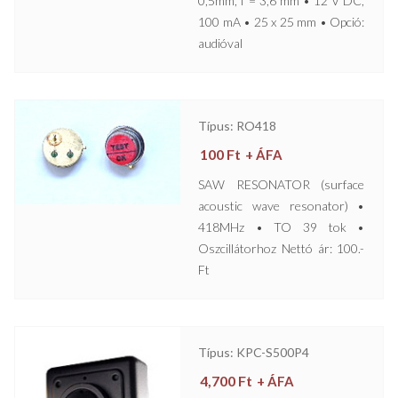
0,5mm, f = 3,6 mm • 12 V DC,
100 mA • 25 x 25 mm • Opció:
audióval
Típus: RO418
100
Ft
+ ÁFA
SAW RESONATOR (surface
acoustic wave resonator) •
418MHz • TO 39 tok •
Oszcillátorhoz Nettó ár: 100.-
Ft
Típus: KPC-S500P4
4,700
Ft
+ ÁFA