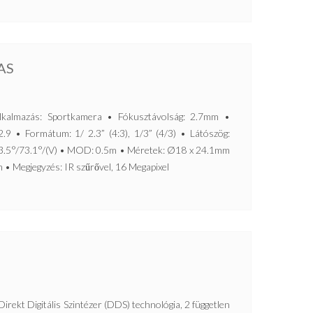
AS
lmazás: Sportkamera • Fókusztávolság: 2.7mm •
9 • Formátum: 1/ 2.3” (4:3), 1/3” (4/3) • Látószög:
93.5°/73.1°/(V) • MOD: 0.5m • Méretek: Ø18 x 24.1mm
 • Megjegyzés: IR szűrővel, 16 Megapixel
Digitális Szintézer (DDS) technológia, 2 független