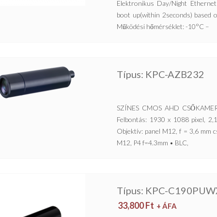
Elektronikus Day/Night Ethern
boot up(within 2seconds) based 
Működési hőmérséklet: -10°C –
Típus: KPC-AZB232
SZÍNES CMOS AHD CSŐKAMERA 
Felbontás: 1930 x 1088 pixel, 2,
Objektív: panel M12, f = 3,6 mm cs
M12, P4 f=4.3mm • BLC,
Típus: KPC-C190PUW
33,800
Ft
+ ÁFA