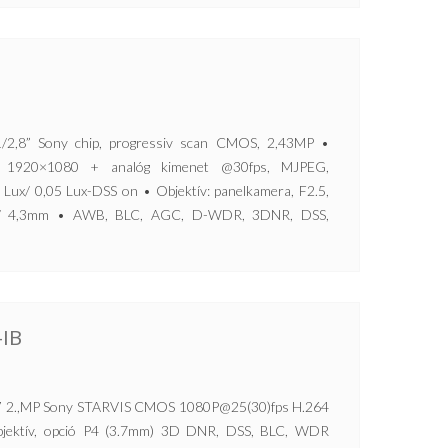
,8” Sony chip, progressiv scan CMOS, 2,43MP •
. 1920×1080 + analóg kimenet @30fps, MJPEG,
Lux/ 0,05 Lux-DSS on • Objektív: panelkamera, F2.5,
IRE/ 4,3mm • AWB, BLC, AGC, D-WDR, 3DNR, DSS,
-IB
 2.,MP Sony STARVIS CMOS 1080P@25(30)fps H.264
objektív, opció P4 (3.7mm) 3D DNR, DSS, BLC, WDR