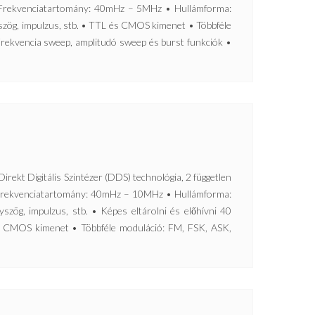
• Frekvenciatartomány: 40mHz – 5MHz • Hullámforma:
yszög, impulzus, stb. • TTL és CMOS kimenet • Többféle
rekvencia sweep, amplitudó sweep és burst funkciók •
Digitális Szintézer (DDS) technológia, 2 független
• Frekvenciatartomány: 40mHz – 10MHz • Hullámforma:
yszög, impulzus, stb. • Képes eltárolni és előhívni 40
s CMOS kimenet • Többféle moduláció: FM, FSK, ASK,