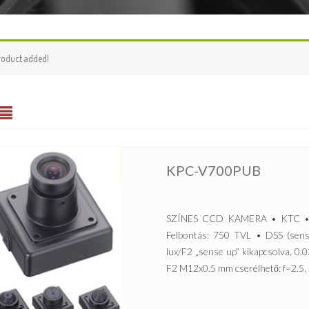
roduct added!
KPC-V700PUB
SZÍNES CCD KAMERA • KTC • 1
Felbontás: 750 TVL • DSS (sens
lux/F2 „sense up” kikapcsolva, 0.
F2 M12x0.5 mm cserélhető: f=2.5, 2