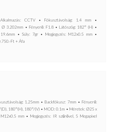
kalmazás: CCTV • Fókusztávolság: 1.4 mm •
 Ø 3.202mm • Fényerő: F1.8 • Látószög: 182° (H) •
19.6mm • Súly: 7gr • Megjegyzés: M12x0.5 mm •
0.750.-Ft + Áfa
ztávolság: 1.25mm • Backfókusz: 7mm • Fényerő:
°(D), 180°(H), 180°/(V) • MOD: 0.1m • Méretek: Ø25 x
 M12x0.5 mm • Megjegyzés: IR szűrővel, 5 Megapixel