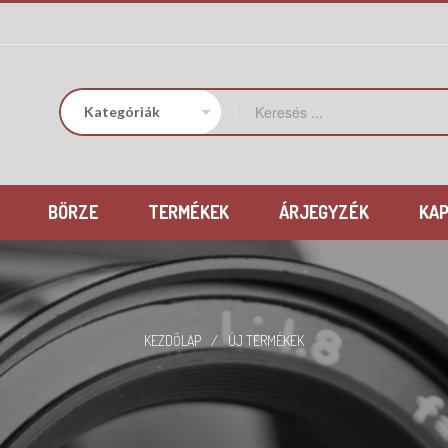
BÖRZE
TERMÉKEK
ÁRJEGYZÉK
KA
KEZDŐLAP
/
ÚJ TERMÉKEK