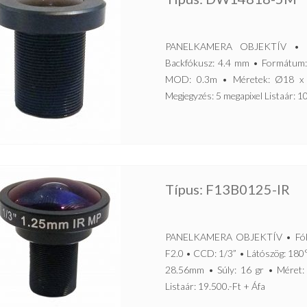
PANELKAMERA OBJEKTÍV • Al
Backfókusz: 4.4 mm • Formátum:
MOD: 0.3m • Méretek: Ø18 x 
Megjegyzés: 5 megapixel Listaár: 1
Típus: F13B0125-IR
PANELKAMERA OBJEKTÍV • Fókus
F2.0 • CCD: 1/3” • Látószög: 180
28.56mm • Súly: 16 gr • Méret:
Listaár: 19.500.-Ft + Áfa