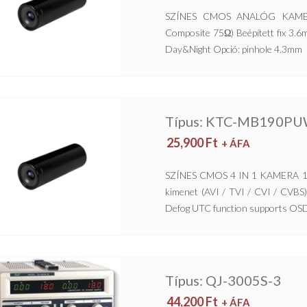
SZÍNES CMOS ANALÓG KAMERA
Composite 75Ω) Beépített fix 3.6m
Day&Night Opció: pinhole 4.3mm
Típus: KTC-MB190P
25,900
Ft
+ ÁFA
SZÍNES CMOS 4 IN 1 KAMERA 1/
kimenet (AVI / TVI / CVI / CVBS
Defog UTC function supports OSD
Típus: QJ-3005S-3
44,200
Ft
+ ÁFA