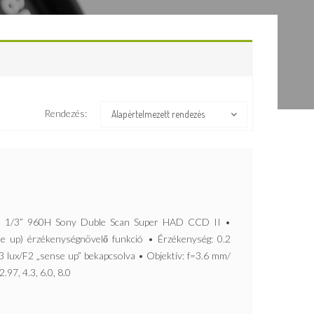
Rendezés:
Alapértelmezett rendezés
/3” 960H Sony Duble Scan Super HAD CCD II •
e up) érzékenységnövelő funkció • Érzékenység: 0.2
03 lux/F2 „sense up” bekapcsolva • Objektív: f=3.6 mm/
.97, 4.3, 6.0, 8.0