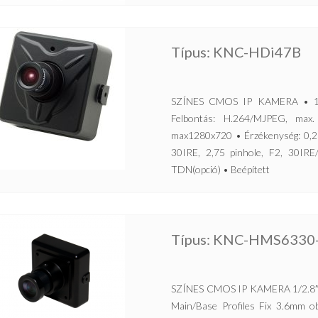
Típus: KNC-HDi47B
SZÍNES CMOS IP KAMERA • 1/2
Felbontás: H.264/MJPEG, max
max1280x720 • Érzékenység: 0,2 
30IRE, 2,75 pinhole, F2, 30
TDN(opció) • Beépített
Típus: KNC-HMS6330
SZÍNES CMOS IP KAMERA 1/2.8″
Main/Base Profiles Fix 3.6mm 