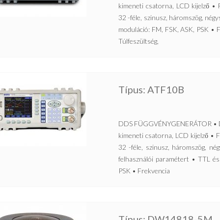
kimeneti csatorna, LCD kijelző 
32 -féle, szinusz, háromszög, nég
moduláció: FM, FSK, ASK, PSK • F
Túlfeszültség,
Típus: ATF10B
DDS FÜGGVÉNYGENERÁTOR • Direkt 
kimeneti csatorna, LCD kijelző 
32 -féle, szinusz, háromszög, nég
felhasználói paramétert • TTL é
PSK • Frekvencia
Típus: DW14818-5M