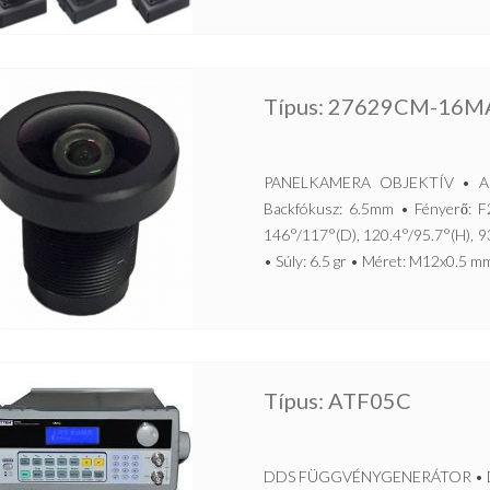
Típus: 27629CM-16M
PANELKAMERA OBJEKTÍV • Alka
Backfókusz: 6.5mm • Fényerő: F2.
146°/117°(D), 120.4°/95.7°(H), 
• Súly: 6.5 gr • Méret: M12x0.5 mm
Típus: ATF05C
DDS FÜGGVÉNYGENERÁTOR • Direkt 