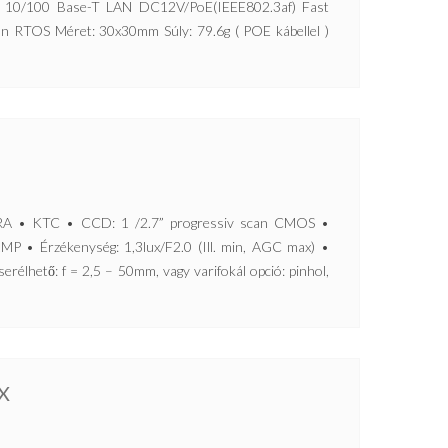
et 10/100 Base-T LAN DC12V/PoE(IEEE802.3af) Fast
on RTOS Méret: 30x30mm Súly: 79.6g ( POE kábellel )
• KTC • CCD: 1 /2.7” progressiv scan CMOS •
1MP • Érzékenység: 1,3lux/F2.0 (Ill. min, AGC max) •
erélhető: f = 2,5 – 50mm, vagy varifokál opció: pinhol,
X