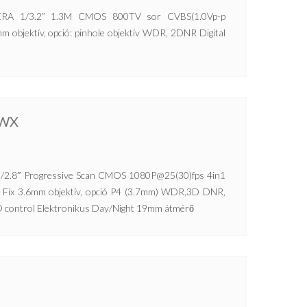
 1/3.2” 1.3M CMOS 800TV sor CVBS(1.0Vp-p
m objektív, opció: pinhole objektív WDR, 2DNR Digital
UWX
2.8″ Progressive Scan CMOS 1080P@25(30)fps 4in1
) Fix 3.6mm objektív, opció P4 (3.7mm) WDR,3D DNR,
 control Elektronikus Day/Night 19mm átmérő