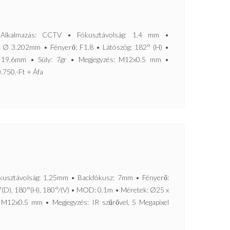
kalmazás: CCTV • Fókusztávolság: 1.4 mm •
 Ø 3.202mm • Fényerő: F1.8 • Látószög: 182° (H) •
19.6mm • Súly: 7gr • Megjegyzés: M12x0.5 mm •
0.750.-Ft + Áfa
ztávolság: 1.25mm • Backfókusz: 7mm • Fényerő:
°(D), 180°(H), 180°/(V) • MOD: 0.1m • Méretek: Ø25 x
 M12x0.5 mm • Megjegyzés: IR szűrővel, 5 Megapixel