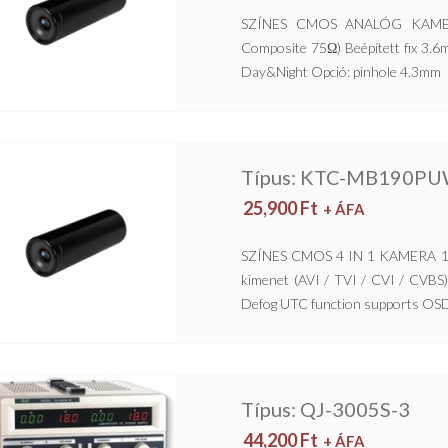
SZÍNES CMOS ANALÓG KAMERA
Composite 75Ω) Beépített fix 3.6m
Day&Night Opció: pinhole 4.3mm
Típus: KTC-MB190P
25,900
Ft
+ ÁFA
SZÍNES CMOS 4 IN 1 KAMERA 1/
kimenet (AVI / TVI / CVI / CVBS
Defog UTC function supports OSD
Típus: QJ-3005S-3
44,200
Ft
+ ÁFA