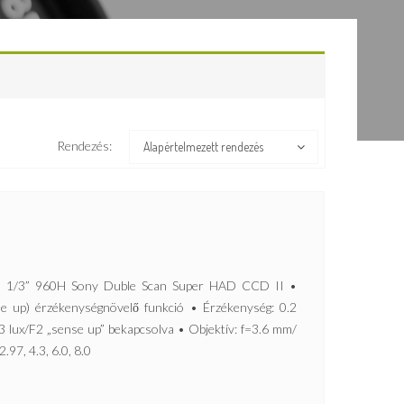
Rendezés:
Alapértelmezett rendezés
/3” 960H Sony Duble Scan Super HAD CCD II •
e up) érzékenységnövelő funkció • Érzékenység: 0.2
03 lux/F2 „sense up” bekapcsolva • Objektív: f=3.6 mm/
.97, 4.3, 6.0, 8.0