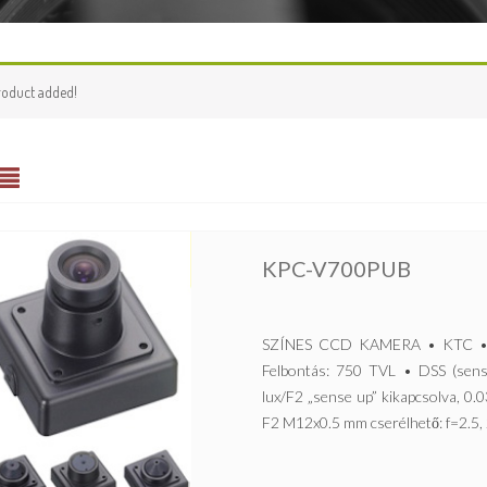
roduct added!
KPC-V700PUB
SZÍNES CCD KAMERA • KTC • 1
Felbontás: 750 TVL • DSS (sens
lux/F2 „sense up” kikapcsolva, 0.
F2 M12x0.5 mm cserélhető: f=2.5, 2