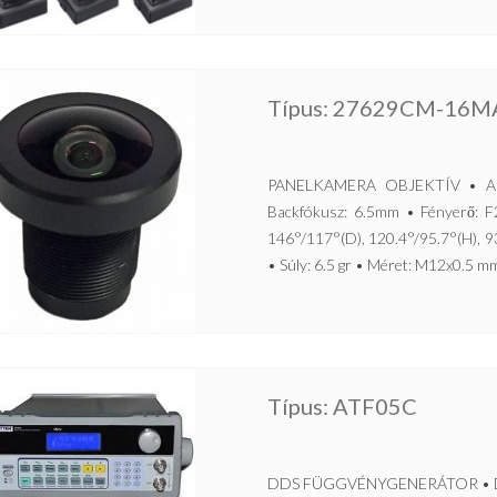
Típus: 27629CM-16M
PANELKAMERA OBJEKTÍV • Alka
Backfókusz: 6.5mm • Fényerő: F2.
146°/117°(D), 120.4°/95.7°(H), 
• Súly: 6.5 gr • Méret: M12x0.5 mm
Típus: ATF05C
DDS FÜGGVÉNYGENERÁTOR • Direkt 