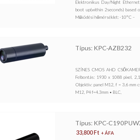
Elektronikus Day/Night Ethern
boot up(within 2seconds) based 
Működési hőmérséklet: -10°C –
Típus: KPC-AZB232
SZÍNES CMOS AHD CSŐKAMERA 
Felbontás: 1930 x 1088 pixel, 2,
Objektív: panel M12, f = 3,6 mm cs
M12, P4 f=4.3mm • BLC,
Típus: KPC-C190PUW
33,800
Ft
+ ÁFA