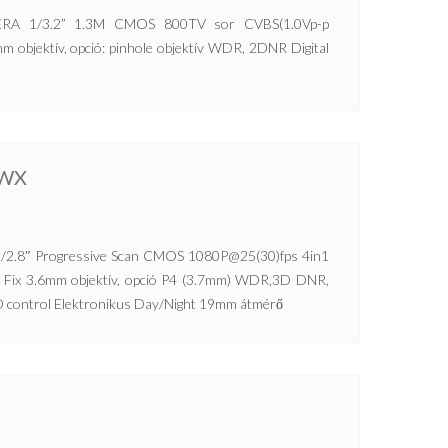
 1/3.2” 1.3M CMOS 800TV sor CVBS(1.0Vp-p
m objektív, opció: pinhole objektív WDR, 2DNR Digital
UWX
2.8″ Progressive Scan CMOS 1080P@25(30)fps 4in1
) Fix 3.6mm objektív, opció P4 (3.7mm) WDR,3D DNR,
 control Elektronikus Day/Night 19mm átmérő