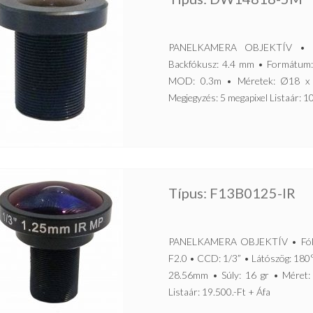
PANELKAMERA OBJEKTÍV • Al
Backfókusz: 4.4 mm • Formátum:
MOD: 0.3m • Méretek: Ø18 x 
Megjegyzés: 5 megapixel Listaár: 1
Típus: F13B0125-IR
PANELKAMERA OBJEKTÍV • Fókus
F2.0 • CCD: 1/3” • Látószög: 180
28.56mm • Súly: 16 gr • Méret:
Listaár: 19.500.-Ft + Áfa