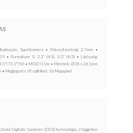
AS
lmazás: Sportkamera • Fókusztávolság: 2.7mm •
9 • Formátum: 1/ 2.3” (4:3), 1/3” (4/3) • Látószög:
93.5°/73.1°/(V) • MOD: 0.5m • Méretek: Ø18 x 24.1mm
 • Megjegyzés: IR szűrővel, 16 Megapixel
Digitális Szintézer (DDS) technológia, 2 független