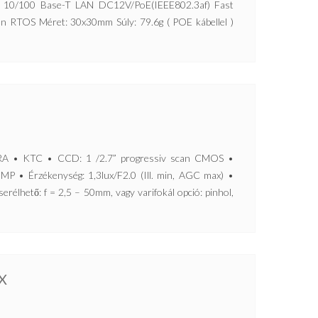
et 10/100 Base-T LAN DC12V/PoE(IEEE802.3af) Fast
on RTOS Méret: 30x30mm Súly: 79.6g ( POE kábellel )
• KTC • CCD: 1 /2.7” progressiv scan CMOS •
1MP • Érzékenység: 1,3lux/F2.0 (Ill. min, AGC max) •
erélhető: f = 2,5 – 50mm, vagy varifokál opció: pinhol,
X