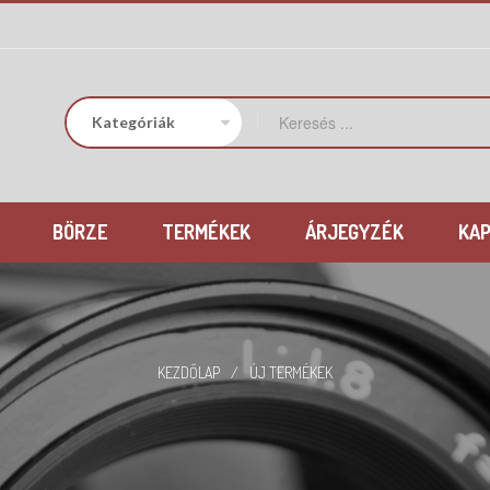
BÖRZE
TERMÉKEK
ÁRJEGYZÉK
KA
KEZDŐLAP
/
ÚJ TERMÉKEK