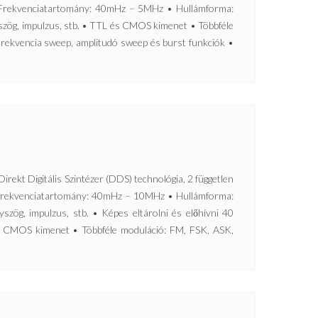
• Frekvenciatartomány: 40mHz – 5MHz • Hullámforma:
yszög, impulzus, stb. • TTL és CMOS kimenet • Többféle
rekvencia sweep, amplitudó sweep és burst funkciók •
Digitális Szintézer (DDS) technológia, 2 független
• Frekvenciatartomány: 40mHz – 10MHz • Hullámforma:
yszög, impulzus, stb. • Képes eltárolni és előhívni 40
s CMOS kimenet • Többféle moduláció: FM, FSK, ASK,