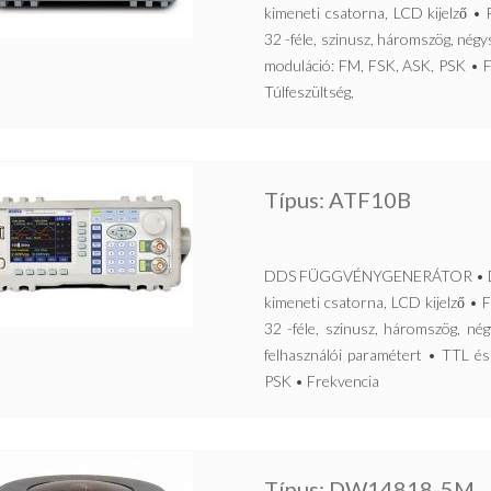
kimeneti csatorna, LCD kijelző 
32 -féle, szinusz, háromszög, nég
moduláció: FM, FSK, ASK, PSK • F
Túlfeszültség,
Típus: ATF10B
DDS FÜGGVÉNYGENERÁTOR • Direkt 
kimeneti csatorna, LCD kijelző 
32 -féle, szinusz, háromszög, nég
felhasználói paramétert • TTL é
PSK • Frekvencia
Típus: DW14818-5M