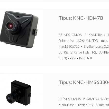
Típus: KNC-HDi47B
SZÍNES CMOS IP KAMERA • 1/2
Felbontás: H.264/MJPEG, max
max1280x720 • Érzékenység: 0,2 
30IRE, 2,75 pinhole, F2, 30
TDN(opció) • Beépített
Típus: KNC-HMS6330
SZÍNES CMOS IP KAMERA 1/2.8″
Main/Base Profiles Fix 3.6mm 