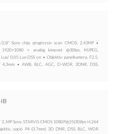
,8” Sony chip, progressiv scan CMOS, 2,43MP •
. 1920×1080 + analóg kimenet @30fps, MJPEG,
Lux/ 0,05 Lux-DSS on • Objektív: panelkamera, F2.5,
IRE/ 4,3mm • AWB, BLC, AGC, D-WDR, 3DNR, DSS,
-IB
 2.,MP Sony STARVIS CMOS 1080P@25(30)fps H.264
objektív, opció P4 (3.7mm) 3D DNR, DSS, BLC, WDR