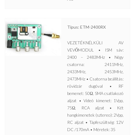
Típus: ETM-2400RX
VEZETÉKNÉLKÜLI AV
VEVŐMODUL • ISM sáv:
2400 – 2483MHz • Négy
csatorna: 2411MHz,
2433MHz, 2453MHz,
2473MHz • Csatorna beállítás:
rövidzár dugóval • RF
bemenet: 50Ω, SMA csatlakozó
aljzat • Videó kimenet: 1Vpp,
75Ω, RCA aljzat • Két
hangkimenetek (sztereo): 2Vpp,
RC aljzat • Tápfeszültség: 12V
DC /170mA • Méretek: 35