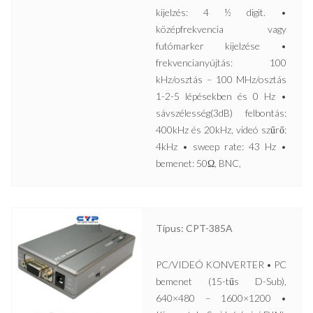
kijelzés: 4 ½ digit. •
középfrekvencia vagy
futómarker kijelzése •
frekvencianyújtás: 100
kHz/osztás – 100 MHz/osztás
1-2-5 lépésekben és 0 Hz •
sávszélesség(3dB) felbontás:
400kHz és 20kHz, videó szűrő:
4kHz • sweep rate: 43 Hz •
bemenet: 50Ω, BNC,
Típus: CPT-385A
PC/VIDEÓ KONVERTER • PC
bemenet (15-tűs D-Sub),
640×480 – 1600×1200 •