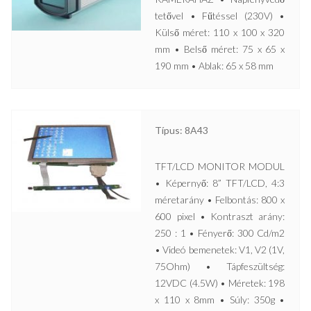
tetővel • Fűtéssel (230V) •
Külső méret: 110 x 100 x 320
mm • Belső méret: 75 x 65 x
190 mm • Ablak: 65 x 58 mm
Típus: 8A43
TFT/LCD MONITOR MODUL
• Képernyő: 8” TFT/LCD, 4:3
méretarány • Felbontás: 800 x
600 pixel • Kontraszt arány:
250 : 1 • Fényerő: 300 Cd/m2
• Videó bemenetek: V1, V2 (1V,
75Ohm) • Tápfeszültség:
12VDC (4.5W) • Méretek: 198
x 110 x 8mm • Súly: 350g •