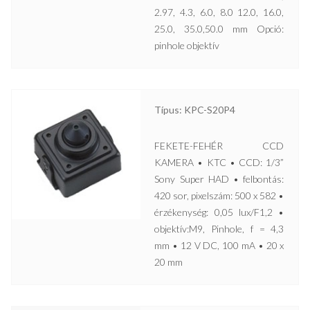
2.97, 4.3, 6.0, 8.0 12.0, 16.0,
25.0, 35.0,50.0 mm Opció:
pinhole objektív
Típus: KPC-S20P4
FEKETE-FEHÉR CCD
KAMERA • KTC • CCD: 1/3”
Sony Super HAD • felbontás:
420 sor, pixelszám: 500 x 582 •
érzékenység: 0,05 lux/F1,2 •
objektív:M9, Pinhole, f = 4,3
mm • 12 V DC, 100 mA • 20 x
20 mm