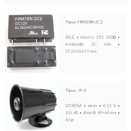
Típus: FRM10N-2C2
RELÉ • tekercs: 12V, 350Ω •
érintkezők: 2C, 16A •
29,2x13x15,9 mm
Típus: JP-3
SZIRÉNA • piezo • 6-12 V •
105 dB • átmérő: 69×64 mm •
62 gr