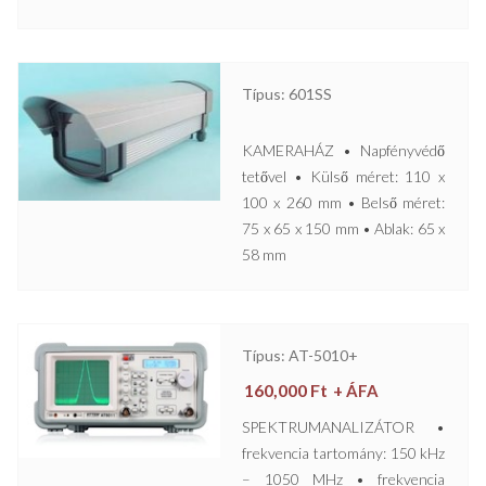
Típus: 601SS
KAMERAHÁZ • Napfényvédő
tetővel • Külső méret: 110 x
100 x 260 mm • Belső méret:
75 x 65 x 150 mm • Ablak: 65 x
58 mm
Típus: AT-5010+
160,000
Ft
+ ÁFA
SPEKTRUMANALIZÁTOR •
frekvencia tartomány: 150 kHz
– 1050 MHz • frekvencia