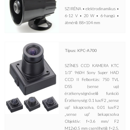
SZIRÉNA • elektrodinamikus •
6-12 V • 20 W • 6-hangú •
átmérő: 88×104 mm
Típus: KPC-A700
SZÍNES CCD KAMERA KTC
1/3” 960H Sony Super HAD
CCD II Felbontás: 750 TVL
DSS (sense up)
érzékenységnövelő funkció
Érzékenység: 0.1 lux/F2 „sense
up” kikapcsolva, 0.01 lux/F2
„sense up” bekapcsolva
Objektív: f=3.6 mm/ F2
M12x0.5 mm cserélhető: f=2.5,