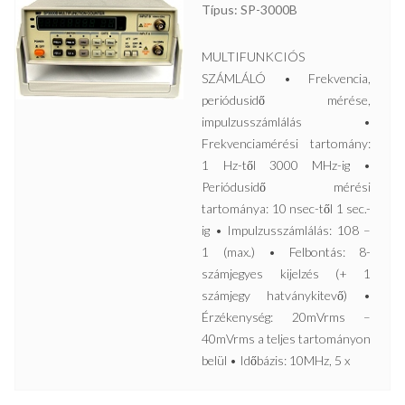
Típus: SP-3000B
MULTIFUNKCIÓS
SZÁMLÁLÓ • Frekvencia,
periódusidő mérése,
impulzusszámlálás •
Frekvenciamérési tartomány:
1 Hz-től 3000 MHz-ig •
Periódusidő mérési
tartománya: 10 nsec-től 1 sec.-
ig • Impulzusszámlálás: 108 –
1 (max.) • Felbontás: 8-
számjegyes kijelzés (+ 1
számjegy hatványkitevő) •
Érzékenység: 20mVrms –
40mVrms a teljes tartományon
belül • Időbázis: 10MHz, 5 x