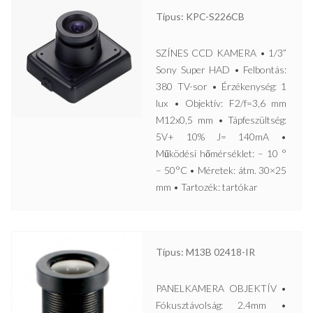
Típus: KPC-S226CB
SZÍNES CCD KAMERA • 1/3”
Sony Super HAD • Felbontás:
380 TV-sor • Érzékenység: 1
lux • Objektív: F2/f=3,6 mm
M12x0,5 mm • Tápfeszültség:
5V+ 10% J= 140mA •
Működési hőmérséklet: – 10 °
– 50°C • Méretek: átm. 30×25
mm • Tartozék: tartókar
Típus: M13B 02418-IR
PANELKAMERA OBJEKTÍV •
Fókusztávolság: 2.4mm •