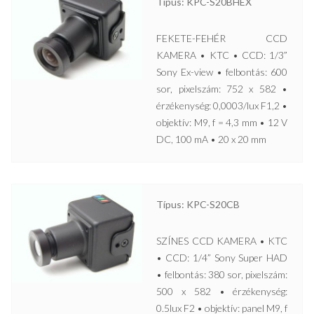
Típus: KPC-S20BHEX
FEKETE-FEHÉR CCD
KAMERA • KTC • CCD: 1/3”
Sony Ex-view • felbontás: 600
sor, pixelszám: 752 x 582 •
érzékenység: 0,0003/lux F1,2 •
objektív: M9, f = 4,3 mm • 12 V
DC, 100 mA • 20 x 20 mm
Típus: KPC-S20CB
SZÍNES CCD KAMERA • KTC
• CCD: 1/4” Sony Super HAD
• felbontás: 380 sor, pixelszám:
500 x 582 • érzékenység:
0.5lux F2 • objektív: panel M9, f