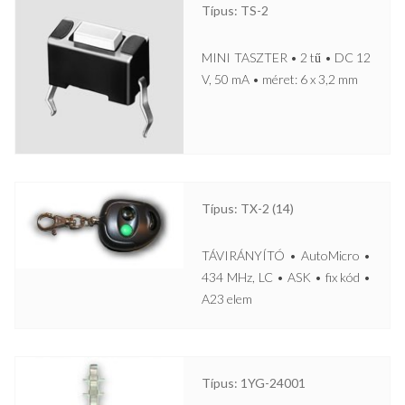
Típus: TS-2
MINI TASZTER • 2 tű • DC 12
V, 50 mA • méret: 6 x 3,2 mm
Típus: TX-2 (14)
TÁVIRÁNYÍTÓ • AutoMicro •
434 MHz, LC • ASK • fix kód •
A23 elem
Típus: 1YG-24001