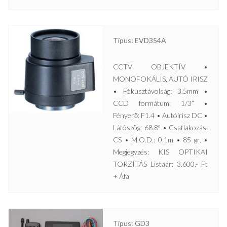
Típus: EVD354A
CCTV OBJEKTÍV •
MONOFOKÁLIS, AUTÓ IRISZ
• Fókusztávolság: 3.5mm •
CCD formátum: 1/3” •
Fényerő: F1.4 • Autóírisz DC •
Látószög: 68.8º • Csatlakozás:
CS • M.O.D.: 0.1m • 85 gr. •
Megjegyzés: KIS OPTIKAI
TORZÍTÁS Listaár: 3.600.- Ft
+ Áfa
Típus: GD3