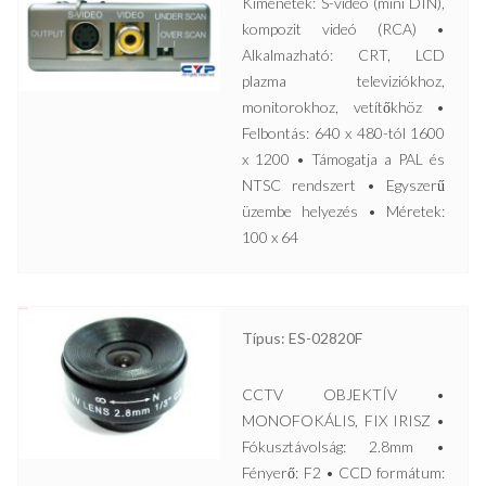
Kimenetek: S-videó (mini DIN),
kompozit videó (RCA) •
Alkalmazható: CRT, LCD
plazma televiziókhoz,
monitorokhoz, vetítőkhöz •
Felbontás: 640 x 480-tól 1600
x 1200 • Támogatja a PAL és
NTSC rendszert • Egyszerű
üzembe helyezés • Méretek:
100 x 64
Típus: ES-02820F
CCTV OBJEKTÍV •
MONOFOKÁLIS, FIX IRISZ •
Fókusztávolság: 2.8mm •
Fényerő: F2 • CCD formátum: