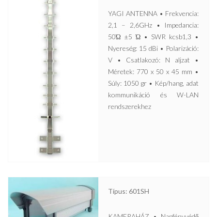
YAGI ANTENNA • Frekvencia:
2,1 – 2,6GHz • Impedancia:
50Ώ ±5 Ώ • SWR kcsb1,3 •
Nyereség: 15 dBi • Polarizáció:
V • Csatlakozó: N aljzat •
Méretek: 770 x 50 x 45 mm •
Súly: 1050 gr • Kép/hang, adat
kommunikáció és W-LAN
rendszerekhez
Típus: 601SH
KAMERAHÁZ • Napfényvédő