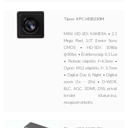
Típus: KPC-HDB230M
MINI HD-SDI KAMERA • 2.1
Mega Pixel, 1/3” Exmor Sony
CMOS • HD-SDI: 1080p
@30fps • Érzékenység: 0.1 Lux
• Pinhole objektív f=4.3mm •
Opció: M12 objektív, f= 3.7mm
• Digital Day & Night • Digital
zoom (1x – 20x) • D-WDR,
BLC, AGC, 3DNR, DSS, privát
terület kitakarása,
mozgásérzékelés