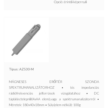
Opció: érintő képernyő
Típus: AZ530-M
MÁGNESES ERŐTÉR SZONDA
SPEKTRUMANALIZÁTORHOZ • kis impedanciás
rádiófrekvenciás jelforrások vizsgálatához • DC
táplálás:telepről(4xAA elem),vagy a spektrumanalizátorról •
Méretek: 180x40x18mm • Súly(elem nélkül): 100g