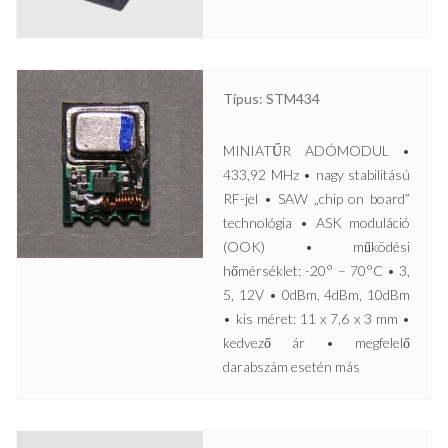
Típus: STM434
MINIATŰR ADÓMODUL •
433,92 MHz • nagy stabilitású
RF-jel • SAW „chip on board”
technológia • ASK moduláció
(OOK) • működési
hőmérséklet: -20° – 70°C • 3,
5, 12V • 0dBm, 4dBm, 10dBm
• kis méret: 11 x 7,6 x 3 mm •
kedvező ár • megfelelő
darabszám esetén más