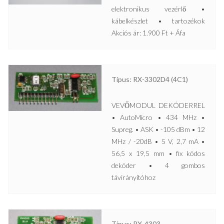
elektronikus vezérlő •
kábelkészlet • tartozékok
Akciós ár: 1.900 Ft + Áfa
Típus: RX-3302D4 (4C1)
VEVŐMODUL DEKÓDERREL
• AutoMicro • 434 MHz •
Supreg. • ASK • -105 dBm • 12
MHz / -20dB • 5 V, 2,7 mA •
56,5 x 19,5 mm • fix kódos
dekóder • 4 gombos
távirányítóhoz
Típus: RX-4303