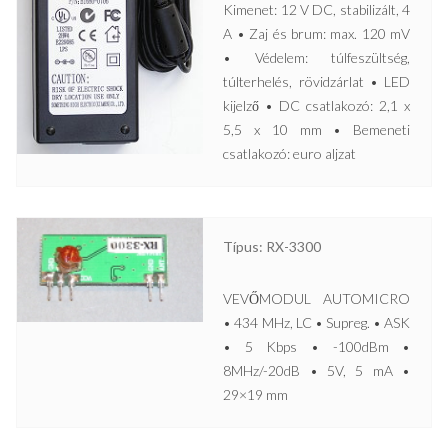
Kimenet: 12 V DC, stabilizált, 4
A • Zaj és brum: max. 120 mV
• Védelem: túlfeszültség,
túlterhelés, rövidzárlat • LED
kijelző • DC csatlakozó: 2,1 x
5,5 x 10 mm • Bemeneti
csatlakozó: euro aljzat
Típus: RX-3300
VEVŐMODUL AUTOMICRO
• 434 MHz, LC • Supreg. • ASK
• 5 Kbps • -100dBm •
8MHz/-20dB • 5V, 5 mA •
29×19 mm