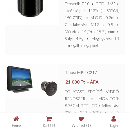
Fényerő: F2.0 • CCD: 1/3” •
Látószög : 112°(H), 80°(V),
150.7°(D), • M.O.D: 0.2m •
Csatlakozás: M12 x 0.5 •
Méretek: 14(D) x 15.7(L)mm •
Súly: 4.5g • Megjegyzés: IR
korrigált, megapixel
Típus: MP-TC217
21,000
Ft
+ ÁFA
TOLATÁST SEGÍTŐ VIDEÓ
RENDSZER • MONITOR:
8.75CM, TFT LCD • felbontás:
320 x 240 (RGB) • videó
bemenet: 1Vpp, 75Ω, RCA,
Home
Cart
(0)
Wishlist
(1)
Login
CVBS • videó raszter a tolatás