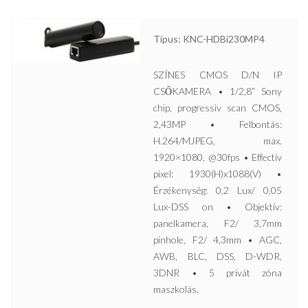
Típus: KNC-HDBi230MP4
SZÍNES CMOS D/N IP
CSŐKAMERA • 1/2,8” Sony
chip, progressiv scan CMOS,
2,43MP • Felbontás:
H.264/MJPEG, max.
1920×1080, @30fps • Effectív
pixel: 1930(H)x1088(V) •
Érzékenység: 0,2 Lux/ 0,05
Lux-DSS on • Objektív:
panelkamera, F2/ 3,7mm
pinhole, F2/ 4,3mm • AGC,
AWB, BLC, DSS, D-WDR,
3DNR • 5 privát zóna
maszkolás,