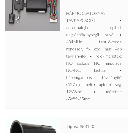
HÁRMOCSATORNÁS
TÁVKAPCSOLÓ •
antennafejbe épített
nagyérzékenységű vevő •
434MHz tanulókódos
rendszer, fix kód, max 4db
távirányító • relékimenetek:
NO,impulzus NO, impulzus
NO/NC, bistabil •
háromgombos távirányító
(A27 elemmel) • tápfeszültség:
12V,8mA • méretek:
65x85x35mm
Típus: JS-3120