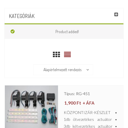
KATEGÓRIÁK
Product added!
Alapértelmezett rendezés
Típus: RG-451
1,900
Ft
+ ÁFA
KÖZPONTIZÁR-KÉSZLET •
1db ötvezetékes actuátor •
3db kétvezetékes actuátor •