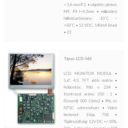
= 3,6 mm/F2, • objektív: pinhol,
M9, P4 f=4.3mm • működési
hőfoktartómány: -10˚C ~
+50˚C • 12 VDC, 140mA (max)
• 22
Típus: LCD-563
LCD MONITOR MODUL •
5,6”, 4:3, TFT aktív mátrix •
Felbontás: 960 x 234 •
Kontraszt arány: 250 : 1 •
Fényerő: 500 Cd/m2 • PAL és
NTSC színrendszer • Videó
bemenet: 1Vpp, 75 •
Tápfeszültség: 12V DC +/-10%,