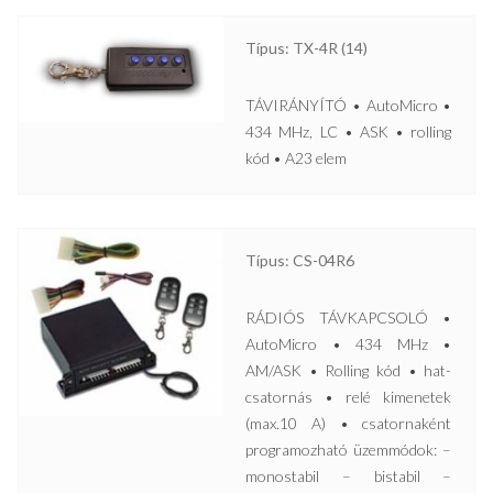
Típus: TX-4R (14)
TÁVIRÁNYÍTÓ • AutoMicro •
434 MHz, LC • ASK • rolling
kód • A23 elem
Típus: CS-04R6
RÁDIÓS TÁVKAPCSOLÓ •
AutoMicro • 434 MHz •
AM/ASK • Rolling kód • hat-
csatornás • relé kimenetek
(max.10 A) • csatornaként
programozható üzemmódok: –
monostabil – bistabil –