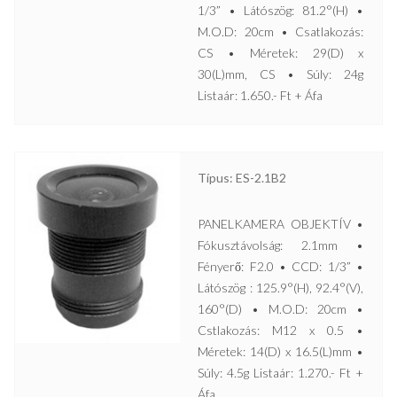
1/3” • Látószög: 81.2°(H) •
M.O.D: 20cm • Csatlakozás:
CS • Méretek: 29(D) x
30(L)mm, CS • Súly: 24g
Listaár: 1.650.- Ft + Áfa
Típus: ES-2.1B2
PANELKAMERA OBJEKTÍV •
Fókusztávolság: 2.1mm •
Fényerő: F2.0 • CCD: 1/3” •
Látószög : 125.9°(H), 92.4°(V),
160°(D) • M.O.D: 20cm •
Cstlakozás: M12 x 0.5 •
Méretek: 14(D) x 16.5(L)mm •
Súly: 4.5g Listaár: 1.270.- Ft +
Áfa