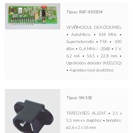
Típus: RXF-4303D4
VEVŐMODUL DEKÓDERREL
• AutoMicro • 434 MHz •
Superheterodin • FSK • -100
dBm • 0.,6 MHz / -20dB • 5 V,
6,2 mA • 56,5 x 22,8 mm •
Ugrókódos dekóder (KEELOQ)
• 4 gombos távirányítóhoz
Típus: SN 10E
TÁPEGYSÉG ALJZAT • 2,1 x
5,5 mm-es dugóhoz • beépítés:
ø2,6 x 2 x 16 mm