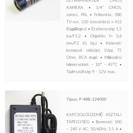
ULTRAMINIATŰR CMOS
KAMERA • 1/4” CMOS,
színes, PAL • Felbontás: 380
TV-sor, 510 (vízszintes) x 412
(függőleges) • Érzékenység: 1,5
lux/F1,2 • Objektív: f= 3,6
mm/F2 (G tip.) • Kimenet:
kompozit videójel, 1Vpp, 75
Ohm, RCA dugó • Működési
hőmérséklet: – 10° – 45°C •
Tápfeszültség: 9 – 12V, max.
Típus: P-48B-124000
KAPCSOLÓÜZEMŰ ASZTALI
TÁPEGYSÉG • Bemenet: 100
– 240 V AC, 50/60Hz, 1.5 A •