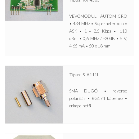
VEVŐMODUL AUTOMICRO
• 434 MHz • Superheterodin •
ASK • 1 ~ 2,5 Kbps • -110
dBm • 0,6 MHz / -20dB • 5 V,
4,65 mA • 50 x 18 mm
Típus: S-A111L
SMA DUGÓ • reverse
polarítás • RG174 kábelhez •
crimpelhető