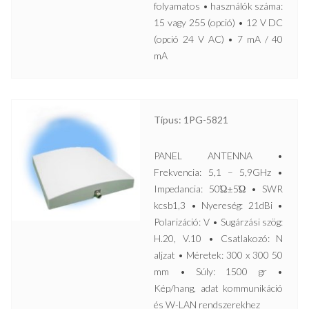
folyamatos • használók száma:
15 vagy 255 (opció) • 12 V DC
(opció 24 V AC) • 7 mA / 40
mA
Típus: 1PG-5821
PANEL ANTENNA •
Frekvencia: 5,1 – 5,9GHz •
Impedancia: 50Ώ±5Ώ • SWR
kcsb1,3 • Nyereség: 21dBi •
Polarizáció: V • Sugárzási szög:
H.20, V.10 • Csatlakozó: N
aljzat • Méretek: 300 x 300 50
mm • Súly: 1500 gr •
Kép/hang, adat kommunikáció
és W-LAN rendszerekhez