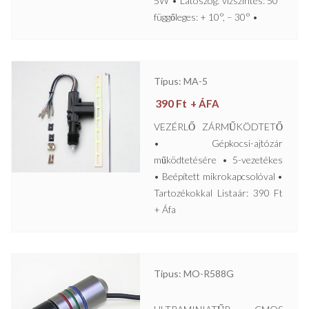
5W • Látószög: vízszintes: 50°
függőleges: + 10°, – 30° •
Típus: MA-5
390
Ft
+ ÁFA
VEZÉRLŐ ZÁRMŰKÖDTETŐ
• Gépkocsi-ajtózár
működtetésére • 5-vezetékes
• Beépített mikrokapcsolóval •
Tartozékokkal Listaár: 390 Ft
+ Áfa
Típus: MO-R588G