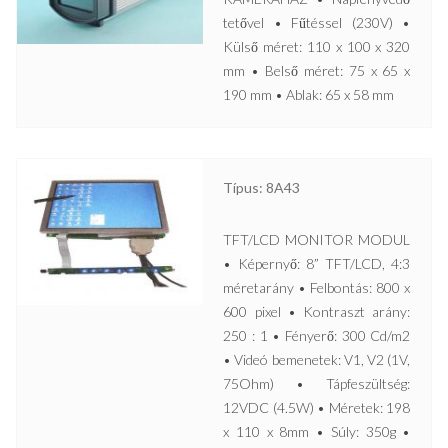
tetővel • Fűtéssel (230V) •
Külső méret: 110 x 100 x 320
mm • Belső méret: 75 x 65 x
190 mm • Ablak: 65 x 58 mm
Típus: 8A43
TFT/LCD MONITOR MODUL
• Képernyő: 8” TFT/LCD, 4:3
méretarány • Felbontás: 800 x
600 pixel • Kontraszt arány:
250 : 1 • Fényerő: 300 Cd/m2
• Videó bemenetek: V1, V2 (1V,
75Ohm) • Tápfeszültség:
12VDC (4.5W) • Méretek: 198
x 110 x 8mm • Súly: 350g •