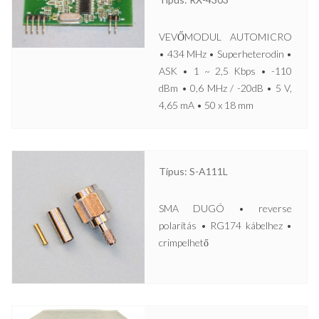
VEVŐMODUL AUTOMICRO
• 434 MHz • Superheterodin •
ASK • 1 ~ 2,5 Kbps • -110
dBm • 0,6 MHz / -20dB • 5 V,
4,65 mA • 50 x 18 mm
Típus: S-A111L
SMA DUGÓ • reverse
polarítás • RG174 kábelhez •
crimpelhető