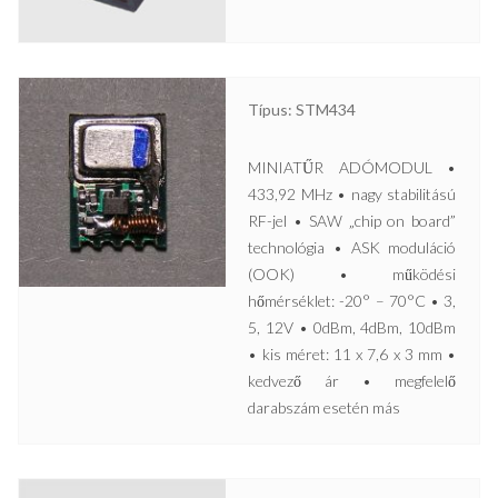
Típus: STM434
MINIATŰR ADÓMODUL •
433,92 MHz • nagy stabilitású
RF-jel • SAW „chip on board”
technológia • ASK moduláció
(OOK) • működési
hőmérséklet: -20° – 70°C • 3,
5, 12V • 0dBm, 4dBm, 10dBm
• kis méret: 11 x 7,6 x 3 mm •
kedvező ár • megfelelő
darabszám esetén más