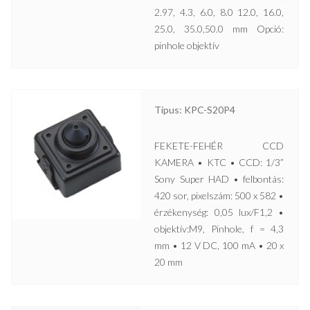
2.97, 4.3, 6.0, 8.0 12.0, 16.0,
25.0, 35.0,50.0 mm Opció:
pinhole objektív
Típus: KPC-S20P4
FEKETE-FEHÉR CCD
KAMERA • KTC • CCD: 1/3”
Sony Super HAD • felbontás:
420 sor, pixelszám: 500 x 582 •
érzékenység: 0,05 lux/F1,2 •
objektív:M9, Pinhole, f = 4,3
mm • 12 V DC, 100 mA • 20 x
20 mm