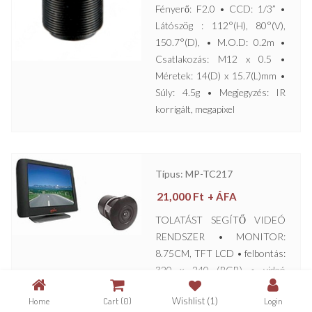
Fényerő: F2.0 • CCD: 1/3” •
Látószög : 112°(H), 80°(V),
150.7°(D), • M.O.D: 0.2m •
Csatlakozás: M12 x 0.5 •
Méretek: 14(D) x 15.7(L)mm •
Súly: 4.5g • Megjegyzés: IR
korrigált, megapixel
Típus: MP-TC217
21,000
Ft
+ ÁFA
TOLATÁST SEGÍTŐ VIDEÓ
RENDSZER • MONITOR:
8.75CM, TFT LCD • felbontás:
320 x 240 (RGB) • videó
bemenet: 1Vpp, 75Ω, RCA,
Home
Cart
(0)
Wishlist
(1)
Login
CVBS • videó raszter a tolatás