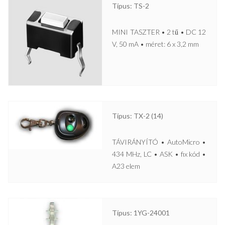
Típus: TS-2
MINI TASZTER • 2 tű • DC 12
V, 50 mA • méret: 6 x 3,2 mm
Típus: TX-2 (14)
TÁVIRÁNYÍTÓ • AutoMicro •
434 MHz, LC • ASK • fix kód •
A23 elem
Típus: 1YG-24001