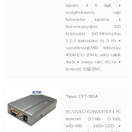
kijelzés: 4 ½ digit. •
középfrekvencia vagy
futómarker kijelzése •
frekvencianyújtás: 100
kHz/osztás – 100 MHz/osztás
1-2-5 lépésekben és 0 Hz •
sávszélesség(3dB) felbontás:
400kHz és 20kHz, videó szűrő:
4kHz • sweep rate: 43 Hz •
bemenet: 50Ω, BNC,
Típus: CPT-385A
PC/VIDEÓ KONVERTER • PC
bemenet (15-tűs D-Sub),
640×480 – 1600×1200 •