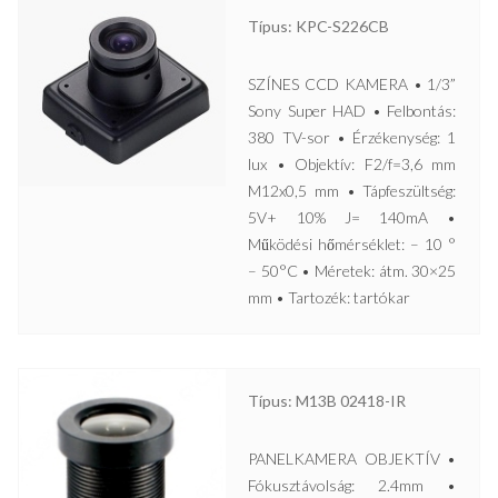
Típus: KPC-S226CB
SZÍNES CCD KAMERA • 1/3”
Sony Super HAD • Felbontás:
380 TV-sor • Érzékenység: 1
lux • Objektív: F2/f=3,6 mm
M12x0,5 mm • Tápfeszültség:
5V+ 10% J= 140mA •
Működési hőmérséklet: – 10 °
– 50°C • Méretek: átm. 30×25
mm • Tartozék: tartókar
Típus: M13B 02418-IR
PANELKAMERA OBJEKTÍV •
Fókusztávolság: 2.4mm •