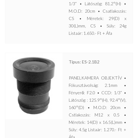
1/3” • Látószög: 81.2°(H) •
M.O.D: 20cm • Csatlakozás:
CS • Méretek: 29(D) x
30(L)mm, CS • Súly: 24g
Listaár: 1.650.- Ft + Áfa
Típus: ES-2.1B2
PANELKAMERA OBJEKTÍV •
Fókusztávolság: 2.1mm •
Fényerő: F2.0 • CCD: 1/3” •
Látószög : 125.9°(H), 92.4°(V),
160°(D) • M.O.D: 20cm •
Cstlakozás: M12 x 0.5 •
Méretek: 14(D) x 16.5(L)mm •
Súly: 4.5g Listaár: 1.270.- Ft +
Áfa