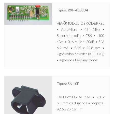
Típus: RXF-4303D4
VEVŐMODUL DEKÓDERREL
• AutoMicro • 434 MHz •
Superheterodin • FSK • -100
dBm • 0.,6 MHz / -20dB • 5 V,
6,2 mA • 56,5 x 22,8 mm •
Ugrókódos dekóder (KEELOQ)
• 4 gombos távirányítóhoz
Típus: SN 10E
TÁPEGYSÉG ALJZAT • 2,1 x
5,5 mm-es dugóhoz • beépítés:
ø2,6 x 2 x 16 mm