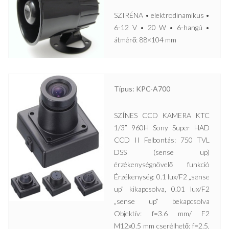
SZIRÉNA • elektrodinamikus •
6-12 V • 20 W • 6-hangú •
átmérő: 88×104 mm
Típus: KPC-A700
SZÍNES CCD KAMERA KTC
1/3” 960H Sony Super HAD
CCD II Felbontás: 750 TVL
DSS (sense up)
érzékenységnövelő funkció
Érzékenység: 0.1 lux/F2 „sense
up” kikapcsolva, 0.01 lux/F2
„sense up” bekapcsolva
Objektív: f=3.6 mm/ F2
M12x0.5 mm cserélhető: f=2.5,