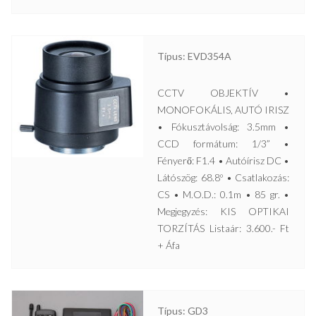
Típus: EVD354A
CCTV OBJEKTÍV •
MONOFOKÁLIS, AUTÓ IRISZ
• Fókusztávolság: 3.5mm •
CCD formátum: 1/3” •
Fényerő: F1.4 • Autóírisz DC •
Látószög: 68.8º • Csatlakozás:
CS • M.O.D.: 0.1m • 85 gr. •
Megjegyzés: KIS OPTIKAI
TORZÍTÁS Listaár: 3.600.- Ft
+ Áfa
Típus: GD3