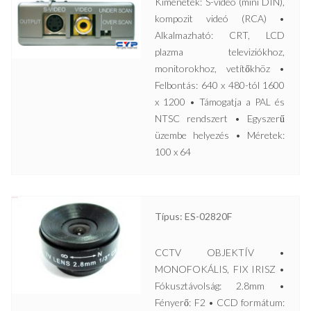
Kimenetek: S-videó (mini DIN),
kompozit videó (RCA) •
Alkalmazható: CRT, LCD
plazma televiziókhoz,
monitorokhoz, vetítőkhöz •
Felbontás: 640 x 480-tól 1600
x 1200 • Támogatja a PAL és
NTSC rendszert • Egyszerű
üzembe helyezés • Méretek:
100 x 64
Típus: ES-02820F
CCTV OBJEKTÍV •
MONOFOKÁLIS, FIX IRISZ •
Fókusztávolság: 2.8mm •
Fényerő: F2 • CCD formátum: