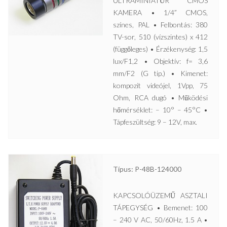
ULTRAMINIATŰR CMOS
KAMERA • 1/4” CMOS,
színes, PAL • Felbontás: 380
TV-sor, 510 (vízszintes) x 412
(függőleges) • Érzékenység: 1,5
lux/F1,2 • Objektív: f= 3,6
mm/F2 (G tip.) • Kimenet:
kompozit videójel, 1Vpp, 75
Ohm, RCA dugó • Működési
hőmérséklet: – 10° – 45°C •
Tápfeszültség: 9 – 12V, max.
Típus: P-48B-124000
KAPCSOLÓÜZEMŰ ASZTALI
TÁPEGYSÉG • Bemenet: 100
– 240 V AC, 50/60Hz, 1.5 A •