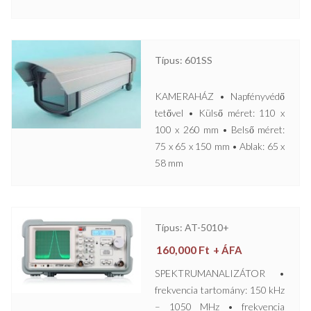
Típus: 601SS
KAMERAHÁZ • Napfényvédő
tetővel • Külső méret: 110 x
100 x 260 mm • Belső méret:
75 x 65 x 150 mm • Ablak: 65 x
58 mm
Típus: AT-5010+
160,000
Ft
+ ÁFA
SPEKTRUMANALIZÁTOR •
frekvencia tartomány: 150 kHz
– 1050 MHz • frekvencia