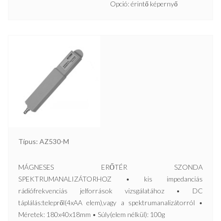
Opció: érintő képernyő
Típus: AZ530-M
MÁGNESES ERŐTÉR SZONDA
SPEKTRUMANALIZÁTORHOZ • kis impedanciás
rádiófrekvenciás jelforrások vizsgálatához • DC
táplálás:telepről(4xAA elem),vagy a spektrumanalizátorról •
Méretek: 180x40x18mm • Súly(elem nélkül): 100g