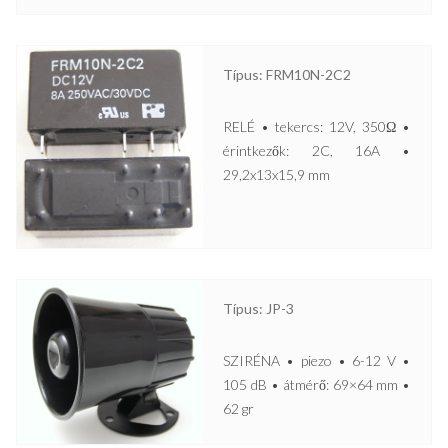
Típus: FRM10N-2C2
RELÉ • tekercs: 12V, 350Ω •
érintkezők: 2C, 16A •
29,2x13x15,9 mm
Típus: JP-3
SZIRÉNA • piezo • 6-12 V •
105 dB • átmérő: 69×64 mm •
62 gr