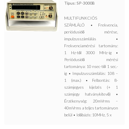
Típus: SP-3000B
MULTIFUNKCIÓS
SZÁMLÁLÓ • Frekvencia,
periódusidő mérése,
impulzusszámlálás •
Frekvenciamérési tartomány:
1 Hz-től 3000 MHz-ig •
Periódusidő mérési
tartománya: 10 nsec-től 1 sec.-
ig • Impulzusszámlálás: 108 –
1 (max.) • Felbontás: 8-
számjegyes kijelzés (+ 1
számjegy hatványkitevő) •
Érzékenység: 20mVrms –
40mVrms a teljes tartományon
belül • Időbázis: 10MHz, 5 x