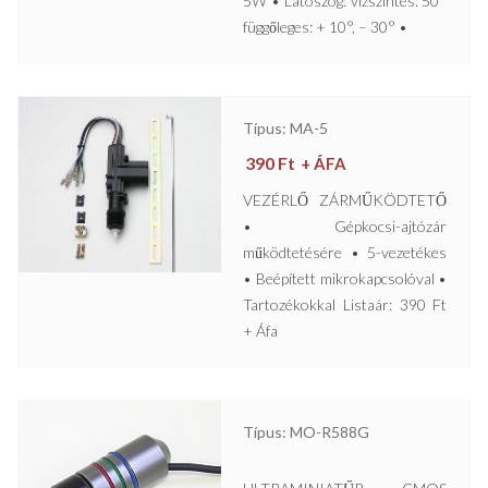
5W • Látószög: vízszintes: 50°
függőleges: + 10°, – 30° •
Típus: MA-5
390
Ft
+ ÁFA
VEZÉRLŐ ZÁRMŰKÖDTETŐ
• Gépkocsi-ajtózár
működtetésére • 5-vezetékes
• Beépített mikrokapcsolóval •
Tartozékokkal Listaár: 390 Ft
+ Áfa
Típus: MO-R588G