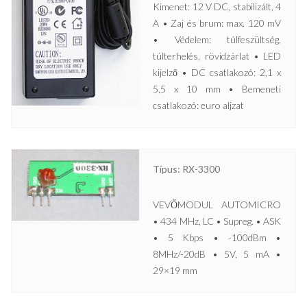
Kimenet: 12 V DC, stabilizált, 4
A • Zaj és brum: max. 120 mV
• Védelem: túlfeszültség,
túlterhelés, rövidzárlat • LED
kijelző • DC csatlakozó: 2,1 x
5,5 x 10 mm • Bemeneti
csatlakozó: euro aljzat
Típus: RX-3300
VEVŐMODUL AUTOMICRO
• 434 MHz, LC • Supreg. • ASK
• 5 Kbps • -100dBm •
8MHz/-20dB • 5V, 5 mA •
29×19 mm