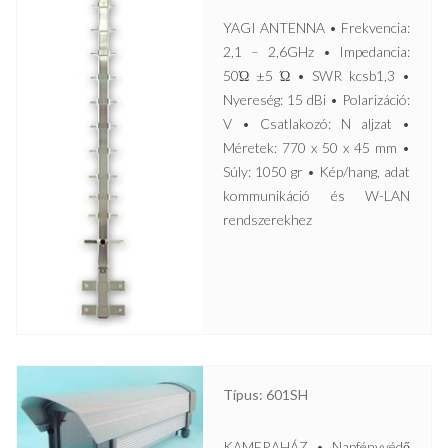
YAGI ANTENNA • Frekvencia:
2,1 – 2,6GHz • Impedancia:
50Ώ ±5 Ώ • SWR kcsb1,3 •
Nyereség: 15 dBi • Polarizáció:
V • Csatlakozó: N aljzat •
Méretek: 770 x 50 x 45 mm •
Súly: 1050 gr • Kép/hang, adat
kommunikáció és W-LAN
rendszerekhez
Típus: 601SH
KAMERAHÁZ • Napfényvédő