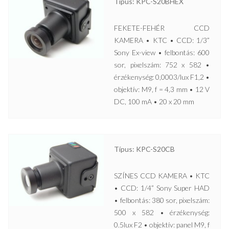
Típus: KPC-S20BHEX
FEKETE-FEHÉR CCD
KAMERA • KTC • CCD: 1/3”
Sony Ex-view • felbontás: 600
sor, pixelszám: 752 x 582 •
érzékenység: 0,0003/lux F1,2 •
objektív: M9, f = 4,3 mm • 12 V
DC, 100 mA • 20 x 20 mm
Típus: KPC-S20CB
SZÍNES CCD KAMERA • KTC
• CCD: 1/4” Sony Super HAD
• felbontás: 380 sor, pixelszám:
500 x 582 • érzékenység:
0.5lux F2 • objektív: panel M9, f