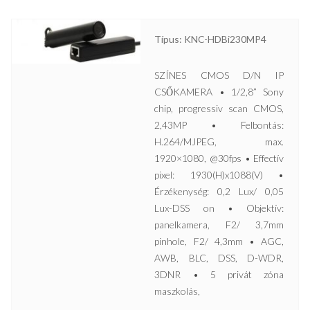
Típus: KNC-HDBi230MP4
SZÍNES CMOS D/N IP
CSŐKAMERA • 1/2,8” Sony
chip, progressiv scan CMOS,
2,43MP • Felbontás:
H.264/MJPEG, max.
1920×1080, @30fps • Effectív
pixel: 1930(H)x1088(V) •
Érzékenység: 0,2 Lux/ 0,05
Lux-DSS on • Objektív:
panelkamera, F2/ 3,7mm
pinhole, F2/ 4,3mm • AGC,
AWB, BLC, DSS, D-WDR,
3DNR • 5 privát zóna
maszkolás,