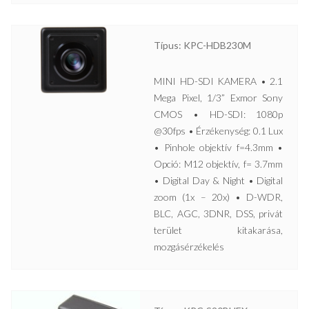
Típus: KPC-HDB230M
MINI HD-SDI KAMERA • 2.1
Mega Pixel, 1/3” Exmor Sony
CMOS • HD-SDI: 1080p
@30fps • Érzékenység: 0.1 Lux
• Pinhole objektív f=4.3mm •
Opció: M12 objektív, f= 3.7mm
• Digital Day & Night • Digital
zoom (1x – 20x) • D-WDR,
BLC, AGC, 3DNR, DSS, privát
terület kitakarása,
mozgásérzékelés