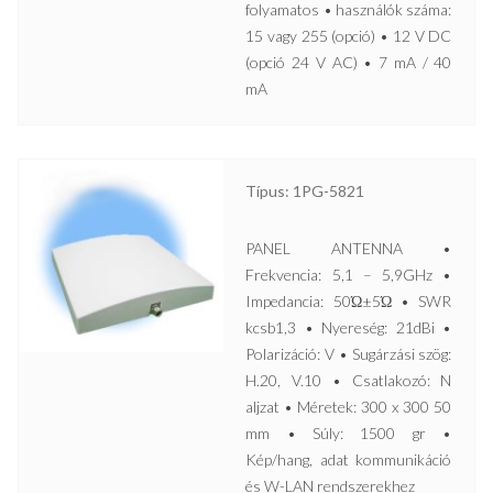
folyamatos • használók száma:
15 vagy 255 (opció) • 12 V DC
(opció 24 V AC) • 7 mA / 40
mA
Típus: 1PG-5821
PANEL ANTENNA •
Frekvencia: 5,1 – 5,9GHz •
Impedancia: 50Ώ±5Ώ • SWR
kcsb1,3 • Nyereség: 21dBi •
Polarizáció: V • Sugárzási szög:
H.20, V.10 • Csatlakozó: N
aljzat • Méretek: 300 x 300 50
mm • Súly: 1500 gr •
Kép/hang, adat kommunikáció
és W-LAN rendszerekhez