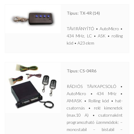
Típus: TX-4R (14)
TÁVIRÁNYÍTÓ • AutoMicro •
434 MHz, LC • ASK • rolling
kód • A23 elem
Típus: CS-04R6
RÁDIÓS TÁVKAPCSOLÓ •
AutoMicro • 434 MHz •
AM/ASK • Rolling kód • hat-
csatornás • relé kimenetek
(max.10 A) • csatornaként
programozható üzemmódok: –
monostabil – bistabil –