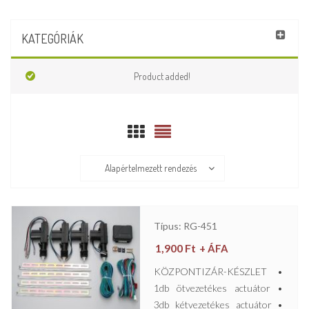
KATEGÓRIÁK
Product added!
Alapértelmezett rendezés
Típus: RG-451
1,900
Ft
+ ÁFA
KÖZPONTIZÁR-KÉSZLET •
1db ötvezetékes actuátor •
3db kétvezetékes actuátor •