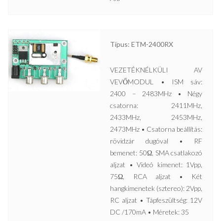
Típus: ETM-2400RX
VEZETÉKNÉLKÜLI AV
VEVŐMODUL • ISM sáv:
2400 – 2483MHz • Négy
csatorna: 2411MHz,
2433MHz, 2453MHz,
2473MHz • Csatorna beállítás:
rövidzár dugóval • RF
bemenet: 50Ω, SMA csatlakozó
aljzat • Videó kimenet: 1Vpp,
75Ω, RCA aljzat • Két
hangkimenetek (sztereo): 2Vpp,
RC aljzat • Tápfeszültség: 12V
DC /170mA • Méretek: 35