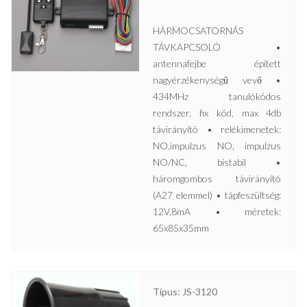
HÁRMOCSATORNÁS
TÁVKAPCSOLÓ •
antennafejbe épített
nagyérzékenységű vevő •
434MHz tanulókódos
rendszer, fix kód, max 4db
távirányító • relékimenetek:
NO,impulzus NO, impulzus
NO/NC, bistabil •
háromgombos távirányító
(A27 elemmel) • tápfeszültség:
12V,8mA • méretek:
65x85x35mm
Típus: JS-3120