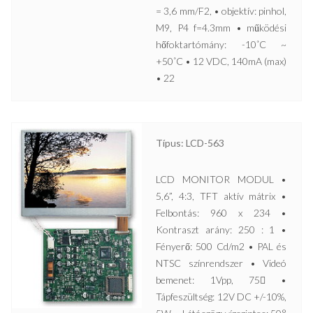
= 3,6 mm/F2, • objektív: pinhol,
M9, P4 f=4.3mm • működési
hőfoktartómány: -10˚C ~
+50˚C • 12 VDC, 140mA (max)
• 22
Típus: LCD-563
LCD MONITOR MODUL •
5,6”, 4:3, TFT aktív mátrix •
Felbontás: 960 x 234 •
Kontraszt arány: 250 : 1 •
Fényerő: 500 Cd/m2 • PAL és
NTSC színrendszer • Videó
bemenet: 1Vpp, 75 •
Tápfeszültség: 12V DC +/-10%,