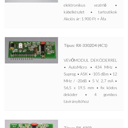
elektronikus vezérlő •
kábelkészlet • tartozékok
Akciós ár: 1.900 Ft + Áfa
Típus: RX-3302D4 (4C1)
VEVŐMODUL DEKÓDERREL
• AutoMicro • 434 MHz •
Supreg. • ASK • -105 dBm • 12
MHz / -20dB • 5 V, 2,7 mA •
56,5 x 19,5 mm • fix kódos
dekóder • 4 gombos
távirányítóhoz
Típus: RX-4303