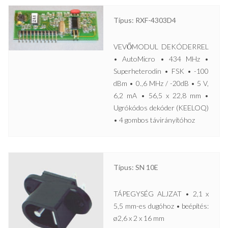
Típus: RXF-4303D4
VEVŐMODUL DEKÓDERREL
• AutoMicro • 434 MHz •
Superheterodin • FSK • -100
dBm • 0.,6 MHz / -20dB • 5 V,
6,2 mA • 56,5 x 22,8 mm •
Ugrókódos dekóder (KEELOQ)
• 4 gombos távirányítóhoz
Típus: SN 10E
TÁPEGYSÉG ALJZAT • 2,1 x
5,5 mm-es dugóhoz • beépítés:
ø2,6 x 2 x 16 mm