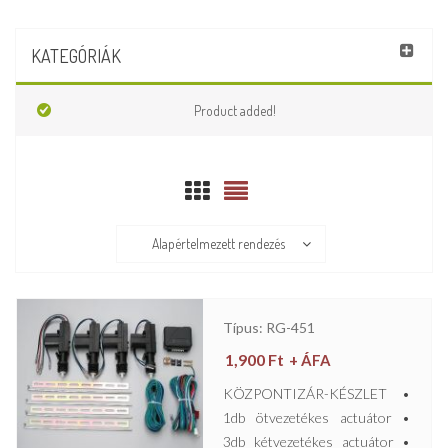
KATEGÓRIÁK
Product added!
Alapértelmezett rendezés
Típus: RG-451
1,900
Ft
+ ÁFA
KÖZPONTIZÁR-KÉSZLET •
1db ötvezetékes actuátor •
3db kétvezetékes actuátor •