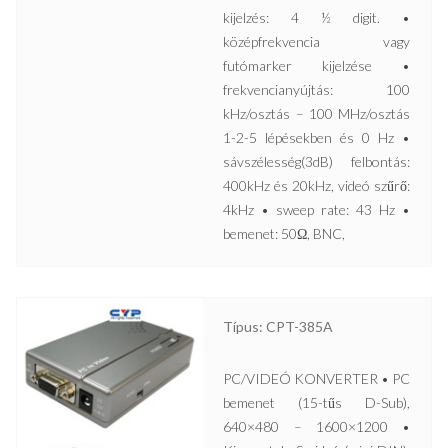
kijelzés: 4 ½ digit. •
középfrekvencia vagy
futómarker kijelzése •
frekvencianyújtás: 100
kHz/osztás – 100 MHz/osztás
1-2-5 lépésekben és 0 Hz •
sávszélesség(3dB) felbontás:
400kHz és 20kHz, videó szűrő:
4kHz • sweep rate: 43 Hz •
bemenet: 50Ω, BNC,
Típus: CPT-385A
PC/VIDEÓ KONVERTER • PC
bemenet (15-tűs D-Sub),
640×480 – 1600×1200 •