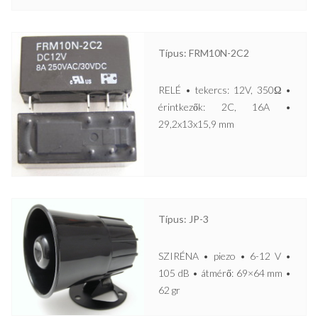
Típus: FRM10N-2C2
RELÉ • tekercs: 12V, 350Ω •
érintkezők: 2C, 16A •
29,2x13x15,9 mm
Típus: JP-3
SZIRÉNA • piezo • 6-12 V •
105 dB • átmérő: 69×64 mm •
62 gr