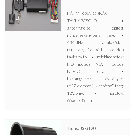
HÁRMOCSATORNÁS
TÁVKAPCSOLÓ •
antennafejbe épített
nagyérzékenységű vevő •
434MHz tanulókódos
rendszer, fix kód, max 4db
távirányító • relékimenetek:
NO,impulzus NO, impulzus
NO/NC, bistabil •
háromgombos távirányító
(A27 elemmel) • tápfeszültség:
12V,8mA • méretek:
65x85x35mm
Típus: JS-3120