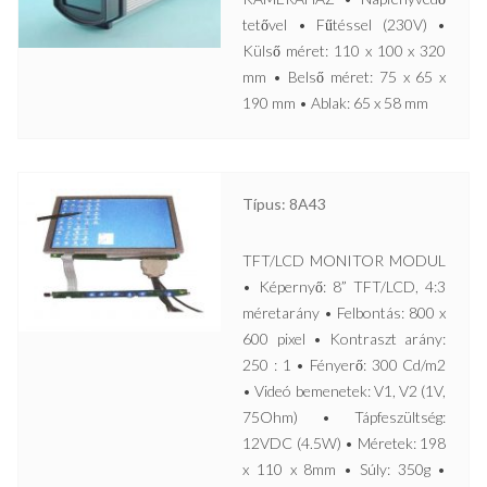
tetővel • Fűtéssel (230V) •
Külső méret: 110 x 100 x 320
mm • Belső méret: 75 x 65 x
190 mm • Ablak: 65 x 58 mm
Típus: 8A43
TFT/LCD MONITOR MODUL
• Képernyő: 8” TFT/LCD, 4:3
méretarány • Felbontás: 800 x
600 pixel • Kontraszt arány:
250 : 1 • Fényerő: 300 Cd/m2
• Videó bemenetek: V1, V2 (1V,
75Ohm) • Tápfeszültség:
12VDC (4.5W) • Méretek: 198
x 110 x 8mm • Súly: 350g •