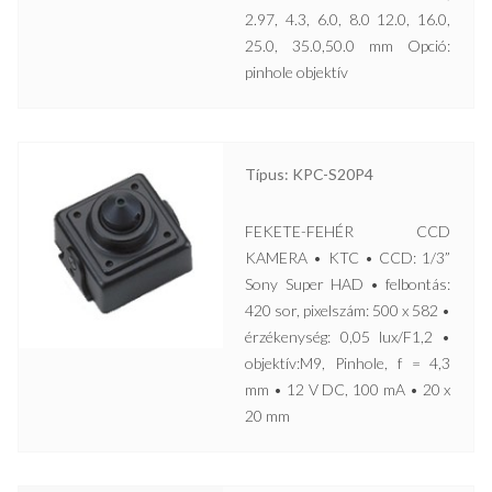
2.97, 4.3, 6.0, 8.0 12.0, 16.0,
25.0, 35.0,50.0 mm Opció:
pinhole objektív
Típus: KPC-S20P4
FEKETE-FEHÉR CCD
KAMERA • KTC • CCD: 1/3”
Sony Super HAD • felbontás:
420 sor, pixelszám: 500 x 582 •
érzékenység: 0,05 lux/F1,2 •
objektív:M9, Pinhole, f = 4,3
mm • 12 V DC, 100 mA • 20 x
20 mm