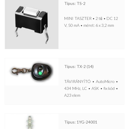
Típus: TS-2
MINI TASZTER • 2 tű • DC 12
V, 50 mA • méret: 6 x 3,2 mm
Típus: TX-2 (14)
TÁVIRÁNYÍTÓ • AutoMicro •
434 MHz, LC • ASK • fix kód •
A23 elem
Típus: 1YG-24001