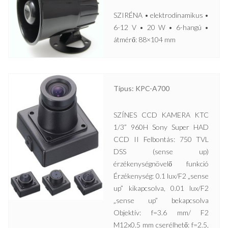
SZIRÉNA • elektrodinamikus •
6-12 V • 20 W • 6-hangú •
átmérő: 88×104 mm
Típus: KPC-A700
SZÍNES CCD KAMERA KTC
1/3” 960H Sony Super HAD
CCD II Felbontás: 750 TVL
DSS (sense up)
érzékenységnövelő funkció
Érzékenység: 0.1 lux/F2 „sense
up” kikapcsolva, 0.01 lux/F2
„sense up” bekapcsolva
Objektív: f=3.6 mm/ F2
M12x0.5 mm cserélhető: f=2.5,