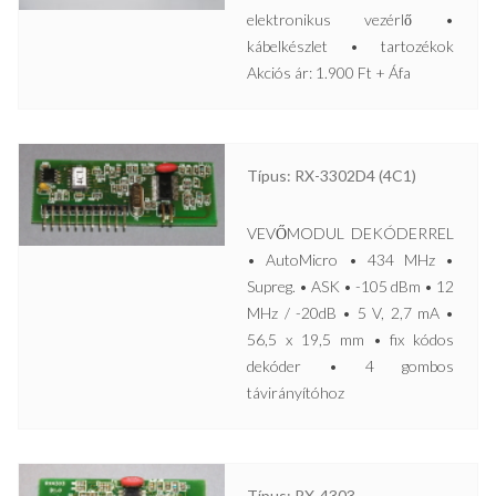
elektronikus vezérlő •
kábelkészlet • tartozékok
Akciós ár: 1.900 Ft + Áfa
Típus: RX-3302D4 (4C1)
VEVŐMODUL DEKÓDERREL
• AutoMicro • 434 MHz •
Supreg. • ASK • -105 dBm • 12
MHz / -20dB • 5 V, 2,7 mA •
56,5 x 19,5 mm • fix kódos
dekóder • 4 gombos
távirányítóhoz
Típus: RX-4303