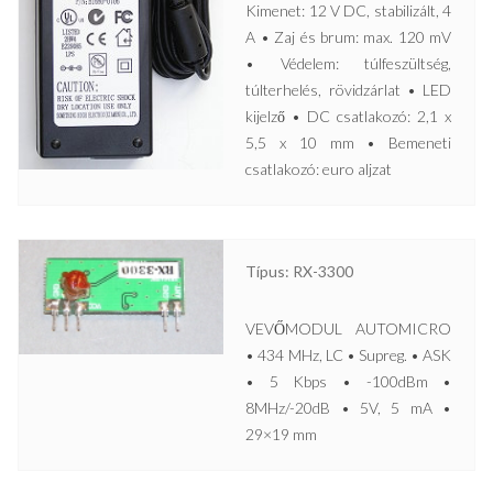
Kimenet: 12 V DC, stabilizált, 4
A • Zaj és brum: max. 120 mV
• Védelem: túlfeszültség,
túlterhelés, rövidzárlat • LED
kijelző • DC csatlakozó: 2,1 x
5,5 x 10 mm • Bemeneti
csatlakozó: euro aljzat
Típus: RX-3300
VEVŐMODUL AUTOMICRO
• 434 MHz, LC • Supreg. • ASK
• 5 Kbps • -100dBm •
8MHz/-20dB • 5V, 5 mA •
29×19 mm