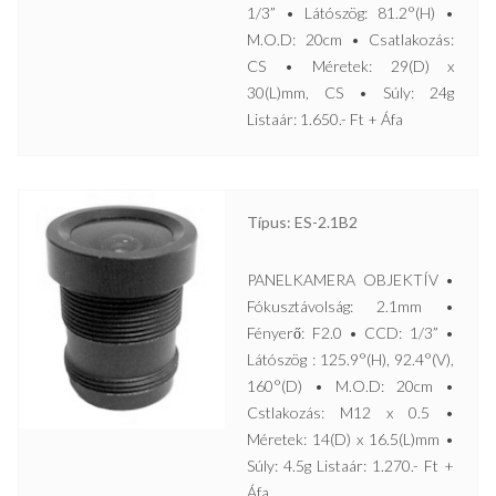
1/3” • Látószög: 81.2°(H) •
M.O.D: 20cm • Csatlakozás:
CS • Méretek: 29(D) x
30(L)mm, CS • Súly: 24g
Listaár: 1.650.- Ft + Áfa
Típus: ES-2.1B2
PANELKAMERA OBJEKTÍV •
Fókusztávolság: 2.1mm •
Fényerő: F2.0 • CCD: 1/3” •
Látószög : 125.9°(H), 92.4°(V),
160°(D) • M.O.D: 20cm •
Cstlakozás: M12 x 0.5 •
Méretek: 14(D) x 16.5(L)mm •
Súly: 4.5g Listaár: 1.270.- Ft +
Áfa