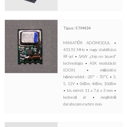
Típus: STM434
MINIATŰR ADÓMODUL •
433,92 MHz • nagy stabilitású
RF-jel • SAW „chip on board”
technológia • ASK moduláció
(OOK) • működési
hőmérséklet: -20° – 70°C • 3,
5, 12V • 0dBm, 4dBm, 10dBm
• kis méret: 11 x 7,6 x 3 mm •
kedvező ár • megfelelő
darabszám esetén más