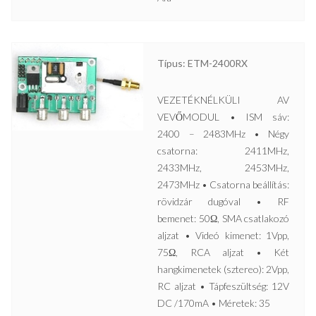
Típus: ETM-2400RX
VEZETÉKNÉLKÜLI AV
VEVŐMODUL • ISM sáv:
2400 – 2483MHz • Négy
csatorna: 2411MHz,
2433MHz, 2453MHz,
2473MHz • Csatorna beállítás:
rövidzár dugóval • RF
bemenet: 50Ω, SMA csatlakozó
aljzat • Videó kimenet: 1Vpp,
75Ω, RCA aljzat • Két
hangkimenetek (sztereo): 2Vpp,
RC aljzat • Tápfeszültség: 12V
DC /170mA • Méretek: 35