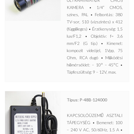
ULTRAMINIATŰR CMOS
KAMERA • 1/4” CMOS,
színes, PAL • Felbontás: 380
TV-sor, 510 (vízszintes) x 412
(függőleges) • Érzékenység: 1,5
lux/F1,2 • Objektív: f= 3,6
mm/F2 (G tip.) • Kimenet:
kompozit videójel, 1Vpp, 75
Ohm, RCA dugó • Működési
hőmérséklet: – 10° – 45°C •
Tápfeszültség: 9 – 12V, max.
Típus: P-48B-124000
KAPCSOLÓÜZEMŰ ASZTALI
TÁPEGYSÉG • Bemenet: 100
– 240 V AC, 50/60Hz, 1.5 A •