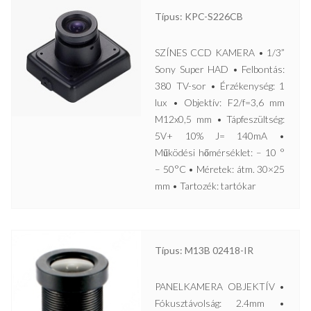
Típus: KPC-S226CB
SZÍNES CCD KAMERA • 1/3”
Sony Super HAD • Felbontás:
380 TV-sor • Érzékenység: 1
lux • Objektív: F2/f=3,6 mm
M12x0,5 mm • Tápfeszültség:
5V+ 10% J= 140mA •
Működési hőmérséklet: – 10 °
– 50°C • Méretek: átm. 30×25
mm • Tartozék: tartókar
Típus: M13B 02418-IR
PANELKAMERA OBJEKTÍV •
Fókusztávolság: 2.4mm •