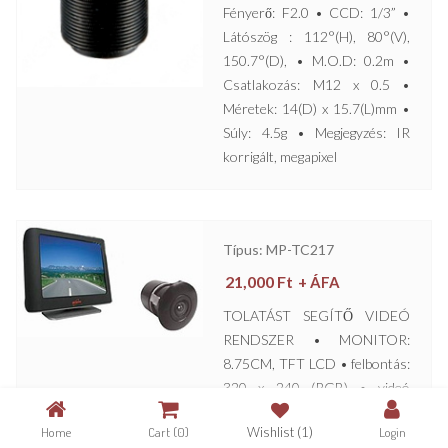
Fényerő: F2.0 • CCD: 1/3” •
Látószög : 112°(H), 80°(V),
150.7°(D), • M.O.D: 0.2m •
Csatlakozás: M12 x 0.5 •
Méretek: 14(D) x 15.7(L)mm •
Súly: 4.5g • Megjegyzés: IR
korrigált, megapixel
Típus: MP-TC217
21,000
Ft
+ ÁFA
TOLATÁST SEGÍTŐ VIDEÓ
RENDSZER • MONITOR:
8.75CM, TFT LCD • felbontás:
320 x 240 (RGB) • videó
bemenet: 1Vpp, 75Ω, RCA,
Home
Cart
(0)
Wishlist
(1)
Login
CVBS • videó raszter a tolatás