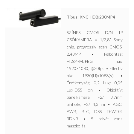
Típus: KNC-HDBi230MP4
SZÍNES CMOS D/N IP
CSŐKAMERA • 1/2,8” Sony
chip, progressiv scan CMOS,
2,43MP • Felbontás:
H.264/MJPEG, max.
1920×1080, @30fps • Effectív
pixel: 1930(H)x1088(V) •
Érzékenység: 0,2 Lux/ 0,05
Lux-DSS on • Objektív:
panelkamera, F2/ 3,7mm
pinhole, F2/ 4,3mm • AGC,
AWB, BLC, DSS, D-WDR,
3DNR • 5 privát zóna
maszkolás,