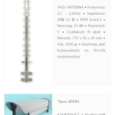
YAGI ANTENNA • Frekvencia:
2,1 – 2,6GHz • Impedancia:
50Ώ ±5 Ώ • SWR kcsb1,3 •
Nyereség: 15 dBi • Polarizáció:
V • Csatlakozó: N aljzat •
Méretek: 770 x 50 x 45 mm •
Súly: 1050 gr • Kép/hang, adat
kommunikáció és W-LAN
rendszerekhez
Típus: 601SH
KAMERAHÁZ • Napfényvédő