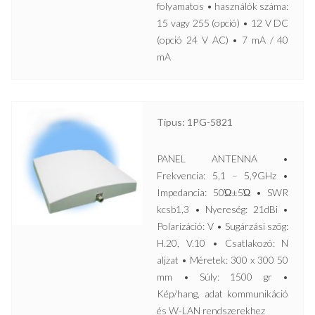
folyamatos • használók száma:
15 vagy 255 (opció) • 12 V DC
(opció 24 V AC) • 7 mA / 40
mA
Típus: 1PG-5821
PANEL ANTENNA •
Frekvencia: 5,1 – 5,9GHz •
Impedancia: 50Ώ±5Ώ • SWR
kcsb1,3 • Nyereség: 21dBi •
Polarizáció: V • Sugárzási szög:
H.20, V.10 • Csatlakozó: N
aljzat • Méretek: 300 x 300 50
mm • Súly: 1500 gr •
Kép/hang, adat kommunikáció
és W-LAN rendszerekhez