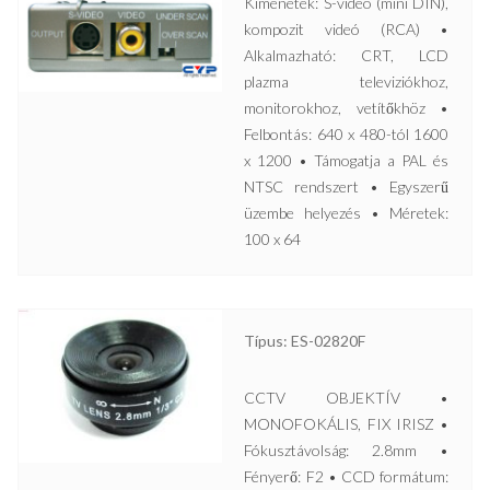
Kimenetek: S-videó (mini DIN),
kompozit videó (RCA) •
Alkalmazható: CRT, LCD
plazma televiziókhoz,
monitorokhoz, vetítőkhöz •
Felbontás: 640 x 480-tól 1600
x 1200 • Támogatja a PAL és
NTSC rendszert • Egyszerű
üzembe helyezés • Méretek:
100 x 64
Típus: ES-02820F
CCTV OBJEKTÍV •
MONOFOKÁLIS, FIX IRISZ •
Fókusztávolság: 2.8mm •
Fényerő: F2 • CCD formátum: