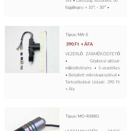
5W • Látószög: vízszintes: 50°
függőleges: + 10°, – 30° •
Típus: MA-5
390
Ft
+ ÁFA
VEZÉRLŐ ZÁRMŰKÖDTETŐ
• Gépkocsi-ajtózár
működtetésére • 5-vezetékes
• Beépített mikrokapcsolóval •
Tartozékokkal Listaár: 390 Ft
+ Áfa
Típus: MO-R588G