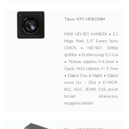
Típus: KPC-HDB230M
MINI HD-SDI KAMERA • 2.1
Mega Pixel, 1/3” Exmor Sony
CMOS • HD-SDI: 1080p
@30fps • Érzékenység: 0.1 Lux
• Pinhole objektív f=4.3mm •
Opció: M12 objektív, f= 3.7mm
• Digital Day & Night • Digital
zoom (1x – 20x) • D-WDR,
BLC, AGC, 3DNR, DSS, privát
terület kitakarása,
mozgásérzékelés