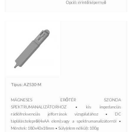
Opció: érintő képernyő
Típus: AZ530-M
MÁGNESES ERŐTÉR SZONDA
SPEKTRUMANALIZÁTORHOZ • kis impedanciás
rádiófrekvenciás jelforrások vizsgálatához • DC
táplálás:telepről(4xAA elem),vagy a spektrumanalizátorról •
Méretek: 180x40x18mm • Súly(elem nélkül): 100g