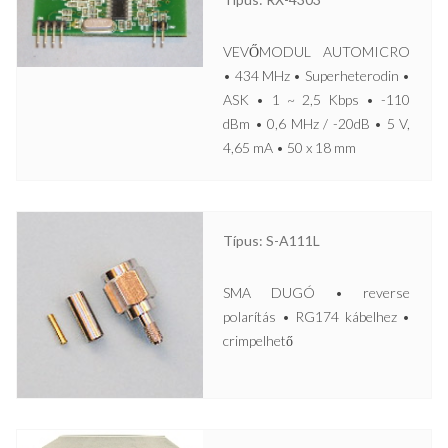
VEVŐMODUL AUTOMICRO
• 434 MHz • Superheterodin •
ASK • 1 ~ 2,5 Kbps • -110
dBm • 0,6 MHz / -20dB • 5 V,
4,65 mA • 50 x 18 mm
Típus: S-A111L
SMA DUGÓ • reverse
polarítás • RG174 kábelhez •
crimpelhető