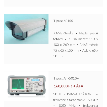
Típus: 601SS
KAMERAHÁZ • Napfényvédő
tetővel • Külső méret: 110 x
100 x 260 mm • Belső méret:
75 x 65 x 150 mm • Ablak: 65 x
58 mm
Típus: AT-5010+
160,000
Ft
+ ÁFA
SPEKTRUMANALIZÁTOR •
frekvencia tartomány: 150 kHz
– 1050 MHz • frekvencia