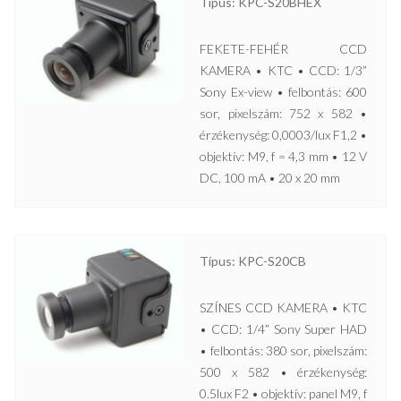
Típus: KPC-S20BHEX
FEKETE-FEHÉR CCD
KAMERA • KTC • CCD: 1/3”
Sony Ex-view • felbontás: 600
sor, pixelszám: 752 x 582 •
érzékenység: 0,0003/lux F1,2 •
objektív: M9, f = 4,3 mm • 12 V
DC, 100 mA • 20 x 20 mm
Típus: KPC-S20CB
SZÍNES CCD KAMERA • KTC
• CCD: 1/4” Sony Super HAD
• felbontás: 380 sor, pixelszám:
500 x 582 • érzékenység:
0.5lux F2 • objektív: panel M9, f