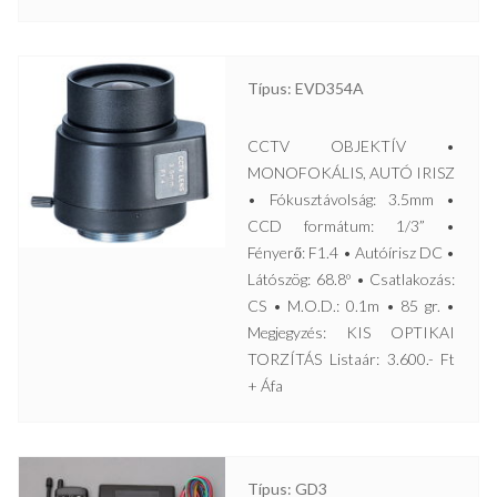
Típus: EVD354A
CCTV OBJEKTÍV •
MONOFOKÁLIS, AUTÓ IRISZ
• Fókusztávolság: 3.5mm •
CCD formátum: 1/3” •
Fényerő: F1.4 • Autóírisz DC •
Látószög: 68.8º • Csatlakozás:
CS • M.O.D.: 0.1m • 85 gr. •
Megjegyzés: KIS OPTIKAI
TORZÍTÁS Listaár: 3.600.- Ft
+ Áfa
Típus: GD3