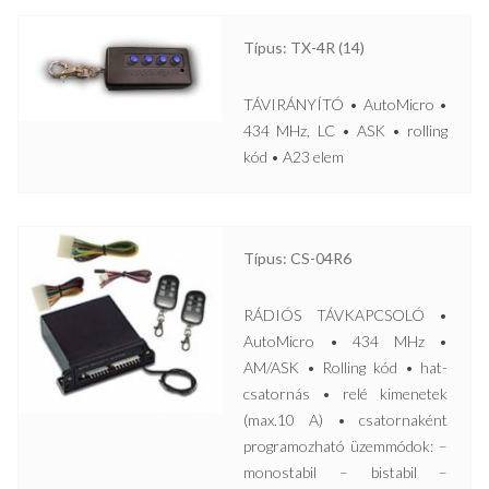
Típus: TX-4R (14)
TÁVIRÁNYÍTÓ • AutoMicro •
434 MHz, LC • ASK • rolling
kód • A23 elem
Típus: CS-04R6
RÁDIÓS TÁVKAPCSOLÓ •
AutoMicro • 434 MHz •
AM/ASK • Rolling kód • hat-
csatornás • relé kimenetek
(max.10 A) • csatornaként
programozható üzemmódok: –
monostabil – bistabil –