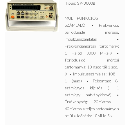
Típus: SP-3000B
MULTIFUNKCIÓS
SZÁMLÁLÓ • Frekvencia,
periódusidő mérése,
impulzusszámlálás •
Frekvenciamérési tartomány:
1 Hz-től 3000 MHz-ig •
Periódusidő mérési
tartománya: 10 nsec-től 1 sec.-
ig • Impulzusszámlálás: 108 –
1 (max.) • Felbontás: 8-
számjegyes kijelzés (+ 1
számjegy hatványkitevő) •
Érzékenység: 20mVrms –
40mVrms a teljes tartományon
belül • Időbázis: 10MHz, 5 x