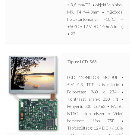
= 3,6 mm/F2, • objektív: pinhol,
M9, P4 f=4.3mm • működési
hőfoktartómány: -10˚C ~
+50˚C • 12 VDC, 140mA (max)
• 22
Típus: LCD-563
LCD MONITOR MODUL •
5,6”, 4:3, TFT aktív mátrix •
Felbontás: 960 x 234 •
Kontraszt arány: 250 : 1 •
Fényerő: 500 Cd/m2 • PAL és
NTSC színrendszer • Videó
bemenet: 1Vpp, 75 •
Tápfeszültség: 12V DC +/-10%,