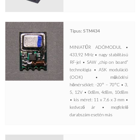
Típus: STM434
MINIATŰR ADÓMODUL •
433,92 MHz • nagy stabilitású
RF-jel • SAW „chip on board”
technológia • ASK moduláció
(OOK) • működési
hőmérséklet: -20° – 70°C • 3,
5, 12V • 0dBm, 4dBm, 10dBm
• kis méret: 11 x 7,6 x 3 mm •
kedvező ár • megfelelő
darabszám esetén más