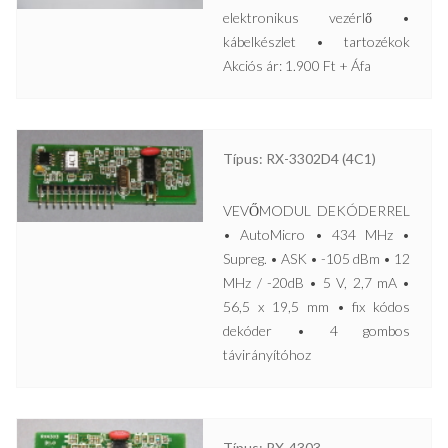
elektronikus vezérlő •
kábelkészlet • tartozékok
Akciós ár: 1.900 Ft + Áfa
Típus: RX-3302D4 (4C1)
VEVŐMODUL DEKÓDERREL
• AutoMicro • 434 MHz •
Supreg. • ASK • -105 dBm • 12
MHz / -20dB • 5 V, 2,7 mA •
56,5 x 19,5 mm • fix kódos
dekóder • 4 gombos
távirányítóhoz
Típus: RX-4303