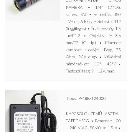
ULTRAMINIATŰR CMOS
KAMERA • 1/4” CMOS,
színes, PAL • Felbontás: 380
TV-sor, 510 (vízszintes) x 412
(függőleges) • Érzékenység: 1,5
lux/F1,2 • Objektív: f= 3,6
mm/F2 (G tip.) • Kimenet:
kompozit videójel, 1Vpp, 75
Ohm, RCA dugó • Működési
hőmérséklet: – 10° – 45°C •
Tápfeszültség: 9 – 12V, max.
Típus: P-48B-124000
KAPCSOLÓÜZEMŰ ASZTALI
TÁPEGYSÉG • Bemenet: 100
– 240 V AC, 50/60Hz, 1.5 A •