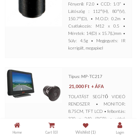
Fényerő: F2.0 • CCD: 1/3” •
Látószög : 112°(H), 80°(V),
150.7°(D), • M.O.D: 0.2m •
Csatlakozás: M12 x 0.5 •
Méretek: 14(D) x 15.7(L)mm •
Súly: 4.5g • Megjegyzés: IR
korrigált, megapixel
Típus: MP-TC217
21,000
Ft
+ ÁFA
TOLATÁST SEGÍTŐ VIDEÓ
RENDSZER • MONITOR:
8.75CM, TFT LCD • felbontás:
320 x 240 (RGB) • videó
bemenet: 1Vpp, 75Ω, RCA,
Home
Cart
(0)
Wishlist
(1)
Login
CVBS • videó raszter a tolatás