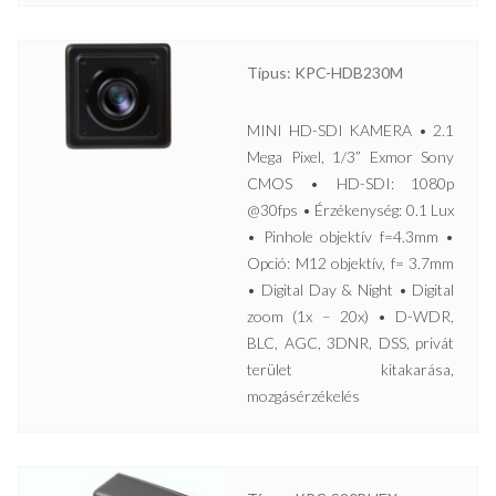
Típus: KPC-HDB230M
MINI HD-SDI KAMERA • 2.1
Mega Pixel, 1/3” Exmor Sony
CMOS • HD-SDI: 1080p
@30fps • Érzékenység: 0.1 Lux
• Pinhole objektív f=4.3mm •
Opció: M12 objektív, f= 3.7mm
• Digital Day & Night • Digital
zoom (1x – 20x) • D-WDR,
BLC, AGC, 3DNR, DSS, privát
terület kitakarása,
mozgásérzékelés