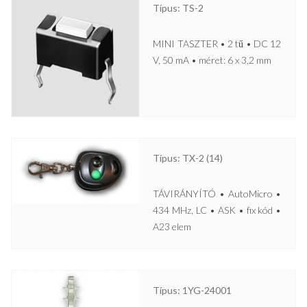
Típus: TS-2
MINI TASZTER • 2 tű • DC 12
V, 50 mA • méret: 6 x 3,2 mm
Típus: TX-2 (14)
TÁVIRÁNYÍTÓ • AutoMicro •
434 MHz, LC • ASK • fix kód •
A23 elem
Típus: 1YG-24001