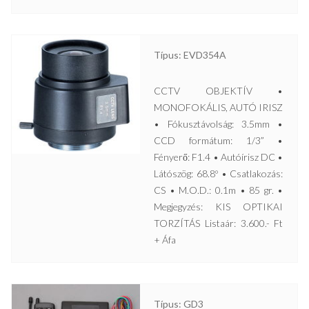
Típus: EVD354A
CCTV OBJEKTÍV •
MONOFOKÁLIS, AUTÓ IRISZ
• Fókusztávolság: 3.5mm •
CCD formátum: 1/3” •
Fényerő: F1.4 • Autóírisz DC •
Látószög: 68.8º • Csatlakozás:
CS • M.O.D.: 0.1m • 85 gr. •
Megjegyzés: KIS OPTIKAI
TORZÍTÁS Listaár: 3.600.- Ft
+ Áfa
Típus: GD3