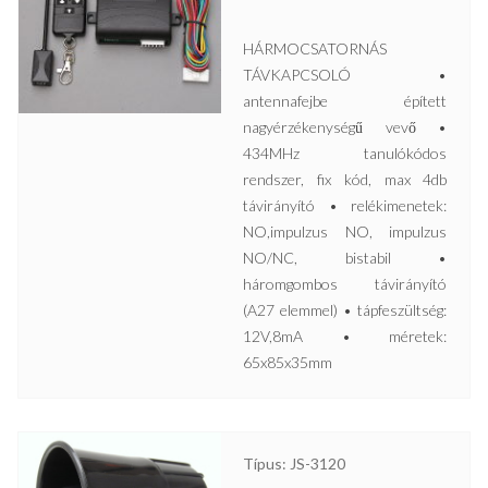
HÁRMOCSATORNÁS
TÁVKAPCSOLÓ •
antennafejbe épített
nagyérzékenységű vevő •
434MHz tanulókódos
rendszer, fix kód, max 4db
távirányító • relékimenetek:
NO,impulzus NO, impulzus
NO/NC, bistabil •
háromgombos távirányító
(A27 elemmel) • tápfeszültség:
12V,8mA • méretek:
65x85x35mm
Típus: JS-3120