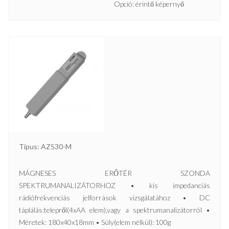
Opció: érintő képernyő
Típus: AZ530-M
MÁGNESES ERŐTÉR SZONDA
SPEKTRUMANALIZÁTORHOZ • kis impedanciás
rádiófrekvenciás jelforrások vizsgálatához • DC
táplálás:telepről(4xAA elem),vagy a spektrumanalizátorról •
Méretek: 180x40x18mm • Súly(elem nélkül): 100g