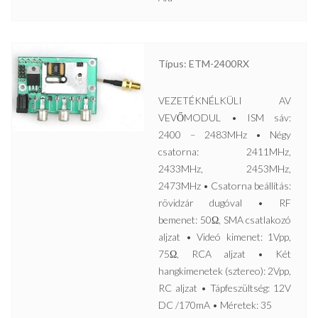
Típus: ETM-2400RX
VEZETÉKNÉLKÜLI AV
VEVŐMODUL • ISM sáv:
2400 – 2483MHz • Négy
csatorna: 2411MHz,
2433MHz, 2453MHz,
2473MHz • Csatorna beállítás:
rövidzár dugóval • RF
bemenet: 50Ω, SMA csatlakozó
aljzat • Videó kimenet: 1Vpp,
75Ω, RCA aljzat • Két
hangkimenetek (sztereo): 2Vpp,
RC aljzat • Tápfeszültség: 12V
DC /170mA • Méretek: 35