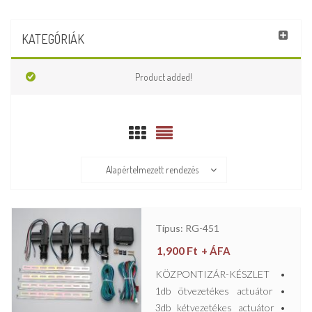
KATEGÓRIÁK
Product added!
Alapértelmezett rendezés
Típus: RG-451
1,900
Ft
+ ÁFA
KÖZPONTIZÁR-KÉSZLET •
1db ötvezetékes actuátor •
3db kétvezetékes actuátor •