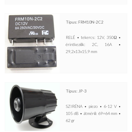
Típus: FRM10N-2C2
RELÉ • tekercs: 12V, 350Ω •
érintkezők: 2C, 16A •
29,2x13x15,9 mm
Típus: JP-3
SZIRÉNA • piezo • 6-12 V •
105 dB • átmérő: 69×64 mm •
62 gr