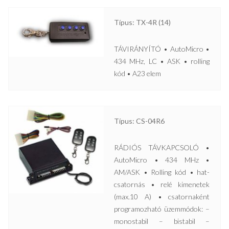
Típus: TX-4R (14)
TÁVIRÁNYÍTÓ • AutoMicro •
434 MHz, LC • ASK • rolling
kód • A23 elem
Típus: CS-04R6
RÁDIÓS TÁVKAPCSOLÓ •
AutoMicro • 434 MHz •
AM/ASK • Rolling kód • hat-
csatornás • relé kimenetek
(max.10 A) • csatornaként
programozható üzemmódok: –
monostabil – bistabil –