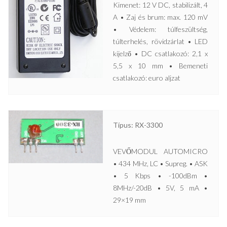
Kimenet: 12 V DC, stabilizált, 4
A • Zaj és brum: max. 120 mV
• Védelem: túlfeszültség,
túlterhelés, rövidzárlat • LED
kijelző • DC csatlakozó: 2,1 x
5,5 x 10 mm • Bemeneti
csatlakozó: euro aljzat
Típus: RX-3300
VEVŐMODUL AUTOMICRO
• 434 MHz, LC • Supreg. • ASK
• 5 Kbps • -100dBm •
8MHz/-20dB • 5V, 5 mA •
29×19 mm