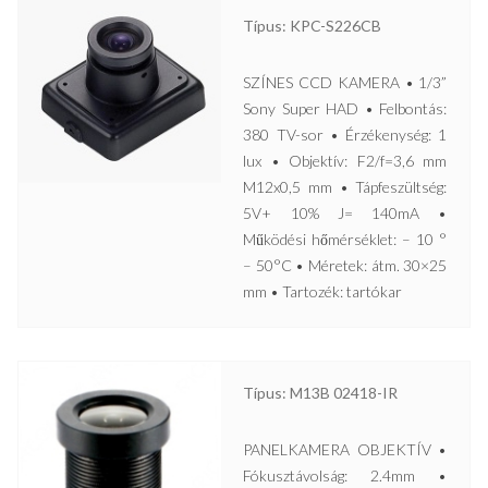
Típus: KPC-S226CB
SZÍNES CCD KAMERA • 1/3”
Sony Super HAD • Felbontás:
380 TV-sor • Érzékenység: 1
lux • Objektív: F2/f=3,6 mm
M12x0,5 mm • Tápfeszültség:
5V+ 10% J= 140mA •
Működési hőmérséklet: – 10 °
– 50°C • Méretek: átm. 30×25
mm • Tartozék: tartókar
Típus: M13B 02418-IR
PANELKAMERA OBJEKTÍV •
Fókusztávolság: 2.4mm •