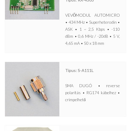
VEVŐMODUL AUTOMICRO
• 434 MHz • Superheterodin •
ASK • 1 ~ 2,5 Kbps • -110
dBm • 0,6 MHz / -20dB • 5 V,
4,65 mA • 50 x 18 mm
Típus: S-A111L
SMA DUGÓ • reverse
polarítás • RG174 kábelhez •
crimpelhető