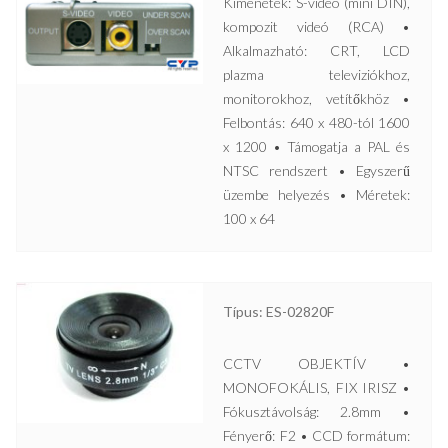
Kimenetek: S-videó (mini DIN),
kompozit videó (RCA) •
Alkalmazható: CRT, LCD
plazma televiziókhoz,
monitorokhoz, vetítőkhöz •
Felbontás: 640 x 480-tól 1600
x 1200 • Támogatja a PAL és
NTSC rendszert • Egyszerű
üzembe helyezés • Méretek:
100 x 64
Típus: ES-02820F
CCTV OBJEKTÍV •
MONOFOKÁLIS, FIX IRISZ •
Fókusztávolság: 2.8mm •
Fényerő: F2 • CCD formátum: