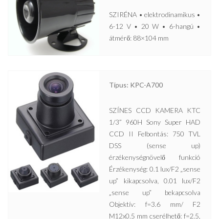
SZIRÉNA • elektrodinamikus •
6-12 V • 20 W • 6-hangú •
átmérő: 88×104 mm
Típus: KPC-A700
SZÍNES CCD KAMERA KTC
1/3” 960H Sony Super HAD
CCD II Felbontás: 750 TVL
DSS (sense up)
érzékenységnövelő funkció
Érzékenység: 0.1 lux/F2 „sense
up” kikapcsolva, 0.01 lux/F2
„sense up” bekapcsolva
Objektív: f=3.6 mm/ F2
M12x0.5 mm cserélhető: f=2.5,