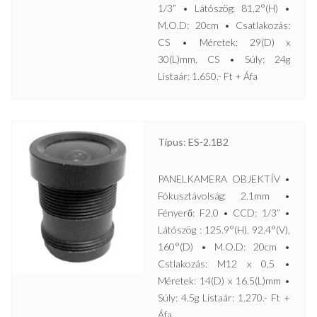
1/3” • Látószög: 81.2°(H) •
M.O.D: 20cm • Csatlakozás:
CS • Méretek: 29(D) x
30(L)mm, CS • Súly: 24g
Listaár: 1.650.- Ft + Áfa
Típus: ES-2.1B2
PANELKAMERA OBJEKTÍV •
Fókusztávolság: 2.1mm •
Fényerő: F2.0 • CCD: 1/3” •
Látószög : 125.9°(H), 92.4°(V),
160°(D) • M.O.D: 20cm •
Cstlakozás: M12 x 0.5 •
Méretek: 14(D) x 16.5(L)mm •
Súly: 4.5g Listaár: 1.270.- Ft +
Áfa