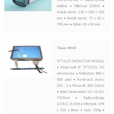
tetővel • Fűtéssel (230V) •
Külső méret: 110 x 100 x 320
mm • Belső méret: 75 x 65 x
190 mm • Ablak: 65 x 58 mm
Típus: 8A43
TFT/LCD MONITOR MODUL
• Képernyő: 8” TFT/LCD, 4:3
méretarány • Felbontás: 800 x
600 pixel • Kontraszt arány:
250 : 1 • Fényerő: 300 Cd/m2
• Videó bemenetek: V1, V2 (1V,
75Ohm) • Tápfeszültség:
12VDC (4.5W) • Méretek: 198
x 110 x 8mm • Súly: 350g •