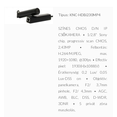
Típus: KNC-HDBi230MP4
SZÍNES CMOS D/N IP
CSŐKAMERA • 1/2,8” Sony
chip, progressiv scan CMOS,
2,43MP • Felbontás:
H.264/MJPEG, max.
1920×1080, @30fps • Effectív
pixel: 1930(H)x1088(V) •
Érzékenység: 0,2 Lux/ 0,05
Lux-DSS on • Objektív:
panelkamera, F2/ 3,7mm
pinhole, F2/ 4,3mm • AGC,
AWB, BLC, DSS, D-WDR,
3DNR • 5 privát zóna
maszkolás,