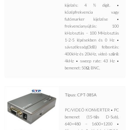
kijelzés: 4 ½ digit. •
középfrekvencia vagy
futómarker kijelzése •
frekvencianyújtás: 100
kHz/osztás – 100 MHz/osztás
1-2-5 lépésekben és 0 Hz •
sávszélesség(3dB) felbontás:
400kHz és 20kHz, videó szűrő:
4kHz • sweep rate: 43 Hz •
bemenet: 50Ω, BNC,
Típus: CPT-385A
PC/VIDEÓ KONVERTER • PC
bemenet (15-tűs D-Sub),
640×480 – 1600×1200 •