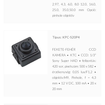
2.97, 4.3, 6.0, 8.0 12.0, 16.0,
25.0, 35.0,50.0 mm Opció:
pinhole objektív
Típus: KPC-S20P4
FEKETE-FEHÉR CCD
KAMERA • KTC • CCD: 1/3”
Sony Super HAD • felbontás:
420 sor, pixelszám: 500 x 582 •
érzékenység: 0,05 lux/F1,2 •
objektív:M9, Pinhole, f = 4,3
mm • 12 V DC, 100 mA • 20 x
20 mm