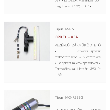
5W • Látószög: vízszintes: 50°
függőleges: + 10°, – 30° •
Típus: MA-5
390
Ft
+ ÁFA
VEZÉRLŐ ZÁRMŰKÖDTETŐ
• Gépkocsi-ajtózár
működtetésére • 5-vezetékes
• Beépített mikrokapcsolóval •
Tartozékokkal Listaár: 390 Ft
+ Áfa
Típus: MO-R588G