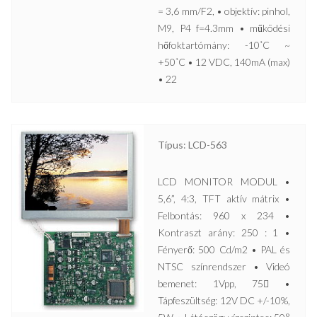
= 3,6 mm/F2, • objektív: pinhol,
M9, P4 f=4.3mm • működési
hőfoktartómány: -10˚C ~
+50˚C • 12 VDC, 140mA (max)
• 22
Típus: LCD-563
LCD MONITOR MODUL •
5,6”, 4:3, TFT aktív mátrix •
Felbontás: 960 x 234 •
Kontraszt arány: 250 : 1 •
Fényerő: 500 Cd/m2 • PAL és
NTSC színrendszer • Videó
bemenet: 1Vpp, 75 •
Tápfeszültség: 12V DC +/-10%,