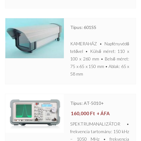
Típus: 601SS
KAMERAHÁZ • Napfényvédő
tetővel • Külső méret: 110 x
100 x 260 mm • Belső méret:
75 x 65 x 150 mm • Ablak: 65 x
58 mm
Típus: AT-5010+
160,000
Ft
+ ÁFA
SPEKTRUMANALIZÁTOR •
frekvencia tartomány: 150 kHz
– 1050 MHz • frekvencia