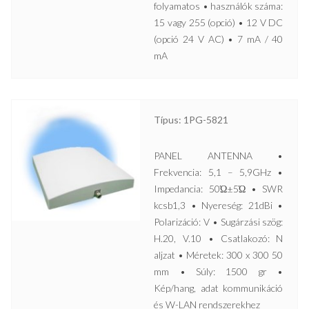
folyamatos • használók száma:
15 vagy 255 (opció) • 12 V DC
(opció 24 V AC) • 7 mA / 40
mA
Típus: 1PG-5821
PANEL ANTENNA •
Frekvencia: 5,1 – 5,9GHz •
Impedancia: 50Ώ±5Ώ • SWR
kcsb1,3 • Nyereség: 21dBi •
Polarizáció: V • Sugárzási szög:
H.20, V.10 • Csatlakozó: N
aljzat • Méretek: 300 x 300 50
mm • Súly: 1500 gr •
Kép/hang, adat kommunikáció
és W-LAN rendszerekhez