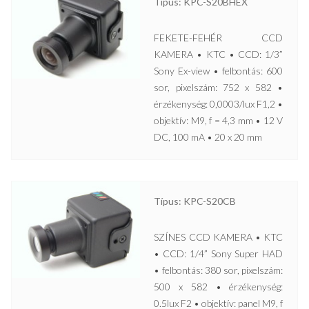
Típus: KPC-S20BHEX
FEKETE-FEHÉR CCD
KAMERA • KTC • CCD: 1/3”
Sony Ex-view • felbontás: 600
sor, pixelszám: 752 x 582 •
érzékenység: 0,0003/lux F1,2 •
objektív: M9, f = 4,3 mm • 12 V
DC, 100 mA • 20 x 20 mm
Típus: KPC-S20CB
SZÍNES CCD KAMERA • KTC
• CCD: 1/4” Sony Super HAD
• felbontás: 380 sor, pixelszám:
500 x 582 • érzékenység:
0.5lux F2 • objektív: panel M9, f