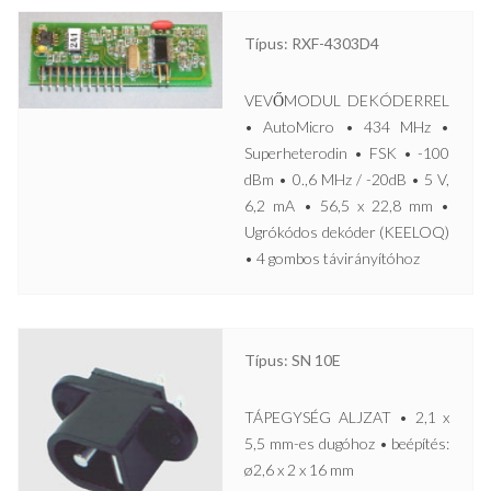
Típus: RXF-4303D4
VEVŐMODUL DEKÓDERREL
• AutoMicro • 434 MHz •
Superheterodin • FSK • -100
dBm • 0.,6 MHz / -20dB • 5 V,
6,2 mA • 56,5 x 22,8 mm •
Ugrókódos dekóder (KEELOQ)
• 4 gombos távirányítóhoz
Típus: SN 10E
TÁPEGYSÉG ALJZAT • 2,1 x
5,5 mm-es dugóhoz • beépítés:
ø2,6 x 2 x 16 mm