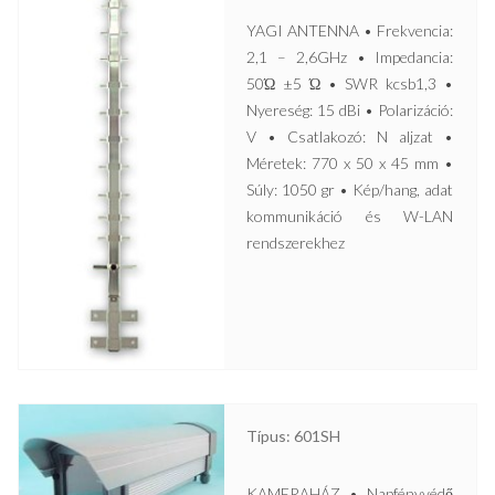
YAGI ANTENNA • Frekvencia:
2,1 – 2,6GHz • Impedancia:
50Ώ ±5 Ώ • SWR kcsb1,3 •
Nyereség: 15 dBi • Polarizáció:
V • Csatlakozó: N aljzat •
Méretek: 770 x 50 x 45 mm •
Súly: 1050 gr • Kép/hang, adat
kommunikáció és W-LAN
rendszerekhez
Típus: 601SH
KAMERAHÁZ • Napfényvédő