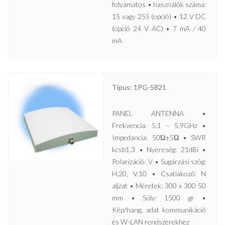
folyamatos • használók száma:
15 vagy 255 (opció) • 12 V DC
(opció 24 V AC) • 7 mA / 40
mA
Típus: 1PG-5821
PANEL ANTENNA •
Frekvencia: 5,1 – 5,9GHz •
Impedancia: 50Ώ±5Ώ • SWR
kcsb1,3 • Nyereség: 21dBi •
Polarizáció: V • Sugárzási szög:
H.20, V.10 • Csatlakozó: N
aljzat • Méretek: 300 x 300 50
mm • Súly: 1500 gr •
Kép/hang, adat kommunikáció
és W-LAN rendszerekhez