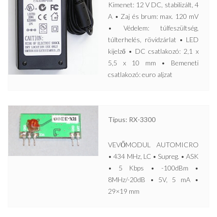
Kimenet: 12 V DC, stabilizált, 4
A • Zaj és brum: max. 120 mV
• Védelem: túlfeszültség,
túlterhelés, rövidzárlat • LED
kijelző • DC csatlakozó: 2,1 x
5,5 x 10 mm • Bemeneti
csatlakozó: euro aljzat
Típus: RX-3300
VEVŐMODUL AUTOMICRO
• 434 MHz, LC • Supreg. • ASK
• 5 Kbps • -100dBm •
8MHz/-20dB • 5V, 5 mA •
29×19 mm