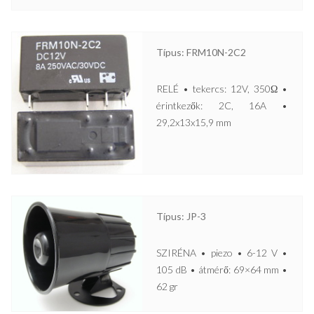
Típus: FRM10N-2C2
RELÉ • tekercs: 12V, 350Ω •
érintkezők: 2C, 16A •
29,2x13x15,9 mm
Típus: JP-3
SZIRÉNA • piezo • 6-12 V •
105 dB • átmérő: 69×64 mm •
62 gr