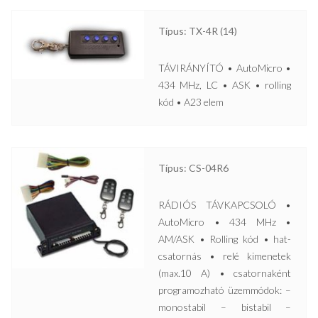
Típus: TX-4R (14)
TÁVIRÁNYÍTÓ • AutoMicro •
434 MHz, LC • ASK • rolling
kód • A23 elem
Típus: CS-04R6
RÁDIÓS TÁVKAPCSOLÓ •
AutoMicro • 434 MHz •
AM/ASK • Rolling kód • hat-
csatornás • relé kimenetek
(max.10 A) • csatornaként
programozható üzemmódok: –
monostabil – bistabil –