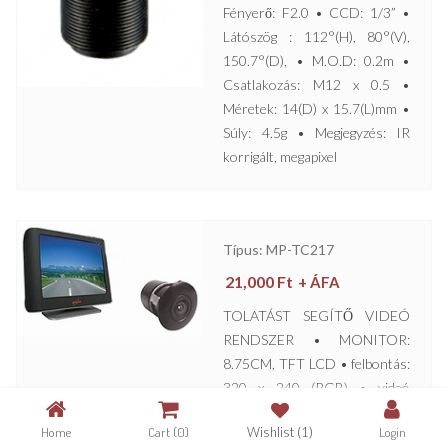
Fényerő: F2.0 • CCD: 1/3” •
Látószög : 112°(H), 80°(V),
150.7°(D), • M.O.D: 0.2m •
Csatlakozás: M12 x 0.5 •
Méretek: 14(D) x 15.7(L)mm •
Súly: 4.5g • Megjegyzés: IR
korrigált, megapixel
Típus: MP-TC217
21,000
Ft
+ ÁFA
TOLATÁST SEGÍTŐ VIDEÓ
RENDSZER • MONITOR:
8.75CM, TFT LCD • felbontás:
320 x 240 (RGB) • videó
bemenet: 1Vpp, 75Ω, RCA,
Home
Cart
(0)
Wishlist
(1)
Login
CVBS • videó raszter a tolatás