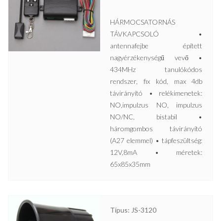
HÁRMOCSATORNÁS
TÁVKAPCSOLÓ •
antennafejbe épített
nagyérzékenységű vevő •
434MHz tanulókódos
rendszer, fix kód, max 4db
távirányító • relékimenetek:
NO,impulzus NO, impulzus
NO/NC, bistabil •
háromgombos távirányító
(A27 elemmel) • tápfeszültség:
12V,8mA • méretek:
65x85x35mm
Típus: JS-3120