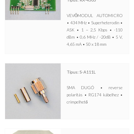
VEVŐMODUL AUTOMICRO
• 434 MHz • Superheterodin •
ASK • 1 ~ 2,5 Kbps • -110
dBm • 0,6 MHz / -20dB • 5 V,
4,65 mA • 50 x 18 mm
Típus: S-A111L
SMA DUGÓ • reverse
polarítás • RG174 kábelhez •
crimpelhető