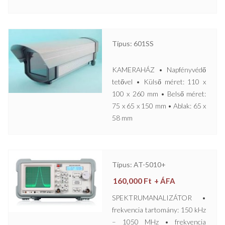
Típus: 601SS
KAMERAHÁZ • Napfényvédő
tetővel • Külső méret: 110 x
100 x 260 mm • Belső méret:
75 x 65 x 150 mm • Ablak: 65 x
58 mm
Típus: AT-5010+
160,000
Ft
+ ÁFA
SPEKTRUMANALIZÁTOR •
frekvencia tartomány: 150 kHz
– 1050 MHz • frekvencia