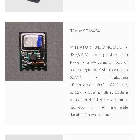
Típus: STM434
MINIATŰR ADÓMODUL •
433,92 MHz • nagy stabilitású
RF-jel • SAW „chip on board”
technológia • ASK moduláció
(OOK) • működési
hőmérséklet: -20° – 70°C • 3,
5, 12V • 0dBm, 4dBm, 10dBm
• kis méret: 11 x 7,6 x 3 mm •
kedvező ár • megfelelő
darabszám esetén más