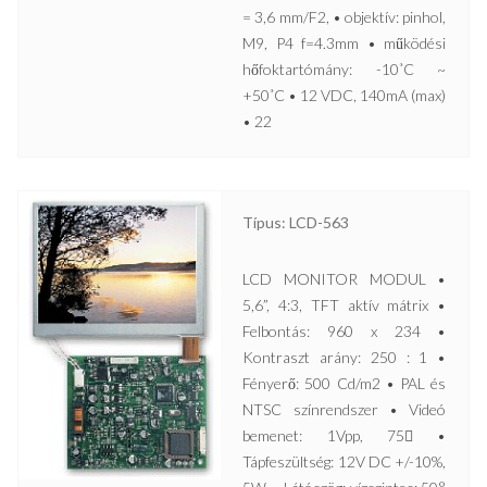
= 3,6 mm/F2, • objektív: pinhol,
M9, P4 f=4.3mm • működési
hőfoktartómány: -10˚C ~
+50˚C • 12 VDC, 140mA (max)
• 22
Típus: LCD-563
LCD MONITOR MODUL •
5,6”, 4:3, TFT aktív mátrix •
Felbontás: 960 x 234 •
Kontraszt arány: 250 : 1 •
Fényerő: 500 Cd/m2 • PAL és
NTSC színrendszer • Videó
bemenet: 1Vpp, 75 •
Tápfeszültség: 12V DC +/-10%,