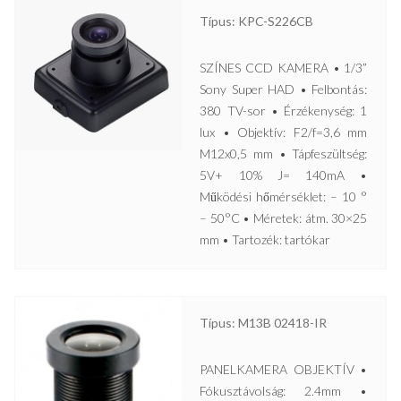
Típus: KPC-S226CB
SZÍNES CCD KAMERA • 1/3”
Sony Super HAD • Felbontás:
380 TV-sor • Érzékenység: 1
lux • Objektív: F2/f=3,6 mm
M12x0,5 mm • Tápfeszültség:
5V+ 10% J= 140mA •
Működési hőmérséklet: – 10 °
– 50°C • Méretek: átm. 30×25
mm • Tartozék: tartókar
Típus: M13B 02418-IR
PANELKAMERA OBJEKTÍV •
Fókusztávolság: 2.4mm •