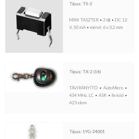
Típus: TS-2
MINI TASZTER • 2 tű • DC 12
V, 50 mA • méret: 6 x 3,2 mm
Típus: TX-2 (14)
TÁVIRÁNYÍTÓ • AutoMicro •
434 MHz, LC • ASK • fix kód •
A23 elem
Típus: 1YG-24001