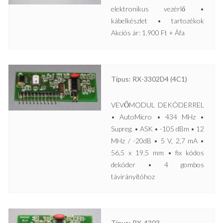
elektronikus vezérlő •
kábelkészlet • tartozékok
Akciós ár: 1.900 Ft + Áfa
Típus: RX-3302D4 (4C1)
VEVŐMODUL DEKÓDERREL
• AutoMicro • 434 MHz •
Supreg. • ASK • -105 dBm • 12
MHz / -20dB • 5 V, 2,7 mA •
56,5 x 19,5 mm • fix kódos
dekóder • 4 gombos
távirányítóhoz
Típus: RX-4303