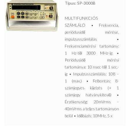
Típus: SP-3000B
MULTIFUNKCIÓS
SZÁMLÁLÓ • Frekvencia,
periódusidő mérése,
impulzusszámlálás •
Frekvenciamérési tartomány:
1 Hz-től 3000 MHz-ig •
Periódusidő mérési
tartománya: 10 nsec-től 1 sec.-
ig • Impulzusszámlálás: 108 –
1 (max.) • Felbontás: 8-
számjegyes kijelzés (+ 1
számjegy hatványkitevő) •
Érzékenység: 20mVrms –
40mVrms a teljes tartományon
belül • Időbázis: 10MHz, 5 x