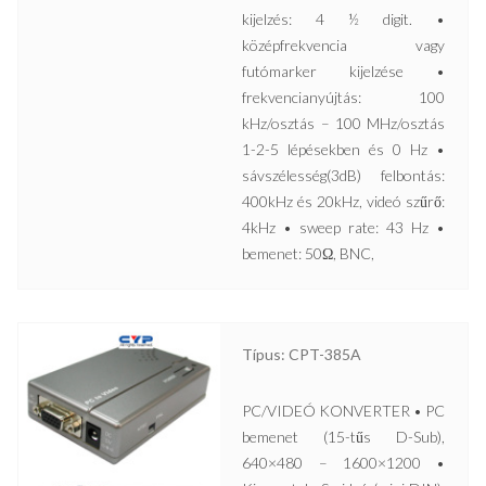
kijelzés: 4 ½ digit. •
középfrekvencia vagy
futómarker kijelzése •
frekvencianyújtás: 100
kHz/osztás – 100 MHz/osztás
1-2-5 lépésekben és 0 Hz •
sávszélesség(3dB) felbontás:
400kHz és 20kHz, videó szűrő:
4kHz • sweep rate: 43 Hz •
bemenet: 50Ω, BNC,
Típus: CPT-385A
PC/VIDEÓ KONVERTER • PC
bemenet (15-tűs D-Sub),
640×480 – 1600×1200 •