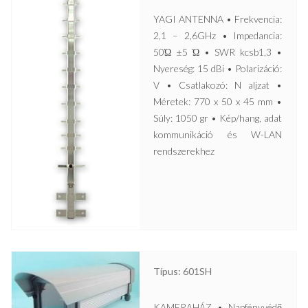
YAGI ANTENNA • Frekvencia:
2,1 – 2,6GHz • Impedancia:
50Ώ ±5 Ώ • SWR kcsb1,3 •
Nyereség: 15 dBi • Polarizáció:
V • Csatlakozó: N aljzat •
Méretek: 770 x 50 x 45 mm •
Súly: 1050 gr • Kép/hang, adat
kommunikáció és W-LAN
rendszerekhez
Típus: 601SH
KAMERAHÁZ • Napfényvédő