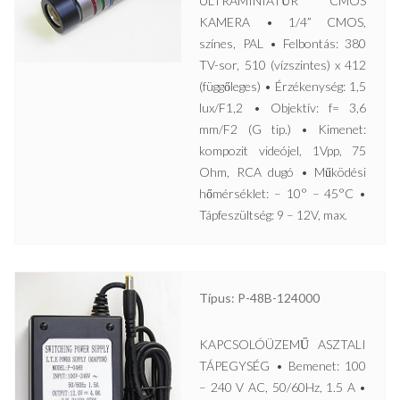
ULTRAMINIATŰR CMOS
KAMERA • 1/4” CMOS,
színes, PAL • Felbontás: 380
TV-sor, 510 (vízszintes) x 412
(függőleges) • Érzékenység: 1,5
lux/F1,2 • Objektív: f= 3,6
mm/F2 (G tip.) • Kimenet:
kompozit videójel, 1Vpp, 75
Ohm, RCA dugó • Működési
hőmérséklet: – 10° – 45°C •
Tápfeszültség: 9 – 12V, max.
Típus: P-48B-124000
KAPCSOLÓÜZEMŰ ASZTALI
TÁPEGYSÉG • Bemenet: 100
– 240 V AC, 50/60Hz, 1.5 A •