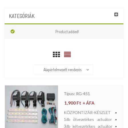
KATEGÓRIÁK
Product added!
Alapértelmezett rendezés
Típus: RG-451
1,900
Ft
+ ÁFA
KÖZPONTIZÁR-KÉSZLET •
1db ötvezetékes actuátor •
3db kétvezetékes actuátor •