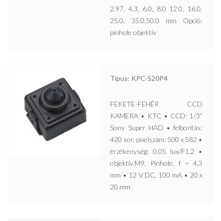
2.97, 4.3, 6.0, 8.0 12.0, 16.0,
25.0, 35.0,50.0 mm Opció:
pinhole objektív
Típus: KPC-S20P4
FEKETE-FEHÉR CCD
KAMERA • KTC • CCD: 1/3”
Sony Super HAD • felbontás:
420 sor, pixelszám: 500 x 582 •
érzékenység: 0,05 lux/F1,2 •
objektív:M9, Pinhole, f = 4,3
mm • 12 V DC, 100 mA • 20 x
20 mm