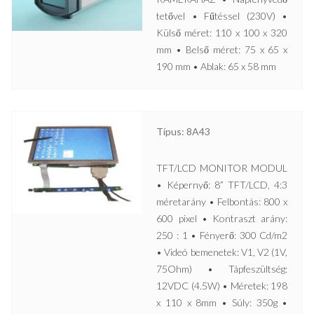
tetővel • Fűtéssel (230V) •
Külső méret: 110 x 100 x 320
mm • Belső méret: 75 x 65 x
190 mm • Ablak: 65 x 58 mm
Típus: 8A43
TFT/LCD MONITOR MODUL
• Képernyő: 8” TFT/LCD, 4:3
méretarány • Felbontás: 800 x
600 pixel • Kontraszt arány:
250 : 1 • Fényerő: 300 Cd/m2
• Videó bemenetek: V1, V2 (1V,
75Ohm) • Tápfeszültség:
12VDC (4.5W) • Méretek: 198
x 110 x 8mm • Súly: 350g •