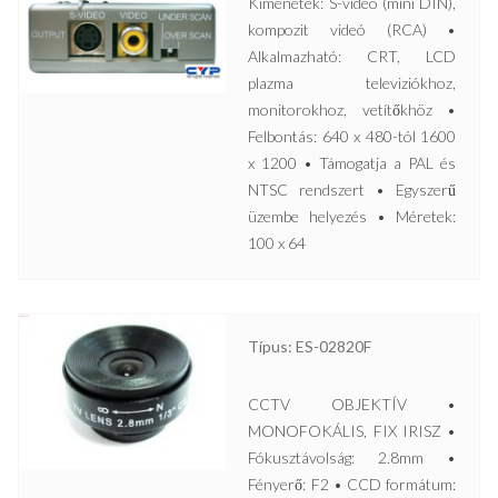
Kimenetek: S-videó (mini DIN),
kompozit videó (RCA) •
Alkalmazható: CRT, LCD
plazma televiziókhoz,
monitorokhoz, vetítőkhöz •
Felbontás: 640 x 480-tól 1600
x 1200 • Támogatja a PAL és
NTSC rendszert • Egyszerű
üzembe helyezés • Méretek:
100 x 64
Típus: ES-02820F
CCTV OBJEKTÍV •
MONOFOKÁLIS, FIX IRISZ •
Fókusztávolság: 2.8mm •
Fényerő: F2 • CCD formátum: