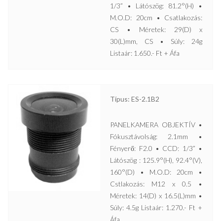
1/3” • Látószög: 81.2°(H) •
M.O.D: 20cm • Csatlakozás:
CS • Méretek: 29(D) x
30(L)mm, CS • Súly: 24g
Listaár: 1.650.- Ft + Áfa
Típus: ES-2.1B2
PANELKAMERA OBJEKTÍV •
Fókusztávolság: 2.1mm •
Fényerő: F2.0 • CCD: 1/3” •
Látószög : 125.9°(H), 92.4°(V),
160°(D) • M.O.D: 20cm •
Cstlakozás: M12 x 0.5 •
Méretek: 14(D) x 16.5(L)mm •
Súly: 4.5g Listaár: 1.270.- Ft +
Áfa