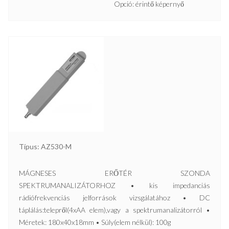
Opció: érintő képernyő
Típus: AZ530-M
MÁGNESES ERŐTÉR SZONDA
SPEKTRUMANALIZÁTORHOZ • kis impedanciás
rádiófrekvenciás jelforrások vizsgálatához • DC
táplálás:telepről(4xAA elem),vagy a spektrumanalizátorról •
Méretek: 180x40x18mm • Súly(elem nélkül): 100g