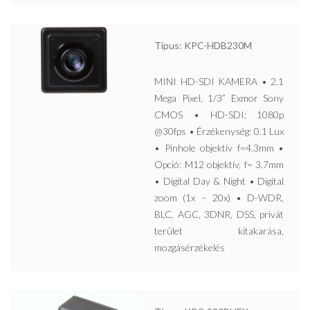
Típus: KPC-HDB230M
MINI HD-SDI KAMERA • 2.1
Mega Pixel, 1/3” Exmor Sony
CMOS • HD-SDI: 1080p
@30fps • Érzékenység: 0.1 Lux
• Pinhole objektív f=4.3mm •
Opció: M12 objektív, f= 3.7mm
• Digital Day & Night • Digital
zoom (1x – 20x) • D-WDR,
BLC, AGC, 3DNR, DSS, privát
terület kitakarása,
mozgásérzékelés