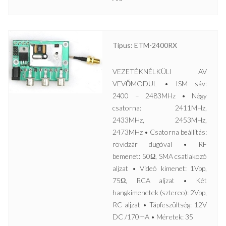
Típus: ETM-2400RX
VEZETÉKNÉLKÜLI AV
VEVŐMODUL • ISM sáv:
2400 – 2483MHz • Négy
csatorna: 2411MHz,
2433MHz, 2453MHz,
2473MHz • Csatorna beállítás:
rövidzár dugóval • RF
bemenet: 50Ω, SMA csatlakozó
aljzat • Videó kimenet: 1Vpp,
75Ω, RCA aljzat • Két
hangkimenetek (sztereo): 2Vpp,
RC aljzat • Tápfeszültség: 12V
DC /170mA • Méretek: 35