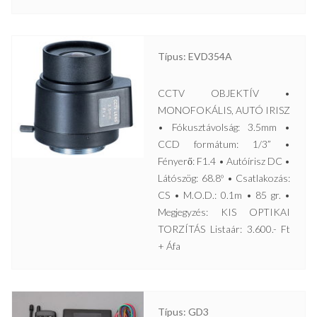
Típus: EVD354A
CCTV OBJEKTÍV •
MONOFOKÁLIS, AUTÓ IRISZ
• Fókusztávolság: 3.5mm •
CCD formátum: 1/3” •
Fényerő: F1.4 • Autóírisz DC •
Látószög: 68.8º • Csatlakozás:
CS • M.O.D.: 0.1m • 85 gr. •
Megjegyzés: KIS OPTIKAI
TORZÍTÁS Listaár: 3.600.- Ft
+ Áfa
Típus: GD3