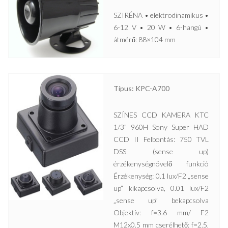
SZIRÉNA • elektrodinamikus •
6-12 V • 20 W • 6-hangú •
átmérő: 88×104 mm
Típus: KPC-A700
SZÍNES CCD KAMERA KTC
1/3” 960H Sony Super HAD
CCD II Felbontás: 750 TVL
DSS (sense up)
érzékenységnövelő funkció
Érzékenység: 0.1 lux/F2 „sense
up” kikapcsolva, 0.01 lux/F2
„sense up” bekapcsolva
Objektív: f=3.6 mm/ F2
M12x0.5 mm cserélhető: f=2.5,