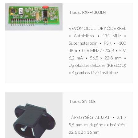
Típus: RXF-4303D4
VEVŐMODUL DEKÓDERREL
• AutoMicro • 434 MHz •
Superheterodin • FSK • -100
dBm • 0.,6 MHz / -20dB • 5 V,
6,2 mA • 56,5 x 22,8 mm •
Ugrókódos dekóder (KEELOQ)
• 4 gombos távirányítóhoz
Típus: SN 10E
TÁPEGYSÉG ALJZAT • 2,1 x
5,5 mm-es dugóhoz • beépítés:
ø2,6 x 2 x 16 mm