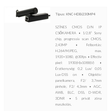
Típus: KNC-HDBi230MP4
SZÍNES CMOS D/N IP
CSŐKAMERA • 1/2,8” Sony
chip, progressiv scan CMOS,
2,43MP • Felbontás:
H.264/MJPEG, max.
1920×1080, @30fps • Effectív
pixel: 1930(H)x1088(V) •
Érzékenység: 0,2 Lux/ 0,05
Lux-DSS on • Objektív:
panelkamera, F2/ 3,7mm
pinhole, F2/ 4,3mm • AGC,
AWB, BLC, DSS, D-WDR,
3DNR • 5 privát zóna
maszkolás,