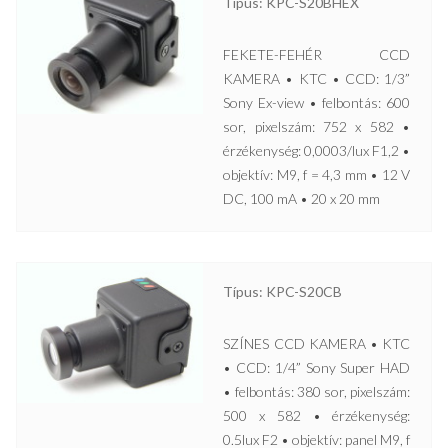
Típus: KPC-S20BHEX
FEKETE-FEHÉR CCD
KAMERA • KTC • CCD: 1/3”
Sony Ex-view • felbontás: 600
sor, pixelszám: 752 x 582 •
érzékenység: 0,0003/lux F1,2 •
objektív: M9, f = 4,3 mm • 12 V
DC, 100 mA • 20 x 20 mm
Típus: KPC-S20CB
SZÍNES CCD KAMERA • KTC
• CCD: 1/4” Sony Super HAD
• felbontás: 380 sor, pixelszám:
500 x 582 • érzékenység:
0.5lux F2 • objektív: panel M9, f