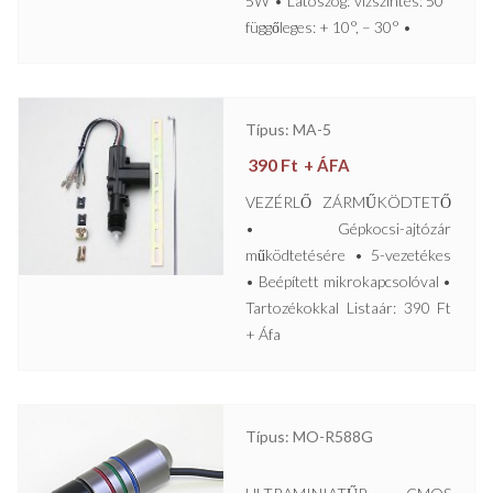
5W • Látószög: vízszintes: 50°
függőleges: + 10°, – 30° •
Típus: MA-5
390
Ft
+ ÁFA
VEZÉRLŐ ZÁRMŰKÖDTETŐ
• Gépkocsi-ajtózár
működtetésére • 5-vezetékes
• Beépített mikrokapcsolóval •
Tartozékokkal Listaár: 390 Ft
+ Áfa
Típus: MO-R588G