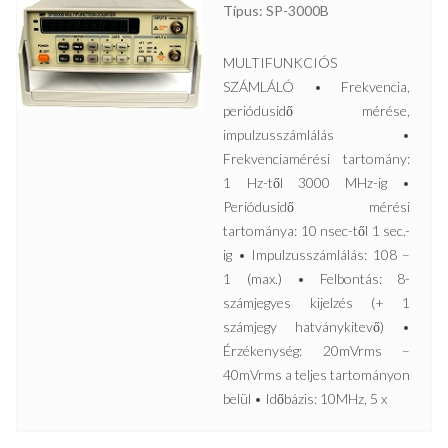
Típus: SP-3000B
MULTIFUNKCIÓS
SZÁMLÁLÓ • Frekvencia,
periódusidő mérése,
impulzusszámlálás •
Frekvenciamérési tartomány:
1 Hz-től 3000 MHz-ig •
Periódusidő mérési
tartománya: 10 nsec-től 1 sec.-
ig • Impulzusszámlálás: 108 –
1 (max.) • Felbontás: 8-
számjegyes kijelzés (+ 1
számjegy hatványkitevő) •
Érzékenység: 20mVrms –
40mVrms a teljes tartományon
belül • Időbázis: 10MHz, 5 x