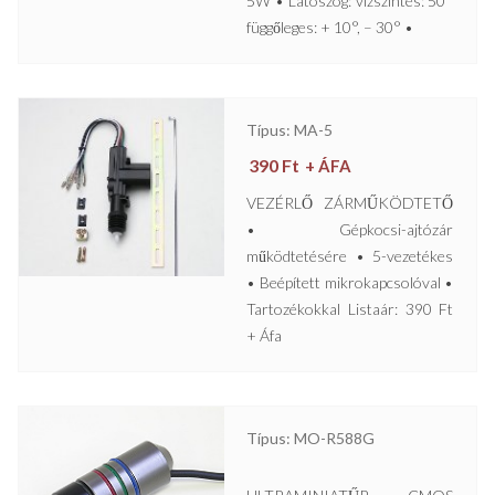
5W • Látószög: vízszintes: 50°
függőleges: + 10°, – 30° •
Típus: MA-5
390
Ft
+ ÁFA
VEZÉRLŐ ZÁRMŰKÖDTETŐ
• Gépkocsi-ajtózár
működtetésére • 5-vezetékes
• Beépített mikrokapcsolóval •
Tartozékokkal Listaár: 390 Ft
+ Áfa
Típus: MO-R588G