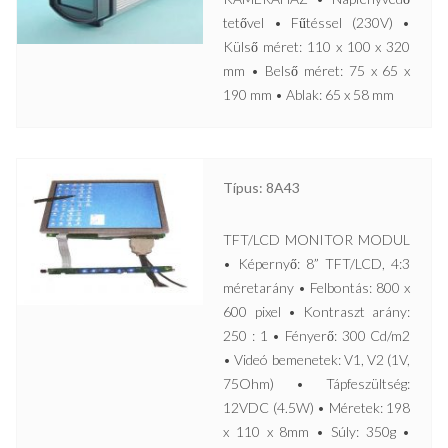
tetővel • Fűtéssel (230V) •
Külső méret: 110 x 100 x 320
mm • Belső méret: 75 x 65 x
190 mm • Ablak: 65 x 58 mm
Típus: 8A43
TFT/LCD MONITOR MODUL
• Képernyő: 8” TFT/LCD, 4:3
méretarány • Felbontás: 800 x
600 pixel • Kontraszt arány:
250 : 1 • Fényerő: 300 Cd/m2
• Videó bemenetek: V1, V2 (1V,
75Ohm) • Tápfeszültség:
12VDC (4.5W) • Méretek: 198
x 110 x 8mm • Súly: 350g •