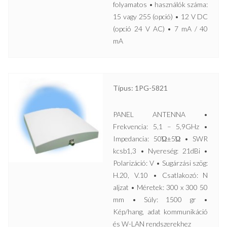
folyamatos • használók száma:
15 vagy 255 (opció) • 12 V DC
(opció 24 V AC) • 7 mA / 40
mA
Típus: 1PG-5821
PANEL ANTENNA •
Frekvencia: 5,1 – 5,9GHz •
Impedancia: 50Ώ±5Ώ • SWR
kcsb1,3 • Nyereség: 21dBi •
Polarizáció: V • Sugárzási szög:
H.20, V.10 • Csatlakozó: N
aljzat • Méretek: 300 x 300 50
mm • Súly: 1500 gr •
Kép/hang, adat kommunikáció
és W-LAN rendszerekhez