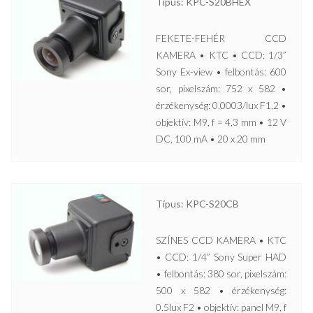
Típus: KPC-S20BHEX
FEKETE-FEHÉR CCD
KAMERA • KTC • CCD: 1/3”
Sony Ex-view • felbontás: 600
sor, pixelszám: 752 x 582 •
érzékenység: 0,0003/lux F1,2 •
objektív: M9, f = 4,3 mm • 12 V
DC, 100 mA • 20 x 20 mm
Típus: KPC-S20CB
SZÍNES CCD KAMERA • KTC
• CCD: 1/4” Sony Super HAD
• felbontás: 380 sor, pixelszám:
500 x 582 • érzékenység:
0.5lux F2 • objektív: panel M9, f