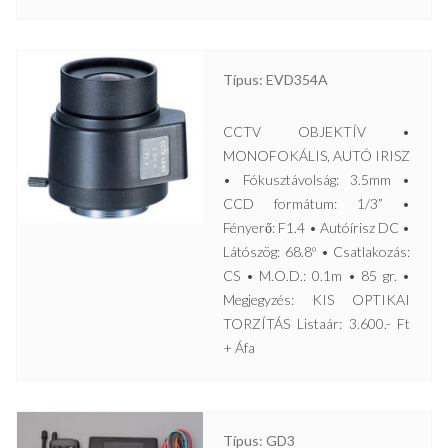
Típus: EVD354A
CCTV OBJEKTÍV •
MONOFOKÁLIS, AUTÓ IRISZ
• Fókusztávolság: 3.5mm •
CCD formátum: 1/3” •
Fényerő: F1.4 • Autóírisz DC •
Látószög: 68.8º • Csatlakozás:
CS • M.O.D.: 0.1m • 85 gr. •
Megjegyzés: KIS OPTIKAI
TORZÍTÁS Listaár: 3.600.- Ft
+ Áfa
Típus: GD3