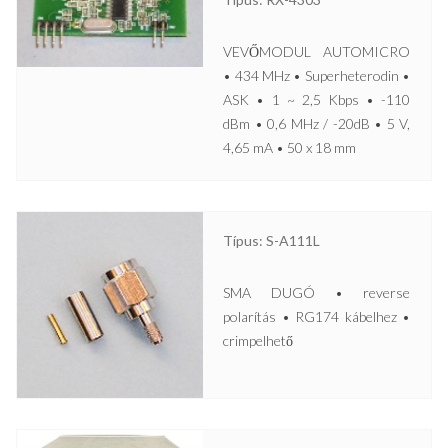
VEVŐMODUL AUTOMICRO
• 434 MHz • Superheterodin •
ASK • 1 ~ 2,5 Kbps • -110
dBm • 0,6 MHz / -20dB • 5 V,
4,65 mA • 50 x 18 mm
Típus: S-A111L
SMA DUGÓ • reverse
polarítás • RG174 kábelhez •
crimpelhető