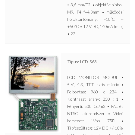
= 3,6 mm/F2, • objektív: pinhol,
M9, P4 f=4.3mm • működési
hőfoktartómány: -10˚C ~
+50˚C • 12 VDC, 140mA (max)
• 22
Típus: LCD-563
LCD MONITOR MODUL •
5,6”, 4:3, TFT aktív mátrix •
Felbontás: 960 x 234 •
Kontraszt arány: 250 : 1 •
Fényerő: 500 Cd/m2 • PAL és
NTSC színrendszer • Videó
bemenet: 1Vpp, 75 •
Tápfeszültség: 12V DC +/-10%,