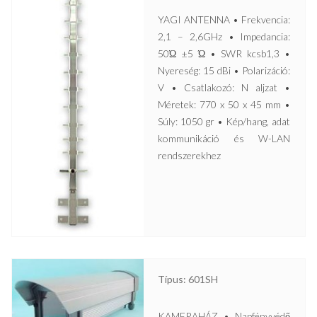
YAGI ANTENNA • Frekvencia:
2,1 – 2,6GHz • Impedancia:
50Ώ ±5 Ώ • SWR kcsb1,3 •
Nyereség: 15 dBi • Polarizáció:
V • Csatlakozó: N aljzat •
Méretek: 770 x 50 x 45 mm •
Súly: 1050 gr • Kép/hang, adat
kommunikáció és W-LAN
rendszerekhez
Típus: 601SH
KAMERAHÁZ • Napfényvédő