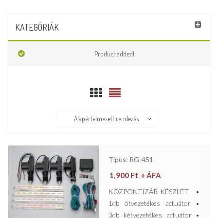
KATEGÓRIÁK
Product added!
Alapértelmezett rendezés
Típus: RG-451
1,900
Ft
+ ÁFA
KÖZPONTIZÁR-KÉSZLET •
1db ötvezetékes actuátor •
3db kétvezetékes actuátor •