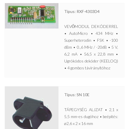
Típus: RXF-4303D4
VEVŐMODUL DEKÓDERREL
• AutoMicro • 434 MHz •
Superheterodin • FSK • -100
dBm • 0.,6 MHz / -20dB • 5 V,
6,2 mA • 56,5 x 22,8 mm •
Ugrókódos dekóder (KEELOQ)
• 4 gombos távirányítóhoz
Típus: SN 10E
TÁPEGYSÉG ALJZAT • 2,1 x
5,5 mm-es dugóhoz • beépítés:
ø2,6 x 2 x 16 mm