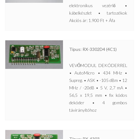
elektronikus vezérlő •
kábelkészlet • tartozékok
Akciós ár: 1.900 Ft + Áfa
Típus: RX-3302D4 (4C1)
VEVŐMODUL DEKÓDERREL
• AutoMicro • 434 MHz •
Supreg. • ASK • -105 dBm • 12
MHz / -20dB • 5 V, 2,7 mA •
56,5 x 19,5 mm • fix kódos
dekóder • 4 gombos
távirányítóhoz
Típus: RX-4303