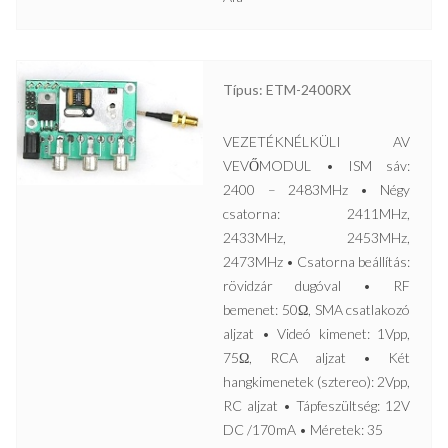
Típus: ETM-2400RX
VEZETÉKNÉLKÜLI AV
VEVŐMODUL • ISM sáv:
2400 – 2483MHz • Négy
csatorna: 2411MHz,
2433MHz, 2453MHz,
2473MHz • Csatorna beállítás:
rövidzár dugóval • RF
bemenet: 50Ω, SMA csatlakozó
aljzat • Videó kimenet: 1Vpp,
75Ω, RCA aljzat • Két
hangkimenetek (sztereo): 2Vpp,
RC aljzat • Tápfeszültség: 12V
DC /170mA • Méretek: 35