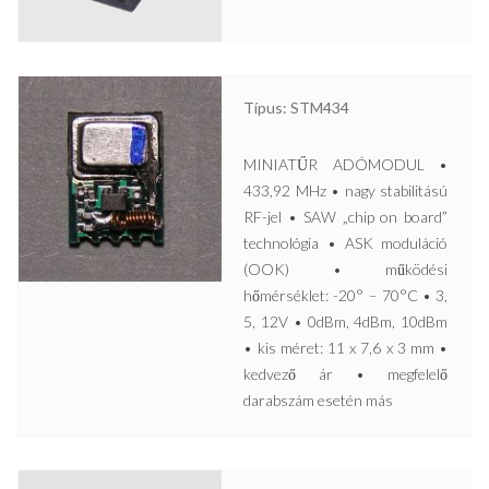
Típus: STM434
MINIATŰR ADÓMODUL •
433,92 MHz • nagy stabilitású
RF-jel • SAW „chip on board”
technológia • ASK moduláció
(OOK) • működési
hőmérséklet: -20° – 70°C • 3,
5, 12V • 0dBm, 4dBm, 10dBm
• kis méret: 11 x 7,6 x 3 mm •
kedvező ár • megfelelő
darabszám esetén más