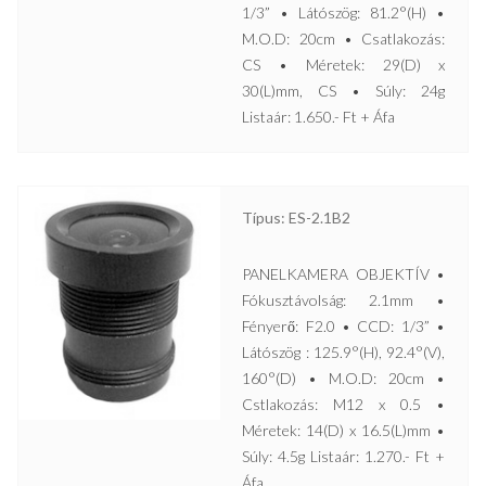
1/3” • Látószög: 81.2°(H) •
M.O.D: 20cm • Csatlakozás:
CS • Méretek: 29(D) x
30(L)mm, CS • Súly: 24g
Listaár: 1.650.- Ft + Áfa
Típus: ES-2.1B2
PANELKAMERA OBJEKTÍV •
Fókusztávolság: 2.1mm •
Fényerő: F2.0 • CCD: 1/3” •
Látószög : 125.9°(H), 92.4°(V),
160°(D) • M.O.D: 20cm •
Cstlakozás: M12 x 0.5 •
Méretek: 14(D) x 16.5(L)mm •
Súly: 4.5g Listaár: 1.270.- Ft +
Áfa