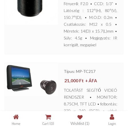
Fényerő: F2.0 • CCD: 1/3” •
Látószög : 112°(H), 80°(V),
150.7°(D), • M.O.D: 0.2m •
Csatlakozás: M12 x 0.5 •
Méretek: 14(D) x 15.7(L)mm •
Súly: 4.5g • Megjegyzés: IR
korrigált, megapixel
Típus: MP-TC217
21,000
Ft
+ ÁFA
TOLATÁST SEGÍTŐ VIDEÓ
RENDSZER • MONITOR:
8.75CM, TFT LCD • felbontás:
320 x 240 (RGB) • videó
bemenet: 1Vpp, 75Ω, RCA,
Home
Cart
(0)
Wishlist
(1)
Login
CVBS • videó raszter a tolatás