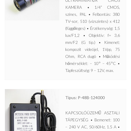
ULTRAMINIATŰR CMOS
KAMERA • 1/4” CMOS,
színes, PAL • Felbontás: 380
TV-sor, 510 (vízszintes) x 412
(függőleges) • Érzékenység: 1,5
lux/F1,2 • Objektív: f= 3,6
mm/F2 (G tip.) • Kimenet:
kompozit videójel, 1Vpp, 75
Ohm, RCA dugó • Működési
hőmérséklet: – 10° – 45°C •
Tápfeszültség: 9 – 12V, max.
Típus: P-48B-124000
KAPCSOLÓÜZEMŰ ASZTALI
TÁPEGYSÉG • Bemenet: 100
– 240 V AC, 50/60Hz, 1.5 A •