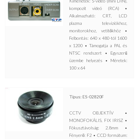
Kimenetek: S-videó (mini DIN),
kompozit videó (RCA) •
Alkalmazható: CRT, LCD
plazma televiziókhoz,
monitorokhoz, vetítőkhöz •
Felbontás: 640 x 480-tól 1600
x 1200 • Támogatja a PAL és
NTSC rendszert • Egyszerű
üzembe helyezés • Méretek:
100 x 64
Típus: ES-02820F
CCTV OBJEKTÍV •
MONOFOKÁLIS, FIX IRISZ •
Fókusztávolság: 2.8mm •
Fényerő: F2 • CCD formátum: