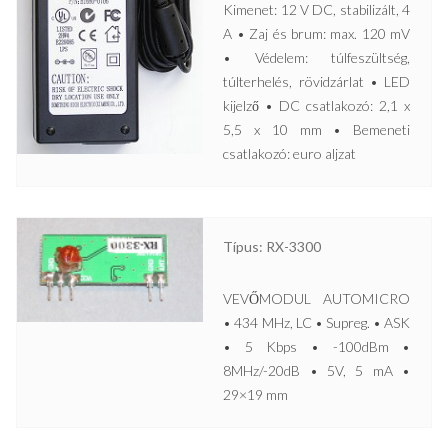
Kimenet: 12 V DC, stabilizált, 4
A • Zaj és brum: max. 120 mV
• Védelem: túlfeszültség,
túlterhelés, rövidzárlat • LED
kijelző • DC csatlakozó: 2,1 x
5,5 x 10 mm • Bemeneti
csatlakozó: euro aljzat
Típus: RX-3300
VEVŐMODUL AUTOMICRO
• 434 MHz, LC • Supreg. • ASK
• 5 Kbps • -100dBm •
8MHz/-20dB • 5V, 5 mA •
29×19 mm