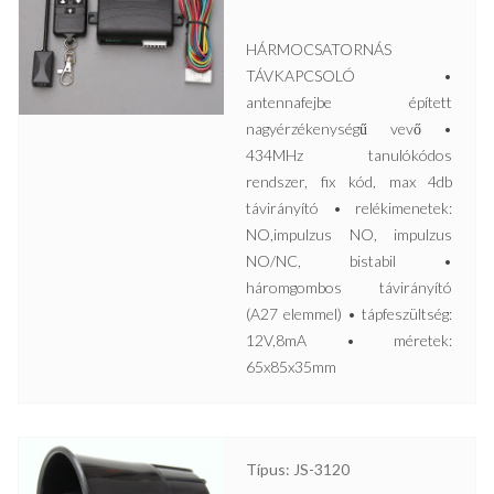
HÁRMOCSATORNÁS
TÁVKAPCSOLÓ •
antennafejbe épített
nagyérzékenységű vevő •
434MHz tanulókódos
rendszer, fix kód, max 4db
távirányító • relékimenetek:
NO,impulzus NO, impulzus
NO/NC, bistabil •
háromgombos távirányító
(A27 elemmel) • tápfeszültség:
12V,8mA • méretek:
65x85x35mm
Típus: JS-3120