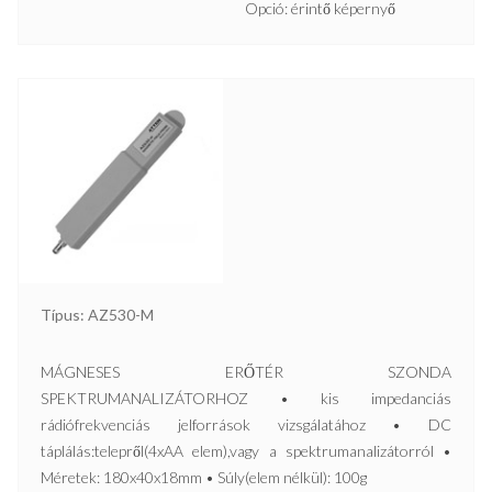
Opció: érintő képernyő
Típus: AZ530-M
MÁGNESES ERŐTÉR SZONDA
SPEKTRUMANALIZÁTORHOZ • kis impedanciás
rádiófrekvenciás jelforrások vizsgálatához • DC
táplálás:telepről(4xAA elem),vagy a spektrumanalizátorról •
Méretek: 180x40x18mm • Súly(elem nélkül): 100g