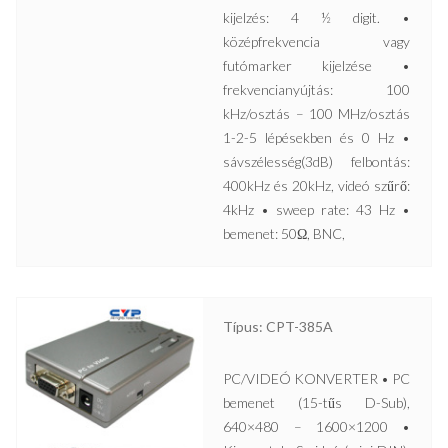
kijelzés: 4 ½ digit. •
középfrekvencia vagy
futómarker kijelzése •
frekvencianyújtás: 100
kHz/osztás – 100 MHz/osztás
1-2-5 lépésekben és 0 Hz •
sávszélesség(3dB) felbontás:
400kHz és 20kHz, videó szűrő:
4kHz • sweep rate: 43 Hz •
bemenet: 50Ω, BNC,
Típus: CPT-385A
PC/VIDEÓ KONVERTER • PC
bemenet (15-tűs D-Sub),
640×480 – 1600×1200 •