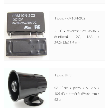
Típus: FRM10N-2C2
RELÉ • tekercs: 12V, 350Ω •
érintkezők: 2C, 16A •
29,2x13x15,9 mm
Típus: JP-3
SZIRÉNA • piezo • 6-12 V •
105 dB • átmérő: 69×64 mm •
62 gr