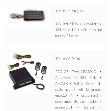
Típus: TX-4R (14)
TÁVIRÁNYÍTÓ • AutoMicro •
434 MHz, LC • ASK • rolling
kód • A23 elem
Típus: CS-04R6
RÁDIÓS TÁVKAPCSOLÓ •
AutoMicro • 434 MHz •
AM/ASK • Rolling kód • hat-
csatornás • relé kimenetek
(max.10 A) • csatornaként
programozható üzemmódok: –
monostabil – bistabil –