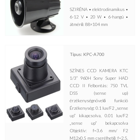
SZIRÉNA • elektrodinamikus •
6-12 V • 20 W • 6-hangú •
átmérő: 88×104 mm
Típus: KPC-A700
SZÍNES CCD KAMERA KTC
1/3” 960H Sony Super HAD
CCD II Felbontás: 750 TVL
DSS (sense up)
érzékenységnövelő funkció
Érzékenység: 0.1 lux/F2 „sense
up” kikapcsolva, 0.01 lux/F2
„sense up” bekapcsolva
Objektív: f=3.6 mm/ F2
M12x0.5 mm cserélhető: f=2.5,