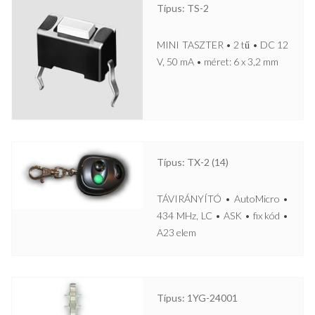
Típus: TS-2
MINI TASZTER • 2 tű • DC 12
V, 50 mA • méret: 6 x 3,2 mm
Típus: TX-2 (14)
TÁVIRÁNYÍTÓ • AutoMicro •
434 MHz, LC • ASK • fix kód •
A23 elem
Típus: 1YG-24001