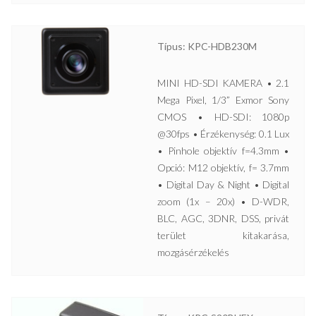
Típus: KPC-HDB230M
MINI HD-SDI KAMERA • 2.1
Mega Pixel, 1/3” Exmor Sony
CMOS • HD-SDI: 1080p
@30fps • Érzékenység: 0.1 Lux
• Pinhole objektív f=4.3mm •
Opció: M12 objektív, f= 3.7mm
• Digital Day & Night • Digital
zoom (1x – 20x) • D-WDR,
BLC, AGC, 3DNR, DSS, privát
terület kitakarása,
mozgásérzékelés