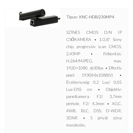
Típus: KNC-HDBi230MP4
SZÍNES CMOS D/N IP
CSŐKAMERA • 1/2,8” Sony
chip, progressiv scan CMOS,
2,43MP • Felbontás:
H.264/MJPEG, max.
1920×1080, @30fps • Effectív
pixel: 1930(H)x1088(V) •
Érzékenység: 0,2 Lux/ 0,05
Lux-DSS on • Objektív:
panelkamera, F2/ 3,7mm
pinhole, F2/ 4,3mm • AGC,
AWB, BLC, DSS, D-WDR,
3DNR • 5 privát zóna
maszkolás,