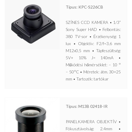
Típus: KPC-S226CB
SZÍNES CCD KAMERA • 1/3”
Sony Super HAD • Felbontás:
380 TV-sor • Érzékenység: 1
lux • Objektív: F2/f=3,6 mm
M12x0,5 mm • Tápfeszültség:
5V+ 10% J= 140mA •
Működési hőmérséklet: – 10 °
– 50°C • Méretek: átm. 30×25
mm • Tartozék: tartókar
Típus: M13B 02418-IR
PANELKAMERA OBJEKTÍV •
Fókusztávolság: 2.4mm •