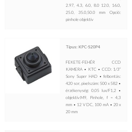
2.97, 4.3, 6.0, 8.0 12.0, 16.0,
25.0, 35.0,50.0 mm Opció:
pinhole objektív
Típus: KPC-S20P4
FEKETE-FEHÉR CCD
KAMERA • KTC • CCD: 1/3”
Sony Super HAD • felbontás:
420 sor, pixelszám: 500 x 582 •
érzékenység: 0,05 lux/F1,2 •
objektív:M9, Pinhole, f = 4,3
mm • 12 V DC, 100 mA • 20 x
20 mm