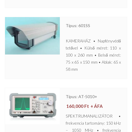
Típus: 601SS
KAMERAHÁZ • Napfényvédő
tetővel • Külső méret: 110 x
100 x 260 mm • Belső méret:
75 x 65 x 150 mm • Ablak: 65 x
58 mm
Típus: AT-5010+
160,000
Ft
+ ÁFA
SPEKTRUMANALIZÁTOR •
frekvencia tartomány: 150 kHz
– 1050 MHz • frekvencia