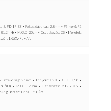
FIX IRISZ • Fókusztávolság: 2.8mm • Fényerő: F2
 81.2°(H) • M.O.D: 20cm • Csatlakozás: CS • Méretek:
taár: 1.650.- Ft + Áfa
ztávolság: 2.1mm • Fényerő: F2.0 • CCD: 1/3” •
, 160°(D) • M.O.D: 20cm • Cstlakozás: M12 x 0.5 •
4.5g Listaár: 1.270.- Ft + Áfa