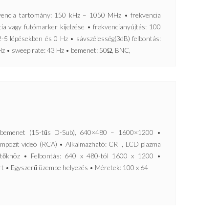
cia tartomány: 150 kHz – 1050 MHz • frekvencia
ncia vagy futómarker kijelzése • frekvencianyújtás: 100
5 lépésekben és 0 Hz • sávszélesség(3dB) felbontás:
Hz • sweep rate: 43 Hz • bemenet: 50Ω, BNC,
menet (15-tűs D-Sub), 640×480 – 1600×1200 •
ompozit videó (RCA) • Alkalmazható: CRT, LCD plazma
etítőkhöz • Felbontás: 640 x 480-tól 1600 x 1200 •
t • Egyszerű üzembe helyezés • Méretek: 100 x 64