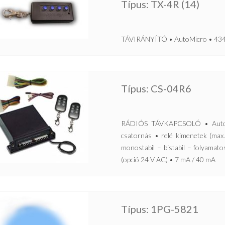
Típus: TX-4R (14)
TÁVIRÁNYÍTÓ • AutoMicro • 434 M
Típus: CS-04R6
RÁDIÓS TÁVKAPCSOLÓ • AutoMi
csatornás • relé kimenetek (ma
monostabil – bistabil – folyamat
(opció 24 V AC) • 7 mA / 40 mA
Típus: 1PG-5821