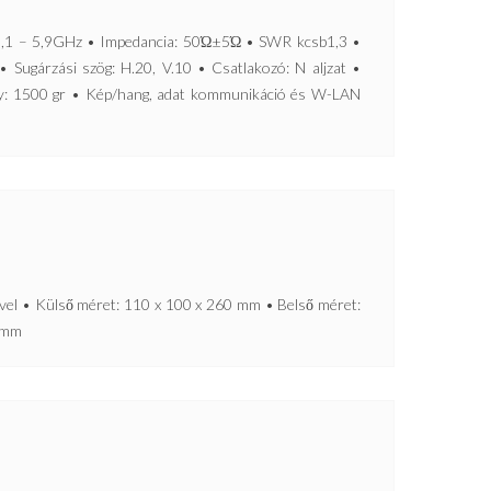
,1 – 5,9GHz • Impedancia: 50Ώ±5Ώ • SWR kcsb1,3 •
• Sugárzási szög: H.20, V.10 • Csatlakozó: N aljzat •
y: 1500 gr • Kép/hang, adat kommunikáció és W-LAN
l • Külső méret: 110 x 100 x 260 mm • Belső méret:
8 mm