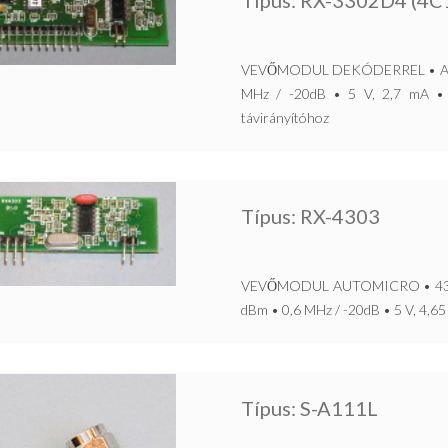
Típus: RX-3302D4 (4C
VEVŐMODUL DEKÓDERREL • AutoM
MHz / -20dB • 5 V, 2,7 mA • 
távirányítóhoz
Típus: RX-4303
VEVŐMODUL AUTOMICRO • 434 MH
dBm • 0,6 MHz / -20dB • 5 V, 4,6
Típus: S-A111L