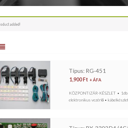
roduct added!
Típus: RG-451
1,900
Ft
+ ÁFA
KÖZPONTIZÁR-KÉSZLET • 1db ötv
elektronikus vezérlő • kábelkészle