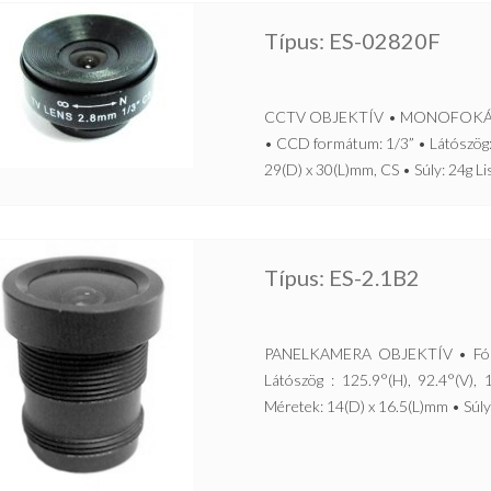
Típus: ES-02820F
CCTV OBJEKTÍV • MONOFOKÁLIS, 
• CCD formátum: 1/3” • Látószög:
29(D) x 30(L)mm, CS • Súly: 24g Lis
Típus: ES-2.1B2
PANELKAMERA OBJEKTÍV • Fókus
Látószög : 125.9°(H), 92.4°(V)
Méretek: 14(D) x 16.5(L)mm • Súly: 