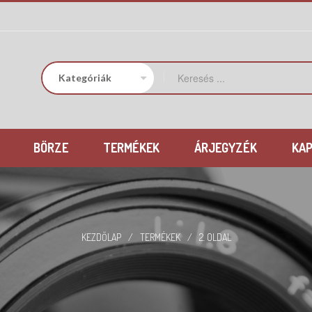
BÖRZE
TERMÉKEK
ÁRJEGYZÉK
KA
KEZDŐLAP
/
TERMÉKEK
/
2. OLDAL