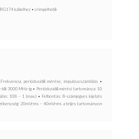
RG174 kábelhez • crimpelhető
vencia, periódusidő mérése, impulzusszámlálás •
-től 3000 MHz-ig • Periódusidő mérési tartománya: 10
álás: 108 – 1 (max.) • Felbontás: 8-számjegyes kijelzés
Érzékenység: 20mVrms – 40mVrms a teljes tartományon