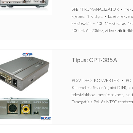
SPEKTRUMANALIZÁTOR • frekven
kijelzés: 4 ½ digit. • középfrekve
kHz/osztás – 100 MHz/osztás 1-2-
400kHz és 20kHz, videó szűrő: 4k
Típus: CPT-385A
PC/VIDEÓ KONVERTER • PC be
Kimenetek: S-videó (mini DIN), k
televiziókhoz, monitorokhoz, v
Támogatja a PAL és NTSC rendszer