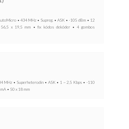
1)
icro • 434 MHz • Supreg. • ASK • -105 dBm • 12
56,5 x 19,5 mm • fix kódos dekóder • 4 gombos
z • Superheterodin • ASK • 1 ~ 2,5 Kbps • -110
5 mA • 50 x 18 mm