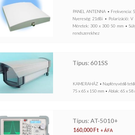
PANEL ANTENNA • Frekvencia: 5
Nyereség: 21dBi • Polarizáció: V 
Méretek: 300 x 300 50 mm • Súl
rendszerekhez
Típus: 601SS
KAMERAHÁZ • Napfényvédő tetőve
75 x 65 x 150 mm • Ablak: 65 x 5
Típus: AT-5010+
160,000
Ft
+ ÁFA