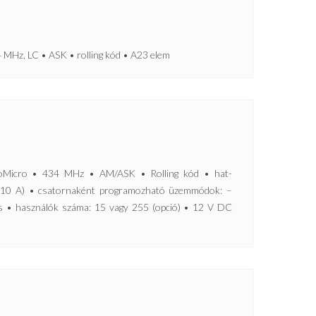
Hz, LC • ASK • rolling kód • A23 elem
cro • 434 MHz • AM/ASK • Rolling kód • hat-
x.10 A) • csatornaként programozható üzemmódok: –
os • használók száma: 15 vagy 255 (opció) • 12 V DC