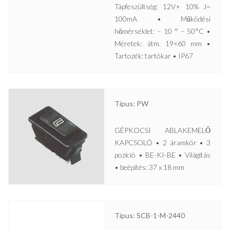
Tápfeszültség: 12V+ 10% J=
100mA • Működési
hőmérséklet: – 10 ° – 50°C •
Méretek: átm. 19×60 mm •
Tartozék: tartókar • IP67
Típus: PW
GÉPKOCSI ABLAKEMELŐ
KAPCSOLÓ • 2 áramkör • 3
pozíció • BE-KI-BE • Világítás
• beépítés: 37 x 18 mm
Típus: SCB-1-M-2440