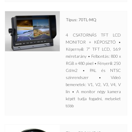
Típus: 70TL-MQ
4 CSATORNÁS TFT LCD
MONITOR + KÉPOSZTÓ •
Képernyő: 7” TFT LCD, 16:9
méretarány • Felbontás: 800 x
RGB x 480 pixel • Fényerő: 250
Cd/m2 • PAL és NTSC
színrendszer • Videó
bemenetek: V1, V2, V3, V4, V
lin • A monitor négy kamera
képét tudja fogadni, melyeket
több