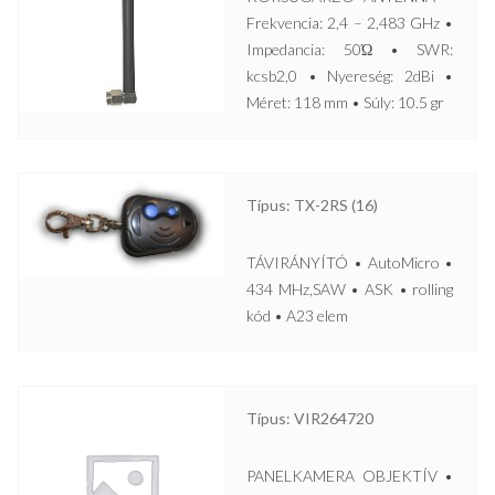
Frekvencia: 2,4 – 2,483 GHz •
Impedancia: 50Ώ • SWR:
kcsb2,0 • Nyereség: 2dBi •
Méret: 118 mm • Súly: 10.5 gr
Típus: TX-2RS (16)
TÁVIRÁNYÍTÓ • AutoMicro •
434 MHz,SAW • ASK • rolling
kód • A23 elem
Típus: VIR264720
PANELKAMERA OBJEKTÍV •