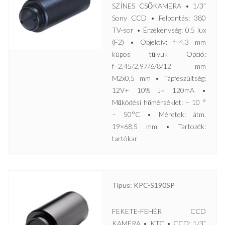
SZÍNES CSŐKAMERA • 1/3”
Sony CCD • Felbontás: 380
TV-sor • Érzékenység: 0.5 lux
(F2) • Objektív: f=4,3 mm
kúpos tűlyuk Opció:
f=2,45/2,97/6/8/12 mm
M2x0,5 mm • Tápfeszültség:
12V+ 10% J= 120mA •
Működési hőmérséklet: – 10 °
– 50°C • Méretek: átm.
19×68,5 mm • Tartozék:
tartókar
Típus: KPC-S190SP
FEKETE-FEHÉR CCD
KAMERA • KTC • CCD: 1/3”