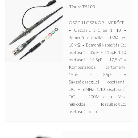
Típus: T5100
OSZCILLOSZKÓP MÉRŐFEJ
• Osztás:1 : 1 és 1: 10 •
Bemenő ellenállás: 1MΩ és
10MΩ • Bemenő kapacitás:1:1
osztásnál: 85pF – 115pF 1:10
osztásnál: 14,5pF – 17,5pF •
Kompenzációs tartomány:
15pF – 35pF •
Sávszélesség:1:1 osztásnál:
DC – 6MHz 1:10 osztásnál:
DC – 100MHz • Max.
működési feszültség:1:1
osztásnál: kcsb