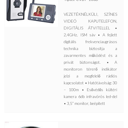
VEZETÉKNÉLKÜLI, SZÍNES
VIDEÓ KAPUTELEFON,
DIGITÁLIS ÁTVITELLEL •
2,4GHz, ISM sáv • A fejlett
digitális frekvenciaugrásos
technika biztosítja a
zavarmentes működést és a
privát biztonságot. • A
monitoron térerő indikátor
jelzi a megfelelő rádiós
kapcsolatot • Hatótávolság: 30
– 100m • Esővédős kültéri
kamera 6db infravörös led-del
• 3,5” monitor, beépített