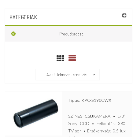
KATEGÓRIÁK
Product added!
Alapértelmezett rendezés
Típus: KPC-S190CWX
SZÍNES CSŐKAMERA • 1/3”
Sony CCD • Felbontás: 380
TV-sor • Érzékenység: 0.5 lux