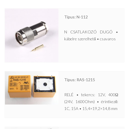
Típus: N-112
N CSATLAKOZÓ DUGÓ •
kábelre szerelhető • csavaros
Típus: RAS-1215
RELÉ • tekercs: 12V, 400Ω
(24V, 1600Ohm) • érintkező:
1C, 15A • 15,4×19,2×14,8 mm