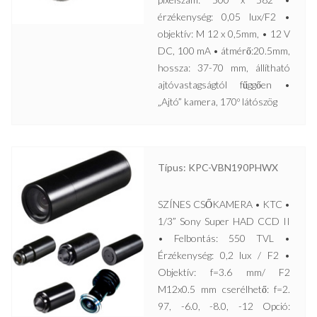
érzékenység: 0,05 lux/F2 •
objektív: M 12 x 0,5mm, • 12 V
DC, 100 mA • átmérő:20.5mm,
hossza: 37-70 mm, állítható
ajtóvastagságtól fűggően •
„Ajtó” kamera, 170º látószög
Típus: KPC-VBN190PHWX
SZÍNES CSŐKAMERA • KTC •
1/3” Sony Super HAD CCD II
• Felbontás: 550 TVL •
Érzékenység: 0,2 lux / F2 •
Objektív: f=3.6 mm/ F2
M12x0.5 mm cserélhető: f=2.
97, -6.0, -8.0, -12 Opció: