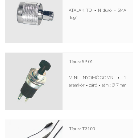
ÁTALAKÍTÓ • N dugó – SMA
dugó
Típus: SP 01
MINI NYOMÓGOMB • 1
áramkör • záró • átm.: Ø 7 mm
Típus: T3100