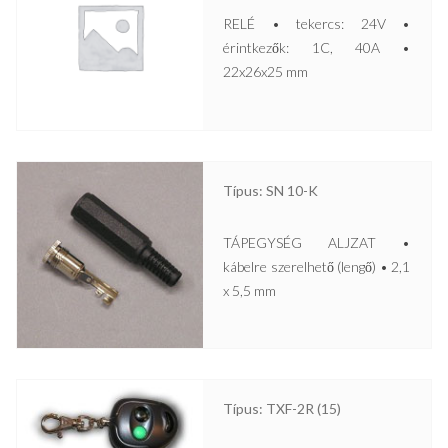
RELÉ • tekercs: 24V •
érintkezők: 1C, 40A •
22x26x25 mm
Típus: SN 10-K
TÁPEGYSÉG ALJZAT •
kábelre szerelhető (lengő) • 2,1
x 5,5 mm
Típus: TXF-2R (15)