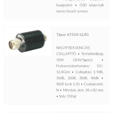
hangszóró • OSD képernyő
menü ( touch screen:
Típus: ATS10-12,4G
NAGYFREKVENCIÁS
CSILLAPÍTÓ • Terhelhetőség:
10W (1kW/5μsec) •
Frekvenciatartomány: DC-
12,4GHz • Csillapítás: 1-9dB,
10dB, 20dB, 30dB, 40dB •
SWR kcsb 1,35 • Csatlakozók:
N • Méretek: átm. 38 x 82 mm
• Súly: 150 gr