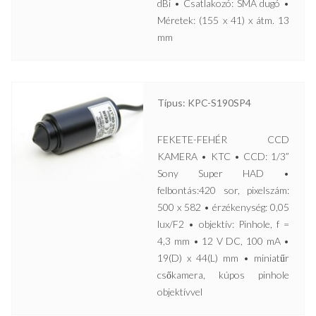
dBi • Csatlakozó: SMA dugó •
Méretek: (155 x 41) x átm. 13
mm
Típus: KPC-S190SP4
FEKETE-FEHÉR CCD
KAMERA • KTC • CCD: 1/3”
Sony Super HAD •
felbontás:420 sor, pixelszám:
500 x 582 • érzékenység: 0,05
lux/F2 • objektív: Pinhole, f =
4,3 mm • 12 V DC, 100 mA •
19(D) x 44(L) mm • miniatűr
csőkamera, kúpos pinhole
objektívvel