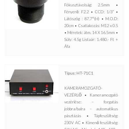
Fókusztávolság: 2.5mm •
Fényerő: F2.2 • CCD: 1/3” •
Látószög : 87.7°(H) • M.O.D:
20cm • Csatlakozás: M12 x 0.5
• Méretek: átm. 14 X 16.5mm •
Súly: 4.5g Listaár: 1.480.- Ft +
Áfa
Típus: HT-71C1
KAMERAMOZGATÓ-
VEZÉRLŐ • Kameramozgató
vezérlése: – forgatás
jobbra/balra – automatikus
pásztázás • Tápfeszültség:
230V AC • Kimenő feszültség: