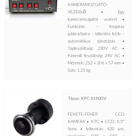
KAMERAMOZGATÓ-
VEZÉRLŐ • Egy
kameramozgatót vezérel •
Funkciók: – forgatás
jobbra/balra – billentés fel/le –
automatikus pásztázás •
Tápfeszültség: 230V AC •
Kimenő feszültség: 24V AC •
Méretek: 252 x 206 x 57 mm •
Súly: 1,25 kg
Típus: KPC-S190DV
FEKETE-FEHÉR CCD
KAMERA • KTC • CCD: 1/3”
Sony • felbontás: 420 sor,
pixelszám: 500 x 582 •