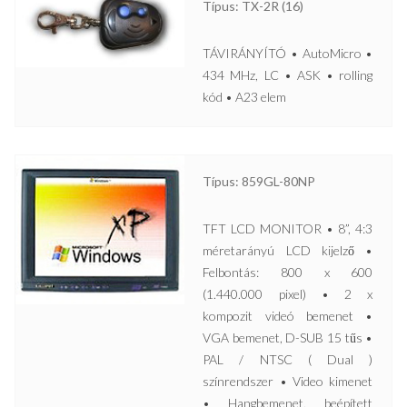
Típus: TX-2R (16)
TÁVIRÁNYÍTÓ • AutoMicro •
434 MHz, LC • ASK • rolling
kód • A23 elem
Típus: 859GL-80NP
TFT LCD MONITOR • 8”, 4:3
méretarányú LCD kijelző •
Felbontás: 800 x 600
(1.440.000 pixel) • 2 x
kompozit videó bemenet •
VGA bemenet, D-SUB 15 tűs •
PAL / NTSC ( Dual )
színrendszer • Video kimenet
• Hangbemenet, beépített