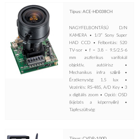
Típus: ACE-HD038CH
NAGYFELBONTÁSÚ D/N
KAMERA • 1/3” Sony Super
HAD CCD • Felbontás: 520
TV-sor • f = 3.8 – 9.5/2.5-6
mm aszferikus varifokál
objektív, autóírisz •
Mechanikus infra szűrő •
Érzékenység: 1.5 lux •
Vezérlés: RS-485, A/D Key • 3
x digitális zoom • Opció: OSD
(kijelzés a képernyőn) •
Tápfeszültség:
Típus: CVDP-100D