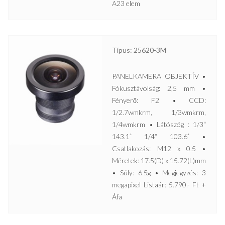
A23 elem
Típus: 25620-3M
PANELKAMERA OBJEKTÍV •
Fókusztávolság: 2,5 mm •
Fényerő: F2 • CCD:
1/2.7wmkrm, 1/3wmkrm,
1/4wmkrm • Látószög : 1/3“
143.1˚ 1/4“ 103.6˚ •
Csatlakozás: M12 x 0.5 •
Méretek: 17.5(D) x 15.72(L)mm
• Súly: 6.5g • Megjegyzés: 3
megapixel Listaár: 5.790.- Ft +
Áfa