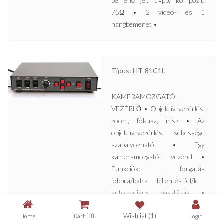
bemenő jel: 1Vpp, kompozit,
75Ω • 2 videó- és 1
hangbemenet •
Típus: HT-81C1L
KAMERAMOZGATÓ-
VEZÉRLŐ • Objektív-vezérlés:
zoom, fókusz, írisz • Az
objektív-vezérlés sebessége
szabályozható • Egy
kameramozgatót vezérel •
Funkciók: – forgatás
jobbra/balra – billentés fel/le –
automatikus pásztázás •
Tápfeszültség: 230V AC •
Home
Cart
(0)
Wishlist
(1)
Login
Kimenő feszültség: 24V AC •