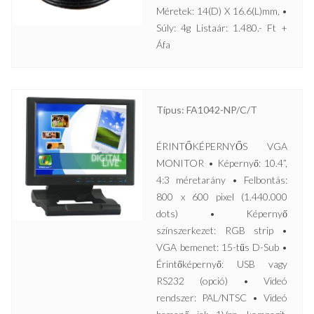
Méretek: 14(D) X 16.6(L)mm, •
Súly: 4g Listaár: 1.480.- Ft +
Áfa
Típus: FA1042-NP/C/T
ÉRINTŐKÉPERNYŐS VGA
MONITOR • Képernyő: 10.4”,
4:3 méretarány • Felbontás:
800 x 600 pixel (1.440.000
dots) • Képernyő
színszerkezet: RGB strip •
VGA bemenet: 15-tűs D-Sub •
Érintőképernyő: USB vagy
RS232 (opció) • Videó
rendszer: PAL/NTSC • Videó