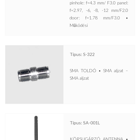
pinhole: f=4.3 mm/ F3.0 panel:
f=2.97, -6, -8, -12 mm/F2.0
door: f=1.78 mm/F3.0 •
Működési
Típus: S-322
SMA TOLDÓ • SMA aljzat –
SMA aljzat
Típus: SA-001L
KÖRSUGÁRZÓ ANTENNA •