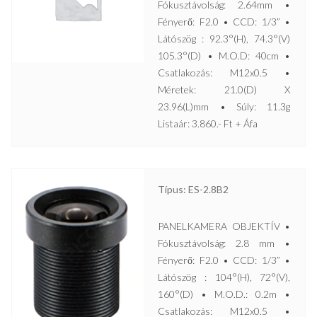
Fókusztávolság: 2.64mm •
Fényerő: F2.0 • CCD: 1/3” •
Látószög : 92.3°(H), 74.3°(V)
105.3°(D) • M.O.D: 40cm •
Csatlakozás: M12x0.5 •
Méretek: 21.0(D) X
23.96(L)mm • Súly: 11.3g
Listaár: 3.860.- Ft + Áfa
Típus: ES-2.8B2
PANELKAMERA OBJEKTÍV •
Fókusztávolság: 2.8 mm •
Fényerő: F2.0 • CCD: 1/3” •
Látószög : 104°(H), 72°(V),
160°(D) • M.O.D.: 0.2m •
Csatlakozás: M12x0.5 •