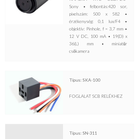
Sony • felbontás:420 sor,
pixelszám: 500 x 582 •
érzékenység: 0,1 lux/F4 •
objektív: Pinhole, f = 3,7 mm •
12 V DC, 100 mA • 19(D) x
36(L) mm • miniatűr
csőkamera
Típus: SKA-100
FOGLALAT SCB RELÉKHEZ
Típus: SN-311