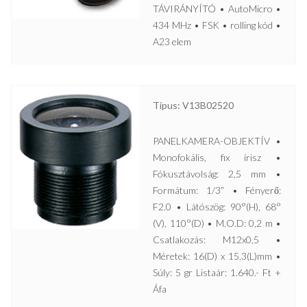
TÁVIRÁNYÍTÓ • AutoMicro •
434 MHz • FSK • rolling kód •
A23 elem
Típus: V13B02520
PANELKAMERA-OBJEKTÍV •
Monofokális, fix írisz •
Fókusztávolság: 2,5 mm •
Formátum: 1/3” • Fényerő:
F2.0 • Látószög: 90°(H), 68°
(V), 110°(D) • M.O.D: 0,2 m •
Csatlakozás: M12x0,5 •
Méretek: 16(D) x 15,3(L)mm •
Súly: 5 gr Listaár: 1.640.- Ft +
Áfa