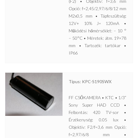
(F2) • Objektív: f=3,6 mm
Opció: f=2,45/2,97/6/8/12 mm
M2x0,5 mm • Tápfeszültség:
12V+ 10% J= 120mA •
Működési hőmérséklet: – 10 °
– 50°C • Méretek: átm. 19×78
mm • Tartozék: tartókar •
IP66
Típus: KPC-S190SWX
FF CSŐKAMERA • KTC • 1/3”
Sony Super HAD CCD •
Felbontás: 420 TV-sor •
Érzékenység: 0.05 lux •
Objektív: F2/f=3,6 mm Opció:
f=2,97/6/8 mm •