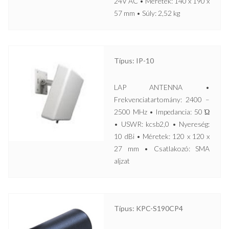
24V AC • Méretek: 140 x 190 x
57 mm • Súly: 2,52 kg
Típus: IP-10
LAP ANTENNA •
Frekvenciatartomány: 2400 –
2500 MHz • Impedancia: 50 Ώ
• USWR: kcsb2,0 • Nyereség:
10 dBi • Méretek: 120 x 120 x
27 mm • Csatlakozó: SMA
aljzat
Típus: KPC-S190CP4