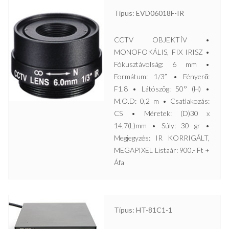
Típus: EVD06018F-IR
CCTV OBJEKTÍV •
MONOFOKÁLIS, FIX IRISZ •
Fókusztávolság: 6 mm •
Formátum: 1/3” • Fényerő:
F1.8 • Látószög: 50° (H) •
M.O.D: 0,2 m • Csatlakozás:
CS • Méretek: (D)30 x
14,7(L)mm • Súly: 30 gr •
Megjegyzés: IR KORRIGÁLT,
MEGAPIXEL Listaár: 900.- Ft +
Áfa
Típus: HT-81C1-1