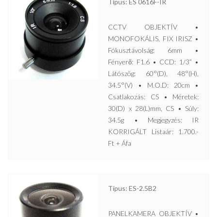
Típus: ES 0616F-IR
CCTV OBJEKTÍV •
MONOFOKÁLIS, FIX IRISZ •
Fókusztávolság: 6mm •
Fényerő: F1.6 • CCD: 1/3” •
Látószög: 60°(D), 48°(H),
34.5°(V) • M.O.D: 20cm •
Csatlakozás: CS • Méretek:
30(D) x 28(L)mm, CS • Súly:
34.5g • Megjegyzés: IR
KORRIGÁLT Listaár: 1.700.-
Ft + Áfa
Típus: ES-2.5B2
PANELKAMERA OBJEKTÍV •