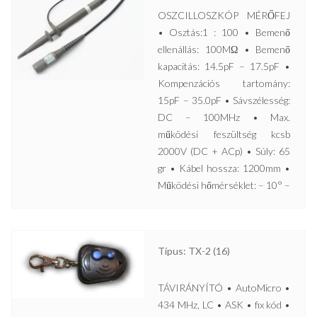
OSZCILLOSZKÓP MÉRŐFEJ
• Osztás:1 : 100 • Bemenő
ellenállás: 100MΩ • Bemenő
kapacitás: 14.5pF – 17.5pF •
Kompenzációs tartomány:
15pF – 35.0pF • Sávszélesség:
DC – 100MHz • Max.
működési feszültség kcsb
2000V (DC + ACp) • Súly: 65
gr • Kábel hossza: 1200mm •
Működési hőmérséklet: – 10° –
Típus: TX-2 (16)
TÁVIRÁNYÍTÓ • AutoMicro •
434 MHz, LC • ASK • fix kód •