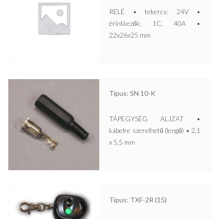
RELÉ • tekercs: 24V •
érintkezők: 1C, 40A •
22x26x25 mm
Típus: SN 10-K
TÁPEGYSÉG ALJZAT •
kábelre szerelhető (lengő) • 2,1
x 5,5 mm
Típus: TXF-2R (15)