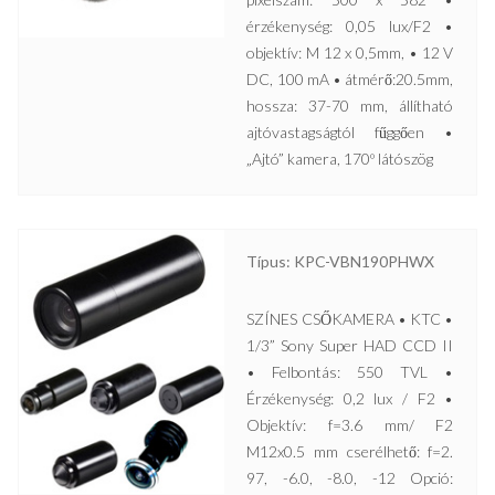
érzékenység: 0,05 lux/F2 •
objektív: M 12 x 0,5mm, • 12 V
DC, 100 mA • átmérő:20.5mm,
hossza: 37-70 mm, állítható
ajtóvastagságtól fűggően •
„Ajtó” kamera, 170º látószög
Típus: KPC-VBN190PHWX
SZÍNES CSŐKAMERA • KTC •
1/3” Sony Super HAD CCD II
• Felbontás: 550 TVL •
Érzékenység: 0,2 lux / F2 •
Objektív: f=3.6 mm/ F2
M12x0.5 mm cserélhető: f=2.
97, -6.0, -8.0, -12 Opció: