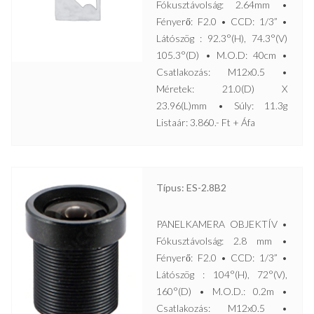
Fókusztávolság: 2.64mm •
Fényerő: F2.0 • CCD: 1/3” •
Látószög : 92.3°(H), 74.3°(V)
105.3°(D) • M.O.D: 40cm •
Csatlakozás: M12x0.5 •
Méretek: 21.0(D) X
23.96(L)mm • Súly: 11.3g
Listaár: 3.860.- Ft + Áfa
Típus: ES-2.8B2
PANELKAMERA OBJEKTÍV •
Fókusztávolság: 2.8 mm •
Fényerő: F2.0 • CCD: 1/3” •
Látószög : 104°(H), 72°(V),
160°(D) • M.O.D.: 0.2m •
Csatlakozás: M12x0.5 •