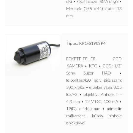
dBi • Csatlakozó: SMA dugó •
Méretek: (155 x 41) x átm. 13
mm
Típus: KPC-S190SP4
FEKETE-FEHÉR CCD
KAMERA • KTC • CCD: 1/3”
Sony Super HAD •
felbontás:420 sor, pixelszám:
500 x 582 • érzékenység: 0,05
lux/F2 • objektív: Pinhole, f =
4,3 mm • 12 V DC, 100 mA •
19(D) x 44(L) mm • miniatűr
csőkamera, kúpos pinhole
objektívvel