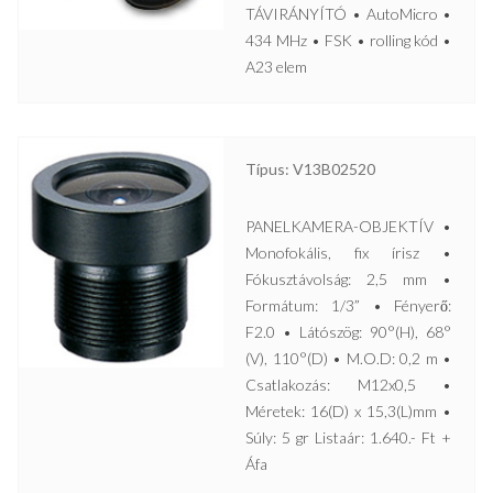
TÁVIRÁNYÍTÓ • AutoMicro •
434 MHz • FSK • rolling kód •
A23 elem
Típus: V13B02520
PANELKAMERA-OBJEKTÍV •
Monofokális, fix írisz •
Fókusztávolság: 2,5 mm •
Formátum: 1/3” • Fényerő:
F2.0 • Látószög: 90°(H), 68°
(V), 110°(D) • M.O.D: 0,2 m •
Csatlakozás: M12x0,5 •
Méretek: 16(D) x 15,3(L)mm •
Súly: 5 gr Listaár: 1.640.- Ft +
Áfa