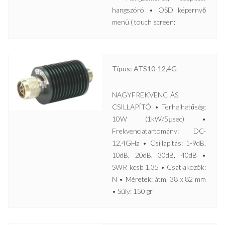
hangszóró • OSD képernyő
menü ( touch screen:
Típus: ATS10-12,4G
NAGYFREKVENCIÁS
CSILLAPÍTÓ • Terhelhetőség:
10W (1kW/5μsec) •
Frekvenciatartomány: DC-
12,4GHz • Csillapítás: 1-9dB,
10dB, 20dB, 30dB, 40dB •
SWR kcsb 1,35 • Csatlakozók:
N • Méretek: átm. 38 x 82 mm
• Súly: 150 gr