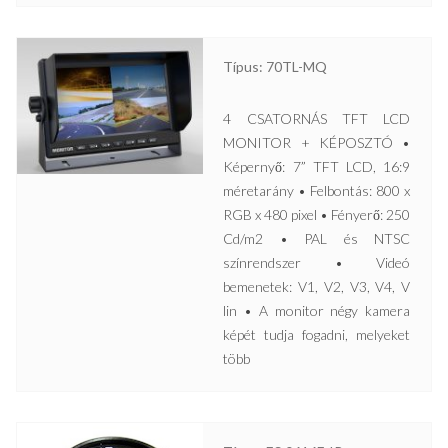
Típus: 70TL-MQ
4 CSATORNÁS TFT LCD
MONITOR + KÉPOSZTÓ •
Képernyő: 7” TFT LCD, 16:9
méretarány • Felbontás: 800 x
RGB x 480 pixel • Fényerő: 250
Cd/m2 • PAL és NTSC
színrendszer • Videó
bemenetek: V1, V2, V3, V4, V
lin • A monitor négy kamera
képét tudja fogadni, melyeket
több