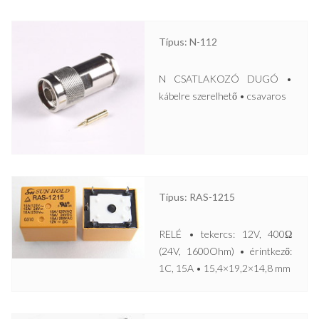
Típus: N-112
N CSATLAKOZÓ DUGÓ •
kábelre szerelhető • csavaros
Típus: RAS-1215
RELÉ • tekercs: 12V, 400Ω
(24V, 1600Ohm) • érintkező:
1C, 15A • 15,4×19,2×14,8 mm