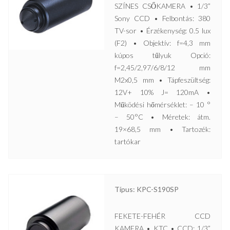
SZÍNES CSŐKAMERA • 1/3”
Sony CCD • Felbontás: 380
TV-sor • Érzékenység: 0.5 lux
(F2) • Objektív: f=4,3 mm
kúpos tűlyuk Opció:
f=2,45/2,97/6/8/12 mm
M2x0,5 mm • Tápfeszültség:
12V+ 10% J= 120mA •
Működési hőmérséklet: – 10 °
– 50°C • Méretek: átm.
19×68,5 mm • Tartozék:
tartókar
Típus: KPC-S190SP
FEKETE-FEHÉR CCD
KAMERA • KTC • CCD: 1/3”