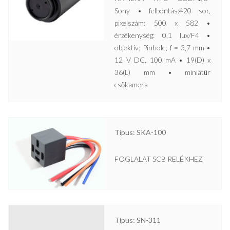
Sony • felbontás:420 sor,
pixelszám: 500 x 582 •
érzékenység: 0,1 lux/F4 •
objektív: Pinhole, f = 3,7 mm •
12 V DC, 100 mA • 19(D) x
36(L) mm • miniatűr
csőkamera
Típus: SKA-100
FOGLALAT SCB RELÉKHEZ
Típus: SN-311