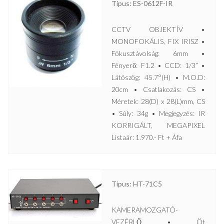
Típus: ES-0612F-IR
CCTV OBJEKTÍV •
MONOFOKÁLIS, FIX IRISZ •
Fókusztávolság: 6mm •
Fényerő: F1.2 • CCD: 1/3” •
Látószög: 45.7°(H) • M.O.D:
20cm • Csatlakozás: CS •
Méretek: 28(D) x 28(L)mm, CS
• Súly: 34g • Megjegyzés: IR
KORRIGÁLT, MEGAPIXEL
Listaár: 1.970.- Ft + Áfa
Típus: HT-71C5
KAMERAMOZGATÓ-
VEZÉRLŐ • Öt