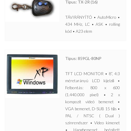
Típus: TX-2R (16)
TÁVIRÁNYÍTÓ • AutoMicro •
434 MHz, LC • ASK • rolling
kód • A23 elem
Típus: 859GL-80NP
TFT LCD MONITOR • 8”, 4:3
méretarányú LCD kijelző •
Felbontás: 800 x 600
(1.440.000 pixel) • 2 x
kompozit videó bemenet •
VGA bemenet, D-SUB 15 tűs •
PAL / NTSC ( Dual )
színrendszer • Video kimenet
• Hangbemenet, beépített