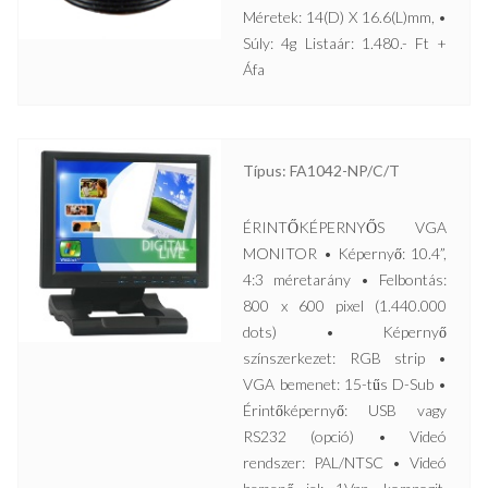
Méretek: 14(D) X 16.6(L)mm, •
Súly: 4g Listaár: 1.480.- Ft +
Áfa
Típus: FA1042-NP/C/T
ÉRINTŐKÉPERNYŐS VGA
MONITOR • Képernyő: 10.4”,
4:3 méretarány • Felbontás:
800 x 600 pixel (1.440.000
dots) • Képernyő
színszerkezet: RGB strip •
VGA bemenet: 15-tűs D-Sub •
Érintőképernyő: USB vagy
RS232 (opció) • Videó
rendszer: PAL/NTSC • Videó