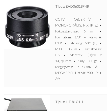
Típus: EVD06018F-IR
CCTV OBJEKTÍV •
MONOFOKÁLIS, FIX IRISZ •
Fókusztávolság: 6 mm •
Formátum: 1/3” • Fényerő:
F1.8 • Látószög: 50° (H) •
M.O.D: 0,2 m • Csatlakozás:
CS • Méretek: (D)30 x
14,7(L)mm • Súly: 30 gr •
Megjegyzés: IR KORRIGÁLT,
MEGAPIXEL Listaár: 900.- Ft +
Áfa
Típus: HT-81C1-1