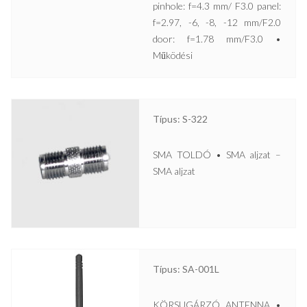
pinhole: f=4.3 mm/ F3.0 panel:
f=2.97, -6, -8, -12 mm/F2.0
door: f=1.78 mm/F3.0 •
Működési
Típus: S-322
SMA TOLDÓ • SMA aljzat –
SMA aljzat
Típus: SA-001L
KÖRSUGÁRZÓ ANTENNA •