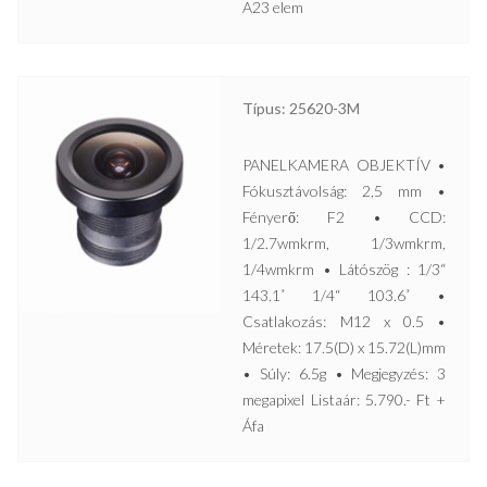
A23 elem
Típus: 25620-3M
PANELKAMERA OBJEKTÍV •
Fókusztávolság: 2,5 mm •
Fényerő: F2 • CCD:
1/2.7wmkrm, 1/3wmkrm,
1/4wmkrm • Látószög : 1/3“
143.1˚ 1/4“ 103.6˚ •
Csatlakozás: M12 x 0.5 •
Méretek: 17.5(D) x 15.72(L)mm
• Súly: 6.5g • Megjegyzés: 3
megapixel Listaár: 5.790.- Ft +
Áfa