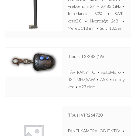
Frekvencia: 2,4 – 2,483 GHz •
Impedancia: 50Ώ • SWR:
kcsb2,0 • Nyereség: 2dBi •
Méret: 118 mm • Súly: 10.5 gr
Típus: TX-2RS (16)
TÁVIRÁNYÍTÓ • AutoMicro •
434 MHz,SAW • ASK • rolling
kód • A23 elem
Típus: VIR264720
PANELKAMERA OBJEKTÍV •