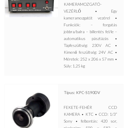
KAMERAMOZGATÓ-
VEZÉRLŐ • Egy
kameramozgatót vezérel •
Funkciók: – forgatás
jobbra/balra – billentés fel/le –
automatikus pásztázás •
Tápfeszültség: 230V AC •
Kimenő feszültség: 24V AC •
Méretek: 252 x 206 x 57 mm •
Súly: 1,25 kg
Típus: KPC-S190DV
FEKETE-FEHÉR CCD
KAMERA • KTC • CCD: 1/3”
Sony • felbontás: 420 sor,
pixelszám: 500 x 582 •