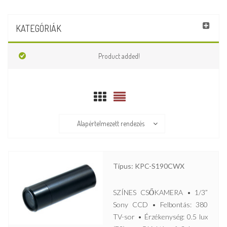
KATEGÓRIÁK
Product added!
Alapértelmezett rendezés
Típus: KPC-S190CWX
SZÍNES CSŐKAMERA • 1/3”
Sony CCD • Felbontás: 380
TV-sor • Érzékenység: 0.5 lux