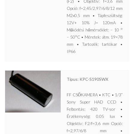
(F2) • Objektív: f=3,6 mm
Opció: f=2,45/2,97/6/8/12 mm
M2x0,5 mm • Tápfeszültség:
12V+ 10% J= 120mA •
Működési hőmérséklet: – 10 °
– 50°C • Méretek: átm. 19×78
mm • Tartozék: tartókar •
IP66
Típus: KPC-S190SWX
FF CSŐKAMERA • KTC • 1/3”
Sony Super HAD CCD •
Felbontás: 420 TV-sor •
Érzékenység: 0.05 lux •
Objektív: F2/f=3,6 mm Opció:
f=2,97/6/8 mm •