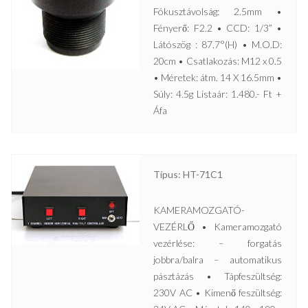
Fókusztávolság: 2.5mm •
Fényerő: F2.2 • CCD: 1/3” •
Látószög : 87.7°(H) • M.O.D:
20cm • Csatlakozás: M12 x 0.5
• Méretek: átm. 14 X 16.5mm •
Súly: 4.5g Listaár: 1.480.- Ft +
Áfa
Típus: HT-71C1
KAMERAMOZGATÓ-
VEZÉRLŐ • Kameramozgató
vezérlése: – forgatás
jobbra/balra – automatikus
pásztázás • Tápfeszültség:
230V AC • Kimenő feszültség: