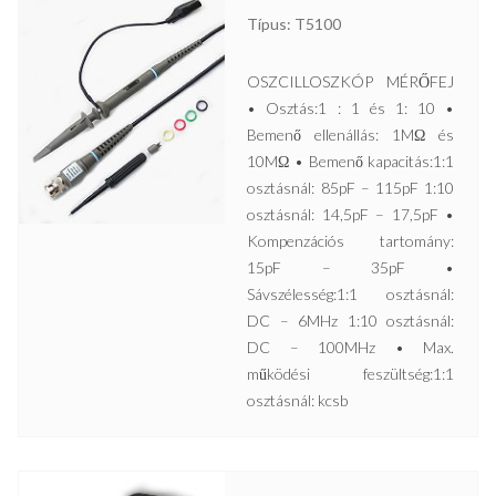
Típus: T5100
OSZCILLOSZKÓP MÉRŐFEJ
• Osztás:1 : 1 és 1: 10 •
Bemenő ellenállás: 1MΩ és
10MΩ • Bemenő kapacitás:1:1
osztásnál: 85pF – 115pF 1:10
osztásnál: 14,5pF – 17,5pF •
Kompenzációs tartomány:
15pF – 35pF •
Sávszélesség:1:1 osztásnál:
DC – 6MHz 1:10 osztásnál:
DC – 100MHz • Max.
működési feszültség:1:1
osztásnál: kcsb