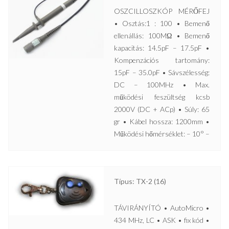
OSZCILLOSZKÓP MÉRŐFEJ
• Osztás:1 : 100 • Bemenő
ellenállás: 100MΩ • Bemenő
kapacitás: 14.5pF – 17.5pF •
Kompenzációs tartomány:
15pF – 35.0pF • Sávszélesség:
DC – 100MHz • Max.
működési feszültség kcsb
2000V (DC + ACp) • Súly: 65
gr • Kábel hossza: 1200mm •
Működési hőmérséklet: – 10° –
Típus: TX-2 (16)
TÁVIRÁNYÍTÓ • AutoMicro •
434 MHz, LC • ASK • fix kód •