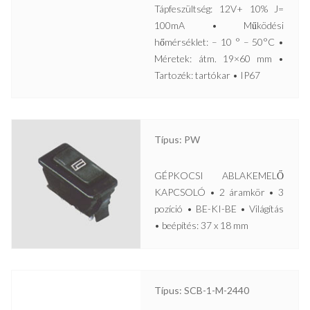
Tápfeszültség: 12V+ 10% J=
100mA • Működési
hőmérséklet: – 10 ° – 50°C •
Méretek: átm. 19×60 mm •
Tartozék: tartókar • IP67
Típus: PW
GÉPKOCSI ABLAKEMELŐ
KAPCSOLÓ • 2 áramkör • 3
pozíció • BE-KI-BE • Világítás
• beépítés: 37 x 18 mm
Típus: SCB-1-M-2440