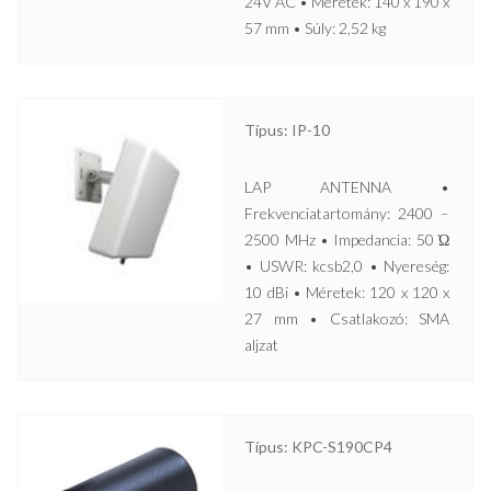
24V AC • Méretek: 140 x 190 x
57 mm • Súly: 2,52 kg
Típus: IP-10
LAP ANTENNA •
Frekvenciatartomány: 2400 –
2500 MHz • Impedancia: 50 Ώ
• USWR: kcsb2,0 • Nyereség:
10 dBi • Méretek: 120 x 120 x
27 mm • Csatlakozó: SMA
aljzat
Típus: KPC-S190CP4