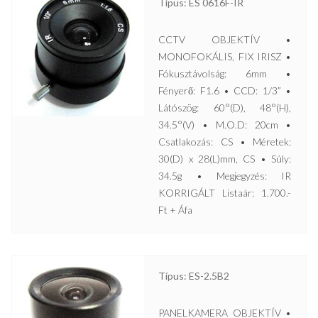
Típus: ES 0616F-IR
CCTV OBJEKTÍV •
MONOFOKÁLIS, FIX IRISZ •
Fókusztávolság: 6mm •
Fényerő: F1.6 • CCD: 1/3” •
Látószög: 60°(D), 48°(H),
34.5°(V) • M.O.D: 20cm •
Csatlakozás: CS • Méretek:
30(D) x 28(L)mm, CS • Súly:
34.5g • Megjegyzés: IR
KORRIGÁLT Listaár: 1.700.-
Ft + Áfa
Típus: ES-2.5B2
PANELKAMERA OBJEKTÍV •