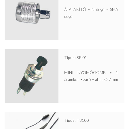
ÁTALAKÍTÓ • N dugó – SMA
dugó
Típus: SP 01
MINI NYOMÓGOMB • 1
áramkör • záró • átm.: Ø 7 mm
Típus: T3100