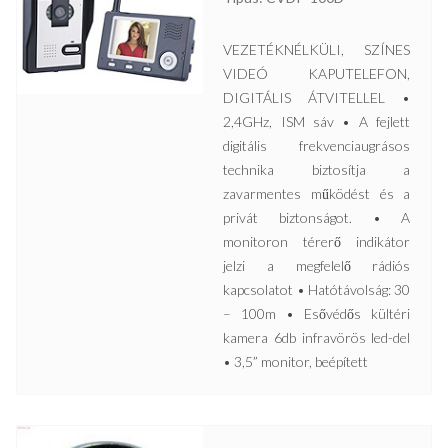
VEZETÉKNÉLKÜLI, SZÍNES
VIDEÓ KAPUTELEFON,
DIGITÁLIS ÁTVITELLEL •
2,4GHz, ISM sáv • A fejlett
digitális frekvenciaugrásos
technika biztosítja a
zavarmentes működést és a
privát biztonságot. • A
monitoron térerő indikátor
jelzi a megfelelő rádiós
kapcsolatot • Hatótávolság: 30
– 100m • Esővédős kültéri
kamera 6db infravörös led-del
• 3,5” monitor, beépített