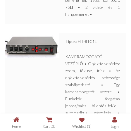
bemenő jel: 1Vpp, kompozit,
75Ω • 2 videó- és 1
hangbemenet •
Típus: HT-81C1L
KAMERAMOZGATÓ-
VEZÉRLŐ • Objektív-vezérlés:
zoom, fókusz, írisz • Az
objektív-vezérlés sebessége
szabályozható • Egy
kameramozgatót vezérel •
Funkciók: – forgatás
jobbra/balra – billentés fel/le –
automatikus pásztázás •
Tápfeszültség: 230V AC •
Home
Cart
(0)
Wishlist
(1)
Login
Kimenő feszültség: 24V AC •