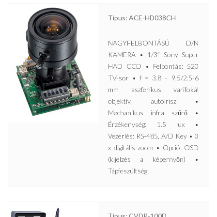
Típus: ACE-HD038CH
NAGYFELBONTÁSÚ D/N
KAMERA • 1/3” Sony Super
HAD CCD • Felbontás: 520
TV-sor • f = 3.8 – 9.5/2.5-6
mm aszferikus varifokál
objektív, autóírisz •
Mechanikus infra szűrő •
Érzékenység: 1.5 lux •
Vezérlés: RS-485, A/D Key • 3
x digitális zoom • Opció: OSD
(kijelzés a képernyőn) •
Tápfeszültség:
Típus: CVDP-100D