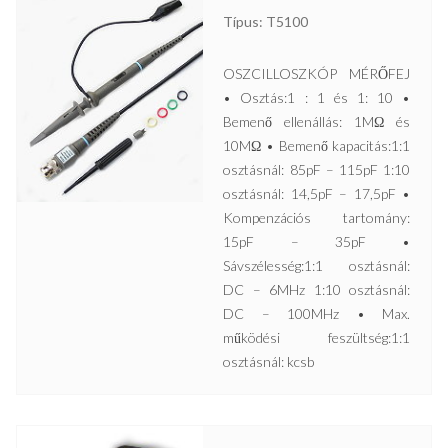
Típus: T5100
OSZCILLOSZKÓP MÉRŐFEJ
• Osztás:1 : 1 és 1: 10 •
Bemenő ellenállás: 1MΩ és
10MΩ • Bemenő kapacitás:1:1
osztásnál: 85pF – 115pF 1:10
osztásnál: 14,5pF – 17,5pF •
Kompenzációs tartomány:
15pF – 35pF •
Sávszélesség:1:1 osztásnál:
DC – 6MHz 1:10 osztásnál:
DC – 100MHz • Max.
működési feszültség:1:1
osztásnál: kcsb