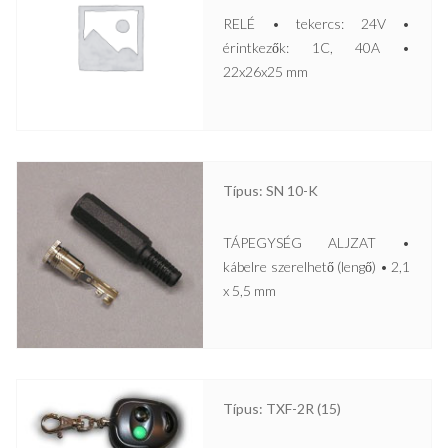
RELÉ • tekercs: 24V •
érintkezők: 1C, 40A •
22x26x25 mm
Típus: SN 10-K
TÁPEGYSÉG ALJZAT •
kábelre szerelhető (lengő) • 2,1
x 5,5 mm
Típus: TXF-2R (15)