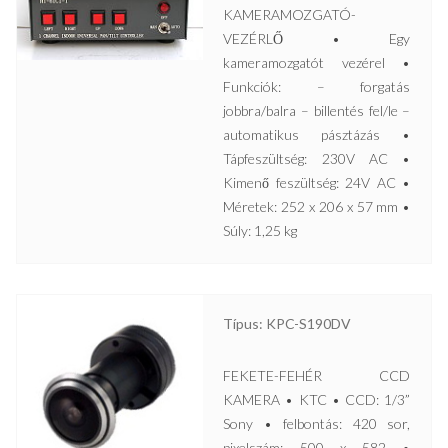
KAMERAMOZGATÓ-
VEZÉRLŐ • Egy
kameramozgatót vezérel •
Funkciók: – forgatás
jobbra/balra – billentés fel/le –
automatikus pásztázás •
Tápfeszültség: 230V AC •
Kimenő feszültség: 24V AC •
Méretek: 252 x 206 x 57 mm •
Súly: 1,25 kg
Típus: KPC-S190DV
FEKETE-FEHÉR CCD
KAMERA • KTC • CCD: 1/3”
Sony • felbontás: 420 sor,
pixelszám: 500 x 582 •