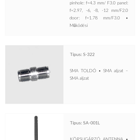
pinhole: f=4.3 mm/ F3.0 panel:
f=2.97, -6, -8, -12 mm/F2.0
door: f=1.78 mm/F3.0 •
Működési
Típus: S-322
SMA TOLDÓ • SMA aljzat –
SMA aljzat
Típus: SA-001L
KÖRSUGÁRZÓ ANTENNA •