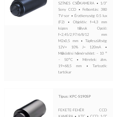
SZÍNES CSŐKAMERA • 1/3”
Sony CCD • Felbontás: 380
TV-sor • Érzékenység: 0.5 lux
(F2) • Objektív: f=4,3 mm
kúpos tűlyuk Opció:
f=2,45/2,97/6/8/12 mm
M2x0,5 mm • Tápfeszültség:
12V+ 10% J= 120mA •
Működési hőmérséklet: – 10 °
– 50°C • Méretek: átm.
19×68,5 mm • Tartozék:
tartókar
Típus: KPC-S190SP
FEKETE-FEHÉR CCD
KAMERA • KTC • CCD: 1/3”