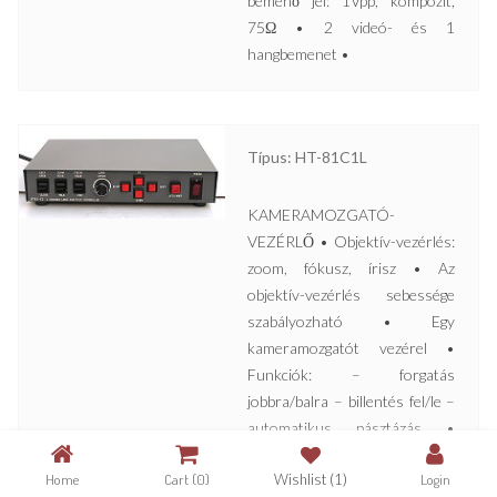
bemenő jel: 1Vpp, kompozit,
75Ω • 2 videó- és 1
hangbemenet •
Típus: HT-81C1L
KAMERAMOZGATÓ-
VEZÉRLŐ • Objektív-vezérlés:
zoom, fókusz, írisz • Az
objektív-vezérlés sebessége
szabályozható • Egy
kameramozgatót vezérel •
Funkciók: – forgatás
jobbra/balra – billentés fel/le –
automatikus pásztázás •
Tápfeszültség: 230V AC •
Home
Cart
(0)
Wishlist
(1)
Login
Kimenő feszültség: 24V AC •