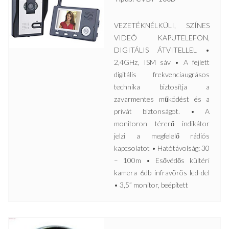
VEZETÉKNÉLKÜLI, SZÍNES
VIDEÓ KAPUTELEFON,
DIGITÁLIS ÁTVITELLEL •
2,4GHz, ISM sáv • A fejlett
digitális frekvenciaugrásos
technika biztosítja a
zavarmentes működést és a
privát biztonságot. • A
monitoron térerő indikátor
jelzi a megfelelő rádiós
kapcsolatot • Hatótávolság: 30
– 100m • Esővédős kültéri
kamera 6db infravörös led-del
• 3,5” monitor, beépített