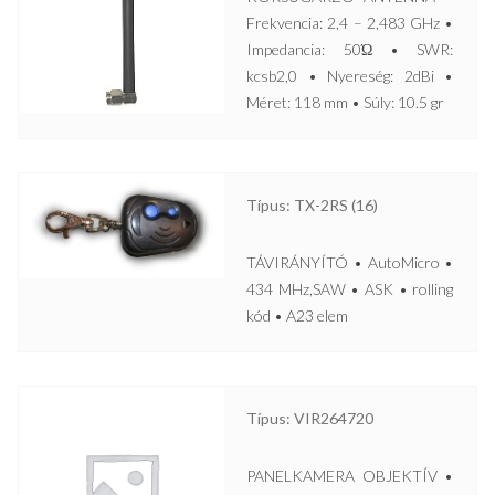
Frekvencia: 2,4 – 2,483 GHz •
Impedancia: 50Ώ • SWR:
kcsb2,0 • Nyereség: 2dBi •
Méret: 118 mm • Súly: 10.5 gr
Típus: TX-2RS (16)
TÁVIRÁNYÍTÓ • AutoMicro •
434 MHz,SAW • ASK • rolling
kód • A23 elem
Típus: VIR264720
PANELKAMERA OBJEKTÍV •