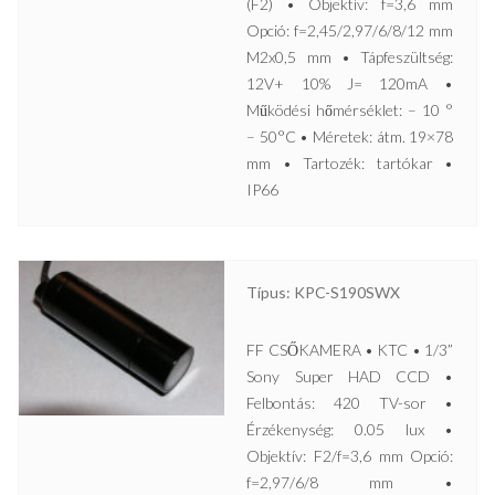
(F2) • Objektív: f=3,6 mm
Opció: f=2,45/2,97/6/8/12 mm
M2x0,5 mm • Tápfeszültség:
12V+ 10% J= 120mA •
Működési hőmérséklet: – 10 °
– 50°C • Méretek: átm. 19×78
mm • Tartozék: tartókar •
IP66
Típus: KPC-S190SWX
FF CSŐKAMERA • KTC • 1/3”
Sony Super HAD CCD •
Felbontás: 420 TV-sor •
Érzékenység: 0.05 lux •
Objektív: F2/f=3,6 mm Opció:
f=2,97/6/8 mm •