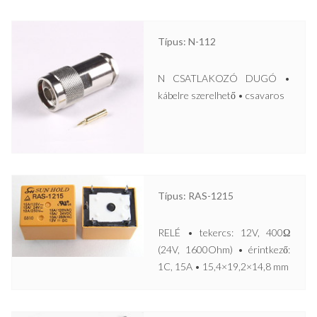
Típus: N-112
N CSATLAKOZÓ DUGÓ •
kábelre szerelhető • csavaros
Típus: RAS-1215
RELÉ • tekercs: 12V, 400Ω
(24V, 1600Ohm) • érintkező:
1C, 15A • 15,4×19,2×14,8 mm