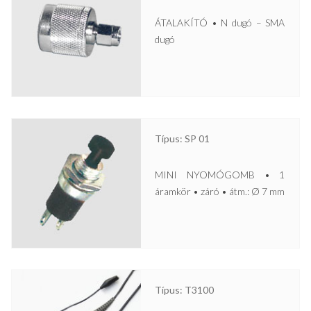
ÁTALAKÍTÓ • N dugó – SMA
dugó
Típus: SP 01
MINI NYOMÓGOMB • 1
áramkör • záró • átm.: Ø 7 mm
Típus: T3100