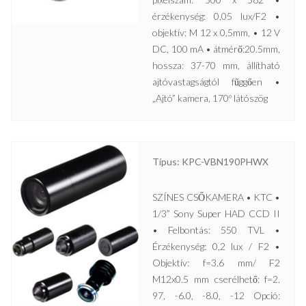
érzékenység: 0,05 lux/F2 •
objektív: M 12 x 0,5mm, • 12 V
DC, 100 mA • átmérő:20.5mm,
hossza: 37-70 mm, állítható
ajtóvastagságtól fűggően •
„Ajtó” kamera, 170º látószög
Típus: KPC-VBN190PHWX
SZÍNES CSŐKAMERA • KTC •
1/3” Sony Super HAD CCD II
• Felbontás: 550 TVL •
Érzékenység: 0,2 lux / F2 •
Objektív: f=3.6 mm/ F2
M12x0.5 mm cserélhető: f=2.
97, -6.0, -8.0, -12 Opció: