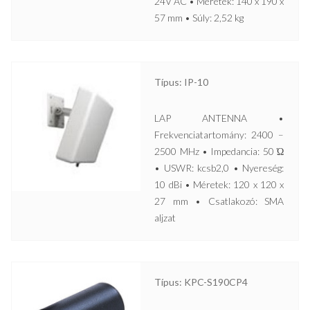
24V AC • Méretek: 140 x 190 x
57 mm • Súly: 2,52 kg
Típus: IP-10
LAP ANTENNA •
Frekvenciatartomány: 2400 –
2500 MHz • Impedancia: 50 Ώ
• USWR: kcsb2,0 • Nyereség:
10 dBi • Méretek: 120 x 120 x
27 mm • Csatlakozó: SMA
aljzat
Típus: KPC-S190CP4