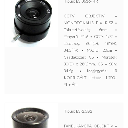
Típus: ES 0616F-IR
CCTV OBJEKTÍV •
MONOFOKÁLIS, FIX IRISZ •
Fókusztávolság: 6mm •
Fényerő: F1.6 • CCD: 1/3” •
Látószög: 60°(D), 48°(H),
34.5°(V) • M.O.D: 20cm •
Csatlakozás: CS • Méretek:
30(D) x 28(L)mm, CS • Súly:
34.5g • Megjegyzés: IR
KORRIGÁLT Listaár: 1.700.-
Ft + Áfa
Típus: ES-2.5B2
PANELKAMERA OBJEKTÍV •