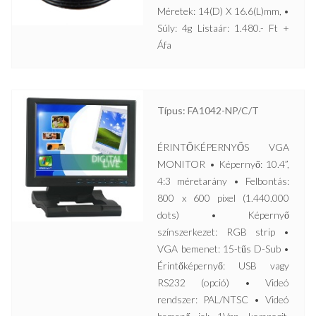
Méretek: 14(D) X 16.6(L)mm, •
Súly: 4g Listaár: 1.480.- Ft +
Áfa
Típus: FA1042-NP/C/T
ÉRINTŐKÉPERNYŐS VGA
MONITOR • Képernyő: 10.4”,
4:3 méretarány • Felbontás:
800 x 600 pixel (1.440.000
dots) • Képernyő
színszerkezet: RGB strip •
VGA bemenet: 15-tűs D-Sub •
Érintőképernyő: USB vagy
RS232 (opció) • Videó
rendszer: PAL/NTSC • Videó