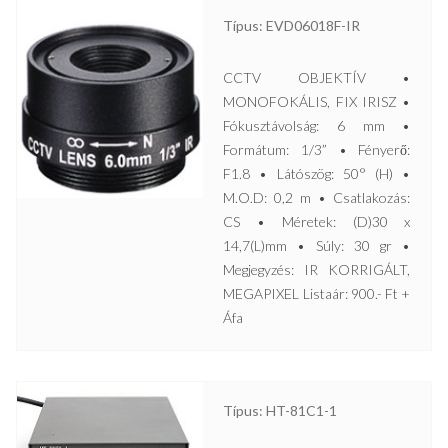
Típus: EVD06018F-IR
CCTV OBJEKTÍV •
MONOFOKÁLIS, FIX IRISZ •
Fókusztávolság: 6 mm •
Formátum: 1/3” • Fényerő:
F1.8 • Látószög: 50° (H) •
M.O.D: 0,2 m • Csatlakozás:
CS • Méretek: (D)30 x
14,7(L)mm • Súly: 30 gr •
Megjegyzés: IR KORRIGÁLT,
MEGAPIXEL Listaár: 900.- Ft +
Áfa
Típus: HT-81C1-1