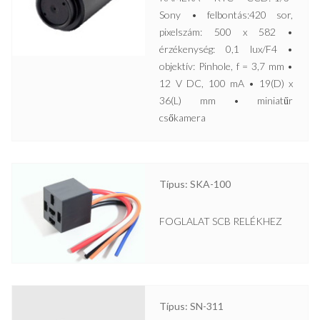
Sony • felbontás:420 sor,
pixelszám: 500 x 582 •
érzékenység: 0,1 lux/F4 •
objektív: Pinhole, f = 3,7 mm •
12 V DC, 100 mA • 19(D) x
36(L) mm • miniatűr
csőkamera
Típus: SKA-100
FOGLALAT SCB RELÉKHEZ
Típus: SN-311