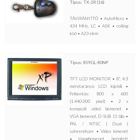
Típus: TX-2R (16)
TÁVIRÁNYÍTÓ • AutoMicro •
434 MHz, LC • ASK • rolling
kód • A23 elem
Típus: 859GL-80NP
TFT LCD MONITOR • 8”, 4:3
méretarányú LCD kijelző •
Felbontás: 800 x 600
(1.440.000 pixel) • 2 x
kompozit videó bemenet •
VGA bemenet, D-SUB 15 tűs •
PAL / NTSC ( Dual )
színrendszer • Video kimenet
• Hangbemenet, beépített