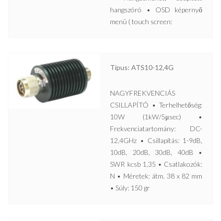
hangszóró • OSD képernyő
menü ( touch screen:
Típus: ATS10-12,4G
NAGYFREKVENCIÁS
CSILLAPÍTÓ • Terhelhetőség:
10W (1kW/5μsec) •
Frekvenciatartomány: DC-
12,4GHz • Csillapítás: 1-9dB,
10dB, 20dB, 30dB, 40dB •
SWR kcsb 1,35 • Csatlakozók:
N • Méretek: átm. 38 x 82 mm
• Súly: 150 gr