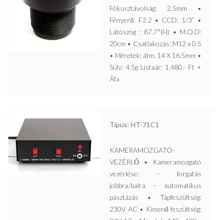
Fókusztávolság: 2.5mm •
Fényerő: F2.2 • CCD: 1/3” •
Látószög : 87.7°(H) • M.O.D:
20cm • Csatlakozás: M12 x 0.5
• Méretek: átm. 14 X 16.5mm •
Súly: 4.5g Listaár: 1.480.- Ft +
Áfa
Típus: HT-71C1
KAMERAMOZGATÓ-
VEZÉRLŐ • Kameramozgató
vezérlése: – forgatás
jobbra/balra – automatikus
pásztázás • Tápfeszültség:
230V AC • Kimenő feszültség: