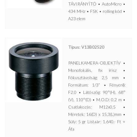
TÁVIRÁNYÍTÓ • AutoMicro •
434 MHz • FSK • rolling kód •
A23 elem
Típus: V13B02520
PANELKAMERA-OBJEKTÍV •
Monofokális, fix írisz •
Fókusztávolság: 2,5 mm •
Formátum: 1/3” • Fényerő:
F2.0 • Látószög: 90°(H), 68°
(V), 110°(D) • M.O.D: 0,2 m •
Csatlakozás: M12x0,5 •
Méretek: 16(D) x 15,3(L)mm •
Súly: 5 gr Listaár: 1.640.- Ft +
Áfa