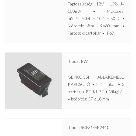
Tápfeszültség: 12V+ 10% J=
100mA • Működési
hőmérséklet: – 10 ° – 50°C •
Méretek: átm. 19×60 mm •
Tartozék: tartókar • IP67
Típus: PW
GÉPKOCSI ABLAKEMELŐ
KAPCSOLÓ • 2 áramkör • 3
pozíció • BE-KI-BE • Világítás
• beépítés: 37 x 18 mm
Típus: SCB-1-M-2440