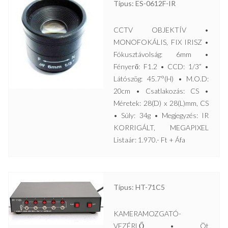
Típus: ES-0612F-IR
CCTV OBJEKTÍV •
MONOFOKÁLIS, FIX IRISZ •
Fókusztávolság: 6mm •
Fényerő: F1.2 • CCD: 1/3” •
Látószög: 45.7°(H) • M.O.D:
20cm • Csatlakozás: CS •
Méretek: 28(D) x 28(L)mm, CS
• Súly: 34g • Megjegyzés: IR
KORRIGÁLT, MEGAPIXEL
Listaár: 1.970.- Ft + Áfa
Típus: HT-71C5
KAMERAMOZGATÓ-
VEZÉRLŐ • Öt