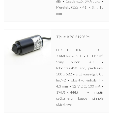
dBi • Csatlakozó: SMA dugó •
Méretek: (155 x 41) x átm. 13
mm
Típus: KPC-S190SP4
FEKETE-FEHÉR CCD
KAMERA • KTC • CCD: 1/3”
Sony Super HAD •
felbontás:420 sor, pixelszám:
500 x 582 • érzékenység: 0,05
lux/F2 • objektív: Pinhole, f =
4,3 mm • 12 V DC, 100 mA •
19(D) x 44(L) mm • miniatűr
csőkamera, kúpos pinhole
objektívvel