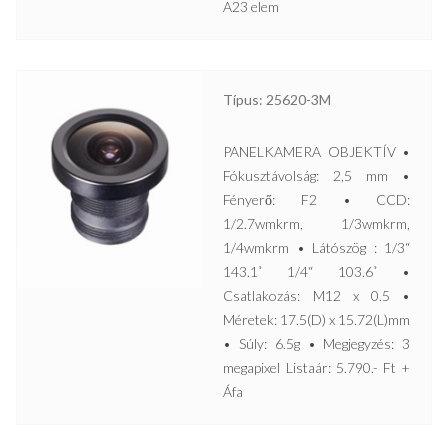
A23 elem
Típus: 25620-3M
PANELKAMERA OBJEKTÍV •
Fókusztávolság: 2,5 mm •
Fényerő: F2 • CCD:
1/2.7wmkrm, 1/3wmkrm,
1/4wmkrm • Látószög : 1/3“
143.1˚ 1/4“ 103.6˚ •
Csatlakozás: M12 x 0.5 •
Méretek: 17.5(D) x 15.72(L)mm
• Súly: 6.5g • Megjegyzés: 3
megapixel Listaár: 5.790.- Ft +
Áfa