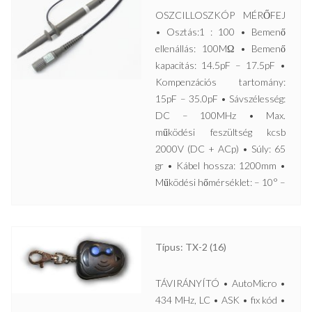
OSZCILLOSZKÓP MÉRŐFEJ
• Osztás:1 : 100 • Bemenő
ellenállás: 100MΩ • Bemenő
kapacitás: 14.5pF – 17.5pF •
Kompenzációs tartomány:
15pF – 35.0pF • Sávszélesség:
DC – 100MHz • Max.
működési feszültség kcsb
2000V (DC + ACp) • Súly: 65
gr • Kábel hossza: 1200mm •
Működési hőmérséklet: – 10° –
Típus: TX-2 (16)
TÁVIRÁNYÍTÓ • AutoMicro •
434 MHz, LC • ASK • fix kód •