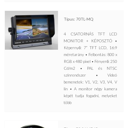
Típus: 70TL-MQ
4 CSATORNÁS TFT LCD
MONITOR + KÉPOSZTÓ •
Képernyő: 7” TFT LCD, 16:9
méretarány • Felbontás: 800 x
RGB x 480 pixel • Fényerő: 250
Cd/m2 • PAL és NTSC
színrendszer • Videó
bemenetek: V1, V2, V3, V4, V
lin • A monitor négy kamera
képét tudja fogadni, melyeket
több