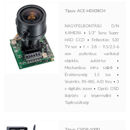
Típus: ACE-HD038CH
NAGYFELBONTÁSÚ D/N
KAMERA • 1/3” Sony Super
HAD CCD • Felbontás: 520
TV-sor • f = 3.8 – 9.5/2.5-6
mm aszferikus varifokál
objektív, autóírisz •
Mechanikus infra szűrő •
Érzékenység: 1.5 lux •
Vezérlés: RS-485, A/D Key • 3
x digitális zoom • Opció: OSD
(kijelzés a képernyőn) •
Tápfeszültség:
Típus: CVDP-100D