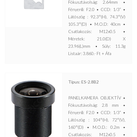
Fókusztávolság: 2.64mm •
Fényerő: F2.0 • CCD: 1/3” •
Látószög : 92.3°(H), 74.3°(V)
105.3°(D) • M.O.D: 40cm •
Csatlakozás: M12x0.5 •
Méretek: 21.0(D) X
23.96(L)mm • Súly: 11.3g
Listaár: 3.860.- Ft + Áfa
Típus: ES-2.8B2
PANELKAMERA OBJEKTÍV •
Fókusztávolság: 2.8 mm •
Fényerő: F2.0 • CCD: 1/3” •
Látószög : 104°(H), 72°(V),
160°(D) • M.O.D.: 0.2m •
Csatlakozás: M12x0.5 •