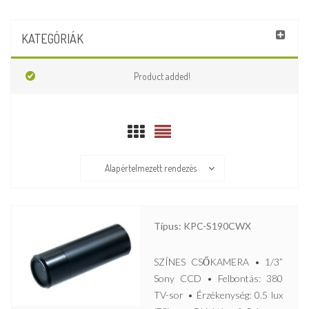
KATEGÓRIÁK
Product added!
Alapértelmezett rendezés
Típus: KPC-S190CWX
SZÍNES CSŐKAMERA • 1/3”
Sony CCD • Felbontás: 380
TV-sor • Érzékenység: 0.5 lux