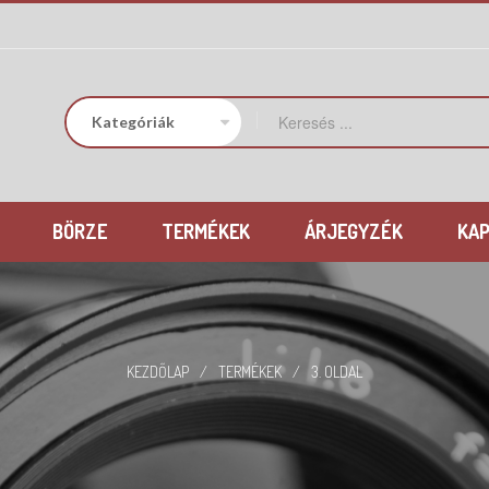
BÖRZE
TERMÉKEK
ÁRJEGYZÉK
KA
KEZDŐLAP
/
TERMÉKEK
/
3. OLDAL