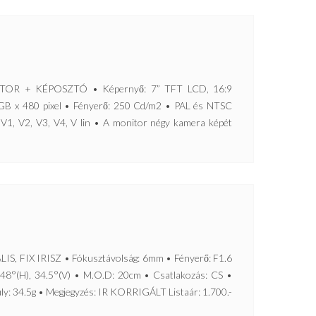
OR + KÉPOSZTÓ • Képernyő: 7” TFT LCD, 16:9
RGB x 480 pixel • Fényerő: 250 Cd/m2 • PAL és NTSC
V1, V2, V3, V4, V lin • A monitor négy kamera képét
FIX IRISZ • Fókusztávolság: 6mm • Fényerő: F1.6
 48°(H), 34.5°(V) • M.O.D: 20cm • Csatlakozás: CS •
ly: 34.5g • Megjegyzés: IR KORRIGÁLT Listaár: 1.700.-