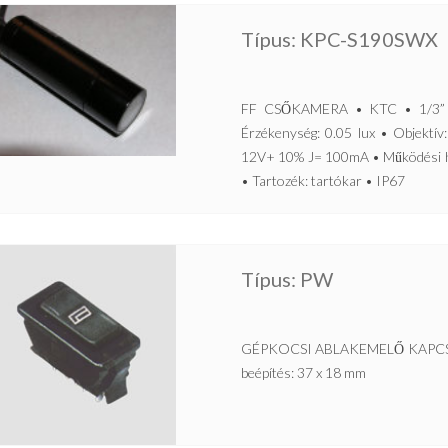
Típus: KPC-S190SWX
FF CSŐKAMERA • KTC • 1/3” S
Érzékenység: 0.05 lux • Objektív
12V+ 10% J= 100mA • Működési h
• Tartozék: tartókar • IP67
Típus: PW
GÉPKOCSI ABLAKEMELŐ KAPCSOLÓ 
beépítés: 37 x 18 mm