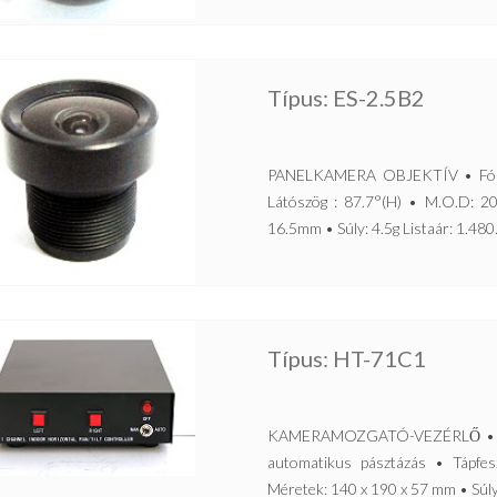
Típus: ES-2.5B2
PANELKAMERA OBJEKTÍV • Fókus
Látószög : 87.7°(H) • M.O.D: 2
16.5mm • Súly: 4.5g Listaár: 1.480.
Típus: HT-71C1
KAMERAMOZGATÓ-VEZÉRLŐ • Kame
automatikus pásztázás • Tápfe
Méretek: 140 x 190 x 57 mm • Súly