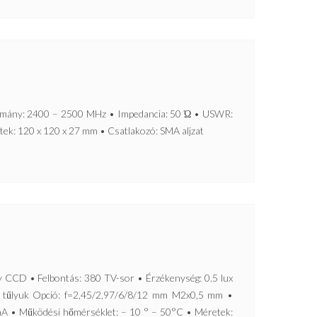
mány: 2400 – 2500 MHz • Impedancia: 50 Ώ • USWR:
tek: 120 x 120 x 27 mm • Csatlakozó: SMA aljzat
CD • Felbontás: 380 TV-sor • Érzékenység: 0.5 lux
s tűlyuk Opció: f=2,45/2,97/6/8/12 mm M2x0,5 mm •
A • Működési hőmérséklet: – 10 ° – 50°C • Méretek: