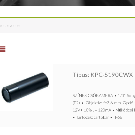
roduct added!
Típus: KPC-S190CWX
SZÍNES CSŐKAMERA • 1/3” Sony C
(F2) • Objektív: f=3,6 mm Opció
12V+ 10% J= 120mA • Működési h
• Tartozék: tartókar • IP66