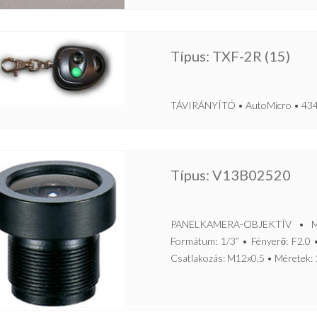
Típus: TXF-2R (15)
TÁVIRÁNYÍTÓ • AutoMicro • 434 M
Típus: V13B02520
PANELKAMERA-OBJEKTÍV • Mono
Formátum: 1/3” • Fényerő: F2.0 •
Csatlakozás: M12x0,5 • Méretek: 16