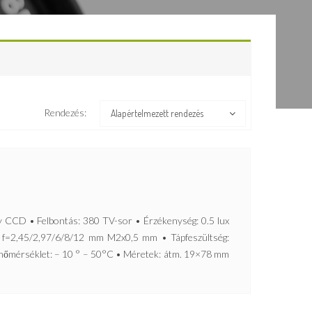
Rendezés:
Alapértelmezett rendezés
CD • Felbontás: 380 TV-sor • Érzékenység: 0.5 lux
: f=2,45/2,97/6/8/12 mm M2x0,5 mm • Tápfeszültség:
őmérséklet: – 10 ° – 50°C • Méretek: átm. 19×78 mm