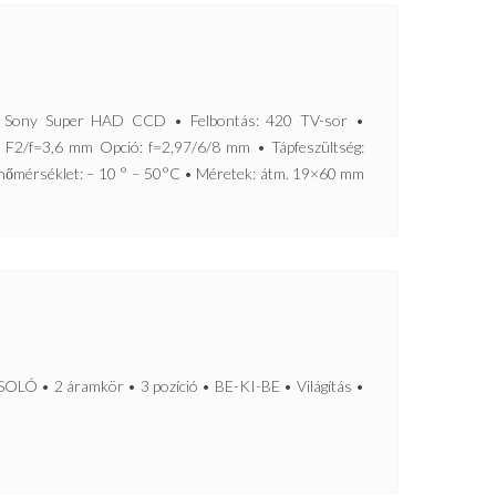
ony Super HAD CCD • Felbontás: 420 TV-sor •
: F2/f=3,6 mm Opció: f=2,97/6/8 mm • Tápfeszültség:
őmérséklet: – 10 ° – 50°C • Méretek: átm. 19×60 mm
• 2 áramkör • 3 pozíció • BE-KI-BE • Világítás •