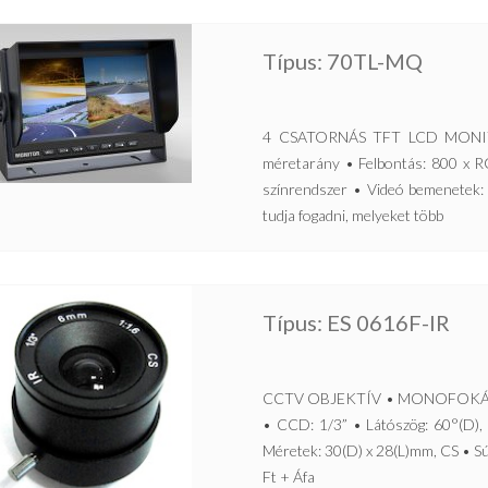
Típus: 70TL-MQ
4 CSATORNÁS TFT LCD MONIT
méretarány • Felbontás: 800 x 
színrendszer • Videó bemenetek: 
tudja fogadni, melyeket több
Típus: ES 0616F-IR
CCTV OBJEKTÍV • MONOFOKÁLIS, 
• CCD: 1/3” • Látószög: 60°(D),
Méretek: 30(D) x 28(L)mm, CS • Sú
Ft + Áfa