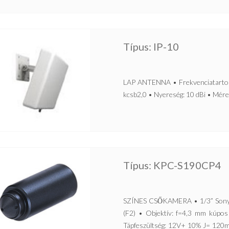
Típus: IP-10
LAP ANTENNA • Frekvenciatarto
kcsb2,0 • Nyereség: 10 dBi • Mére
Típus: KPC-S190CP4
SZÍNES CSŐKAMERA • 1/3” Sony C
(F2) • Objektív: f=4,3 mm kúpo
Tápfeszültség: 12V+ 10% J= 120m