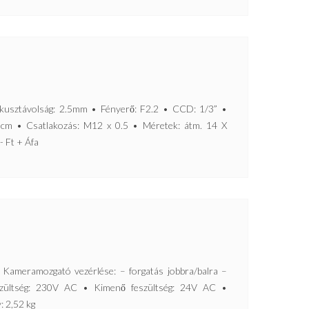
ztávolság: 2.5mm • Fényerő: F2.2 • CCD: 1/3” •
0cm • Csatlakozás: M12 x 0.5 • Méretek: átm. 14 X
- Ft + Áfa
ramozgató vezérlése: – forgatás jobbra/balra –
szültség: 230V AC • Kimenő feszültség: 24V AC •
: 2,52 kg