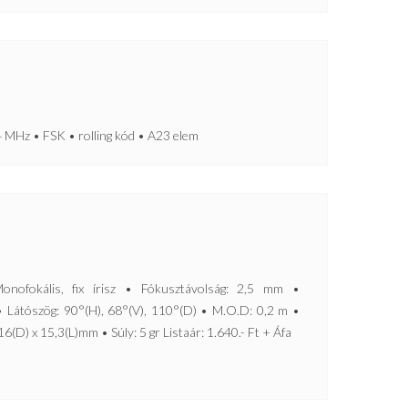
Hz • FSK • rolling kód • A23 elem
fokális, fix írisz • Fókusztávolság: 2,5 mm •
 Látószög: 90°(H), 68°(V), 110°(D) • M.O.D: 0,2 m •
(D) x 15,3(L)mm • Súly: 5 gr Listaár: 1.640.- Ft + Áfa