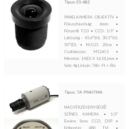
Típus: ES-6B2
PANELKAMERA OBJEKTÍV •
Fókusztávolság: 6mm •
Fényerő: F2.0 • CCD: 1/3” •
Látószög : 43.6°(H), 30.5°(V),
50°(D) • M.O.D: 20cm •
Csatlakozás: M12x0.5 •
Méretek: 14(D) X 16.5(L)mm •
Súly: 4g Listaár: 760.- Ft + Áfa
Típus: TA-996HTMA
NAGYÉRZÉKENYSÉGŰ
SZÍNES KAMERA • 1/3”
Exview Sony CCD, DSP •
Felbontás: 480 TVL •