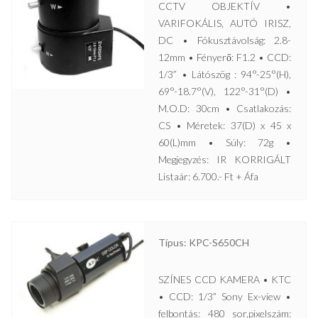
CCTV OBJEKTÍV •
VARIFOKÁLIS, AUTÓ IRISZ,
DC • Fókusztávolság: 2.8-
12mm • Fényerő: F1.2 • CCD:
1/3” • Látószög : 94°-25°(H),
69°-18.7°(V), 122°-31°(D) •
M.O.D: 30cm • Csatlakozás:
CS • Méretek: 37(D) x 45 x
60(L)mm • Súly: 72g •
Megjegyzés: IR KORRIGÁLT
Listaár: 6.700.- Ft + Áfa
Típus: KPC-S650CH
SZÍNES CCD KAMERA • KTC
• CCD: 1/3” Sony Ex-view •
felbontás: 480 sor,pixelszám: