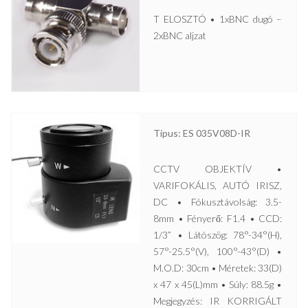
T ELOSZTÓ • 1xBNC dugó –
2xBNC aljzat
Típus: ES 035V08D-IR
CCTV OBJEKTÍV •
VARIFOKÁLIS, AUTÓ IRISZ,
DC • Fókusztávolság: 3.5-
8mm • Fényerő: F1.4 • CCD:
1/3” • Látószög: 78°-34°(H),
57°-25.5°(V), 100°-43°(D) •
M.O.D: 30cm • Méretek: 33(D)
x 47 x 45(L)mm • Súly: 88.5g •
Megjegyzés: IR KORRIGÁLT