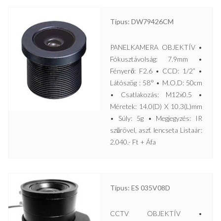
Típus: DW79426CM
PANELKAMERA OBJEKTÍV •
Fókusztávolság: 7.9mm •
Fényerő: F2.6 • CCD: 1/2” •
Látószög : 58° • M.O.D: 50cm
• Csatlakozás: M12x0.5 •
Méretek: 14.0(D) X 10.3(L)mm
• Súly: 5g • Megjegyzés: IR
szűrövel, aszf. lencseta Listaár:
2.040.- Ft + Áfa
Típus: ES 035V08D
CCTV OBJEKTÍV •