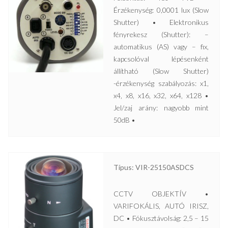
Érzékenység: 0,0001 lux (Slow
Shutter) • Elektronikus
fényrekesz (Shutter): –
automatikus (AS) vagy – fix,
kapcsolóval lépésenként
állítható (Slow Shutter)
-érzékenység szabályozás: x1,
x4, x8, x16, x32, x64, x128 •
Jel/zaj arány: nagyobb mint
50dB •
Típus: VIR-25150ASDCS
CCTV OBJEKTÍV •
VARIFOKÁLIS, AUTÓ IRISZ,
DC • Fókusztávolság: 2,5 – 15