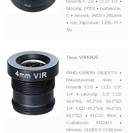
Fényerő: F 2,0 • CCD: 1/3 •
látószög: 19º(D) • csatlakozás:
C • méretek: 34(D) x 28(L)mm
• súly: 36g Listaár: 1.200.- Ft +
Áfa
Típus: VIR40420
PANELKAMERA OBJEKTÍV •
Fókusztávolság: 4mm •
Fényerő: F2.0 • CCD: 1/3”,
1/4” • Látószög : 1/3” CCD
66.6°(H), 49.2°(V), 86.1°(D)
1/4” CCD 49.2°(H), 36.6°(V),
63.5°(D) • M.O.D: 40cm •
Csatlakozás: M12x0.5 •
Méretek: 14.0(D) X 13.8(L)mm