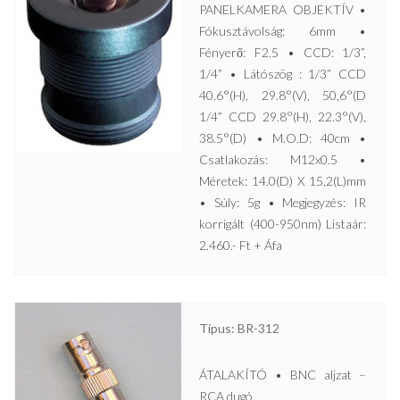
PANELKAMERA OBJEKTÍV •
Fókusztávolság: 6mm •
Fényerő: F2.5 • CCD: 1/3”,
1/4” • Látószög : 1/3” CCD
40.6°(H), 29.8°(V), 50,6°(D
1/4” CCD 29.8°(H), 22.3°(V),
38.5°(D) • M.O.D: 40cm •
Csatlakozás: M12x0.5 •
Méretek: 14.0(D) X 15,2(L)mm
• Súly: 5g • Megjegyzés: IR
korrigált (400-950nm) Listaár:
2.460.- Ft + Áfa
Típus: BR-312
ÁTALAKÍTÓ • BNC aljzat –
RCA dugó