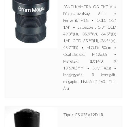
PANELKAMERA OBJEKTÍV •
Fókusztávolság: 6mm •
Fényerő: F1.8 • CCD: 1/3”,
1/4” • Látószög : 1/3” CCD
49.3°(H), 35.9°(V), 64.5°(D)
1/4” CCD 35.8°(H), 26.5°(V),
45.7°(D) • M.O.D: 50cm •
Csatlakozás: M12x0,5 •
Méretek: (D)14.0 X
13.67(L)mm • Súly: 4.1g •
Megjegyzés: IR korrigált,
megapixel Listaár: 2.460.- Ft +
Áfa
Típus: ES 028V12D-IR