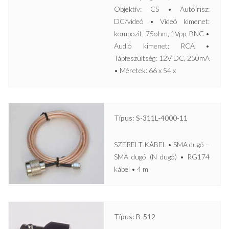
Objektív: CS • Autóírisz:
DC/videó • Videó kimenet:
kompozit, 75ohm, 1Vpp, BNC •
Audió kimenet: RCA •
Tápfeszültség: 12V DC, 250mA
• Méretek: 66 x 54 x
Típus: S-311L-4000-11
SZERELT KÁBEL • SMA dugó –
SMA dugó (N dugó) • RG174
kábel • 4 m
Típus: B-512