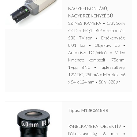
NAGYFELBONTÁSÚ,
NAGYÉRZÉKENYSÉGŰ
SZÍNES KAMERA • 1/3”, Sony
CCD + HQ1 DSP • Felbontás:
530 TV-sor • Érzékenység:
0,01 lux • Objektív: CS •
Autóírisz: DC/videó • Videó
kimenet: kompozit, 75ohm,
1Vpp, BNC • Tápfeszültség:
12V DC, 250mA • Méretek: 66
x 54 x 124 mm • Súly: 320 gr
Típus: M13B0618-IR
PANELKAMERA OBJEKTÍV •
Fókusztávolság: 6 mm •