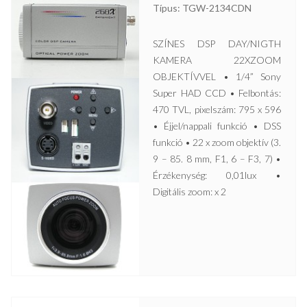
Típus: TGW-2134CDN
SZÍNES DSP DAY/NIGTH
KAMERA 22XZOOM
OBJEKTÍVVEL • 1/4” Sony
Super HAD CCD • Felbontás:
470 TVL, pixelszám: 795 x 596
• Éjjel/nappali funkció • DSS
funkció • 22 x zoom objektív (3.
9 – 85. 8 mm, F1, 6 – F3, 7) •
Érzékenység: 0,01lux •
Digitális zoom: x 2