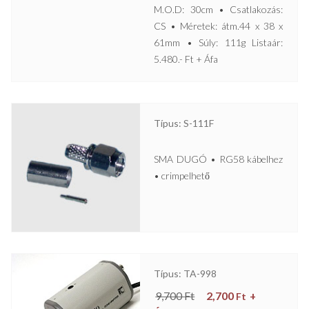
M.O.D: 30cm • Csatlakozás:
CS • Méretek: átm.44 x 38 x
61mm • Súly: 111g Listaár:
5.480.- Ft + Áfa
Típus: S-111F
SMA DUGÓ • RG58 kábelhez
• crimpelhető
Típus: TA-998
9,700
Ft
2,700
+
Ft