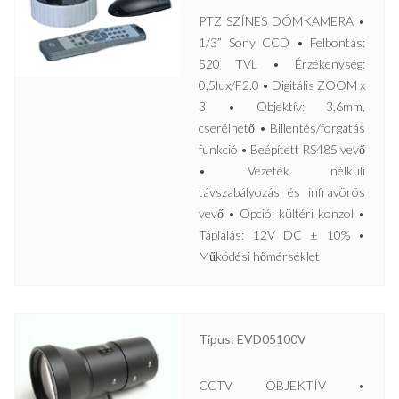
PTZ SZÍNES DÓMKAMERA •
1/3” Sony CCD • Felbontás:
520 TVL • Érzékenység:
0,5lux/F2.0 • Digitális ZOOM x
3 • Objektív: 3,6mm,
cserélhető • Billentés/forgatás
funkció • Beépített RS485 vevő
• Vezeték nélküli
távszabályozás és infravörös
vevő • Opció: kültéri konzol •
Táplálás: 12V DC ± 10% •
Működési hőmérséklet
Típus: EVD05100V
CCTV OBJEKTÍV •