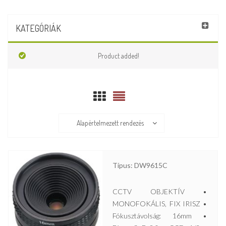
KATEGÓRIÁK
Product added!
Alapértelmezett rendezés
Típus: DW9615C
CCTV OBJEKTÍV •
MONOFOKÁLIS, FIX IRISZ •
Fókusztávolság: 16mm •