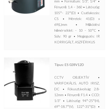
mm • Formátum: 1/3”, 1/4” •
Fényerő: 1,4 – 360 • Látószög:
105°– 22°(D) • Csatlakozás:
CS • Méretek: 41(D) x
69(L)mm • Működési
hőmérséklet: – 10 – 50°C •
Súly: 90 gr • Megjegyzés: IR
KORRIGÁLT, ASZFÉRIKUS
Típus: ES 028V12D
CCTV OBJEKTÍV •
VARIFOKÁLIS, AUTÓ IRISZ,
DC • Fókusztávolság: 2.8-
12mm • Fényerő: F1.4 • CCD:
1/3” • Látószög: 94°-25°(H),
69°-18.7°(V), 122°-31°(D) •