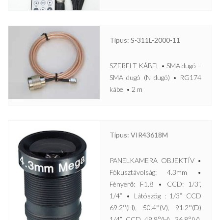
Típus: S-311L-2000-11
SZERELT KÁBEL • SMA dugó –
SMA dugó (N dugó) • RG174
kábel • 2 m
Típus: VIR43618M
PANELKAMERA OBJEKTÍV •
Fókusztávolság: 4.3mm •
Fényerő: F1.8 • CCD: 1/3”,
1/4” • Látószög : 1/3” CCD
69.2°(H), 50.4°(V), 91.2°(D)
1/4” CCD 49.8°(H), 36.8°(V),