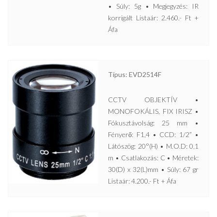
• Súly: 5g • Megjegyzés: IR
korrigált Listaár: 2.460.- Ft +
Áfa
Típus: EVD2514F
CCTV OBJEKTÍV •
MONOFOKÁLIS, FIX IRISZ •
Fókusztávolság: 25 mm •
Fényerő: F1,4 • CCD: 1/2” •
Látószög: 20°(H) • M.O.D: 0,1
m • Csatlakozás: C • Méretek:
30(D) x 32(L)mm • Súly: 67 gr
Listaár: 4.200.- Ft + Áfa