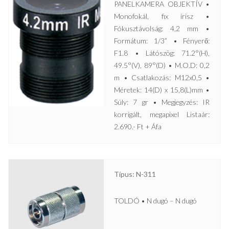
PANELKAMERA OBJEKTÍV •
Monofokál, fix írisz •
Fókusztávolság: 4,2 mm •
Formátum: 1/3” • Fényerő:
F1.8 • Látószög: 71.2°(H),
49.5°(V), 89°(D) • M.O.D: 0,2
m • Csatlakozás: M12x0,5 •
Méretek: 14(D) x 15,8(L)mm •
Súly: 7 gr • Megjegyzés: IR
korrigált, megapixel Listaár:
2.690.- Ft + Áfa
Típus: N-311
TOLDÓ • N dugó – N dugó