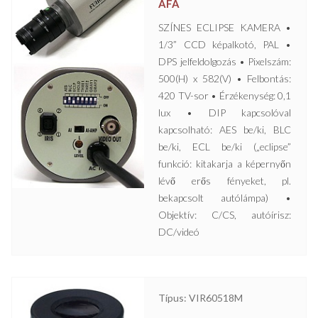
ÁFA
SZÍNES ECLIPSE KAMERA •
1/3” CCD képalkotó, PAL •
DPS jelfeldolgozás • Pixelszám:
500(H) x 582(V) • Felbontás:
420 TV-sor • Érzékenység: 0,1
lux • DIP kapcsolóval
kapcsolható: AES be/ki, BLC
be/ki, ECL be/ki („eclipse”
funkció: kitakarja a képernyőn
lévő erős fényeket, pl.
bekapcsolt autólámpa) •
Objektív: C/CS, autóírisz:
DC/videó
Típus: VIR60518M