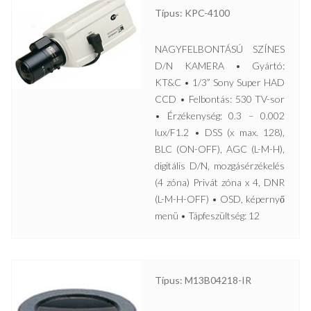
Típus: KPC-4100
NAGYFELBONTÁSÚ SZÍNES
D/N KAMERA • Gyártó:
KT&C • 1/3” Sony Super HAD
CCD • Felbontás: 530 TV-sor
• Érzékenység: 0.3 – 0.002
lux/F1.2 • DSS (x max. 128),
BLC (ON-OFF), AGC (L-M-H),
digitális D/N, mozgásérzékelés
(4 zóna) Privát zóna x 4, DNR
(L-M-H-OFF) • OSD, képernyő
menü • Tápfeszültség: 12
Típus: M13B04218-IR