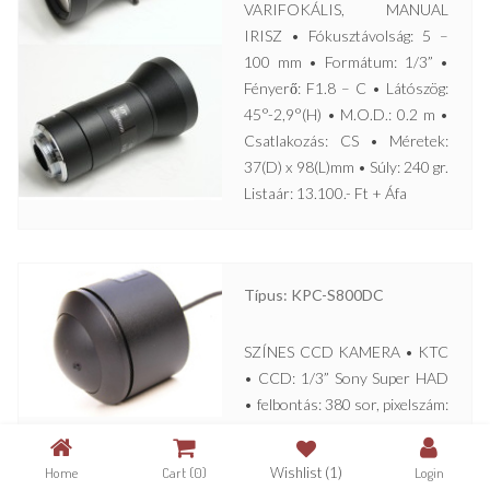
VARIFOKÁLIS, MANUAL
IRISZ • Fókusztávolság: 5 –
100 mm • Formátum: 1/3” •
Fényerő: F1.8 – C • Látószög:
45°-2,9°(H) • M.O.D.: 0.2 m •
Csatlakozás: CS • Méretek:
37(D) x 98(L)mm • Súly: 240 gr.
Listaár: 13.100.- Ft + Áfa
Típus: KPC-S800DC
SZÍNES CCD KAMERA • KTC
• CCD: 1/3” Sony Super HAD
• felbontás: 380 sor, pixelszám:
500 x 582 • érzékenység: 1
lux/F2 • objektív: Pinhole, f =
Home
Cart
(0)
Wishlist
(1)
Login
3,7 mm • 12 V DC, 180 mA •