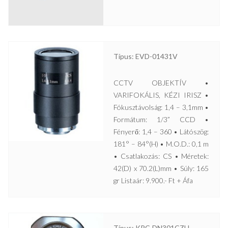
Típus: EVD-01431V
CCTV OBJEKTÍV •
VARIFOKÁLIS, KÉZI IRISZ •
Fókusztávolság: 1,4 – 3,1mm •
Formátum: 1/3” CCD •
Fényerő: 1,4 – 360 • Látószög:
181° – 84°(H) • M.O.D.: 0,1 m
• Csatlakozás: CS • Méretek:
42(D) x 70.2(L)mm • Súly: 165
gr Listaár: 9.900.- Ft + Áfa
Típus: KPC-DN301CZH