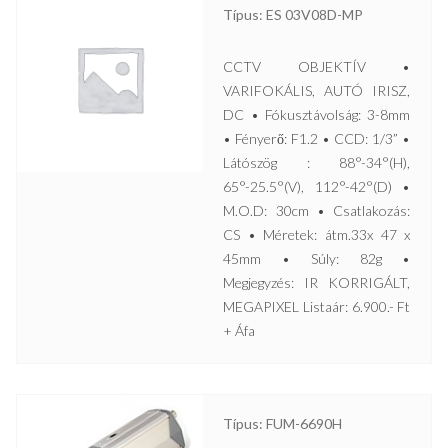
Típus: ES 03V08D-MP
CCTV OBJEKTÍV •
VARIFOKÁLIS, AUTÓ IRISZ,
DC • Fókusztávolság: 3-8mm
• Fényerő: F1.2 • CCD: 1/3” •
Látószög : 88°-34°(H),
65°-25.5°(V), 112°-42°(D) •
M.O.D: 30cm • Csatlakozás:
CS • Méretek: átm.33x 47 x
45mm • Súly: 82g •
Megjegyzés: IR KORRIGÁLT,
MEGAPIXEL Listaár: 6.900.- Ft
+ Áfa
Típus: FUM-6690H