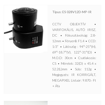
Típus: ES 028V12D-MP-IR
CCTV OBJEKTÍV •
VARIFOKÁLIS, AUTÓ IRISZ,
DC • Fókusztávolság: 2.8-
12mm • Fényerő: F1.4 • CCD:
1/3” • Látószög : 94°-25°(H),
69°-18.7°(V), 122°-31°(D) •
M.O.D: 30cm • Csatlakozás:
CS • Méretek: 32(D) x 45.4 x
52.2(L)mm • Súly: 112g •
Megjegyzés: IR KORRIGÁLT,
MEGAPIXEL Listaár: 9.870.- Ft
+ Áfa