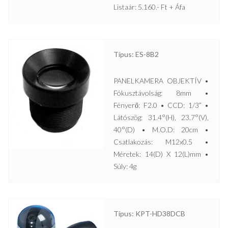
Listaár: 5.160.- Ft + Áfa
Típus: ES-8B2
PANELKAMERA OBJEKTÍV •
Fókusztávolság: 8mm •
Fényerő: F2.0 • CCD: 1/3” •
Látószög: 31.4°(H), 23.7°(V),
40°(D) • M.O.D: 20cm •
Csatlakozás: M12x0.5 •
Méretek: 14(D) X 12(L)mm •
Súly: 4g
Típus: KPT-HD38DCB