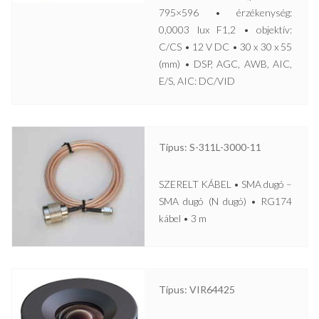
795×596 • érzékenység:
0,0003 lux F1,2 • objektív:
C/CS • 12 V DC • 30 x 30 x 55
(mm) • DSP, AGC, AWB, AIC,
E/S, AIC: DC/VID
Típus: S-311L-3000-11
SZERELT KÁBEL • SMA dugó –
SMA dugó (N dugó) • RG174
kábel • 3 m
Típus: VIR64425