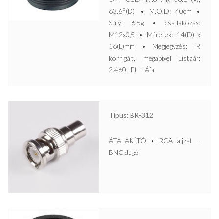
63.6°(D) • M.O.D: 40cm •
Súly: 6.5g • csatlakozás:
M12x0,5 • Méretek: 14(D) x
16(L)mm • Megjegyzés: IR
korrigált, megapixel Listaár:
2.460.- Ft + Áfa
Típus: BR-312
ÁTALAKÍTÓ • RCA aljzat –
BNC dugó