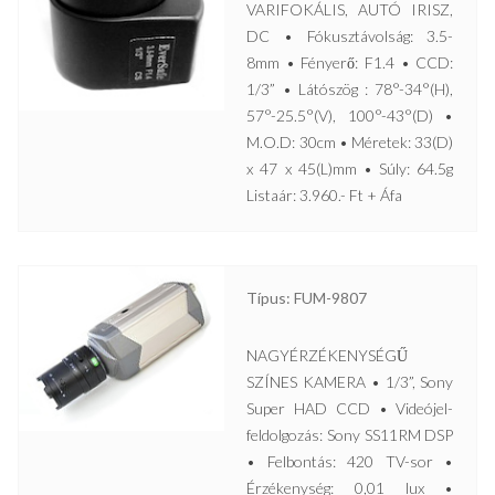
VARIFOKÁLIS, AUTÓ IRISZ,
DC • Fókusztávolság: 3.5-
8mm • Fényerő: F1.4 • CCD:
1/3” • Látószög : 78°-34°(H),
57°-25.5°(V), 100°-43°(D) •
M.O.D: 30cm • Méretek: 33(D)
x 47 x 45(L)mm • Súly: 64.5g
Listaár: 3.960.- Ft + Áfa
Típus: FUM-9807
NAGYÉRZÉKENYSÉGŰ
SZÍNES KAMERA • 1/3”, Sony
Super HAD CCD • Videójel-
feldolgozás: Sony SS11RM DSP
• Felbontás: 420 TV-sor •
Érzékenység: 0,01 lux •