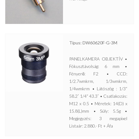
Típus: DW60620F-G-3M
PANELKAMERA OBJEKTÍV •
Fókusztávolság: 6 mm •
Fényerő: F2 • CCD:
1/2.7wmkrm, 1/3wmkrm,
1/4wmkrm • Látószög : 1/3“
58.2˚ 1/4“ 43.3˚ • Csatlakozás:
M12 x 0.5 • Méretek: 14(D) x
15.8(L)mm • Súly: 5.5g •
Megjegyzés: 3 megapixel
Listaár: 2.880.- Ft + Áfa