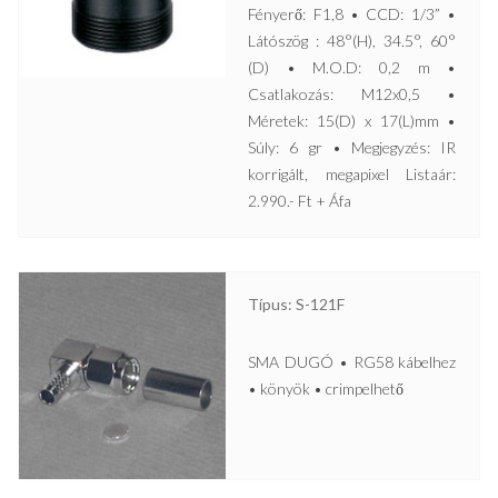
Fényerő: F1,8 • CCD: 1/3” •
Látószög : 48°(H), 34.5°, 60°
(D) • M.O.D: 0,2 m •
Csatlakozás: M12x0,5 •
Méretek: 15(D) x 17(L)mm •
Súly: 6 gr • Megjegyzés: IR
korrigált, megapixel Listaár:
2.990.- Ft + Áfa
Típus: S-121F
SMA DUGÓ • RG58 kábelhez
• könyök • crimpelhető