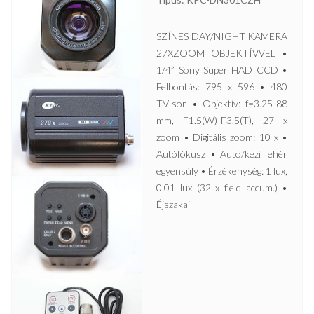
SZÍNES DAY/NIGHT KAMERA
27XZOOM OBJEKTÍVVEL •
1/4” Sony Super HAD CCD •
Felbontás: 795 x 596 • 480
TV-sor • Objektív: f=3.25-88
mm, F1.5(W)-F3.5(T), 27 x
zoom • Digitális zoom: 10 x •
Autófókusz • Autó/kézi fehér
egyensúly • Érzékenység: 1 lux,
0.01 lux (32 x field accum.) •
Éjszakai