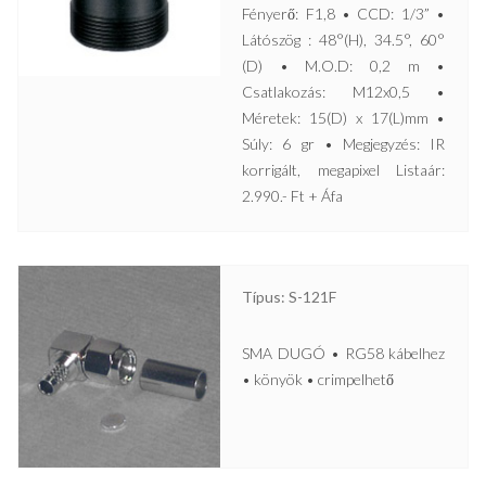
Fényerő: F1,8 • CCD: 1/3” •
Látószög : 48°(H), 34.5°, 60°
(D) • M.O.D: 0,2 m •
Csatlakozás: M12x0,5 •
Méretek: 15(D) x 17(L)mm •
Súly: 6 gr • Megjegyzés: IR
korrigált, megapixel Listaár:
2.990.- Ft + Áfa
Típus: S-121F
SMA DUGÓ • RG58 kábelhez
• könyök • crimpelhető