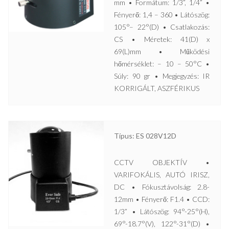
mm • Formátum: 1/3”, 1/4” •
Fényerő: 1,4 – 360 • Látószög:
105°– 22°(D) • Csatlakozás:
CS • Méretek: 41(D) x
69(L)mm • Működési
hőmérséklet: – 10 – 50°C •
Súly: 90 gr • Megjegyzés: IR
KORRIGÁLT, ASZFÉRIKUS
Típus: ES 028V12D
CCTV OBJEKTÍV •
VARIFOKÁLIS, AUTÓ IRISZ,
DC • Fókusztávolság: 2.8-
12mm • Fényerő: F1.4 • CCD:
1/3” • Látószög: 94°-25°(H),
69°-18.7°(V), 122°-31°(D) •