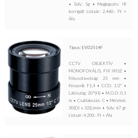
• Súly: 5g • Megjegyzés: IR
korrigált Listaár: 2.460.- Ft +
Áfa
Típus: EVD2514F
CCTV OBJEKTÍV •
MONOFOKÁLIS, FIX IRISZ •
Fókusztávolság: 25 mm •
Fényerő: F1,4 • CCD: 1/2” •
Látószög: 20°(H) • M.O.D: 0,1
m • Csatlakozás: C • Méretek:
30(D) x 32(L)mm • Súly: 67 gr
Listaár: 4.200.- Ft + Áfa