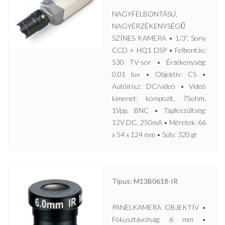
NAGYFELBONTÁSÚ,
NAGYÉRZÉKENYSÉGŰ
SZÍNES KAMERA • 1/3”, Sony
CCD + HQ1 DSP • Felbontás:
530 TV-sor • Érzékenység:
0,01 lux • Objektív: CS •
Autóírisz: DC/videó • Videó
kimenet: kompozit, 75ohm,
1Vpp, BNC • Tápfeszültség:
12V DC, 250mA • Méretek: 66
x 54 x 124 mm • Súly: 320 gr
Típus: M13B0618-IR
PANELKAMERA OBJEKTÍV •
Fókusztávolság: 6 mm •