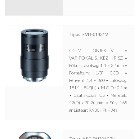
Típus: EVD-01431V
CCTV OBJEKTÍV •
VARIFOKÁLIS, KÉZI IRISZ •
Fókusztávolság: 1,4 – 3,1mm •
Formátum: 1/3” CCD •
Fényerő: 1,4 – 360 • Látószög:
181° – 84°(H) • M.O.D.: 0,1 m
• Csatlakozás: CS • Méretek:
42(D) x 70.2(L)mm • Súly: 165
gr Listaár: 9.900.- Ft + Áfa
Típus: KPC-DN301CZH