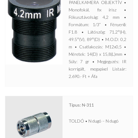
PANELKAMERA OBJEKTÍV •
Monofokál, fix írisz •
Fókusztávolság: 4,2 mm •
Formátum: 1/3” • Fényerő:
F1.8 • Látószög: 71.2°(H),
49.5°(V), 89°(D) • M.O.D: 0,2
m • Csatlakozás: M12x0,5 •
Méretek: 14(D) x 15,8(L)mm •
Súly: 7 gr • Megjegyzés: IR
korrigált, megapixel Listaár:
2.690.- Ft + Áfa
Típus: N-311
TOLDÓ • N dugó – N dugó