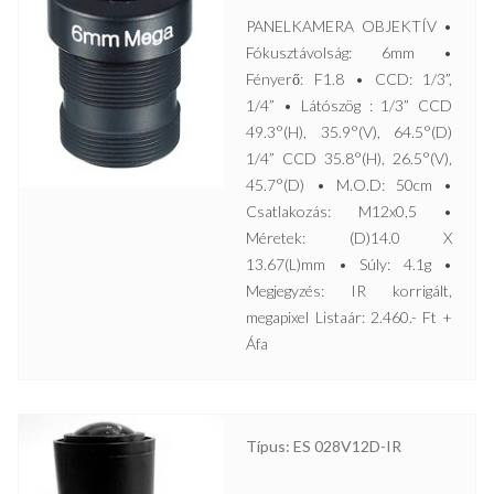
PANELKAMERA OBJEKTÍV •
Fókusztávolság: 6mm •
Fényerő: F1.8 • CCD: 1/3”,
1/4” • Látószög : 1/3” CCD
49.3°(H), 35.9°(V), 64.5°(D)
1/4” CCD 35.8°(H), 26.5°(V),
45.7°(D) • M.O.D: 50cm •
Csatlakozás: M12x0,5 •
Méretek: (D)14.0 X
13.67(L)mm • Súly: 4.1g •
Megjegyzés: IR korrigált,
megapixel Listaár: 2.460.- Ft +
Áfa
Típus: ES 028V12D-IR