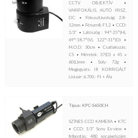
CCTV OBJEKTÍV •
VARIFOKÁLIS, AUTÓ IRISZ,
DC • Fókusztávolság: 2.8-
12mm • Fényerő: F1.2 • CCD:
1/3” • Látószög : 94°-25°(H),
69°-18.7°(V), 122°-31°(D) •
M.O.D: 30cm • Csatlakozás:
CS • Méretek: 37(D) x 45 x
60(L)mm • Súly: 72g •
Megjegyzés: IR KORRIGÁLT
Listaár: 6.700.- Ft + Áfa
Típus: KPC-S650CH
SZÍNES CCD KAMERA • KTC
• CCD: 1/3” Sony Ex-view •
felbontás: 480 sor,pixelszám: