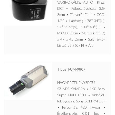
VARIFOKÁLIS, AUTÓ IRISZ,
DC • Fókusztávolság: 3.5-
8mm • Fényerő: F1.4 • CCD:
1/3” • Látószög : 78°-34°(H),
57°-25.5°(V), 100°-43°(D) •
M.O.D: 30cm • Méretek: 33(D)
x 47 x 45(L)mm • Súly: 64.5g
Listaár: 3.960.- Ft + Áfa
Típus: FUM-9807
NAGYÉRZÉKENYSÉGŰ
SZÍNES KAMERA • 1/3”, Sony
Super HAD CCD • Videójel-
feldolgozás: Sony SS11RM DSP
• Felbontás: 420 TV-sor •
Érzékenység: 0,01 lux •