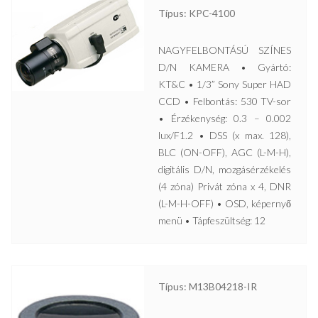
Típus: KPC-4100
NAGYFELBONTÁSÚ SZÍNES
D/N KAMERA • Gyártó:
KT&C • 1/3” Sony Super HAD
CCD • Felbontás: 530 TV-sor
• Érzékenység: 0.3 – 0.002
lux/F1.2 • DSS (x max. 128),
BLC (ON-OFF), AGC (L-M-H),
digitális D/N, mozgásérzékelés
(4 zóna) Privát zóna x 4, DNR
(L-M-H-OFF) • OSD, képernyő
menü • Tápfeszültség: 12
Típus: M13B04218-IR