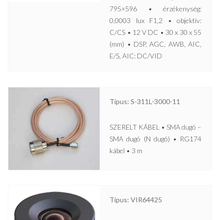
795×596 • érzékenység:
0,0003 lux F1,2 • objektív:
C/CS • 12 V DC • 30 x 30 x 55
(mm) • DSP, AGC, AWB, AIC,
E/S, AIC: DC/VID
Típus: S-311L-3000-11
SZERELT KÁBEL • SMA dugó –
SMA dugó (N dugó) • RG174
kábel • 3 m
Típus: VIR64425