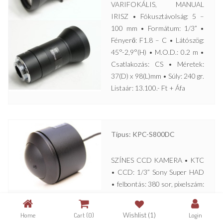
VARIFOKÁLIS, MANUAL
IRISZ • Fókusztávolság: 5 –
100 mm • Formátum: 1/3” •
Fényerő: F1.8 – C • Látószög:
45°-2,9°(H) • M.O.D.: 0.2 m •
Csatlakozás: CS • Méretek:
37(D) x 98(L)mm • Súly: 240 gr.
Listaár: 13.100.- Ft + Áfa
Típus: KPC-S800DC
SZÍNES CCD KAMERA • KTC
• CCD: 1/3” Sony Super HAD
• felbontás: 380 sor, pixelszám:
500 x 582 • érzékenység: 1
lux/F2 • objektív: Pinhole, f =
Home
Cart
(0)
Wishlist
(1)
Login
3,7 mm • 12 V DC, 180 mA •