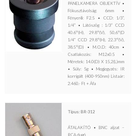
PANELKAMERA OBJEKTÍV •
Fókusztávolság: 6mm •
Fényerő: F2.5 • CCD: 1/3”,
1/4” • Látószög : 1/3” CCD
40.6°(H), 29.8°(V), 50,6°(D
1/4” CCD 29.8°(H), 22.3°(V),
38.5°(D) • M.O.D: 40cm •
Csatlakozás: M12x0.5 •
Méretek: 14.0(D) X 15,2(L)mm
• Súly: 5g • Megjegyzés: IR
korrigált (400-950nm) Listaár:
2.460.- Ft + Áfa
Típus: BR-312
ÁTALAKÍTÓ • BNC aljzat –
RCA dugó