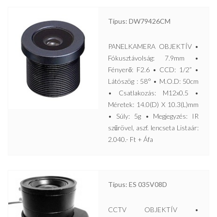
Típus: DW79426CM
PANELKAMERA OBJEKTÍV •
Fókusztávolság: 7.9mm •
Fényerő: F2.6 • CCD: 1/2” •
Látószög : 58° • M.O.D: 50cm
• Csatlakozás: M12x0.5 •
Méretek: 14.0(D) X 10.3(L)mm
• Súly: 5g • Megjegyzés: IR
szűrövel, aszf. lencseta Listaár:
2.040.- Ft + Áfa
Típus: ES 035V08D
CCTV OBJEKTÍV •