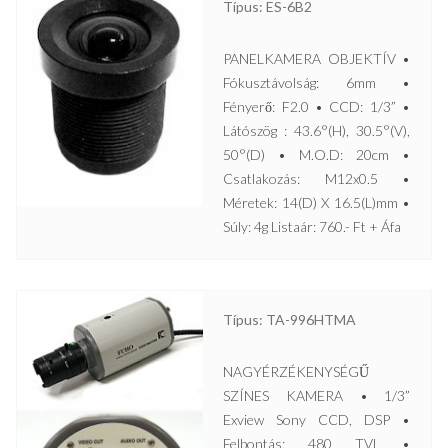
Típus: ES-6B2
PANELKAMERA OBJEKTÍV •
Fókusztávolság: 6mm •
Fényerő: F2.0 • CCD: 1/3” •
Látószög : 43.6°(H), 30.5°(V),
50°(D) • M.O.D: 20cm •
Csatlakozás: M12x0.5 •
Méretek: 14(D) X 16.5(L)mm •
Súly: 4g Listaár: 760.- Ft + Áfa
Típus: TA-996HTMA
NAGYÉRZÉKENYSÉGŰ
SZÍNES KAMERA • 1/3”
Exview Sony CCD, DSP •
Felbontás: 480 TVL •