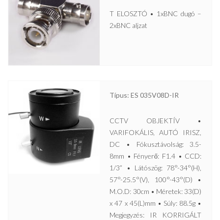
T ELOSZTÓ • 1xBNC dugó –
2xBNC aljzat
Típus: ES 035V08D-IR
CCTV OBJEKTÍV •
VARIFOKÁLIS, AUTÓ IRISZ,
DC • Fókusztávolság: 3.5-
8mm • Fényerő: F1.4 • CCD:
1/3” • Látószög: 78°-34°(H),
57°-25.5°(V), 100°-43°(D) •
M.O.D: 30cm • Méretek: 33(D)
x 47 x 45(L)mm • Súly: 88.5g •
Megjegyzés: IR KORRIGÁLT