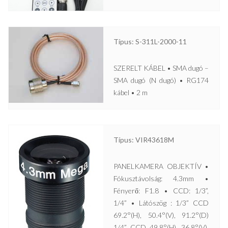
Típus: S-311L-2000-11
SZERELT KÁBEL • SMA dugó –
SMA dugó (N dugó) • RG174
kábel • 2 m
Típus: VIR43618M
PANELKAMERA OBJEKTÍV •
Fókusztávolság: 4.3mm •
Fényerő: F1.8 • CCD: 1/3”,
1/4” • Látószög : 1/3” CCD
69.2°(H), 50.4°(V), 91.2°(D)
1/4” CCD 49.8°(H), 36.8°(V),