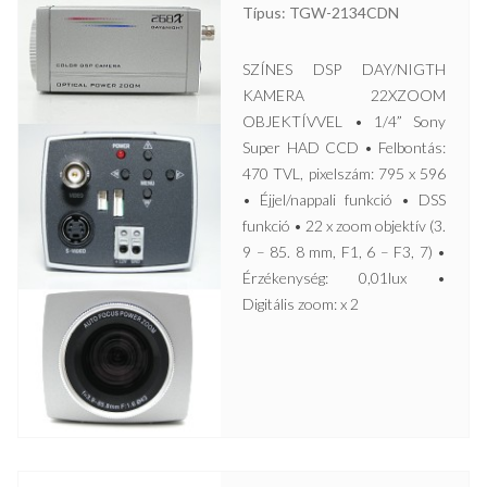
Típus: TGW-2134CDN
SZÍNES DSP DAY/NIGTH
KAMERA 22XZOOM
OBJEKTÍVVEL • 1/4” Sony
Super HAD CCD • Felbontás:
470 TVL, pixelszám: 795 x 596
• Éjjel/nappali funkció • DSS
funkció • 22 x zoom objektív (3.
9 – 85. 8 mm, F1, 6 – F3, 7) •
Érzékenység: 0,01lux •
Digitális zoom: x 2