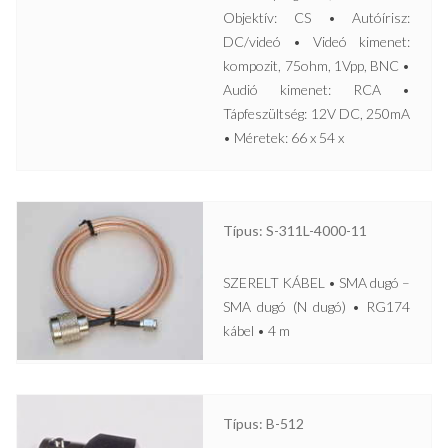
Objektív: CS • Autóírisz:
DC/videó • Videó kimenet:
kompozit, 75ohm, 1Vpp, BNC •
Audió kimenet: RCA •
Tápfeszültség: 12V DC, 250mA
• Méretek: 66 x 54 x
Típus: S-311L-4000-11
SZERELT KÁBEL • SMA dugó –
SMA dugó (N dugó) • RG174
kábel • 4 m
Típus: B-512