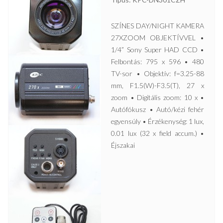
SZÍNES DAY/NIGHT KAMERA
27XZOOM OBJEKTÍVVEL •
1/4” Sony Super HAD CCD •
Felbontás: 795 x 596 • 480
TV-sor • Objektív: f=3.25-88
mm, F1.5(W)-F3.5(T), 27 x
zoom • Digitális zoom: 10 x •
Autófókusz • Autó/kézi fehér
egyensúly • Érzékenység: 1 lux,
0.01 lux (32 x field accum.) •
Éjszakai