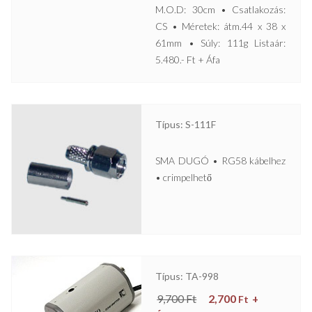
M.O.D: 30cm • Csatlakozás:
CS • Méretek: átm.44 x 38 x
61mm • Súly: 111g Listaár:
5.480.- Ft + Áfa
Típus: S-111F
SMA DUGÓ • RG58 kábelhez
• crimpelhető
Típus: TA-998
9,700
Ft
2,700
+
Ft