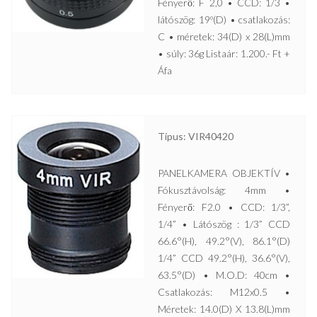
Fényerő: F 2,0 • CCD: 1/3 •
látószög: 19º(D) • csatlakozás:
C • méretek: 34(D) x 28(L)mm
• súly: 36g Listaár: 1.200.- Ft +
Áfa
Típus: VIR40420
PANELKAMERA OBJEKTÍV •
Fókusztávolság: 4mm •
Fényerő: F2.0 • CCD: 1/3”,
1/4” • Látószög : 1/3” CCD
66.6°(H), 49.2°(V), 86.1°(D)
1/4” CCD 49.2°(H), 36.6°(V),
63.5°(D) • M.O.D: 40cm •
Csatlakozás: M12x0.5 •
Méretek: 14.0(D) X 13.8(L)mm