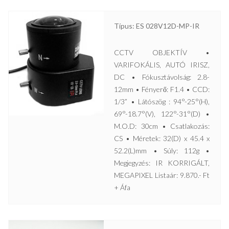
Típus: ES 028V12D-MP-IR
CCTV OBJEKTÍV •
VARIFOKÁLIS, AUTÓ IRISZ,
DC • Fókusztávolság: 2.8-
12mm • Fényerő: F1.4 • CCD:
1/3” • Látószög : 94°-25°(H),
69°-18.7°(V), 122°-31°(D) •
M.O.D: 30cm • Csatlakozás:
CS • Méretek: 32(D) x 45.4 x
52.2(L)mm • Súly: 112g •
Megjegyzés: IR KORRIGÁLT,
MEGAPIXEL Listaár: 9.870.- Ft
+ Áfa