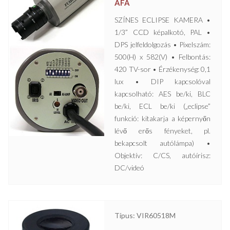
ÁFA
SZÍNES ECLIPSE KAMERA •
1/3” CCD képalkotó, PAL •
DPS jelfeldolgozás • Pixelszám:
500(H) x 582(V) • Felbontás:
420 TV-sor • Érzékenység: 0,1
lux • DIP kapcsolóval
kapcsolható: AES be/ki, BLC
be/ki, ECL be/ki („eclipse”
funkció: kitakarja a képernyőn
lévő erős fényeket, pl.
bekapcsolt autólámpa) •
Objektív: C/CS, autóírisz:
DC/videó
Típus: VIR60518M