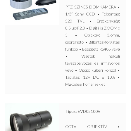
PTZ SZÍNES DÓMKAMERA •
1/3” Sony CCD • Felbontás:
520 TVL • Érzékenység:
0,5lux/F2.0 • Digitális ZOOM x
3 • Objektív: 3,6mm,
cserélhető • Billentés/forgatás
funkció • Beépített RS485 vevő
• Vezeték nélküli
távszabályozás és infravörös
vevő • Opció: kültéri konzol •
Táplálás: 12V DC ± 10% •
Működési hőmérséklet
Típus: EVD05100V
CCTV OBJEKTÍV •