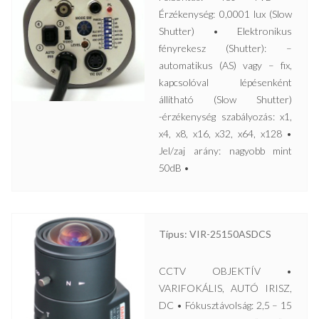
Érzékenység: 0,0001 lux (Slow
Shutter) • Elektronikus
fényrekesz (Shutter): –
automatikus (AS) vagy – fix,
kapcsolóval lépésenként
állítható (Slow Shutter)
-érzékenység szabályozás: x1,
x4, x8, x16, x32, x64, x128 •
Jel/zaj arány: nagyobb mint
50dB •
Típus: VIR-25150ASDCS
CCTV OBJEKTÍV •
VARIFOKÁLIS, AUTÓ IRISZ,
DC • Fókusztávolság: 2,5 – 15