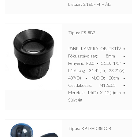
Listaár: 5.160.- Ft + Áfa
Típus: ES-8B2
PANELKAMERA OBJEKTÍV •
Fókusztávolság: 8mm •
Fényerő: F2.0 • CCD: 1/3” •
Látószög: 31.4°(H), 23.7°(V),
40°(D) • M.O.D: 20cm •
Csatlakozás: M12x0.5 •
Méretek: 14(D) X 12(L)mm •
Súly: 4g
Típus: KPT-HD38DCB