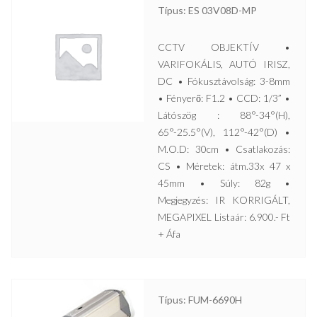
Típus: ES 03V08D-MP
CCTV OBJEKTÍV •
VARIFOKÁLIS, AUTÓ IRISZ,
DC • Fókusztávolság: 3-8mm
• Fényerő: F1.2 • CCD: 1/3” •
Látószög : 88°-34°(H),
65°-25.5°(V), 112°-42°(D) •
M.O.D: 30cm • Csatlakozás:
CS • Méretek: átm.33x 47 x
45mm • Súly: 82g •
Megjegyzés: IR KORRIGÁLT,
MEGAPIXEL Listaár: 6.900.- Ft
+ Áfa
Típus: FUM-6690H