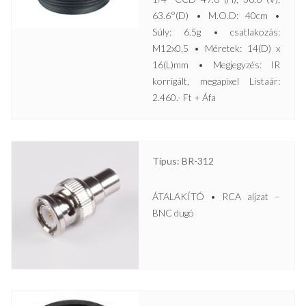
63.6°(D) • M.O.D: 40cm •
Súly: 6.5g • csatlakozás:
M12x0,5 • Méretek: 14(D) x
16(L)mm • Megjegyzés: IR
korrigált, megapixel Listaár:
2.460.- Ft + Áfa
Típus: BR-312
ÁTALAKÍTÓ • RCA aljzat –
BNC dugó