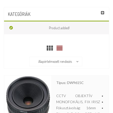
KATEGÓRIÁK
Product added!
Alapértelmezett rendezés
Típus: DW9615C
CCTV OBJEKTÍV •
MONOFOKÁLIS, FIX IRISZ •
Fókusztávolság: 16mm •