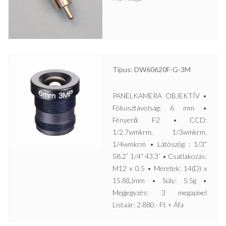
Típus: DW60620F-G-3M
PANELKAMERA OBJEKTÍV •
Fókusztávolság: 6 mm •
Fényerő: F2 • CCD:
1/2.7wmkrm, 1/3wmkrm,
1/4wmkrm • Látószög : 1/3“
58.2˚ 1/4“ 43.3˚ • Csatlakozás:
M12 x 0.5 • Méretek: 14(D) x
15.8(L)mm • Súly: 5.5g •
Megjegyzés: 3 megapixel
Listaár: 2.880.- Ft + Áfa