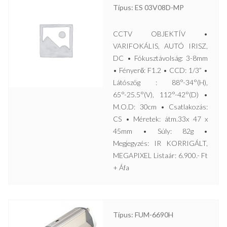
Típus: ES 03V08D-MP
CCTV OBJEKTÍV •
VARIFOKÁLIS, AUTÓ IRISZ,
DC • Fókusztávolság: 3-8mm
• Fényerő: F1.2 • CCD: 1/3” •
Látószög : 88°-34°(H),
65°-25.5°(V), 112°-42°(D) •
M.O.D: 30cm • Csatlakozás:
CS • Méretek: átm.33x 47 x
45mm • Súly: 82g •
Megjegyzés: IR KORRIGÁLT,
MEGAPIXEL Listaár: 6.900.- Ft
+ Áfa
Típus: FUM-6690H