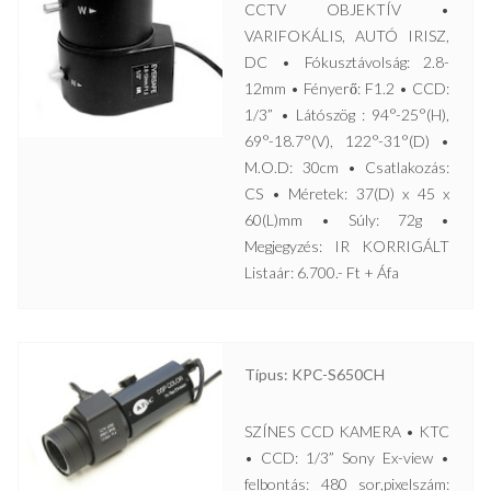
CCTV OBJEKTÍV •
VARIFOKÁLIS, AUTÓ IRISZ,
DC • Fókusztávolság: 2.8-
12mm • Fényerő: F1.2 • CCD:
1/3” • Látószög : 94°-25°(H),
69°-18.7°(V), 122°-31°(D) •
M.O.D: 30cm • Csatlakozás:
CS • Méretek: 37(D) x 45 x
60(L)mm • Súly: 72g •
Megjegyzés: IR KORRIGÁLT
Listaár: 6.700.- Ft + Áfa
Típus: KPC-S650CH
SZÍNES CCD KAMERA • KTC
• CCD: 1/3” Sony Ex-view •
felbontás: 480 sor,pixelszám: