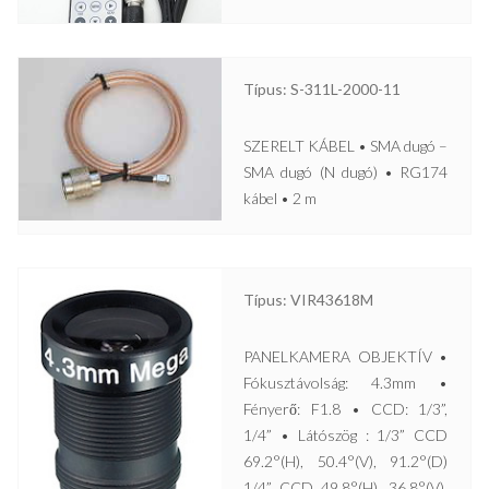
Típus: S-311L-2000-11
SZERELT KÁBEL • SMA dugó –
SMA dugó (N dugó) • RG174
kábel • 2 m
Típus: VIR43618M
PANELKAMERA OBJEKTÍV •
Fókusztávolság: 4.3mm •
Fényerő: F1.8 • CCD: 1/3”,
1/4” • Látószög : 1/3” CCD
69.2°(H), 50.4°(V), 91.2°(D)
1/4” CCD 49.8°(H), 36.8°(V),