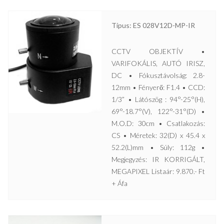
Típus: ES 028V12D-MP-IR
CCTV OBJEKTÍV •
VARIFOKÁLIS, AUTÓ IRISZ,
DC • Fókusztávolság: 2.8-
12mm • Fényerő: F1.4 • CCD:
1/3” • Látószög : 94°-25°(H),
69°-18.7°(V), 122°-31°(D) •
M.O.D: 30cm • Csatlakozás:
CS • Méretek: 32(D) x 45.4 x
52.2(L)mm • Súly: 112g •
Megjegyzés: IR KORRIGÁLT,
MEGAPIXEL Listaár: 9.870.- Ft
+ Áfa