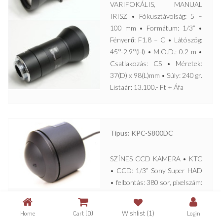
VARIFOKÁLIS, MANUAL
IRISZ • Fókusztávolság: 5 –
100 mm • Formátum: 1/3” •
Fényerő: F1.8 – C • Látószög:
45°-2,9°(H) • M.O.D.: 0.2 m •
Csatlakozás: CS • Méretek:
37(D) x 98(L)mm • Súly: 240 gr.
Listaár: 13.100.- Ft + Áfa
Típus: KPC-S800DC
SZÍNES CCD KAMERA • KTC
• CCD: 1/3” Sony Super HAD
• felbontás: 380 sor, pixelszám:
500 x 582 • érzékenység: 1
lux/F2 • objektív: Pinhole, f =
Home
Cart
(0)
Wishlist
(1)
Login
3,7 mm • 12 V DC, 180 mA •