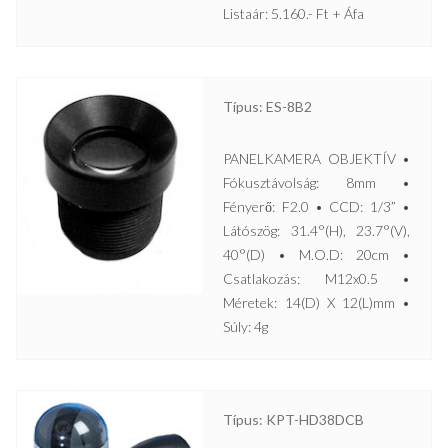
Listaár: 5.160.- Ft + Áfa
Típus: ES-8B2
PANELKAMERA OBJEKTÍV •
Fókusztávolság: 8mm •
Fényerő: F2.0 • CCD: 1/3” •
Látószög: 31.4°(H), 23.7°(V),
40°(D) • M.O.D: 20cm •
Csatlakozás: M12x0.5 •
Méretek: 14(D) X 12(L)mm •
Súly: 4g
Típus: KPT-HD38DCB