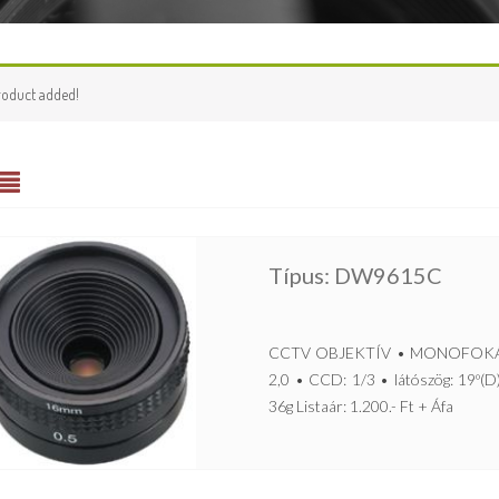
roduct added!
Típus: DW9615C
CCTV OBJEKTÍV • MONOFOKÁLIS,
2,0 • CCD: 1/3 • látószög: 19º(D
36g Listaár: 1.200.- Ft + Áfa