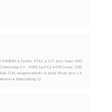
KAMERA • Gyártó: KT&C • 1/3” Sony Super HAD
zékenység: 0.3 – 0.002 lux/F1.2 • DSS (x max. 128),
ális D/N, mozgásérzékelés (4 zóna) Privát zóna x 4,
 menü • Tápfeszültség: 12