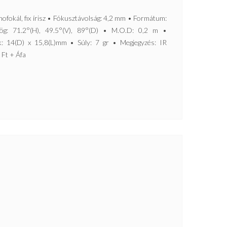
ál, fix írisz • Fókusztávolság: 4,2 mm • Formátum:
ög: 71.2°(H), 49.5°(V), 89°(D) • M.O.D: 0,2 m •
: 14(D) x 15,8(L)mm • Súly: 7 gr • Megjegyzés: IR
- Ft + Áfa