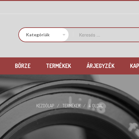
BÖRZE
TERMÉKEK
ÁRJEGYZÉK
KA
KEZDŐLAP
/
TERMÉKEK
/
4. OLDAL