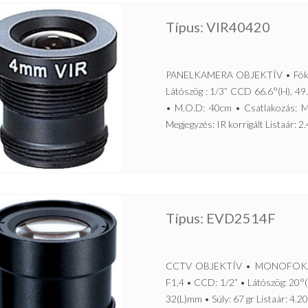
Típus: VIR40420
PANELKAMERA OBJEKTÍV • Fókuszt
Látószög : 1/3” CCD 66.6°(H), 49.
• M.O.D: 40cm • Csatlakozás: M
Megjegyzés: IR korrigált Listaár: 2.
Típus: EVD2514F
CCTV OBJEKTÍV • MONOFOKÁLIS,
F1,4 • CCD: 1/2” • Látószög: 20°(
32(L)mm • Súly: 67 gr Listaár: 4.20