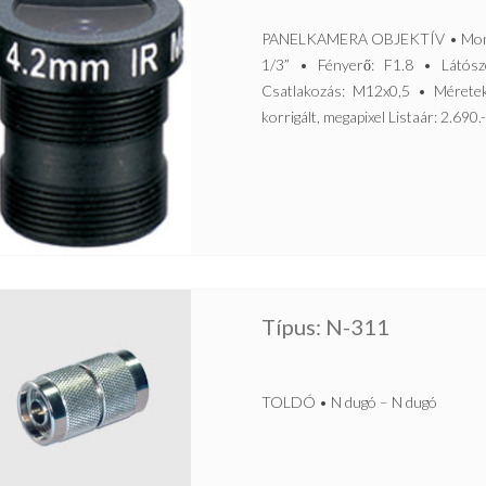
PANELKAMERA OBJEKTÍV • Monofok
1/3” • Fényerő: F1.8 • Látósz
Csatlakozás: M12x0,5 • Méretek
korrigált, megapixel Listaár: 2.690.
Típus: N-311
TOLDÓ • N dugó – N dugó