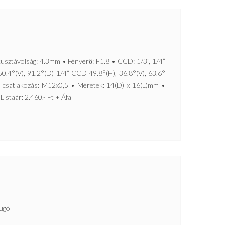
ávolság: 4.3mm • Fényerő: F1.8 • CCD: 1/3”, 1/4”
50.4°(V), 91.2°(D) 1/4” CCD 49.8°(H), 36.8°(V), 63.6°
• csatlakozás: M12x0,5 • Méretek: 14(D) x 16(L)mm •
Listaár: 2.460.- Ft + Áfa
ugó