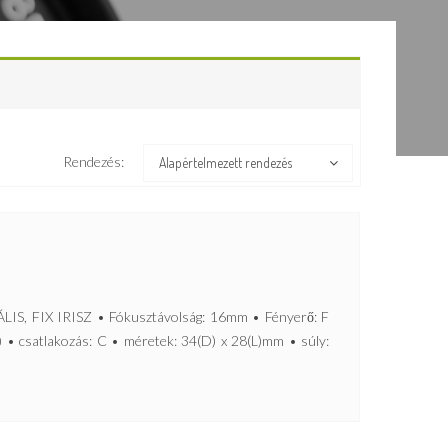
Rendezés:
Alapértelmezett rendezés
 FIX IRISZ • Fókusztávolság: 16mm • Fényerő: F
) • csatlakozás: C • méretek: 34(D) x 28(L)mm • súly: