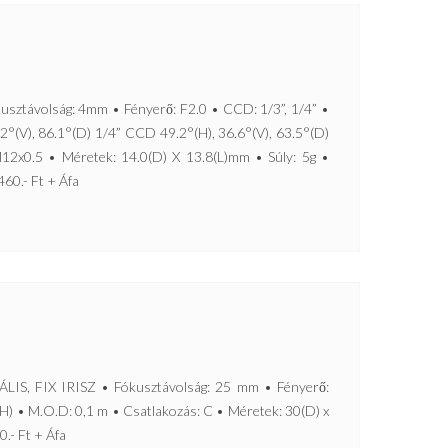
ávolság: 4mm • Fényerő: F2.0 • CCD: 1/3”, 1/4” •
2°(V), 86.1°(D) 1/4” CCD 49.2°(H), 36.6°(V), 63.5°(D)
12x0.5 • Méretek: 14.0(D) X 13.8(L)mm • Súly: 5g •
460.- Ft + Áfa
 FIX IRISZ • Fókusztávolság: 25 mm • Fényerő:
H) • M.O.D: 0,1 m • Csatlakozás: C • Méretek: 30(D) x
0.- Ft + Áfa