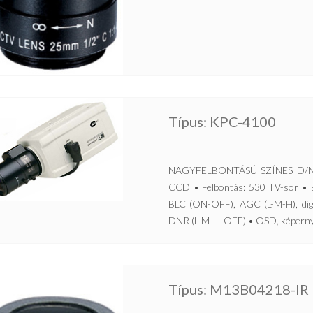
Típus: KPC-4100
NAGYFELBONTÁSÚ SZÍNES D/N 
CCD • Felbontás: 530 TV-sor • Ér
BLC (ON-OFF), AGC (L-M-H), digit
DNR (L-M-H-OFF) • OSD, képernyő
Típus: M13B04218-IR