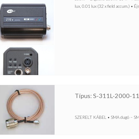
lux, 0.01 lux (32 x field accum.) • Éj
Típus: S-311L-2000-1
SZERELT KÁBEL • SMA dugó – SMA