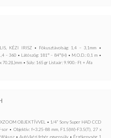
, KÉZI IRISZ • Fókusztávolság: 1,4 – 3,1mm •
4 – 360 • Látószög: 181° – 84°(H) • M.O.D.: 0,1 m •
 70.2(L)mm • Súly: 165 gr Listaár: 9.900.- Ft + Áfa
H
XZOOM OBJEKTÍVVEL • 1/4” Sony Super HAD CCD
sor • Objektív: f=3.25-88 mm, F1.5(W)-F3.5(T), 27 x
tófókusz • Autó/kézi fehér egyensúly • Érzékenység: 1