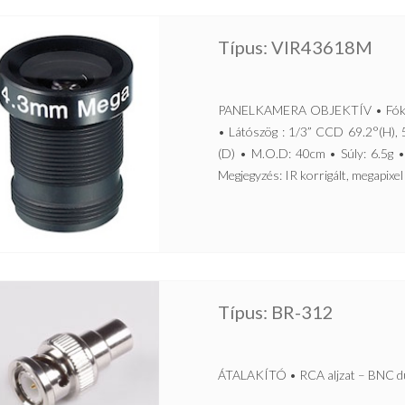
Típus: VIR43618M
PANELKAMERA OBJEKTÍV • Fókuszt
• Látószög : 1/3” CCD 69.2°(H), 
(D) • M.O.D: 40cm • Súly: 6.5g 
Megjegyzés: IR korrigált, megapixel 
Típus: BR-312
ÁTALAKÍTÓ • RCA aljzat – BNC d