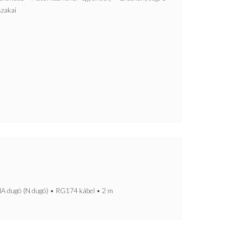
szakai
1
 dugó (N dugó) • RG174 kábel • 2 m