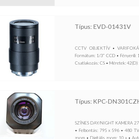
Típus: EVD-01431V
CCTV OBJEKTÍV • VARIFOKÁLIS
Formátum: 1/3” CCD • Fényerő: 1,
Csatlakozás: CS • Méretek: 42(D) x
Típus: KPC-DN301CZ
SZÍNES DAY/NIGHT KAMERA 27
• Felbontás: 795 x 596 • 480 TV-
zoom • Digitális zoom: 10 x • Au