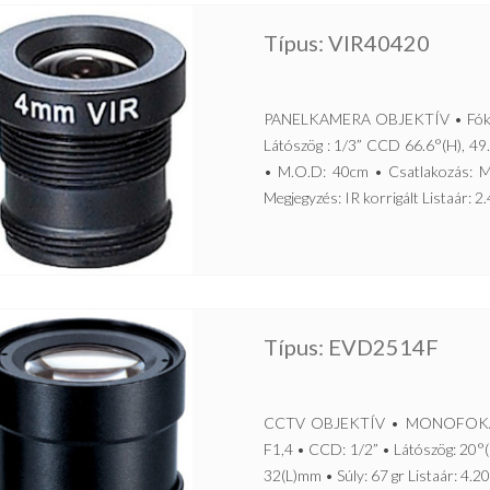
Típus: VIR40420
PANELKAMERA OBJEKTÍV • Fókuszt
Látószög : 1/3” CCD 66.6°(H), 49.
• M.O.D: 40cm • Csatlakozás: M
Megjegyzés: IR korrigált Listaár: 2.
Típus: EVD2514F
CCTV OBJEKTÍV • MONOFOKÁLIS,
F1,4 • CCD: 1/2” • Látószög: 20°(
32(L)mm • Súly: 67 gr Listaár: 4.20