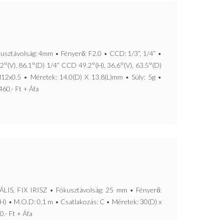
ávolság: 4mm • Fényerő: F2.0 • CCD: 1/3”, 1/4” •
2°(V), 86.1°(D) 1/4” CCD 49.2°(H), 36.6°(V), 63.5°(D)
12x0.5 • Méretek: 14.0(D) X 13.8(L)mm • Súly: 5g •
460.- Ft + Áfa
 FIX IRISZ • Fókusztávolság: 25 mm • Fényerő:
H) • M.O.D: 0,1 m • Csatlakozás: C • Méretek: 30(D) x
0.- Ft + Áfa