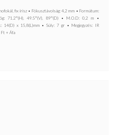
ál, fix írisz • Fókusztávolság: 4,2 mm • Formátum:
ög: 71.2°(H), 49.5°(V), 89°(D) • M.O.D: 0,2 m •
: 14(D) x 15,8(L)mm • Súly: 7 gr • Megjegyzés: IR
- Ft + Áfa