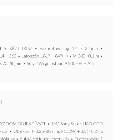
, KÉZI IRISZ • Fókusztávolság: 1,4 – 3,1mm •
4 – 360 • Látószög: 181° – 84°(H) • M.O.D.: 0,1 m •
 70.2(L)mm • Súly: 165 gr Listaár: 9.900.- Ft + Áfa
H
XZOOM OBJEKTÍVVEL • 1/4” Sony Super HAD CCD
sor • Objektív: f=3.25-88 mm, F1.5(W)-F3.5(T), 27 x
tófókusz • Autó/kézi fehér egyensúly • Érzékenység: 1