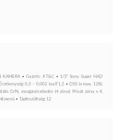
KAMERA • Gyártó: KT&C • 1/3” Sony Super HAD
zékenység: 0.3 – 0.002 lux/F1.2 • DSS (x max. 128),
ális D/N, mozgásérzékelés (4 zóna) Privát zóna x 4,
 menü • Tápfeszültség: 12