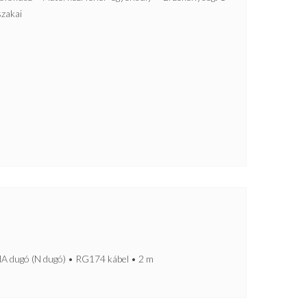
szakai
1
 dugó (N dugó) • RG174 kábel • 2 m