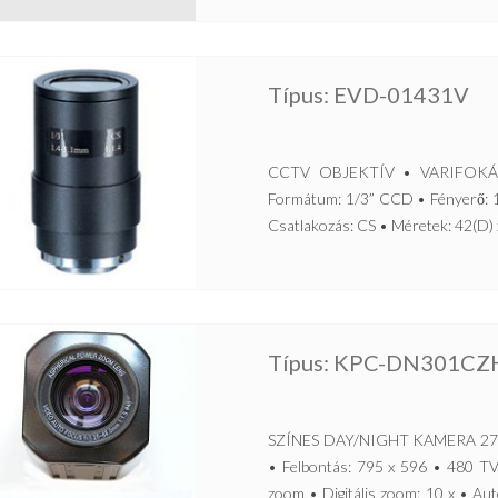
Típus: EVD-01431V
CCTV OBJEKTÍV • VARIFOKÁLIS
Formátum: 1/3” CCD • Fényerő: 1,
Csatlakozás: CS • Méretek: 42(D) x
Típus: KPC-DN301CZ
SZÍNES DAY/NIGHT KAMERA 27
• Felbontás: 795 x 596 • 480 TV-
zoom • Digitális zoom: 10 x • Au