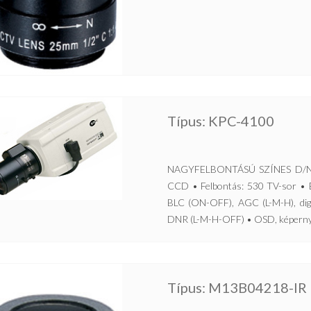
Típus: KPC-4100
NAGYFELBONTÁSÚ SZÍNES D/N 
CCD • Felbontás: 530 TV-sor • Ér
BLC (ON-OFF), AGC (L-M-H), digit
DNR (L-M-H-OFF) • OSD, képernyő
Típus: M13B04218-IR