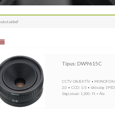
roduct added!
Típus: DW9615C
CCTV OBJEKTÍV • MONOFOKÁLIS,
2,0 • CCD: 1/3 • látószög: 19º(D
36g Listaár: 1.200.- Ft + Áfa