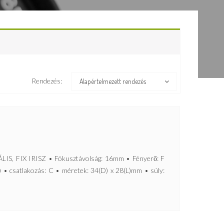
Rendezés:
Alapértelmezett rendezés
 FIX IRISZ • Fókusztávolság: 16mm • Fényerő: F
) • csatlakozás: C • méretek: 34(D) x 28(L)mm • súly: