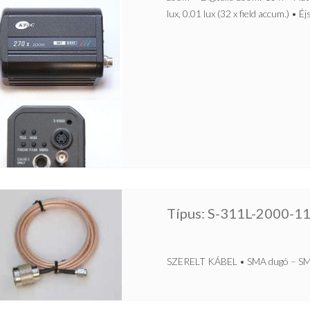
lux, 0.01 lux (32 x field accum.) • Éj
Típus: S-311L-2000-1
SZERELT KÁBEL • SMA dugó – SMA