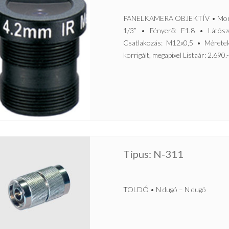
PANELKAMERA OBJEKTÍV • Monofok
1/3” • Fényerő: F1.8 • Látósz
Csatlakozás: M12x0,5 • Méretek
korrigált, megapixel Listaár: 2.690.
Típus: N-311
TOLDÓ • N dugó – N dugó