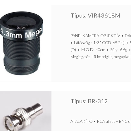
Típus: VIR43618M
PANELKAMERA OBJEKTÍV • Fókuszt
• Látószög : 1/3” CCD 69.2°(H), 
(D) • M.O.D: 40cm • Súly: 6.5g 
Megjegyzés: IR korrigált, megapixel 
Típus: BR-312
ÁTALAKÍTÓ • RCA aljzat – BNC d