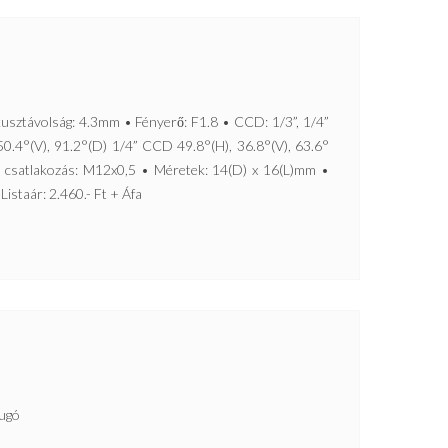
ávolság: 4.3mm • Fényerő: F1.8 • CCD: 1/3”, 1/4”
50.4°(V), 91.2°(D) 1/4” CCD 49.8°(H), 36.8°(V), 63.6°
• csatlakozás: M12x0,5 • Méretek: 14(D) x 16(L)mm •
Listaár: 2.460.- Ft + Áfa
ugó