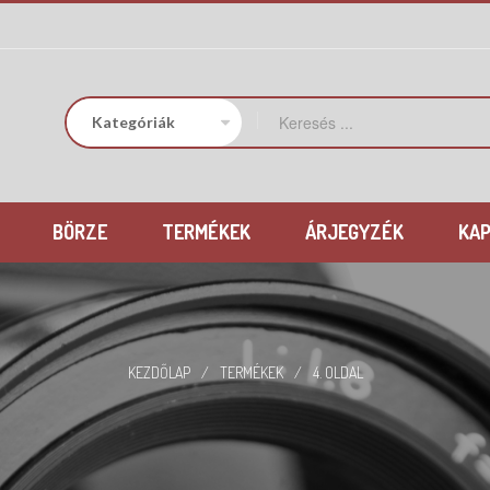
BÖRZE
TERMÉKEK
ÁRJEGYZÉK
KA
KEZDŐLAP
/
TERMÉKEK
/
4. OLDAL