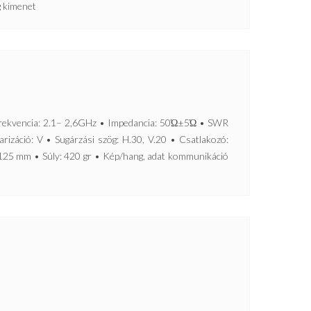
g kimenet
vencia: 2.1– 2,6GHz • Impedancia: 50Ώ±5Ώ • SWR
rizáció: V • Sugárzási szög: H.30, V.20 • Csatlakozó:
 125 mm • Súly: 420 gr • Kép/hang, adat kommunikáció