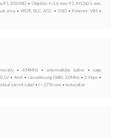
ux/F1.2(50IRE) • Objektív: f=3.6 mm/ F2, M12x0.5 mm,
Privát zóna • WDR, BLC, AGC • OSD • Kimenet: VBS •
ratív • 434MHz • antennafejbe építve • nagy
0,1V • 4mA • sávszélesség (3dB): 3,0MHz • 1 Kbps •
kkal szerelt kábel • l = 2750 mm • kedvező ár