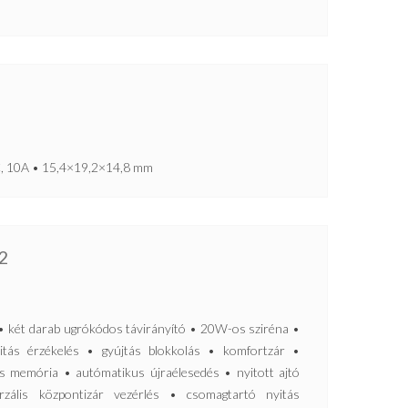
1C, 10A • 15,4×19,2×14,8 mm
2
t darab ugrókódos távirányító • 20W-os sziréna •
itás érzékelés • gyújtás blokkolás • komfortzár •
ás memória • autómatikus újraélesedés • nyitott ajtó
erzális központizár vezérlés • csomagtartó nyitás