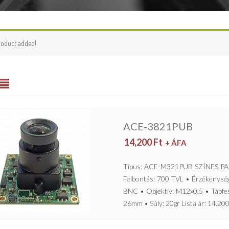
roduct added!
ACE-3821PUB
14,200
Ft
+ ÁFA
Típus: ACE-M321PUB SZÍNES PA
Felbontás: 700 TVL • Érzékenység
BNC • Objektív: M12x0.5 • Tápfe
26mm • Súly: 20gr Lista ár: 14.200