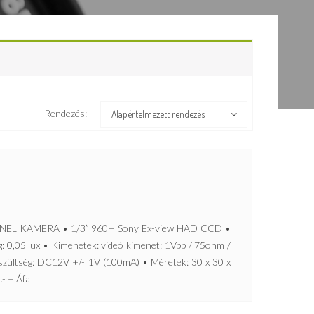
Rendezés:
Alapértelmezett rendezés
NEL KAMERA • 1/3” 960H Sony Ex-view HAD CCD •
: 0,05 lux • Kimenetek: videó kimenet: 1Vpp / 75ohm /
szültség: DC12V +/- 1V (100mA) • Méretek: 30 x 30 x
.- + Áfa