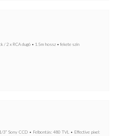
 / 2 x RCA dugó • 1.5m hossz • fekete szín
H
 Sony CCD • Felbontás: 480 TVL • Effective pixel: