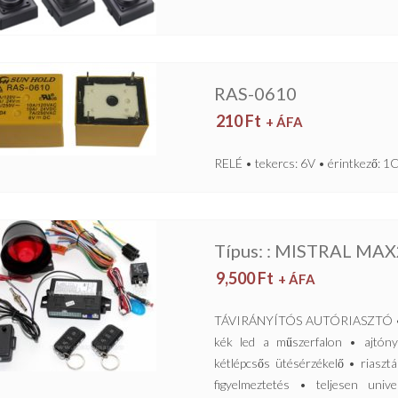
RAS-0610
210
Ft
+ ÁFA
RELÉ • tekercs: 6V • érintkező: 
Típus: : MISTRAL MAX
9,500
Ft
+ ÁFA
TÁVIRÁNYÍTÓS AUTÓRIASZTÓ • ké
kék led a műszerfalon • ajtóny
kétlépcsős ütésérzékelő • riaszt
figyelmeztetés • teljesen univ