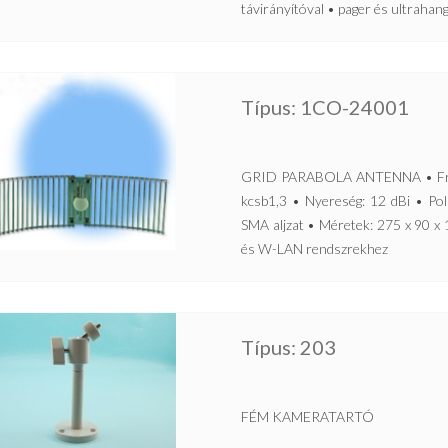
távirányítóval • pager és ultrahan
Típus: 1CO-24001
GRID PARABOLA ANTENNA • Frek
kcsb1,3 • Nyereség: 12 dBi • Pola
SMA aljzat • Méretek: 275 x 90 x
és W-LAN rendszrekhez
Típus: 203
FÉM KAMERATARTÓ