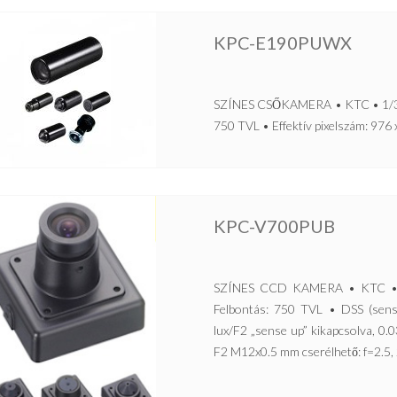
KPC-E190PUWX
SZÍNES CSŐKAMERA • KTC • 1/3” 
750 TVL • Effektív pixelszám: 976 
KPC-V700PUB
SZÍNES CCD KAMERA • KTC • 1
Felbontás: 750 TVL • DSS (sens
lux/F2 „sense up” kikapcsolva, 0.
F2 M12x0.5 mm cserélhető: f=2.5, 2