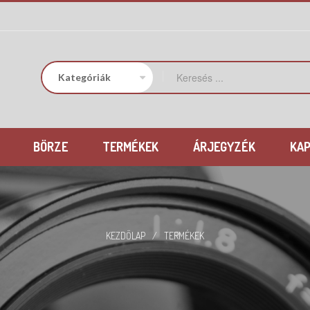
BÖRZE
TERMÉKEK
ÁRJEGYZÉK
KA
KEZDŐLAP
/
TERMÉKEK