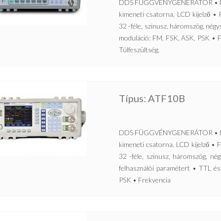
DDS FÜGGVÉNYGENERÁTOR • Direkt 
kimeneti csatorna, LCD kijelző 
32 -féle, szinusz, háromszög, nég
moduláció: FM, FSK, ASK, PSK • F
Túlfeszültség,
Típus: ATF10B
DDS FÜGGVÉNYGENERÁTOR • Direkt 
kimeneti csatorna, LCD kijelző 
32 -féle, szinusz, háromszög, nég
felhasználói paramétert • TTL é
PSK • Frekvencia