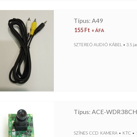
Típus: A49
155
Ft
+ ÁFA
SZTEREÓ AUDIÓ KÁBEL • 3.5 jack
Típus: ACE-WDR38C
SZÍNES CCD KAMERA • KTC • 1/3”