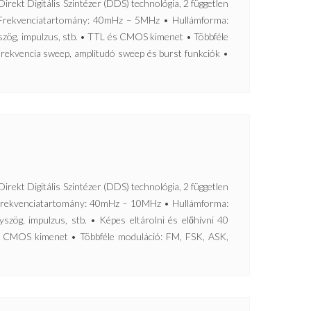
Digitális Szintézer (DDS) technológia, 2 független
• Frekvenciatartomány: 40mHz – 5MHz • Hullámforma:
yszög, impulzus, stb. • TTL és CMOS kimenet • Többféle
rekvencia sweep, amplitudó sweep és burst funkciók •
Digitális Szintézer (DDS) technológia, 2 független
• Frekvenciatartomány: 40mHz – 10MHz • Hullámforma:
yszög, impulzus, stb. • Képes eltárolni és előhívni 40
s CMOS kimenet • Többféle moduláció: FM, FSK, ASK,