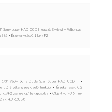
Sony super HAD CCD II (opció: Exview) • Felbontás:
x 582 • Érzékenység: 0,1 lux / F2
/3” 960H Sony Duble Scan Super HAD CCD II •
e up) érzékenységnövelő funkció • Érzékenység: 0.2
03 lux/F2 „sense up” bekapcsolva • Objektív: f=3.6 mm/
.97, 4.3, 6.0, 8.0