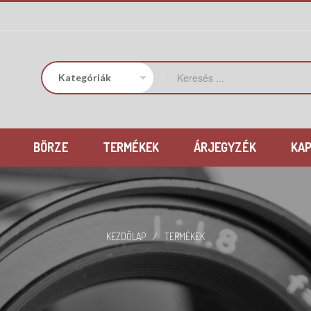
BÖRZE
TERMÉKEK
ÁRJEGYZÉK
KA
KEZDŐLAP
/
TERMÉKEK