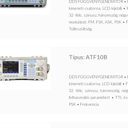
DDS FÜGGVÉNYGENERÁTOR • Direkt 
kimeneti csatorna, LCD kijelző 
32 -féle, szinusz, háromszög, nég
moduláció: FM, FSK, ASK, PSK • F
Túlfeszültség,
Típus: ATF10B
DDS FÜGGVÉNYGENERÁTOR • Direkt 
kimeneti csatorna, LCD kijelző 
32 -féle, szinusz, háromszög, nég
felhasználói paramétert • TTL é
PSK • Frekvencia