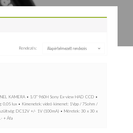
Rendezés:
Alapértelmezett rendezés
NEL KAMERA • 1/3” 960H Sony Ex-view HAD CCD •
: 0,05 lux • Kimenetek: videó kimenet: 1Vpp / 75ohm /
szültség: DC12V +/- 1V (100mA) • Méretek: 30 x 30 x
.- + Áfa