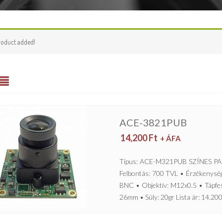
roduct added!
ACE-3821PUB
14,200
Ft
+ ÁFA
Típus: ACE-M321PUB SZÍNES PA
Felbontás: 700 TVL • Érzékenység
BNC • Objektív: M12x0.5 • Tápfe
26mm • Súly: 20gr Lista ár: 14.200