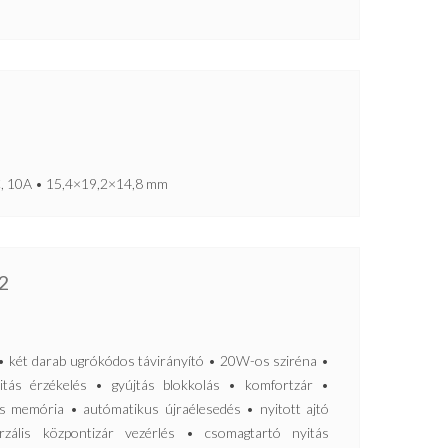
1C, 10A • 15,4×19,2×14,8 mm
2
t darab ugrókódos távirányító • 20W-os sziréna •
itás érzékelés • gyújtás blokkolás • komfortzár •
ás memória • autómatikus újraélesedés • nyitott ajtó
erzális központizár vezérlés • csomagtartó nyitás