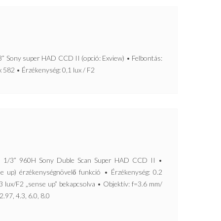
Sony super HAD CCD II (opció: Exview) • Felbontás:
x 582 • Érzékenység: 0,1 lux / F2
/3” 960H Sony Duble Scan Super HAD CCD II •
e up) érzékenységnövelő funkció • Érzékenység: 0.2
03 lux/F2 „sense up” bekapcsolva • Objektív: f=3.6 mm/
.97, 4.3, 6.0, 8.0