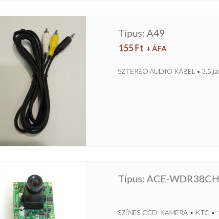
Típus: A49
155
Ft
+ ÁFA
SZTEREÓ AUDIÓ KÁBEL • 3.5 jack
Típus: ACE-WDR38C
SZÍNES CCD KAMERA • KTC • 1/3”