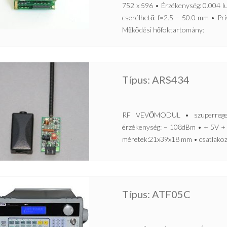
752 x 596 • Érzékenység: 0.004 l
cserélhető: f=2.5 – 50.0 mm • 
Működési hőfoktartomány:
Típus: ARS434
RF VEVŐMODUL • szuperregene
érzékenység: – 108dBm • + 5V + 
méretek:21x39x18 mm • csatlakozó
Típus: ATF05C