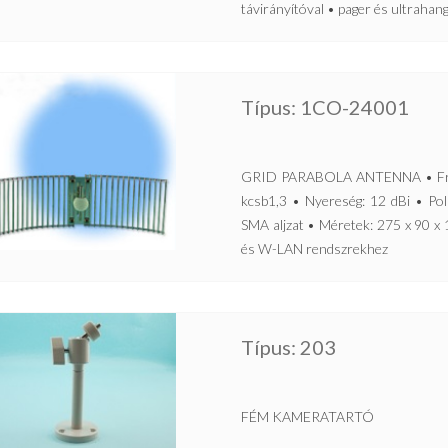
távirányítóval • pager és ultrahan
Típus: 1CO-24001
GRID PARABOLA ANTENNA • Frek
kcsb1,3 • Nyereség: 12 dBi • Pola
SMA aljzat • Méretek: 275 x 90 x
és W-LAN rendszrekhez
Típus: 203
FÉM KAMERATARTÓ