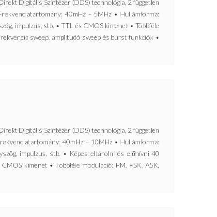
Digitális Szintézer (DDS) technológia, 2 független
• Frekvenciatartomány: 40mHz – 5MHz • Hullámforma:
yszög, impulzus, stb. • TTL és CMOS kimenet • Többféle
rekvencia sweep, amplitudó sweep és burst funkciók •
Digitális Szintézer (DDS) technológia, 2 független
• Frekvenciatartomány: 40mHz – 10MHz • Hullámforma:
yszög, impulzus, stb. • Képes eltárolni és előhívni 40
s CMOS kimenet • Többféle moduláció: FM, FSK, ASK,