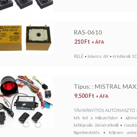
RAS-0610
210
Ft
+ ÁFA
RELÉ • tekercs: 6V • érintkező: 
Típus: : MISTRAL MAX
9,500
Ft
+ ÁFA
TÁVIRÁNYÍTÓS AUTÓRIASZTÓ • ké
kék led a műszerfalon • ajtóny
kétlépcsős ütésérzékelő • riaszt
figyelmeztetés • teljesen univ