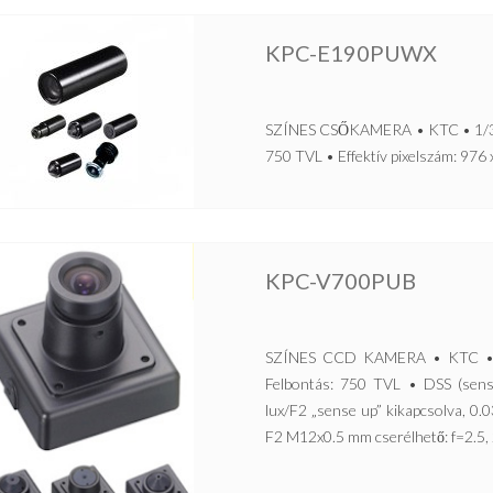
KPC-E190PUWX
SZÍNES CSŐKAMERA • KTC • 1/3” 
750 TVL • Effektív pixelszám: 976 
KPC-V700PUB
SZÍNES CCD KAMERA • KTC • 1
Felbontás: 750 TVL • DSS (sens
lux/F2 „sense up” kikapcsolva, 0.
F2 M12x0.5 mm cserélhető: f=2.5, 2