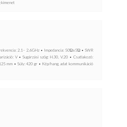
g kimenet
vencia: 2.1– 2,6GHz • Impedancia: 50Ώ±5Ώ • SWR
rizáció: V • Sugárzási szög: H.30, V.20 • Csatlakozó:
 125 mm • Súly: 420 gr • Kép/hang, adat kommunikáció