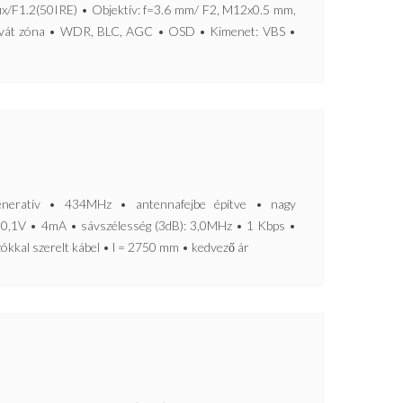
ux/F1.2(50IRE) • Objektív: f=3.6 mm/ F2, M12x0.5 mm,
Privát zóna • WDR, BLC, AGC • OSD • Kimenet: VBS •
ratív • 434MHz • antennafejbe építve • nagy
0,1V • 4mA • sávszélesség (3dB): 3,0MHz • 1 Kbps •
kkal szerelt kábel • l = 2750 mm • kedvező ár