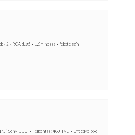
 / 2 x RCA dugó • 1.5m hossz • fekete szín
H
 Sony CCD • Felbontás: 480 TVL • Effective pixel: