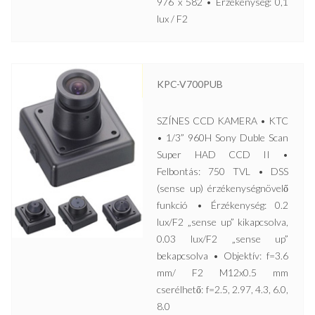
976 x 582 • Érzékenység: 0,1
lux / F2
KPC-V700PUB
SZÍNES CCD KAMERA • KTC
• 1/3” 960H Sony Duble Scan
Super HAD CCD II •
Felbontás: 750 TVL • DSS
(sense up) érzékenységnövelő
funkció • Érzékenység: 0.2
lux/F2 „sense up” kikapcsolva,
0.03 lux/F2 „sense up”
bekapcsolva • Objektív: f=3.6
mm/ F2 M12x0.5 mm
cserélhető: f=2.5, 2.97, 4.3, 6.0,
8.0