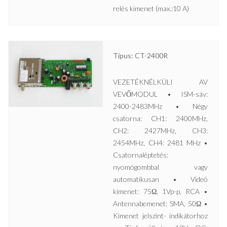
relés kimenet (max.:10 A)
Típus: CT-2400R
VEZETÉKNÉLKÜLI AV
VEVŐMODUL • ISM-sáv:
2400-2483MHz • Négy
csatorna: CH1: 2400MHz,
CH2: 2427MHz, CH3:
2454MHz, CH4: 2481 MHz •
Csatornaléptetés:
nyomógombbal vagy
automatikusan • Videó
kimenet: 75Ω, 1Vp-p, RCA •
Antennabemenet: SMA, 50Ω •
Kimenet jelszint- indikátorhoz