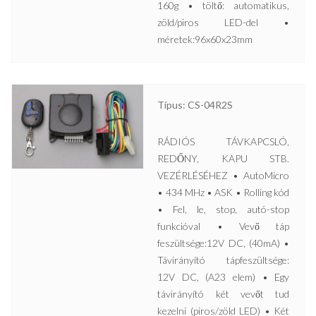
160g • töltő: automatikus,
zöld/piros LED-del •
méretek:96x60x23mm
Típus: CS-04R2S
RÁDIÓS TÁVKAPCSLÓ,
REDŐNY, KAPU STB.
VEZÉRLÉSÉHEZ • AutoMicro
• 434 MHz • ASK • Rolling kód
• Fel, le, stop, autó-stop
funkcióval • Vevő táp
feszültsége:12V DC, (40mA) •
Távirányító tápfeszültsége:
12V DC, (A23 elem) • Egy
távirányító két vevőt tud
kezelni (piros/zöld LED) • Két