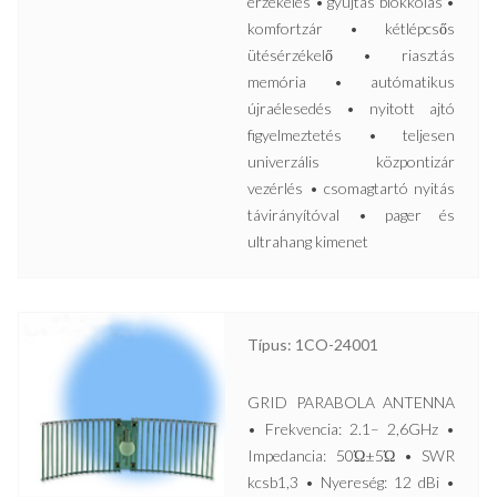
érzékelés • gyújtás blokkolás •
komfortzár • kétlépcsős
ütésérzékelő • riasztás
memória • autómatikus
újraélesedés • nyitott ajtó
figyelmeztetés • teljesen
univerzális központizár
vezérlés • csomagtartó nyitás
távirányítóval • pager és
ultrahang kimenet
Típus: 1CO-24001
GRID PARABOLA ANTENNA
• Frekvencia: 2.1– 2,6GHz •
Impedancia: 50Ώ±5Ώ • SWR
kcsb1,3 • Nyereség: 12 dBi •