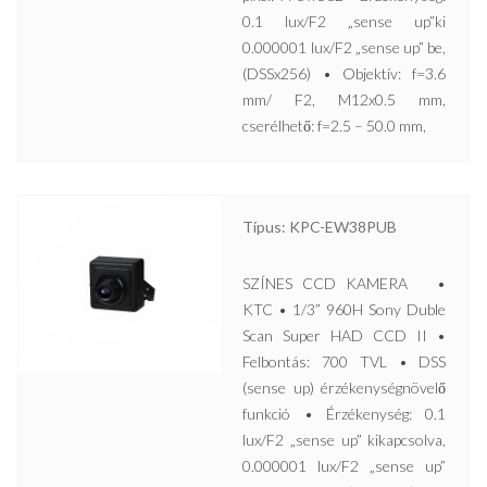
0.1 lux/F2 „sense up”ki
0.000001 lux/F2 „sense up” be,
(DSSx256) • Objektív: f=3.6
mm/ F2, M12x0.5 mm,
cserélhető: f=2.5 – 50.0 mm,
Típus: KPC-EW38PUB
SZÍNES CCD KAMERA •
KTC • 1/3” 960H Sony Duble
Scan Super HAD CCD II •
Felbontás: 700 TVL • DSS
(sense up) érzékenységnövelő
funkció • Érzékenység: 0.1
lux/F2 „sense up” kikapcsolva,
0.000001 lux/F2 „sense up”