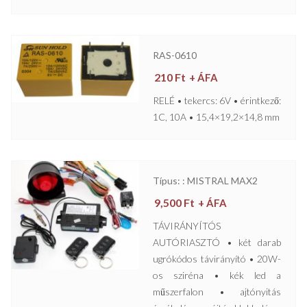
RAS-0610
210
Ft
+ ÁFA
RELÉ • tekercs: 6V • érintkező:
1C, 10A • 15,4×19,2×14,8 mm
Típus: : MISTRAL MAX2
9,500
Ft
+ ÁFA
TÁVIRÁNYÍTÓS
AUTÓRIASZTÓ • két darab
ugrókódos távirányító • 20W-
os sziréna • kék led a
műszerfalon • ajtónyitás