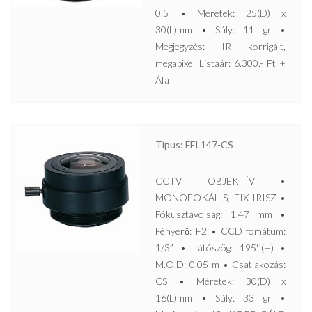
0.5 • Méretek: 25(D) x
30(L)mm • Súly: 11 gr •
Megjegyzés: IR korrigált,
megapixel Listaár: 6.300.- Ft +
Áfa
Típus: FEL147-CS
CCTV OBJEKTÍV •
MONOFOKÁLIS, FIX IRISZ •
Fókusztávolság: 1,47 mm •
Fényerő: F2 • CCD fomátum:
1/3” • Látószög: 195°(H) •
M.O.D: 0,05 m • Csatlakozás:
CS • Méretek: 30(D) x
16(L)mm • Súly: 33 gr •