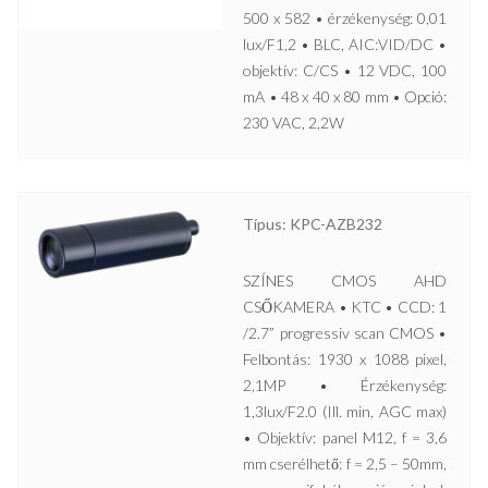
500 x 582 • érzékenység: 0,01
lux/F1,2 • BLC, AIC:VID/DC •
objektív: C/CS • 12 VDC, 100
mA • 48 x 40 x 80 mm • Opció:
230 VAC, 2,2W
Típus: KPC-AZB232
SZÍNES CMOS AHD
CSŐKAMERA • KTC • CCD: 1
/2.7” progressiv scan CMOS •
Felbontás: 1930 x 1088 pixel,
2,1MP • Érzékenység:
1,3lux/F2.0 (Ill. min, AGC max)
• Objektív: panel M12, f = 3,6
mm cserélhető: f = 2,5 – 50mm,