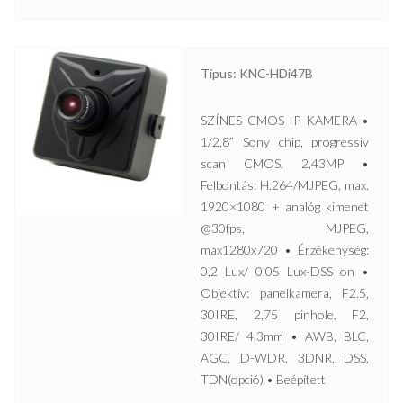
Típus: KNC-HDi47B
SZÍNES CMOS IP KAMERA •
1/2,8” Sony chip, progressiv
scan CMOS, 2,43MP •
Felbontás: H.264/MJPEG, max.
1920×1080 + analóg kimenet
@30fps, MJPEG,
max1280x720 • Érzékenység:
0,2 Lux/ 0,05 Lux-DSS on •
Objektív: panelkamera, F2.5,
30IRE, 2,75 pinhole, F2,
30IRE/ 4,3mm • AWB, BLC,
AGC, D-WDR, 3DNR, DSS,
TDN(opció) • Beépített