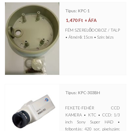
Típus: KPC-1
1,470
Ft
+ ÁFA
FÉM SZERELŐDOBOZ / TALP
• Átmérő: 15cm • Szín: bézs
Típus: KPC-303BH
FEKETE-FEHÉR CCD
KAMERA • KTC • CCD: 1/3
inch Sony Super HAD •
felbontás: 420 sor, pixelszám: