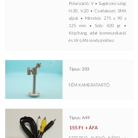
Polarizáció: V • Sugárzási szög:
H.30, V.20 • Csatlakozó: SMA
aljzat • Méretek: 275 x 90 x
125 mm • Súly: 420 gr •
Kép/hang, adat kommunikáció
és W-LAN rendszrekhez
Típus: 203
FÉM KAMERATARTÓ
Típus: A49
155
Ft
+ ÁFA
SZTEREÓ AUDIÓ KÁBEL •