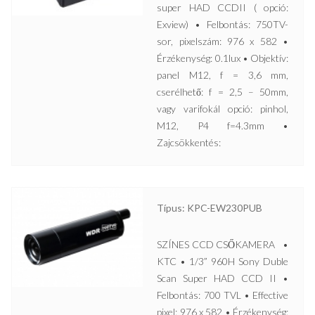
super HAD CCDII ( opció:
Exview) • Felbontás: 750TV-
sor, pixelszám: 976 x 582 •
Érzékenység: 0.1lux • Objektív:
panel M12, f = 3,6 mm,
cserélhető: f = 2,5 – 50mm,
vagy varifokál opció: pinhol,
M12, P4 f=4.3mm •
Zajcsökkentés:
Típus: KPC-EW230PUB
SZÍNES CCD CSŐKAMERA •
KTC • 1/3” 960H Sony Duble
Scan Super HAD CCD II •
Felbontás: 700 TVL • Effective
pixel: 976 x 582 • Érzékenység: