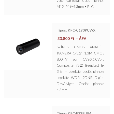
vagy varifokál opció: pinhol,
M12, P4 f=4.3mm • BLC,
Típus: KPC-C190PUWX
33,800
Ft
+ ÁFA
SZÍNES CMOS ANALÓG
KAMERA 1/3.2” 1.3M CMOS
800TV sor CVBS(1.0Vp-p
Composite 75Ω) Beépített fix
3.6mm objektív, opció: pinhole
objektív WDR, 2DNR Digital
Day&Night Opció: pinhole
4.3mm
Típus: KPC-E23PUP4