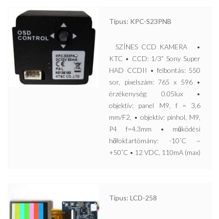
Típus: KPC-S23PNB
SZÍNES CCD KAMERA •
KTC • CCD: 1/3” Sony Super
HAD CCDII • felbontás: 550
sor, pixelszám: 765 x 596 •
érzékenység: 0.05lux •
objektív: panel M9, f = 3,6
mm/F2, • objektív: pinhol, M9,
P4 f=4.3mm • működési
hőfoktartómány: -10˚C ~
+50˚C • 12 VDC, 110mA (max)
Típus: LCD-258