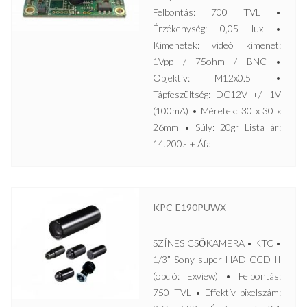
Felbontás: 700 TVL •
Érzékenység: 0,05 lux •
Kimenetek: videó kimenet:
1Vpp / 75ohm / BNC •
Objektív: M12x0.5 •
Tápfeszültség: DC12V +/- 1V
(100mA) • Méretek: 30 x 30 x
26mm • Súly: 20gr Lista ár:
14.200.- + Áfa
KPC-E190PUWX
SZÍNES CSŐKAMERA • KTC •
1/3” Sony super HAD CCD II
(opció: Exview) • Felbontás:
750 TVL • Effektív pixelszám: