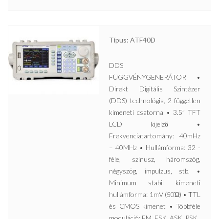
Típus: ATF40D
DDS
FÜGGVÉNYGENERÁTOR •
Direkt Digitális Szintézer
(DDS) technológia, 2 független
kimeneti csatorna • 3.5” TFT
LCD kijelző •
Frekvenciatartomány: 40mHz
– 40MHz • Hullámforma: 32 -
féle, szinusz, háromszög,
négyszög, impulzus, stb. •
Minimum stabil kimeneti
hullámforma: 1mV (50Ώ) • TTL
és CMOS kimenet • Többféle
moduláció: FM, FSK, ASK, PSK