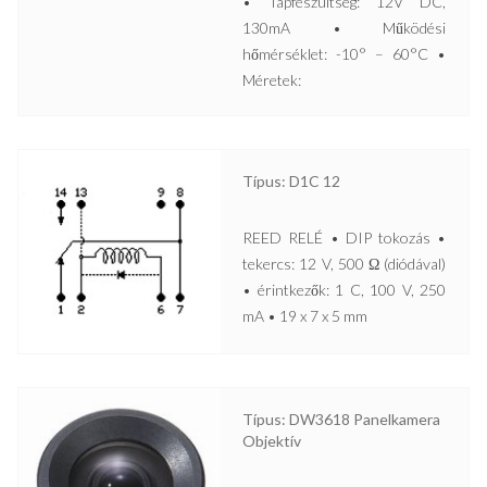
• Tápfeszültség: 12V DC,
130mA • Működési
hőmérséklet: -10° – 60°C •
Méretek:
Típus: D1C 12
REED RELÉ • DIP tokozás •
tekercs: 12 V, 500 Ω (diódával)
• érintkezők: 1 C, 100 V, 250
mA • 19 x 7 x 5 mm
Típus: DW3618 Panelkamera
Objektív