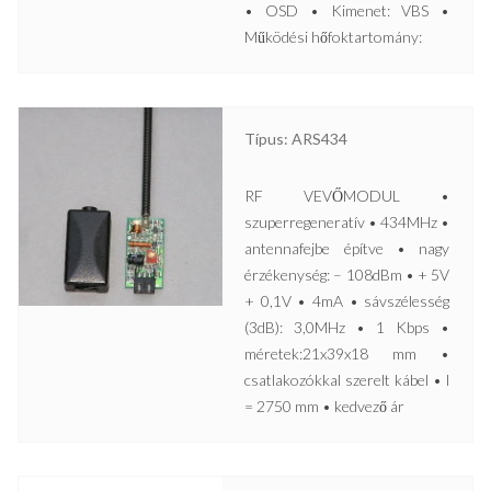
• OSD • Kimenet: VBS •
Működési hőfoktartomány:
Típus: ARS434
RF VEVŐMODUL •
szuperregeneratív • 434MHz •
antennafejbe építve • nagy
érzékenység: – 108dBm • + 5V
+ 0,1V • 4mA • sávszélesség
(3dB): 3,0MHz • 1 Kbps •
méretek:21x39x18 mm •
csatlakozókkal szerelt kábel • l
= 2750 mm • kedvező ár