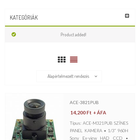
KATEGÓRIÁK
Product added!
Alapértelmezett rendezés
ACE-3821PUB
14,200
Ft
+ ÁFA
Típus: ACE-M321PUB SZÍNES
PANEL KAMERA • 1/3” 960H
Sony Ex-view HAD CCD •