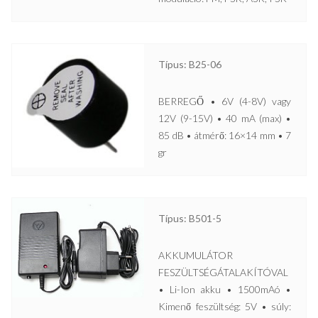
Típus: B25-06
BERREGŐ • 6V (4-8V) vagy
12V (9-15V) • 40 mA (max) •
85 dB • átmérő: 16×14 mm • 7
gr
Típus: B501-5
AKKUMULÁTOR
FESZÜLTSÉGÁTALAKÍTÓVAL
• Li-Ion akku • 1500mAó •
Kimenő feszültség: 5V • súly: