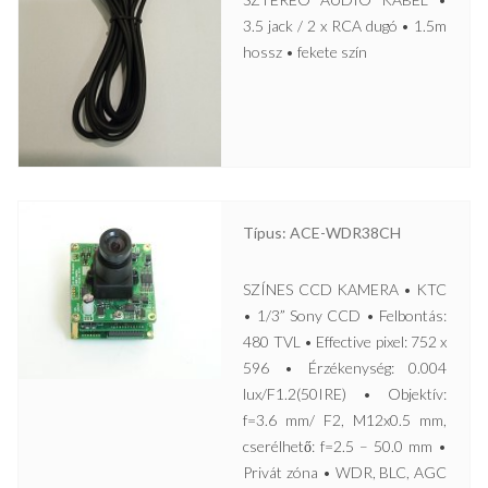
3.5 jack / 2 x RCA dugó • 1.5m
hossz • fekete szín
Típus: ACE-WDR38CH
SZÍNES CCD KAMERA • KTC
• 1/3” Sony CCD • Felbontás:
480 TVL • Effective pixel: 752 x
596 • Érzékenység: 0.004
lux/F1.2(50IRE) • Objektív:
f=3.6 mm/ F2, M12x0.5 mm,
cserélhető: f=2.5 – 50.0 mm •
Privát zóna • WDR, BLC, AGC