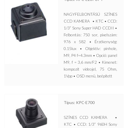
NAGYFELBONTÁSÚ SZÍNES
CCD KAMERA • KTC • CCD:
1/3” Sony Super HAD CCDII •
Felbontás: 750 sor, pixelszám:
976 x 582 • Érzékenység:
0.15lux • Objektív: pinhole,
M9, P4 f=4.3mm • Opció: panel
M9, f = 3,6 mm/F2 • Kimenet:
kompozit videojel, 75 Ohm,
1Vpp • OSD menü, beépített
Típus: KPC-E700
SZÍNES CCD KAMERA •
KTC • CCD: 1/3” 960H Sony