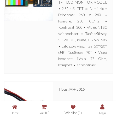
TFT LCD MONITOR MODUL
• 2,5”, 4:3, TFT aktív mátrix •
Felbontás: 960 x 240 •
Fényerő: 230 Cd/m2 •
Kontraszt: 300 • PAL és NTSC
színrendszer • Tápfeszültség:
5-12V DC, 80mA, 0.96W Max
• Látószög: vízszintes: 50°/20°
(J/B) függőleges: 70° • Videó
bemenet: 1Vp-p, 75 Ohm,
kompozit • Képfordítás:
Típus: MH-5015
MINIATŰR HANGMODUL •
Kis méret • 12V DC • 20Hz –
Home
Cart
(0)
Wishlist
(1)
Login
16000Hz • Jel/zaj arány jobb,