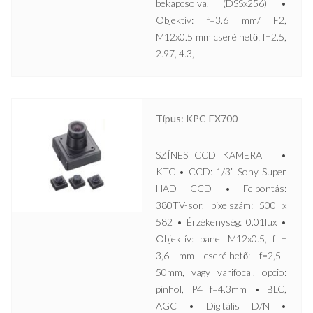
bekapcsolva, (DSSx256) •
Objektív: f=3.6 mm/ F2,
M12x0.5 mm cserélhető: f=2.5,
2.97, 4.3,
Típus: KPC-EX700
SZÍNES CCD KAMERA •
KTC • CCD: 1/3” Sony Super
HAD CCD • Felbontás:
380TV-sor, pixelszám: 500 x
582 • Érzékenység: 0.01lux •
Objektív: panel M12x0.5, f =
3,6 mm cserélhető: f=2,5–
50mm, vagy varifocal, opcio:
pinhol, P4 f=4.3mm • BLC,
AGC • Digitális D/N •