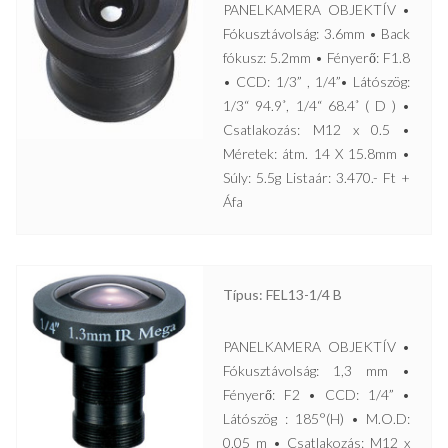
PANELKAMERA OBJEKTÍV •
Fókusztávolság: 3.6mm • Back
fókusz: 5.2mm • Fényerő: F1.8
• CCD: 1/3” , 1/4”• Látószög:
1/3“ 94.9˚, 1/4“ 68.4˚ ( D ) •
Csatlakozás: M12 x 0.5 •
Méretek: átm. 14 X 15.8mm •
Súly: 5.5g Listaár: 3.470.- Ft +
Áfa
Típus: FEL13-1/4 B
PANELKAMERA OBJEKTÍV •
Fókusztávolság: 1,3 mm •
Fényerő: F2 • CCD: 1/4” •
Látószög : 185°(H) • M.O.D:
0,05 m • Csatlakozás: M12 x