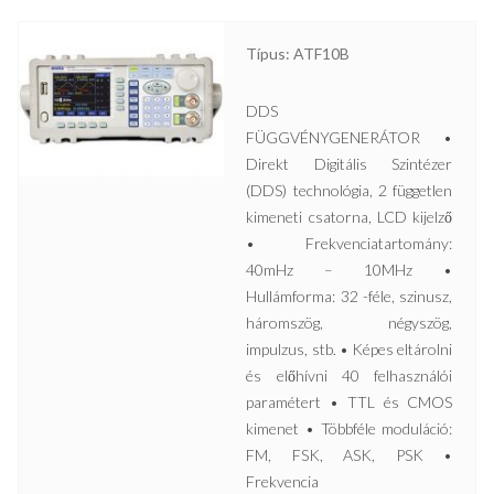
Típus: ATF10B
DDS
FÜGGVÉNYGENERÁTOR •
Direkt Digitális Szintézer
(DDS) technológia, 2 független
kimeneti csatorna, LCD kijelző
• Frekvenciatartomány:
40mHz – 10MHz •
Hullámforma: 32 -féle, szinusz,
háromszög, négyszög,
impulzus, stb. • Képes eltárolni
és előhívni 40 felhasználói
paramétert • TTL és CMOS
kimenet • Többféle moduláció:
FM, FSK, ASK, PSK •
Frekvencia