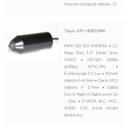
Kimenet: kompozit videojel, 75
Típus: KPC-HDB230M
MINI HD-SDI KAMERA • 2.1
Mega Pixel, 1/3” Exmor Sony
CMOS • HD-SDI: 1080p
@30fps, NTSC/PAL •
Érzékenység: 0.1 Lux • Pinhole
objektív f=4.3mm • Opció: M12
objektív, f= 3.7mm • Digital
Day & Night • Digital zoom (1x
– 20x) • D-WDR, BLC, AGC,
3DNR, DSS, privát terület
kitakarása,