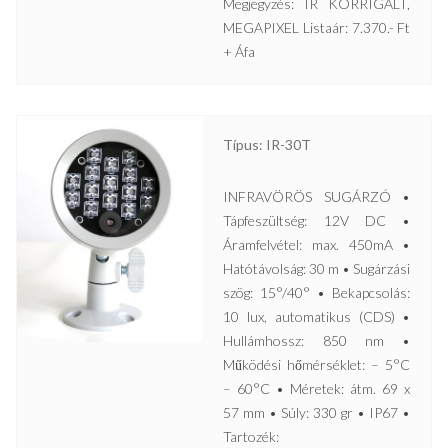
Megjegyzés: IR KORRIGÁLT,
MEGAPIXEL Listaár: 7.370.- Ft
+ Áfa
Típus: IR-30T
INFRAVÖRÖS SUGÁRZÓ •
Tápfeszültség: 12V DC •
Áramfelvétel: max. 450mA •
Hatótávolság: 30 m • Sugárzási
szög: 15°/40° • Bekapcsolás:
10 lux, automatikus (CDS) •
Hullámhossz: 850 nm •
Működési hőmérséklet: – 5°C
– 60°C • Méretek: átm. 69 x
57 mm • Súly: 330 gr • IP67 •
Tartozék: