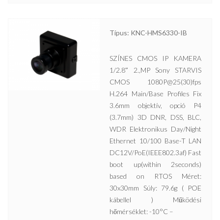
Típus: KNC-HMS6330-IB
SZÍNES CMOS IP KAMERA
1/2.8″ 2.,MP Sony STARVIS
CMOS 1080P@25(30)fps
H.264 Main/Base Profiles Fix
3.6mm objektív, opció P4
(3.7mm) 3D DNR, DSS, BLC,
WDR Elektronikus Day/Night
Ethernet 10/100 Base-T LAN
DC12V/PoE(IEEE802.3af) Fast
boot up(within 2seconds)
based on RTOS Méret:
30x30mm Súly: 79.6g ( POE
kábellel ) Működési
hőmérséklet: -10°C –