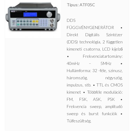
Típus: ATF05C
DDS
FÜGGVÉNYGENERÁTOR •
Direkt Digitális Szintézer
(DDS) technológia, 2 független
kimeneti csatorna, LCD kijelző
• Frekvenciatartomány:
40mHz – 5MHz •
Hullámforma: 32 -féle, szinusz,
háromszög, négyszög,
impulzus, stb. • TTL és CMOS
kimenet • Többféle moduláció:
FM, FSK, ASK, PSK •
Frekvencia sweep, amplitudó
sweep és burst funkciók •
Túlfeszültség,