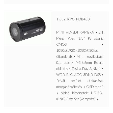
Típus: KPC- HDB450
MINI HD-SDI KAMERA • 2.1
Mega Pixel, 1/3” Panasonic
CMOS •
1080p(1920×1080)@30fps
(Standard) • Min. megvilágítás:
0.1 Lux • f=3.6,6mm Board
objektív • Digital Day & Night •
WDR, BLC, AGC, 3DNR, DSS •
Privát terület kitakarása,
mozgásérzékelés • OSD menü
• Videó kimenetek: HD-SDI
(BNC) / szerviz (kompozit) •