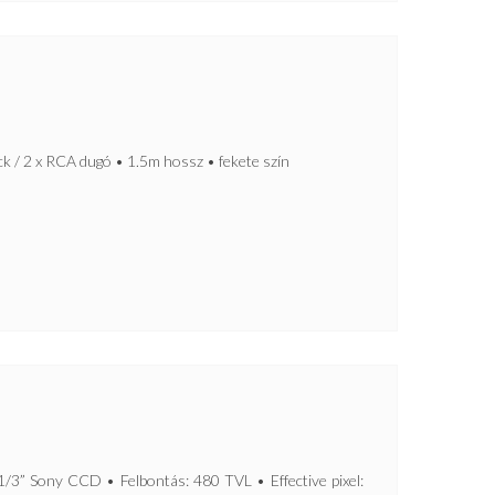
 / 2 x RCA dugó • 1.5m hossz • fekete szín
H
 Sony CCD • Felbontás: 480 TVL • Effective pixel: