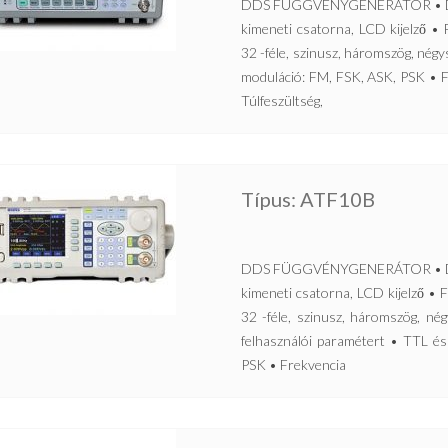
DDS FÜGGVÉNYGENERÁTOR • Direkt 
kimeneti csatorna, LCD kijelző 
32 -féle, szinusz, háromszög, nég
moduláció: FM, FSK, ASK, PSK • F
Túlfeszültség,
Típus: ATF10B
DDS FÜGGVÉNYGENERÁTOR • Direkt 
kimeneti csatorna, LCD kijelző 
32 -féle, szinusz, háromszög, nég
felhasználói paramétert • TTL é
PSK • Frekvencia