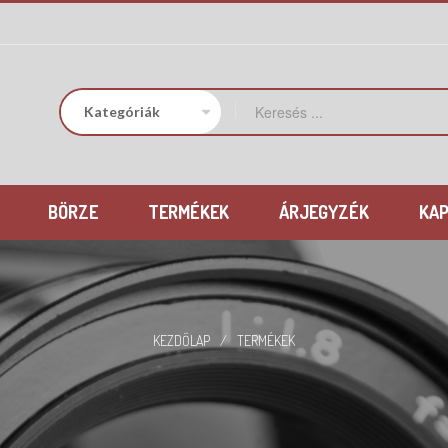
BÖRZE
TERMÉKEK
ÁRJEGYZÉK
KA
KEZDŐLAP
/
TERMÉKEK