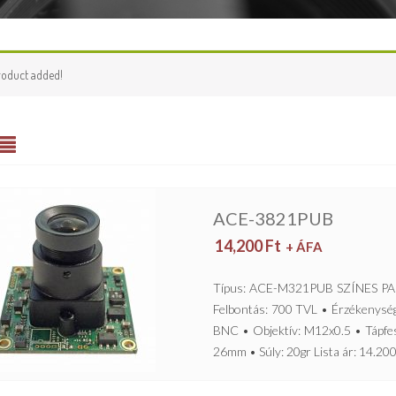
roduct added!
ACE-3821PUB
14,200
Ft
+ ÁFA
Típus: ACE-M321PUB SZÍNES PA
Felbontás: 700 TVL • Érzékenység
BNC • Objektív: M12x0.5 • Tápfe
26mm • Súly: 20gr Lista ár: 14.200