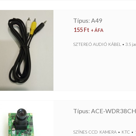
Típus: A49
155
Ft
+ ÁFA
SZTEREÓ AUDIÓ KÁBEL • 3.5 jack
Típus: ACE-WDR38C
SZÍNES CCD KAMERA • KTC • 1/3”