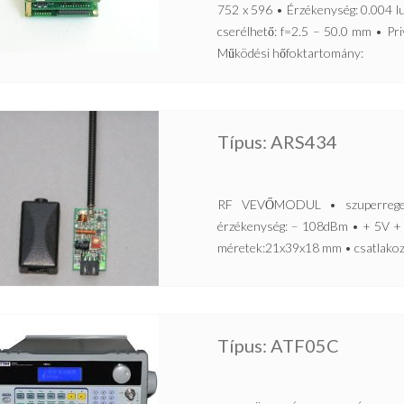
752 x 596 • Érzékenység: 0.004 l
cserélhető: f=2.5 – 50.0 mm • 
Működési hőfoktartomány:
Típus: ARS434
RF VEVŐMODUL • szuperregene
érzékenység: – 108dBm • + 5V + 
méretek:21x39x18 mm • csatlakozó
Típus: ATF05C