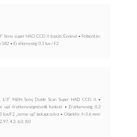
Sony super HAD CCD II (opció: Exview) • Felbontás:
x 582 • Érzékenység: 0,1 lux / F2
/3” 960H Sony Duble Scan Super HAD CCD II •
e up) érzékenységnövelő funkció • Érzékenység: 0.2
03 lux/F2 „sense up” bekapcsolva • Objektív: f=3.6 mm/
.97, 4.3, 6.0, 8.0