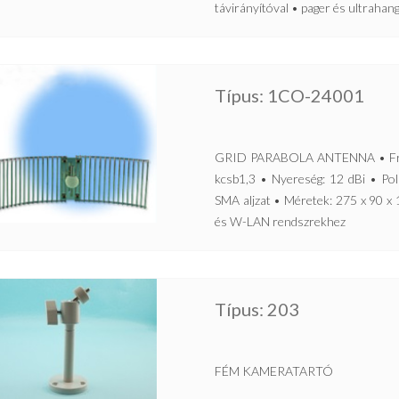
távirányítóval • pager és ultrahan
Típus: 1CO-24001
GRID PARABOLA ANTENNA • Frek
kcsb1,3 • Nyereség: 12 dBi • Pola
SMA aljzat • Méretek: 275 x 90 x
és W-LAN rendszrekhez
Típus: 203
FÉM KAMERATARTÓ