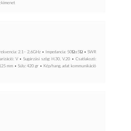
g kimenet
vencia: 2.1– 2,6GHz • Impedancia: 50Ώ±5Ώ • SWR
rizáció: V • Sugárzási szög: H.30, V.20 • Csatlakozó:
 125 mm • Súly: 420 gr • Kép/hang, adat kommunikáció