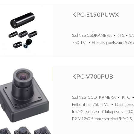
KPC-E190PUWX
SZÍNES CSŐKAMERA • KTC • 1/3” 
750 TVL • Effektív pixelszám: 976 
KPC-V700PUB
SZÍNES CCD KAMERA • KTC • 1
Felbontás: 750 TVL • DSS (sens
lux/F2 „sense up” kikapcsolva, 0.
F2 M12x0.5 mm cserélhető: f=2.5, 2