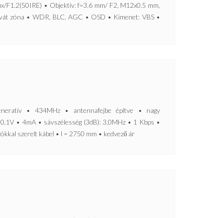
ux/F1.2(50IRE) • Objektív: f=3.6 mm/ F2, M12x0.5 mm,
Privát zóna • WDR, BLC, AGC • OSD • Kimenet: VBS •
ratív • 434MHz • antennafejbe építve • nagy
0,1V • 4mA • sávszélesség (3dB): 3,0MHz • 1 Kbps •
kkal szerelt kábel • l = 2750 mm • kedvező ár