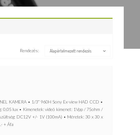
Rendezés:
Alapértelmezett rendezés
NEL KAMERA • 1/3” 960H Sony Ex-view HAD CCD •
: 0,05 lux • Kimenetek: videó kimenet: 1Vpp / 75ohm /
szültség: DC12V +/- 1V (100mA) • Méretek: 30 x 30 x
.- + Áfa