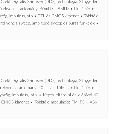
Digitális Szintézer (DDS) technológia, 2 független
• Frekvenciatartomány: 40mHz – 5MHz • Hullámforma:
yszög, impulzus, stb. • TTL és CMOS kimenet • Többféle
rekvencia sweep, amplitudó sweep és burst funkciók •
Digitális Szintézer (DDS) technológia, 2 független
• Frekvenciatartomány: 40mHz – 10MHz • Hullámforma:
yszög, impulzus, stb. • Képes eltárolni és előhívni 40
s CMOS kimenet • Többféle moduláció: FM, FSK, ASK,