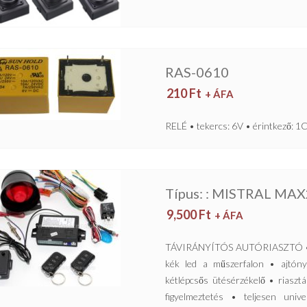
RAS-0610
210
Ft
+ ÁFA
RELÉ • tekercs: 6V • érintkező: 
Típus: : MISTRAL MAX
9,500
Ft
+ ÁFA
TÁVIRÁNYÍTÓS AUTÓRIASZTÓ • ké
kék led a műszerfalon • ajtóny
kétlépcsős ütésérzékelő • riaszt
figyelmeztetés • teljesen univ