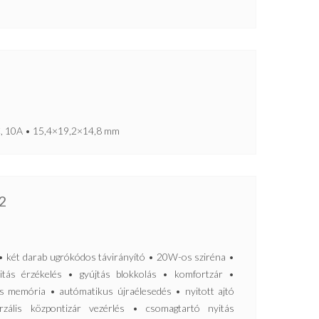
1C, 10A • 15,4×19,2×14,8 mm
2
t darab ugrókódos távirányító • 20W-os sziréna •
itás érzékelés • gyújtás blokkolás • komfortzár •
ás memória • autómatikus újraélesedés • nyitott ajtó
erzális központizár vezérlés • csomagtartó nyitás