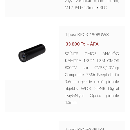
vagy varifokál opció: pinhol,
M12, P4 f=4.3mm • BLC,
Típus: KPC-C190PUWX
33,800
Ft
+ ÁFA
SZÍNES CMOS ANALÓG
KAMERA 1/3.2” 1.3M CMOS
800TV sor CVBS(1.0Vp-p
Composite 75Ω) Beépített fix
3.6mm objektív, opció: pinhole
objektív WDR, 2DNR Digital
Day&Night Opció: pinhole
4.3mm
Típus: KPC-E23PUP4