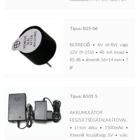
Típus: B25-06
BERREGŐ • 6V (4-8V) vagy
12V (9-15V) • 40 mA (max) •
85 dB • átmérő: 16×14 mm • 7
gr
Típus: B501-5
AKKUMULÁTOR
FESZÜLTSÉGÁTALAKÍTÓVAL
• Li-Ion akku • 1500mAó •
Kimenő feszültség: 5V • súly: