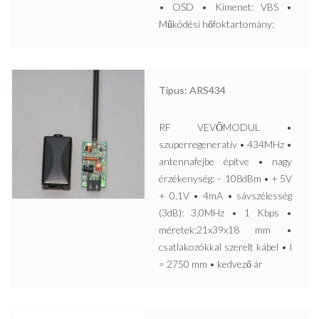
• OSD • Kimenet: VBS •
Működési hőfoktartomány:
Típus: ARS434
RF VEVŐMODUL •
szuperregeneratív • 434MHz •
antennafejbe építve • nagy
érzékenység: – 108dBm • + 5V
+ 0,1V • 4mA • sávszélesség
(3dB): 3,0MHz • 1 Kbps •
méretek:21x39x18 mm •
csatlakozókkal szerelt kábel • l
= 2750 mm • kedvező ár