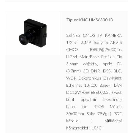
Típus: KNC-HMS6330-IB
SZÍNES CMOS IP KAMERA
1/2.8″ 2.,MP Sony STARVIS
CMOS 1080P@25(30)fps
H.264 Main/Base Profiles Fix
3.6mm objektív, opció P4
(3.7mm) 3D DNR, DSS, BLC,
WDR Elektronikus Day/Night
Ethernet 10/100 Base-T LAN
DC12V/PoE(IEEE802.3af) Fast
boot up(within 2seconds)
based on RTOS Méret:
30x30mm Súly: 79.6g ( POE
kábellel ) Működési
hőmérséklet: -10°C –