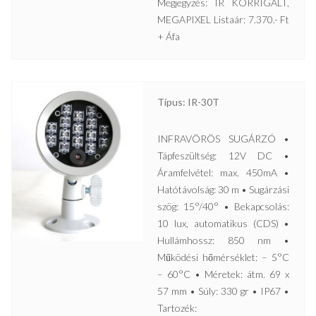
Megjegyzés: IR KORRIGÁLT,
MEGAPIXEL Listaár: 7.370.- Ft
+ Áfa
Típus: IR-30T
INFRAVÖRÖS SUGÁRZÓ •
Tápfeszültség: 12V DC •
Áramfelvétel: max. 450mA •
Hatótávolság: 30 m • Sugárzási
szög: 15°/40° • Bekapcsolás:
10 lux, automatikus (CDS) •
Hullámhossz: 850 nm •
Működési hőmérséklet: – 5°C
– 60°C • Méretek: átm. 69 x
57 mm • Súly: 330 gr • IP67 •
Tartozék: