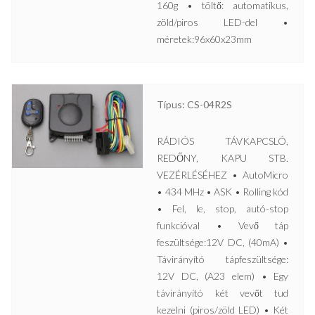
160g • töltő: automatikus,
zöld/piros LED-del •
méretek:96x60x23mm
Típus: CS-04R2S
RÁDIÓS TÁVKAPCSLÓ,
REDŐNY, KAPU STB.
VEZÉRLÉSÉHEZ • AutoMicro
• 434 MHz • ASK • Rolling kód
• Fel, le, stop, autó-stop
funkcióval • Vevő táp
feszültsége:12V DC, (40mA) •
Távirányító tápfeszültsége:
12V DC, (A23 elem) • Egy
távirányító két vevőt tud
kezelni (piros/zöld LED) • Két