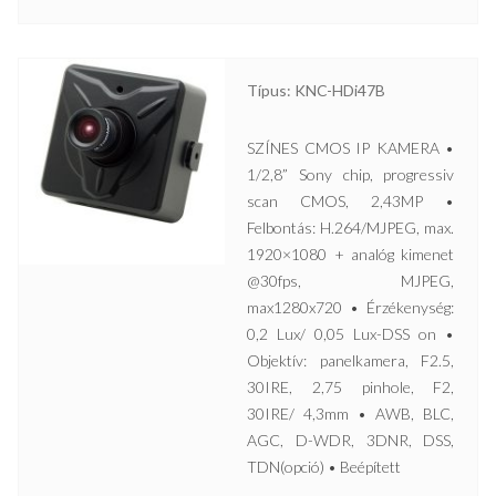
Típus: KNC-HDi47B
SZÍNES CMOS IP KAMERA •
1/2,8” Sony chip, progressiv
scan CMOS, 2,43MP •
Felbontás: H.264/MJPEG, max.
1920×1080 + analóg kimenet
@30fps, MJPEG,
max1280x720 • Érzékenység:
0,2 Lux/ 0,05 Lux-DSS on •
Objektív: panelkamera, F2.5,
30IRE, 2,75 pinhole, F2,
30IRE/ 4,3mm • AWB, BLC,
AGC, D-WDR, 3DNR, DSS,
TDN(opció) • Beépített