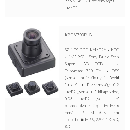
976 x 582 • Érzékenység: 0,1
lux / F2
KPC-V700PUB
SZÍNES CCD KAMERA • KTC
• 1/3” 960H Sony Duble Scan
Super HAD CCD II •
Felbontás: 750 TVL • DSS
(sense up) érzékenységnövelő
funkció • Érzékenység: 0.2
lux/F2 „sense up” kikapcsolva,
0.03 lux/F2 „sense up”
bekapcsolva • Objektív: f=3.6
mm/ F2 M12x0.5 mm
cserélhető: f=2.5, 2.97, 4.3, 6.0,
8.0