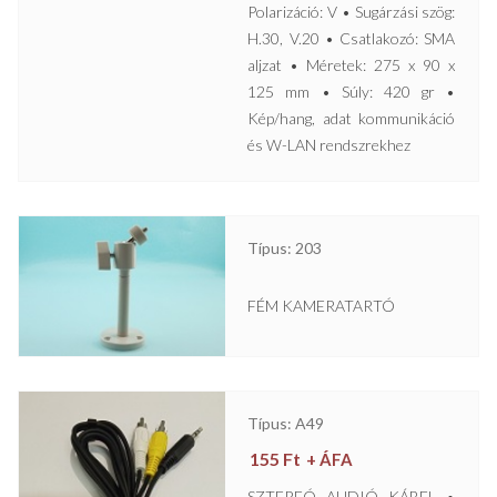
Polarizáció: V • Sugárzási szög:
H.30, V.20 • Csatlakozó: SMA
aljzat • Méretek: 275 x 90 x
125 mm • Súly: 420 gr •
Kép/hang, adat kommunikáció
és W-LAN rendszrekhez
Típus: 203
FÉM KAMERATARTÓ
Típus: A49
155
Ft
+ ÁFA
SZTEREÓ AUDIÓ KÁBEL •