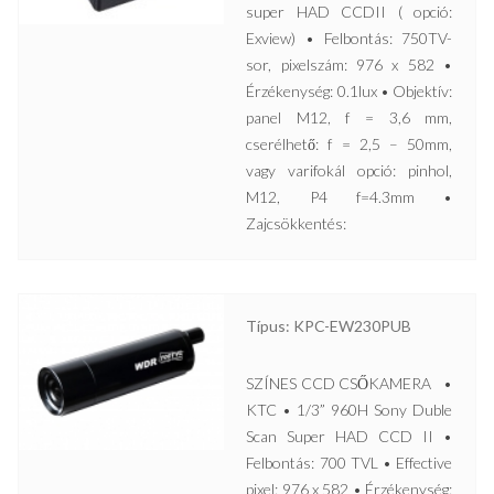
super HAD CCDII ( opció:
Exview) • Felbontás: 750TV-
sor, pixelszám: 976 x 582 •
Érzékenység: 0.1lux • Objektív:
panel M12, f = 3,6 mm,
cserélhető: f = 2,5 – 50mm,
vagy varifokál opció: pinhol,
M12, P4 f=4.3mm •
Zajcsökkentés:
Típus: KPC-EW230PUB
SZÍNES CCD CSŐKAMERA •
KTC • 1/3” 960H Sony Duble
Scan Super HAD CCD II •
Felbontás: 700 TVL • Effective
pixel: 976 x 582 • Érzékenység: