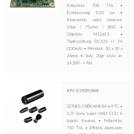
Felbontás: 700 TVL •
Érzékenység: 0,05 lux •
Kimenetek: videó kimenet:
1Vpp / 75ohm / BNC •
Objektív: M12x0.5 •
Tápfeszültség: DC12V +/- 1V
(100mA) • Méretek: 30 x 30 x
26mm • Súly: 20gr Lista ár:
14.200.- + Áfa
KPC-E190PUWX
SZÍNES CSŐKAMERA • KTC •
1/3” Sony super HAD CCD II
(opció: Exview) • Felbontás:
750 TVL • Effektív pixelszám: