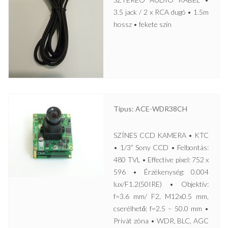
3.5 jack / 2 x RCA dugó • 1.5m
hossz • fekete szín
Típus: ACE-WDR38CH
SZÍNES CCD KAMERA • KTC
• 1/3” Sony CCD • Felbontás:
480 TVL • Effective pixel: 752 x
596 • Érzékenység: 0.004
lux/F1.2(50IRE) • Objektív:
f=3.6 mm/ F2, M12x0.5 mm,
cserélhető: f=2.5 – 50.0 mm •
Privát zóna • WDR, BLC, AGC