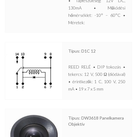
• Tápfeszültség: 12V DC,
130mA • Működési
hőmérséklet: -10° – 60°C •
Méretek:
Típus: D1C 12
REED RELÉ • DIP tokozás •
tekercs: 12 V, 500 Ω (diódával)
• érintkezők: 1 C, 100 V, 250
mA • 19 x 7 x 5 mm
Típus: DW3618 Panelkamera
Objektív