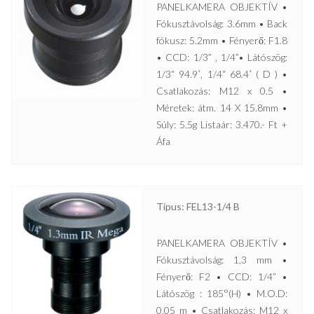
PANELKAMERA OBJEKTÍV •
Fókusztávolság: 3.6mm • Back
fókusz: 5.2mm • Fényerő: F1.8
• CCD: 1/3” , 1/4”• Látószög:
1/3“ 94.9˚, 1/4“ 68.4˚ ( D ) •
Csatlakozás: M12 x 0.5 •
Méretek: átm. 14 X 15.8mm •
Súly: 5.5g Listaár: 3.470.- Ft +
Áfa
Típus: FEL13-1/4 B
PANELKAMERA OBJEKTÍV •
Fókusztávolság: 1,3 mm •
Fényerő: F2 • CCD: 1/4” •
Látószög : 185°(H) • M.O.D:
0,05 m • Csatlakozás: M12 x