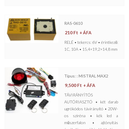
RAS-0610
210
Ft
+ ÁFA
RELÉ • tekercs: 6V • érintkező:
1C, 10A • 15,4×19,2×14,8 mm
Típus: : MISTRAL MAX2
9,500
Ft
+ ÁFA
TÁVIRÁNYÍTÓS
AUTÓRIASZTÓ • két darab
ugrókódos távirányító • 20W-
os sziréna • kék led a
műszerfalon • ajtónyitás