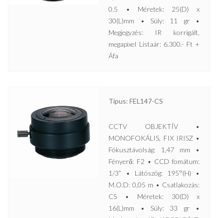
0.5 • Méretek: 25(D) x
30(L)mm • Súly: 11 gr •
Megjegyzés: IR korrigált,
megapixel Listaár: 6.300.- Ft +
Áfa
Típus: FEL147-CS
CCTV OBJEKTÍV •
MONOFOKÁLIS, FIX IRISZ •
Fókusztávolság: 1,47 mm •
Fényerő: F2 • CCD fomátum:
1/3” • Látószög: 195°(H) •
M.O.D: 0,05 m • Csatlakozás:
CS • Méretek: 30(D) x
16(L)mm • Súly: 33 gr •