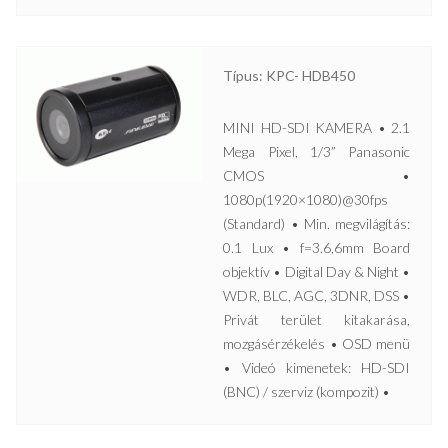
Típus: KPC- HDB450
MINI HD-SDI KAMERA • 2.1
Mega Pixel, 1/3” Panasonic
CMOS •
1080p(1920×1080)@30fps
(Standard) • Min. megvilágítás:
0.1 Lux • f=3.6,6mm Board
objektív • Digital Day & Night •
WDR, BLC, AGC, 3DNR, DSS •
Privát terület kitakarása,
mozgásérzékelés • OSD menü
• Videó kimenetek: HD-SDI
(BNC) / szerviz (kompozit) •