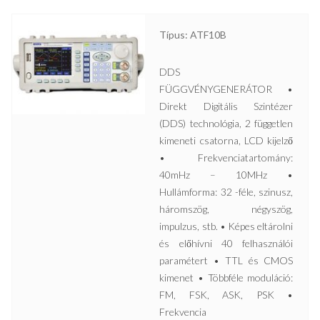
Típus: ATF10B
DDS
FÜGGVÉNYGENERÁTOR •
Direkt Digitális Szintézer
(DDS) technológia, 2 független
kimeneti csatorna, LCD kijelző
• Frekvenciatartomány:
40mHz – 10MHz •
Hullámforma: 32 -féle, szinusz,
háromszög, négyszög,
impulzus, stb. • Képes eltárolni
és előhívni 40 felhasználói
paramétert • TTL és CMOS
kimenet • Többféle moduláció:
FM, FSK, ASK, PSK •
Frekvencia