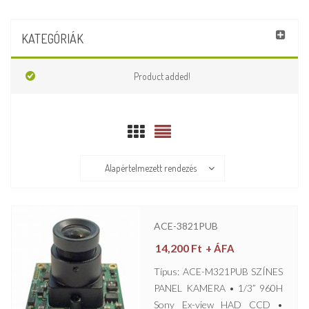
KATEGÓRIÁK
Product added!
Alapértelmezett rendezés
ACE-3821PUB
14,200
Ft
+ ÁFA
Típus: ACE-M321PUB SZÍNES
PANEL KAMERA • 1/3” 960H
Sony Ex-view HAD CCD •