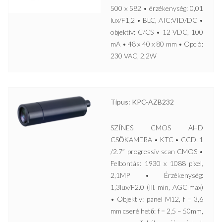
500 x 582 • érzékenység: 0,01
lux/F1,2 • BLC, AIC:VID/DC •
objektív: C/CS • 12 VDC, 100
mA • 48 x 40 x 80 mm • Opció:
230 VAC, 2,2W
Típus: KPC-AZB232
SZÍNES CMOS AHD
CSŐKAMERA • KTC • CCD: 1
/2.7” progressiv scan CMOS •
Felbontás: 1930 x 1088 pixel,
2,1MP • Érzékenység:
1,3lux/F2.0 (Ill. min, AGC max)
• Objektív: panel M12, f = 3,6
mm cserélhető: f = 2,5 – 50mm,