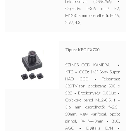
bekapcsolva, (DSSx256) •
Objektív: f=3.6 mm/ F2,
M12x0.5 mm cserélhető: f=2.5,
2.97, 4.3,
Típus: KPC-EX700
SZÍNES CCD KAMERA •
KTC • CCD: 1/3” Sony Super
HAD CCD • Felbontás:
380TV-sor, pixelszám: 500 x
582 • Érzékenység: 0.01lux •
Objektív: panel M12x0.5, f =
3,6 mm cserélhető: f=2,5–
50mm, vagy varifocal, opcio:
pinhol, P4 f=4.3mm • BLC,
AGC • Digitális D/N •