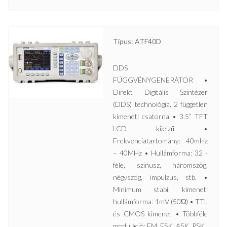
Típus: ATF40D
DDS
FÜGGVÉNYGENERÁTOR •
Direkt Digitális Szintézer
(DDS) technológia, 2 független
kimeneti csatorna • 3.5” TFT
LCD kijelző •
Frekvenciatartomány: 40mHz
– 40MHz • Hullámforma: 32 -
féle, szinusz, háromszög,
négyszög, impulzus, stb. •
Minimum stabil kimeneti
hullámforma: 1mV (50Ώ) • TTL
és CMOS kimenet • Többféle
moduláció: FM, FSK, ASK, PSK