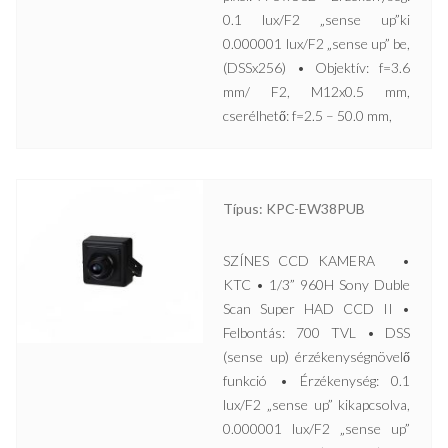
0.1 lux/F2 „sense up”ki
0.000001 lux/F2 „sense up” be,
(DSSx256) • Objektív: f=3.6
mm/ F2, M12x0.5 mm,
cserélhető: f=2.5 – 50.0 mm,
Típus: KPC-EW38PUB
SZÍNES CCD KAMERA •
KTC • 1/3” 960H Sony Duble
Scan Super HAD CCD II •
Felbontás: 700 TVL • DSS
(sense up) érzékenységnövelő
funkció • Érzékenység: 0.1
lux/F2 „sense up” kikapcsolva,
0.000001 lux/F2 „sense up”