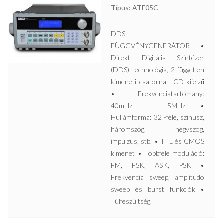
Típus: ATF05C
DDS
FÜGGVÉNYGENERÁTOR •
Direkt Digitális Szintézer
(DDS) technológia, 2 független
kimeneti csatorna, LCD kijelző
• Frekvenciatartomány:
40mHz – 5MHz •
Hullámforma: 32 -féle, szinusz,
háromszög, négyszög,
impulzus, stb. • TTL és CMOS
kimenet • Többféle moduláció:
FM, FSK, ASK, PSK •
Frekvencia sweep, amplitudó
sweep és burst funkciók •
Túlfeszültség,