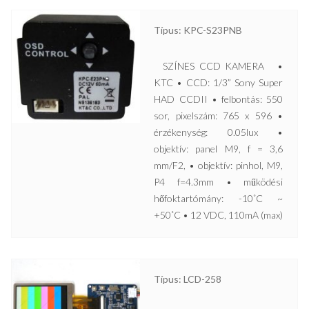
Típus: KPC-S23PNB
SZÍNES CCD KAMERA •
KTC • CCD: 1/3” Sony Super
HAD CCDII • felbontás: 550
sor, pixelszám: 765 x 596 •
érzékenység: 0.05lux •
objektív: panel M9, f = 3,6
mm/F2, • objektív: pinhol, M9,
P4 f=4.3mm • működési
hőfoktartómány: -10˚C ~
+50˚C • 12 VDC, 110mA (max)
Típus: LCD-258