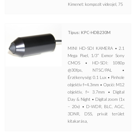
Kimenet: kompozit videojel, 75
Típus: KPC-HDB230M
MINI HD-SDI KAMERA • 2.1
Mega Pixel, 1/3” Exmor Sony
CMOS • HD-SDI: 1080p
@30fps, NTSC/PAL •
Érzékenység: 0.1 Lux • Pinhole
objektív f=4.3mm • Opció: M12
objektív, f= 3.7mm • Digital
Day & Night • Digital zoom (1x
– 20x) • D-WDR, BLC, AGC,
3DNR, DSS, privát terület
kitakarása,