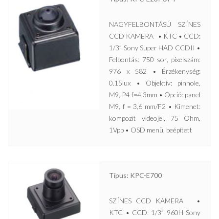
NAGYFELBONTÁSÚ SZÍNES
CCD KAMERA • KTC • CCD:
1/3” Sony Super HAD CCDII •
Felbontás: 750 sor, pixelszám:
976 x 582 • Érzékenység:
0.15lux • Objektív: pinhole,
M9, P4 f=4.3mm • Opció: panel
M9, f = 3,6 mm/F2 • Kimenet:
kompozit videojel, 75 Ohm,
1Vpp • OSD menü, beépített
Típus: KPC-E700
SZÍNES CCD KAMERA •
KTC • CCD: 1/3” 960H Sony