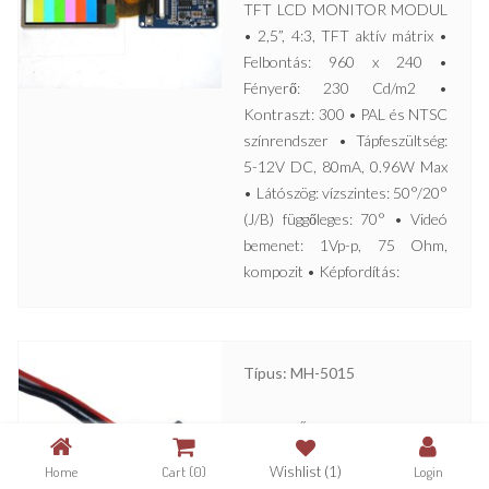
TFT LCD MONITOR MODUL
• 2,5”, 4:3, TFT aktív mátrix •
Felbontás: 960 x 240 •
Fényerő: 230 Cd/m2 •
Kontraszt: 300 • PAL és NTSC
színrendszer • Tápfeszültség:
5-12V DC, 80mA, 0.96W Max
• Látószög: vízszintes: 50°/20°
(J/B) függőleges: 70° • Videó
bemenet: 1Vp-p, 75 Ohm,
kompozit • Képfordítás:
Típus: MH-5015
MINIATŰR HANGMODUL •
Kis méret • 12V DC • 20Hz –
Home
Cart
(0)
Wishlist
(1)
Login
16000Hz • Jel/zaj arány jobb,