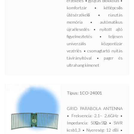
érzékelés • gyújtás blokkolás •
komfortzár • kétlépcsős
ütésérzékelő • riasztás
memória • autómatikus
újraélesedés • nyitott ajtó
figyelmeztetés • teljesen
univerzális központizár
vezérlés • csomagtartó nyitás
távirányítóval • pager és
ultrahang kimenet
Típus: 1CO-24001
GRID PARABOLA ANTENNA
• Frekvencia: 2.1– 2,6GHz •
Impedancia: 50Ώ±5Ώ • SWR
kcsb1,3 • Nyereség: 12 dBi •