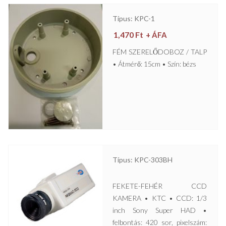
Típus: KPC-1
1,470
Ft
+ ÁFA
FÉM SZERELŐDOBOZ / TALP
• Átmérő: 15cm • Szín: bézs
Típus: KPC-303BH
FEKETE-FEHÉR CCD
KAMERA • KTC • CCD: 1/3
inch Sony Super HAD •
felbontás: 420 sor, pixelszám: