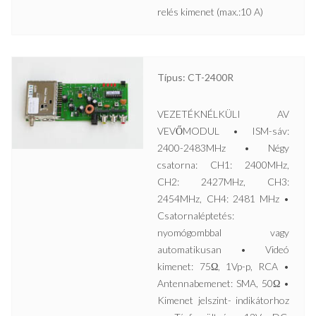
relés kimenet (max.:10 A)
Típus: CT-2400R
VEZETÉKNÉLKÜLI AV
VEVŐMODUL • ISM-sáv:
2400-2483MHz • Négy
csatorna: CH1: 2400MHz,
CH2: 2427MHz, CH3:
2454MHz, CH4: 2481 MHz •
Csatornaléptetés:
nyomógombbal vagy
automatikusan • Videó
kimenet: 75Ω, 1Vp-p, RCA •
Antennabemenet: SMA, 50Ω •
Kimenet jelszint- indikátorhoz