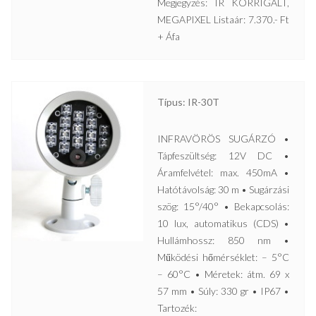
Megjegyzés: IR KORRIGÁLT,
MEGAPIXEL Listaár: 7.370.- Ft
+ Áfa
Típus: IR-30T
INFRAVÖRÖS SUGÁRZÓ •
Tápfeszültség: 12V DC •
Áramfelvétel: max. 450mA •
Hatótávolság: 30 m • Sugárzási
szög: 15°/40° • Bekapcsolás:
10 lux, automatikus (CDS) •
Hullámhossz: 850 nm •
Működési hőmérséklet: – 5°C
– 60°C • Méretek: átm. 69 x
57 mm • Súly: 330 gr • IP67 •
Tartozék: