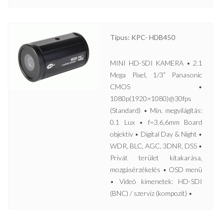
Típus: KPC- HDB450
MINI HD-SDI KAMERA • 2.1
Mega Pixel, 1/3” Panasonic
CMOS •
1080p(1920×1080)@30fps
(Standard) • Min. megvilágítás:
0.1 Lux • f=3.6,6mm Board
objektív • Digital Day & Night •
WDR, BLC, AGC, 3DNR, DSS •
Privát terület kitakarása,
mozgásérzékelés • OSD menü
• Videó kimenetek: HD-SDI
(BNC) / szerviz (kompozit) •