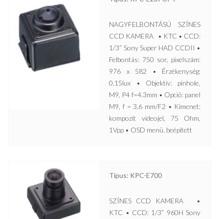
NAGYFELBONTÁSÚ SZÍNES
CCD KAMERA • KTC • CCD:
1/3” Sony Super HAD CCDII •
Felbontás: 750 sor, pixelszám:
976 x 582 • Érzékenység:
0.15lux • Objektív: pinhole,
M9, P4 f=4.3mm • Opció: panel
M9, f = 3,6 mm/F2 • Kimenet:
kompozit videojel, 75 Ohm,
1Vpp • OSD menü, beépített
Típus: KPC-E700
SZÍNES CCD KAMERA •
KTC • CCD: 1/3” 960H Sony