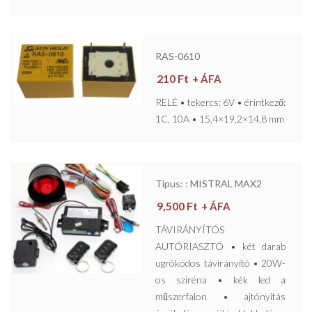
RAS-0610
210
Ft
+ ÁFA
RELÉ • tekercs: 6V • érintkező:
1C, 10A • 15,4×19,2×14,8 mm
Típus: : MISTRAL MAX2
9,500
Ft
+ ÁFA
TÁVIRÁNYÍTÓS
AUTÓRIASZTÓ • két darab
ugrókódos távirányító • 20W-
os sziréna • kék led a
műszerfalon • ajtónyitás