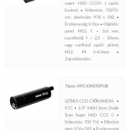
super HAD CCDII ( opció:
Exview) • Felbontás: 750TV-
sor, pixelszám: 976 x 582 •
Érzékenység: 0.1lux • Objektív:
panel M12, f = 3,6 mm,
cserélhető: f = 2,5 – 50mm,
vagy varifokál opció: pinhol,
M12, P4 f=4.3mm •
Zajcsökkentés:
Típus: KPC-EW230PUB
SZÍNES CCD CSŐKAMERA •
KTC • 1/3” 960H Sony Duble
Scan Super HAD CCD II •
Felbontás: 700 TVL • Effective
pixel: 976 x 582 • Érzékenység: