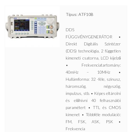
Típus: ATF10B
DDS
FÜGGVÉNYGENERÁTOR •
Direkt Digitális Szintézer
(DDS) technológia, 2 független
kimeneti csatorna, LCD kijelző
• Frekvenciatartomány:
40mHz – 10MHz •
Hullámforma: 32 -féle, szinusz,
háromszög, négyszög,
impulzus, stb. • Képes eltárolni
és előhívni 40 felhasználói
paramétert • TTL és CMOS
kimenet • Többféle moduláció:
FM, FSK, ASK, PSK •
Frekvencia