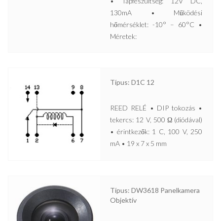
• Tápfeszültség: 12V DC,
130mA • Működési
hőmérséklet: -10° – 60°C •
Méretek:
Típus: D1C 12
REED RELÉ • DIP tokozás •
tekercs: 12 V, 500 Ω (diódával)
• érintkezők: 1 C, 100 V, 250
mA • 19 x 7 x 5 mm
Típus: DW3618 Panelkamera
Objektív