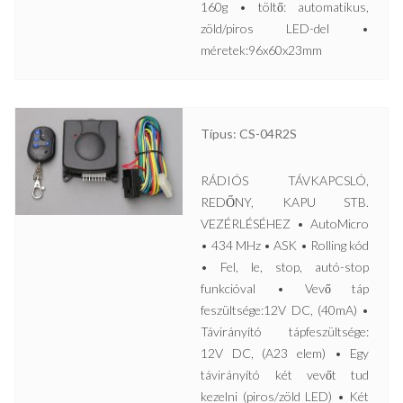
160g • töltő: automatikus,
zöld/piros LED-del •
méretek:96x60x23mm
Típus: CS-04R2S
RÁDIÓS TÁVKAPCSLÓ,
REDŐNY, KAPU STB.
VEZÉRLÉSÉHEZ • AutoMicro
• 434 MHz • ASK • Rolling kód
• Fel, le, stop, autó-stop
funkcióval • Vevő táp
feszültsége:12V DC, (40mA) •
Távirányító tápfeszültsége:
12V DC, (A23 elem) • Egy
távirányító két vevőt tud
kezelni (piros/zöld LED) • Két