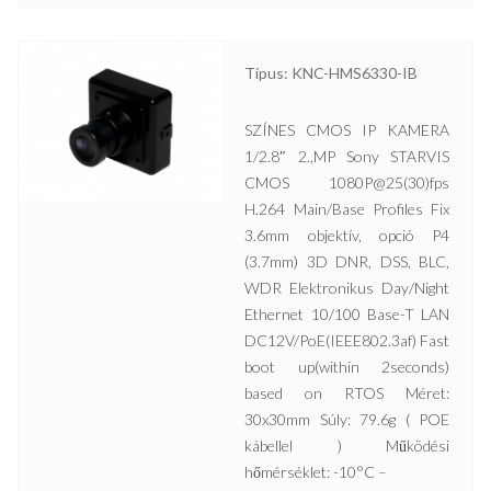
Típus: KNC-HMS6330-IB
SZÍNES CMOS IP KAMERA
1/2.8″ 2.,MP Sony STARVIS
CMOS 1080P@25(30)fps
H.264 Main/Base Profiles Fix
3.6mm objektív, opció P4
(3.7mm) 3D DNR, DSS, BLC,
WDR Elektronikus Day/Night
Ethernet 10/100 Base-T LAN
DC12V/PoE(IEEE802.3af) Fast
boot up(within 2seconds)
based on RTOS Méret:
30x30mm Súly: 79.6g ( POE
kábellel ) Működési
hőmérséklet: -10°C –