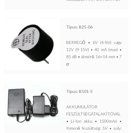
Típus: B25-06
BERREGŐ • 6V (4-8V) vagy
12V (9-15V) • 40 mA (max) •
85 dB • átmérő: 16×14 mm • 7
gr
Típus: B501-5
AKKUMULÁTOR
FESZÜLTSÉGÁTALAKÍTÓVAL
• Li-Ion akku • 1500mAó •
Kimenő feszültség: 5V • súly: