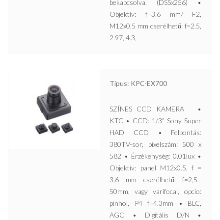
bekapcsolva, (DSSx256) •
Objektív: f=3.6 mm/ F2,
M12x0.5 mm cserélhető: f=2.5,
2.97, 4.3,
Típus: KPC-EX700
SZÍNES CCD KAMERA •
KTC • CCD: 1/3” Sony Super
HAD CCD • Felbontás:
380TV-sor, pixelszám: 500 x
582 • Érzékenység: 0.01lux •
Objektív: panel M12x0.5, f =
3,6 mm cserélhető: f=2,5–
50mm, vagy varifocal, opcio:
pinhol, P4 f=4.3mm • BLC,
AGC • Digitális D/N •