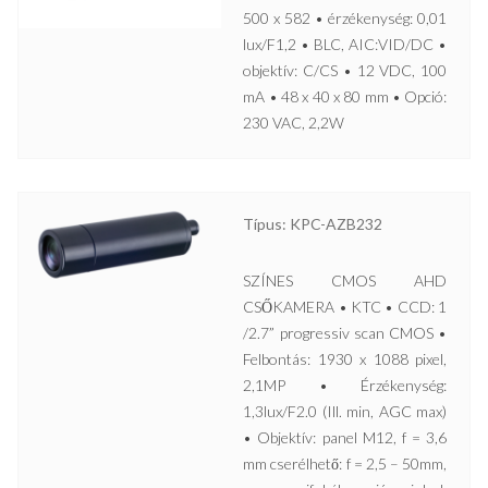
500 x 582 • érzékenység: 0,01
lux/F1,2 • BLC, AIC:VID/DC •
objektív: C/CS • 12 VDC, 100
mA • 48 x 40 x 80 mm • Opció:
230 VAC, 2,2W
Típus: KPC-AZB232
SZÍNES CMOS AHD
CSŐKAMERA • KTC • CCD: 1
/2.7” progressiv scan CMOS •
Felbontás: 1930 x 1088 pixel,
2,1MP • Érzékenység:
1,3lux/F2.0 (Ill. min, AGC max)
• Objektív: panel M12, f = 3,6
mm cserélhető: f = 2,5 – 50mm,