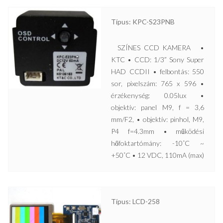
Típus: KPC-S23PNB
SZÍNES CCD KAMERA •
KTC • CCD: 1/3” Sony Super
HAD CCDII • felbontás: 550
sor, pixelszám: 765 x 596 •
érzékenység: 0.05lux •
objektív: panel M9, f = 3,6
mm/F2, • objektív: pinhol, M9,
P4 f=4.3mm • működési
hőfoktartómány: -10˚C ~
+50˚C • 12 VDC, 110mA (max)
Típus: LCD-258