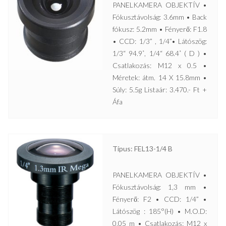
PANELKAMERA OBJEKTÍV •
Fókusztávolság: 3.6mm • Back
fókusz: 5.2mm • Fényerő: F1.8
• CCD: 1/3” , 1/4”• Látószög:
1/3“ 94.9˚, 1/4“ 68.4˚ ( D ) •
Csatlakozás: M12 x 0.5 •
Méretek: átm. 14 X 15.8mm •
Súly: 5.5g Listaár: 3.470.- Ft +
Áfa
Típus: FEL13-1/4 B
PANELKAMERA OBJEKTÍV •
Fókusztávolság: 1,3 mm •
Fényerő: F2 • CCD: 1/4” •
Látószög : 185°(H) • M.O.D:
0,05 m • Csatlakozás: M12 x