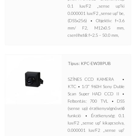
0.1 lux/F2 „sense up”ki
0.000001 lux/F2 „sense up” be,
(DSSx256) • Objektív: f=3.6
mm/ F2, M12x0.5 mm,
cserélhető: f=2.5 – 50.0 mm,
Típus: KPC-EW38PUB
SZÍNES CCD KAMERA •
KTC • 1/3” 960H Sony Duble
Scan Super HAD CCD II •
Felbontás: 700 TVL • DSS
(sense up) érzékenységnövelő
funkció • Érzékenység: 0.1
lux/F2 „sense up” kikapcsolva,
0.000001 lux/F2 „sense up”