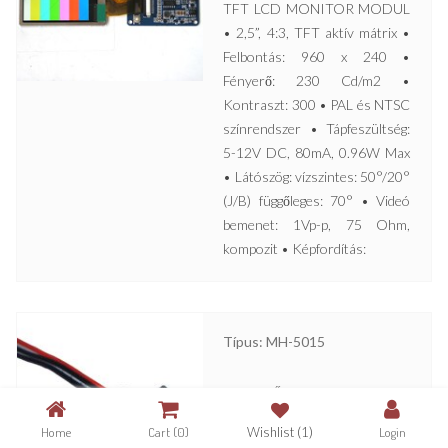
TFT LCD MONITOR MODUL
• 2,5”, 4:3, TFT aktív mátrix •
Felbontás: 960 x 240 •
Fényerő: 230 Cd/m2 •
Kontraszt: 300 • PAL és NTSC
színrendszer • Tápfeszültség:
5-12V DC, 80mA, 0.96W Max
• Látószög: vízszintes: 50°/20°
(J/B) függőleges: 70° • Videó
bemenet: 1Vp-p, 75 Ohm,
kompozit • Képfordítás:
Típus: MH-5015
MINIATŰR HANGMODUL •
Kis méret • 12V DC • 20Hz –
Home
Cart
(0)
Wishlist
(1)
Login
16000Hz • Jel/zaj arány jobb,