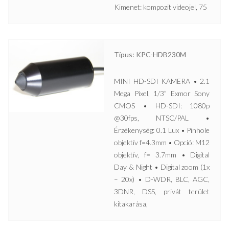
Kimenet: kompozit videojel, 75
Típus: KPC-HDB230M
MINI HD-SDI KAMERA • 2.1
Mega Pixel, 1/3” Exmor Sony
CMOS • HD-SDI: 1080p
@30fps, NTSC/PAL •
Érzékenység: 0.1 Lux • Pinhole
objektív f=4.3mm • Opció: M12
objektív, f= 3.7mm • Digital
Day & Night • Digital zoom (1x
– 20x) • D-WDR, BLC, AGC,
3DNR, DSS, privát terület
kitakarása,