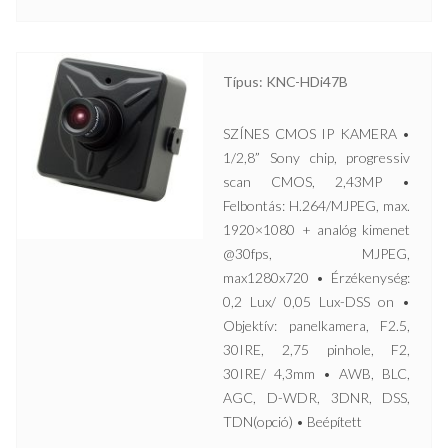
Típus: KNC-HDi47B
SZÍNES CMOS IP KAMERA •
1/2,8” Sony chip, progressiv
scan CMOS, 2,43MP •
Felbontás: H.264/MJPEG, max.
1920×1080 + analóg kimenet
@30fps, MJPEG,
max1280x720 • Érzékenység:
0,2 Lux/ 0,05 Lux-DSS on •
Objektív: panelkamera, F2.5,
30IRE, 2,75 pinhole, F2,
30IRE/ 4,3mm • AWB, BLC,
AGC, D-WDR, 3DNR, DSS,
TDN(opció) • Beépített