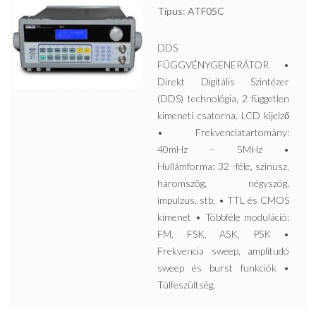
Típus: ATF05C
DDS
FÜGGVÉNYGENERÁTOR •
Direkt Digitális Szintézer
(DDS) technológia, 2 független
kimeneti csatorna, LCD kijelző
• Frekvenciatartomány:
40mHz – 5MHz •
Hullámforma: 32 -féle, szinusz,
háromszög, négyszög,
impulzus, stb. • TTL és CMOS
kimenet • Többféle moduláció:
FM, FSK, ASK, PSK •
Frekvencia sweep, amplitudó
sweep és burst funkciók •
Túlfeszültség,