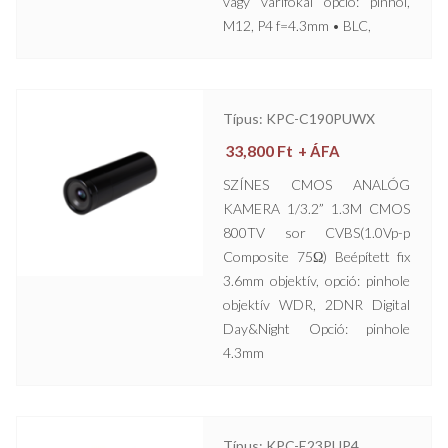
vagy varifokál opció: pinhol,
M12, P4 f=4.3mm • BLC,
Típus: KPC-C190PUWX
33,800
Ft
+ ÁFA
SZÍNES CMOS ANALÓG
KAMERA 1/3.2” 1.3M CMOS
800TV sor CVBS(1.0Vp-p
Composite 75Ω) Beépített fix
3.6mm objektív, opció: pinhole
objektív WDR, 2DNR Digital
Day&Night Opció: pinhole
4.3mm
Típus: KPC-E23PUP4