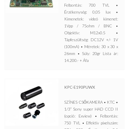
Felbontás: 700 TVL •
Érzékenység: 0,05 lux •
Kimenetek: videó kimenet:
1Vpp / 75ohm / BNC •
Objektív: M12x0.5 •
Tápfeszültség: DC12V +/- 1V
(100mA) • Méretek: 30 x 30 x
26mm • Súly: 20gr Lista ár:
14.200.- + Áfa
KPC-E190PUWX
SZÍNES CSŐKAMERA • KTC •
1/3” Sony super HAD CCD II
(opció: Exview) • Felbontás:
750 TVL • Effektív pixelszám: