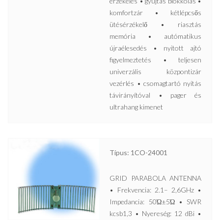
érzékelés • gyújtás blokkolás •
komfortzár • kétlépcsős
ütésérzékelő • riasztás
memória • autómatikus
újraélesedés • nyitott ajtó
figyelmeztetés • teljesen
univerzális központizár
vezérlés • csomagtartó nyitás
távirányítóval • pager és
ultrahang kimenet
Típus: 1CO-24001
GRID PARABOLA ANTENNA
• Frekvencia: 2.1– 2,6GHz •
Impedancia: 50Ώ±5Ώ • SWR
kcsb1,3 • Nyereség: 12 dBi •