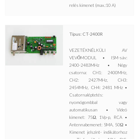
relés kimenet (max.:10 A)
Típus: CT-2400R
VEZETÉKNÉLKÜLI AV
VEVŐMODUL • ISM-sáv:
2400-2483MHz • Négy
csatorna: CH1: 2400MHz,
CH2: 2427MHz, CH3:
2454MHz, CH4: 2481 MHz •
Csatornaléptetés:
nyomógombbal vagy
automatikusan • Videó
kimenet: 75Ω, 1Vp-p, RCA •
Antennabemenet: SMA, 50Ω •
Kimenet jelszint- indikátorhoz