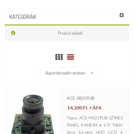
KATEGÓRIÁK
Product added!
Alapértelmezett rendezés
ACE-3821PUB
14,200
Ft
+ ÁFA
Típus: ACE-M321PUB SZÍNES
PANEL KAMERA • 1/3” 960H
Sony Ex-view HAD CCD •