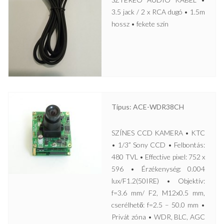
3.5 jack / 2 x RCA dugó • 1.5m
hossz • fekete szín
Típus: ACE-WDR38CH
SZÍNES CCD KAMERA • KTC
• 1/3” Sony CCD • Felbontás:
480 TVL • Effective pixel: 752 x
596 • Érzékenység: 0.004
lux/F1.2(50IRE) • Objektív:
f=3.6 mm/ F2, M12x0.5 mm,
cserélhető: f=2.5 – 50.0 mm •
Privát zóna • WDR, BLC, AGC