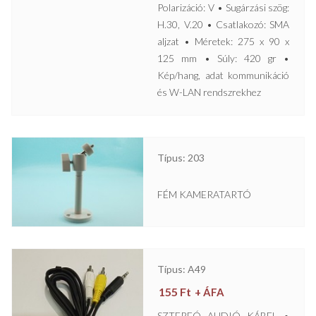
Polarizáció: V • Sugárzási szög:
H.30, V.20 • Csatlakozó: SMA
aljzat • Méretek: 275 x 90 x
125 mm • Súly: 420 gr •
Kép/hang, adat kommunikáció
és W-LAN rendszrekhez
Típus: 203
FÉM KAMERATARTÓ
Típus: A49
155
Ft
+ ÁFA
SZTEREÓ AUDIÓ KÁBEL •