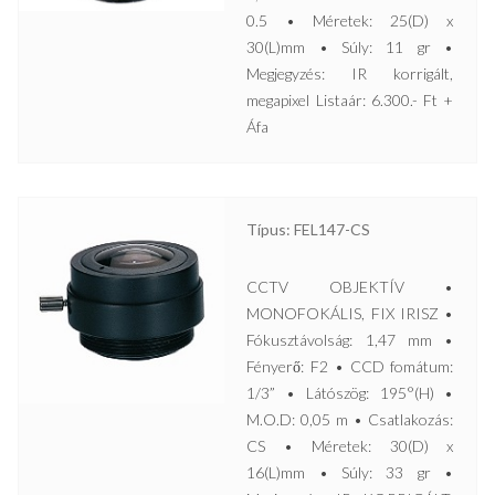
0.5 • Méretek: 25(D) x
30(L)mm • Súly: 11 gr •
Megjegyzés: IR korrigált,
megapixel Listaár: 6.300.- Ft +
Áfa
Típus: FEL147-CS
CCTV OBJEKTÍV •
MONOFOKÁLIS, FIX IRISZ •
Fókusztávolság: 1,47 mm •
Fényerő: F2 • CCD fomátum:
1/3” • Látószög: 195°(H) •
M.O.D: 0,05 m • Csatlakozás:
CS • Méretek: 30(D) x
16(L)mm • Súly: 33 gr •