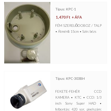
Típus: KPC-1
1,470
Ft
+ ÁFA
FÉM SZERELŐDOBOZ / TALP
• Átmérő: 15cm • Szín: bézs
Típus: KPC-303BH
FEKETE-FEHÉR CCD
KAMERA • KTC • CCD: 1/3
inch Sony Super HAD •
felbontás: 420 sor, pixelszám: