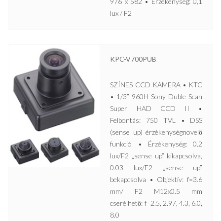
976 x 582 • Érzékenység: 0,1
lux / F2
KPC-V700PUB
SZÍNES CCD KAMERA • KTC
• 1/3” 960H Sony Duble Scan
Super HAD CCD II •
Felbontás: 750 TVL • DSS
(sense up) érzékenységnövelő
funkció • Érzékenység: 0.2
lux/F2 „sense up” kikapcsolva,
0.03 lux/F2 „sense up”
bekapcsolva • Objektív: f=3.6
mm/ F2 M12x0.5 mm
cserélhető: f=2.5, 2.97, 4.3, 6.0,
8.0