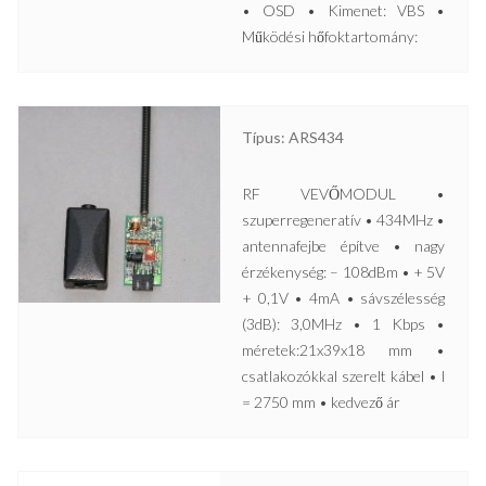
• OSD • Kimenet: VBS •
Működési hőfoktartomány:
Típus: ARS434
RF VEVŐMODUL •
szuperregeneratív • 434MHz •
antennafejbe építve • nagy
érzékenység: – 108dBm • + 5V
+ 0,1V • 4mA • sávszélesség
(3dB): 3,0MHz • 1 Kbps •
méretek:21x39x18 mm •
csatlakozókkal szerelt kábel • l
= 2750 mm • kedvező ár