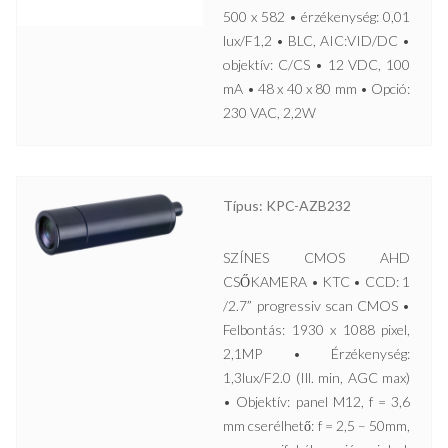
500 x 582 • érzékenység: 0,01
lux/F1,2 • BLC, AIC:VID/DC •
objektív: C/CS • 12 VDC, 100
mA • 48 x 40 x 80 mm • Opció:
230 VAC, 2,2W
Típus: KPC-AZB232
SZÍNES CMOS AHD
CSŐKAMERA • KTC • CCD: 1
/2.7” progressiv scan CMOS •
Felbontás: 1930 x 1088 pixel,
2,1MP • Érzékenység:
1,3lux/F2.0 (Ill. min, AGC max)
• Objektív: panel M12, f = 3,6
mm cserélhető: f = 2,5 – 50mm,