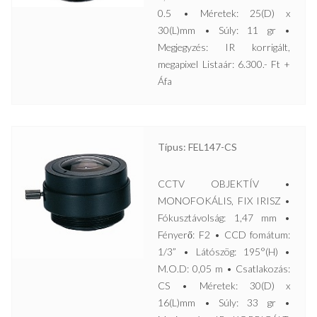
0.5 • Méretek: 25(D) x
30(L)mm • Súly: 11 gr •
Megjegyzés: IR korrigált,
megapixel Listaár: 6.300.- Ft +
Áfa
Típus: FEL147-CS
CCTV OBJEKTÍV •
MONOFOKÁLIS, FIX IRISZ •
Fókusztávolság: 1,47 mm •
Fényerő: F2 • CCD fomátum:
1/3” • Látószög: 195°(H) •
M.O.D: 0,05 m • Csatlakozás:
CS • Méretek: 30(D) x
16(L)mm • Súly: 33 gr •