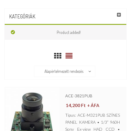
KATEGÓRIÁK
Product added!
Alapértelmezett rendezés
ACE-3821PUB
14,200
Ft
+ ÁFA
Típus: ACE-M321PUB SZÍNES
PANEL KAMERA • 1/3” 960H
Sony Ex-view HAD CCD •