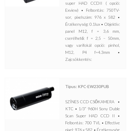
super HAD CCDII ( opció:
Exview) • Felbontás: 750TV-
sor, pixelszám: 976 x 582 •
Érzékenység: 0.1lux • Objektív:
panel M12, f = 3,6 mm,
cserélhető: f = 2,5 – 50mm,
vagy varifokál opció: pinhol,
M12, P4 f=4.3mm •
Zajcsökkentés:
Típus: KPC-EW230PUB
SZÍNES CCD CSŐKAMERA •
KTC • 1/3” 960H Sony Duble
Scan Super HAD CCD II •
Felbontás: 700 TVL • Effective
pixel: 976 x 582 • Érzékenység: