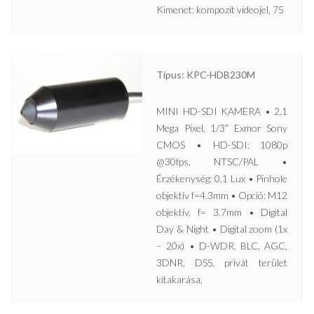
Kimenet: kompozit videojel, 75
Típus: KPC-HDB230M
MINI HD-SDI KAMERA • 2.1
Mega Pixel, 1/3” Exmor Sony
CMOS • HD-SDI: 1080p
@30fps, NTSC/PAL •
Érzékenység: 0.1 Lux • Pinhole
objektív f=4.3mm • Opció: M12
objektív, f= 3.7mm • Digital
Day & Night • Digital zoom (1x
– 20x) • D-WDR, BLC, AGC,
3DNR, DSS, privát terület
kitakarása,