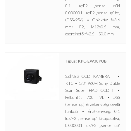
0.1 lux/F2 „sense up”ki
0.000001 lux/F2 „sense up” be,
(DSSx256) • Objektív: f=3.6
mm/ F2, M12x0.5 mm,
cserélhető: f=2.5 – 50.0 mm,
Típus: KPC-EW38PUB
SZÍNES CCD KAMERA •
KTC • 1/3” 960H Sony Duble
Scan Super HAD CCD II •
Felbontás: 700 TVL • DSS
(sense up) érzékenységnövelő
funkció • Érzékenység: 0.1
lux/F2 „sense up” kikapcsolva,
0.000001 lux/F2 „sense up”