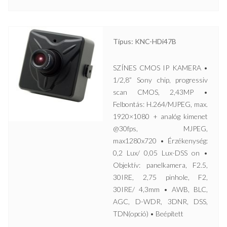
Típus: KNC-HDi47B
SZÍNES CMOS IP KAMERA •
1/2,8” Sony chip, progressiv
scan CMOS, 2,43MP •
Felbontás: H.264/MJPEG, max.
1920×1080 + analóg kimenet
@30fps, MJPEG,
max1280x720 • Érzékenység:
0,2 Lux/ 0,05 Lux-DSS on •
Objektív: panelkamera, F2.5,
30IRE, 2,75 pinhole, F2,
30IRE/ 4,3mm • AWB, BLC,
AGC, D-WDR, 3DNR, DSS,
TDN(opció) • Beépített