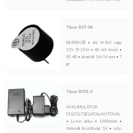
Típus: B25-06
BERREGŐ • 6V (4-8V) vagy
12V (9-15V) • 40 mA (max) •
85 dB • átmérő: 16×14 mm • 7
gr
Típus: B501-5
AKKUMULÁTOR
FESZÜLTSÉGÁTALAKÍTÓVAL
• Li-Ion akku • 1500mAó •
Kimenő feszültség: 5V • súly: