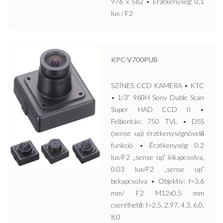
976 x 582 • Érzékenység: 0,1
lux / F2
KPC-V700PUB
SZÍNES CCD KAMERA • KTC
• 1/3” 960H Sony Duble Scan
Super HAD CCD II •
Felbontás: 750 TVL • DSS
(sense up) érzékenységnövelő
funkció • Érzékenység: 0.2
lux/F2 „sense up” kikapcsolva,
0.03 lux/F2 „sense up”
bekapcsolva • Objektív: f=3.6
mm/ F2 M12x0.5 mm
cserélhető: f=2.5, 2.97, 4.3, 6.0,
8.0