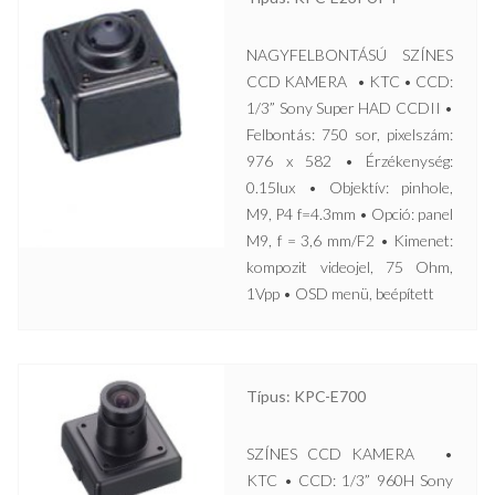
NAGYFELBONTÁSÚ SZÍNES
CCD KAMERA • KTC • CCD:
1/3” Sony Super HAD CCDII •
Felbontás: 750 sor, pixelszám:
976 x 582 • Érzékenység:
0.15lux • Objektív: pinhole,
M9, P4 f=4.3mm • Opció: panel
M9, f = 3,6 mm/F2 • Kimenet:
kompozit videojel, 75 Ohm,
1Vpp • OSD menü, beépített
Típus: KPC-E700
SZÍNES CCD KAMERA •
KTC • CCD: 1/3” 960H Sony