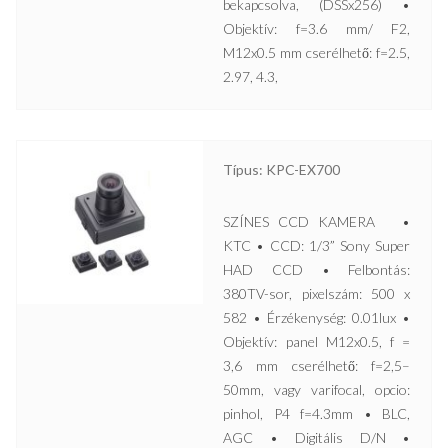
bekapcsolva, (DSSx256) •
Objektív: f=3.6 mm/ F2,
M12x0.5 mm cserélhető: f=2.5,
2.97, 4.3,
Típus: KPC-EX700
SZÍNES CCD KAMERA •
KTC • CCD: 1/3” Sony Super
HAD CCD • Felbontás:
380TV-sor, pixelszám: 500 x
582 • Érzékenység: 0.01lux •
Objektív: panel M12x0.5, f =
3,6 mm cserélhető: f=2,5–
50mm, vagy varifocal, opcio:
pinhol, P4 f=4.3mm • BLC,
AGC • Digitális D/N •