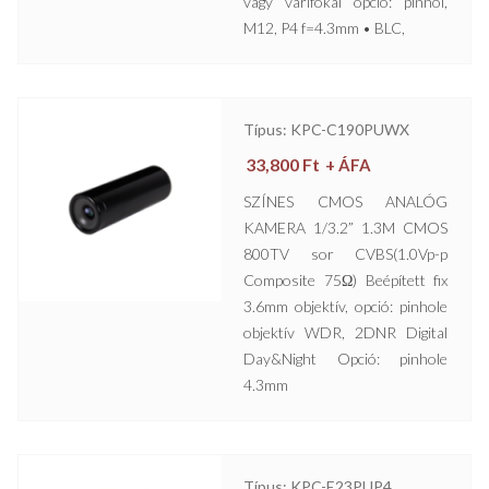
vagy varifokál opció: pinhol,
M12, P4 f=4.3mm • BLC,
Típus: KPC-C190PUWX
33,800
Ft
+ ÁFA
SZÍNES CMOS ANALÓG
KAMERA 1/3.2” 1.3M CMOS
800TV sor CVBS(1.0Vp-p
Composite 75Ω) Beépített fix
3.6mm objektív, opció: pinhole
objektív WDR, 2DNR Digital
Day&Night Opció: pinhole
4.3mm
Típus: KPC-E23PUP4