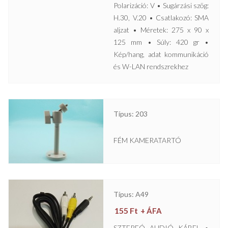
Polarizáció: V • Sugárzási szög:
H.30, V.20 • Csatlakozó: SMA
aljzat • Méretek: 275 x 90 x
125 mm • Súly: 420 gr •
Kép/hang, adat kommunikáció
és W-LAN rendszrekhez
Típus: 203
FÉM KAMERATARTÓ
Típus: A49
155
Ft
+ ÁFA
SZTEREÓ AUDIÓ KÁBEL •