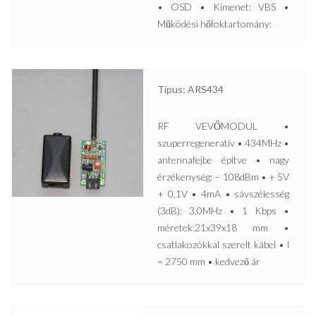
• OSD • Kimenet: VBS •
Működési hőfoktartomány:
Típus: ARS434
RF VEVŐMODUL •
szuperregeneratív • 434MHz •
antennafejbe építve • nagy
érzékenység: – 108dBm • + 5V
+ 0,1V • 4mA • sávszélesség
(3dB): 3,0MHz • 1 Kbps •
méretek:21x39x18 mm •
csatlakozókkal szerelt kábel • l
= 2750 mm • kedvező ár