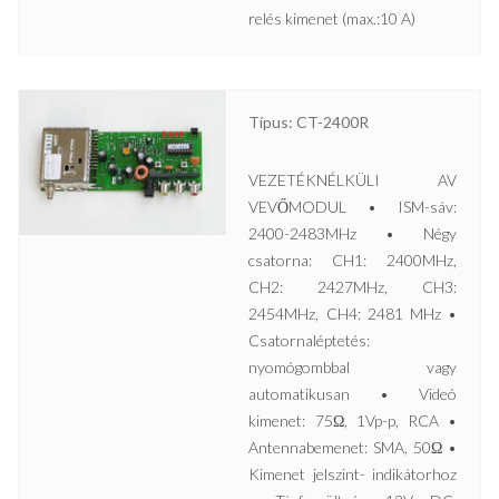
relés kimenet (max.:10 A)
Típus: CT-2400R
VEZETÉKNÉLKÜLI AV
VEVŐMODUL • ISM-sáv:
2400-2483MHz • Négy
csatorna: CH1: 2400MHz,
CH2: 2427MHz, CH3:
2454MHz, CH4: 2481 MHz •
Csatornaléptetés:
nyomógombbal vagy
automatikusan • Videó
kimenet: 75Ω, 1Vp-p, RCA •
Antennabemenet: SMA, 50Ω •
Kimenet jelszint- indikátorhoz