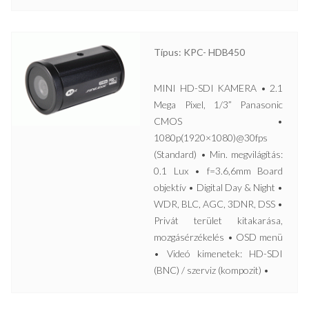
Típus: KPC- HDB450
MINI HD-SDI KAMERA • 2.1
Mega Pixel, 1/3” Panasonic
CMOS •
1080p(1920×1080)@30fps
(Standard) • Min. megvilágítás:
0.1 Lux • f=3.6,6mm Board
objektív • Digital Day & Night •
WDR, BLC, AGC, 3DNR, DSS •
Privát terület kitakarása,
mozgásérzékelés • OSD menü
• Videó kimenetek: HD-SDI
(BNC) / szerviz (kompozit) •