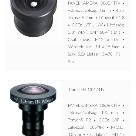
PANELKAMERA OBJEKTÍV •
Fókusztávolság: 3.6mm • Back
fókusz: 5.2mm • Fényerő: F1.8
• CCD: 1/3” , 1/4”• Látószög:
1/3“ 94.9˚, 1/4“ 68.4˚ ( D ) •
Csatlakozás: M12 x 0.5 •
Méretek: átm. 14 X 15.8mm •
Súly: 5.5g Listaár: 3.470.- Ft +
Áfa
Típus: FEL13-1/4 B
PANELKAMERA OBJEKTÍV •
Fókusztávolság: 1,3 mm •
Fényerő: F2 • CCD: 1/4” •
Látószög : 185°(H) • M.O.D:
0,05 m • Csatlakozás: M12 x