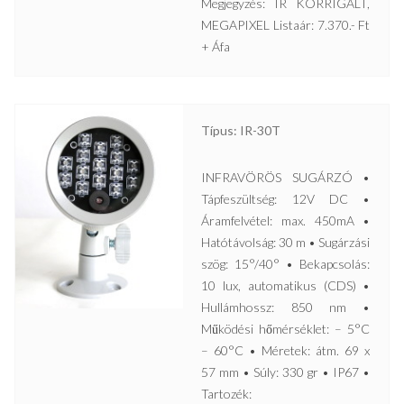
Megjegyzés: IR KORRIGÁLT,
MEGAPIXEL Listaár: 7.370.- Ft
+ Áfa
Típus: IR-30T
INFRAVÖRÖS SUGÁRZÓ •
Tápfeszültség: 12V DC •
Áramfelvétel: max. 450mA •
Hatótávolság: 30 m • Sugárzási
szög: 15°/40° • Bekapcsolás:
10 lux, automatikus (CDS) •
Hullámhossz: 850 nm •
Működési hőmérséklet: – 5°C
– 60°C • Méretek: átm. 69 x
57 mm • Súly: 330 gr • IP67 •
Tartozék: