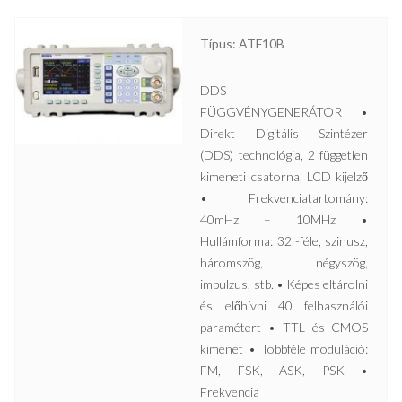
Típus: ATF10B
DDS
FÜGGVÉNYGENERÁTOR •
Direkt Digitális Szintézer
(DDS) technológia, 2 független
kimeneti csatorna, LCD kijelző
• Frekvenciatartomány:
40mHz – 10MHz •
Hullámforma: 32 -féle, szinusz,
háromszög, négyszög,
impulzus, stb. • Képes eltárolni
és előhívni 40 felhasználói
paramétert • TTL és CMOS
kimenet • Többféle moduláció:
FM, FSK, ASK, PSK •
Frekvencia