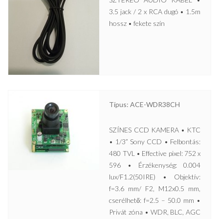
3.5 jack / 2 x RCA dugó • 1.5m
hossz • fekete szín
Típus: ACE-WDR38CH
SZÍNES CCD KAMERA • KTC
• 1/3” Sony CCD • Felbontás:
480 TVL • Effective pixel: 752 x
596 • Érzékenység: 0.004
lux/F1.2(50IRE) • Objektív:
f=3.6 mm/ F2, M12x0.5 mm,
cserélhető: f=2.5 – 50.0 mm •
Privát zóna • WDR, BLC, AGC