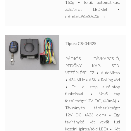
160g • töltő: automatikus,
zöld/piros LED-del •
méretek:96x60x23mm
Típus: CS-04R2S
RÁDIÓS TÁVKAPCSLÓ,
REDŐNY, KAPU STB.
VEZÉRLÉSÉHEZ • AutoMicro
• 434 MHz • ASK • Rolling kód
• Fel, le, stop, autó-stop
funkcióval • Vevő táp
feszültsége:12V DC, (40mA) •
Távirányító tápfeszültsége:
12V DC, (A23 elem) • Egy
távirányító két vevőt tud
kezelni (piros/zöld LED) • Két