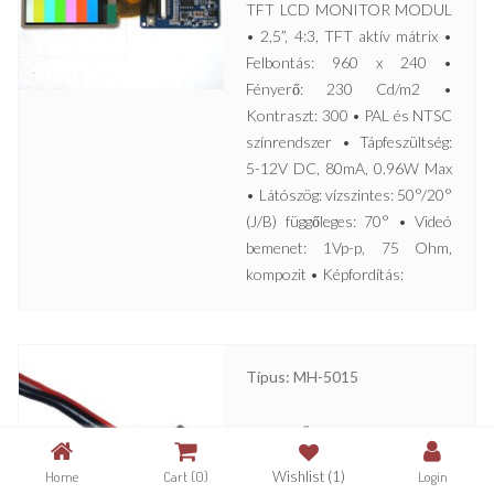
TFT LCD MONITOR MODUL
• 2,5”, 4:3, TFT aktív mátrix •
Felbontás: 960 x 240 •
Fényerő: 230 Cd/m2 •
Kontraszt: 300 • PAL és NTSC
színrendszer • Tápfeszültség:
5-12V DC, 80mA, 0.96W Max
• Látószög: vízszintes: 50°/20°
(J/B) függőleges: 70° • Videó
bemenet: 1Vp-p, 75 Ohm,
kompozit • Képfordítás:
Típus: MH-5015
MINIATŰR HANGMODUL •
Kis méret • 12V DC • 20Hz –
Home
Cart
(0)
Wishlist
(1)
Login
16000Hz • Jel/zaj arány jobb,