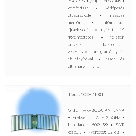
érzékelés • gyújtás blokkolás •
komfortzár • kétlépcsős
ütésérzékelő • riasztás
memória • autómatikus
újraélesedés • nyitott ajtó
figyelmeztetés • teljesen
univerzális központizár
vezérlés • csomagtartó nyitás
távirányítóval • pager és
ultrahang kimenet
Típus: 1CO-24001
GRID PARABOLA ANTENNA
• Frekvencia: 2.1– 2,6GHz •
Impedancia: 50Ώ±5Ώ • SWR
kcsb1,3 • Nyereség: 12 dBi •