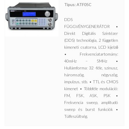
Típus: ATF05C
DDS
FÜGGVÉNYGENERÁTOR •
Direkt Digitális Szintézer
(DDS) technológia, 2 független
kimeneti csatorna, LCD kijelző
• Frekvenciatartomány:
40mHz – 5MHz •
Hullámforma: 32 -féle, szinusz,
háromszög, négyszög,
impulzus, stb. • TTL és CMOS
kimenet • Többféle moduláció:
FM, FSK, ASK, PSK •
Frekvencia sweep, amplitudó
sweep és burst funkciók •
Túlfeszültség,