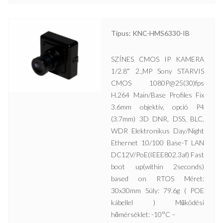
Típus: KNC-HMS6330-IB
SZÍNES CMOS IP KAMERA
1/2.8″ 2.,MP Sony STARVIS
CMOS 1080P@25(30)fps
H.264 Main/Base Profiles Fix
3.6mm objektív, opció P4
(3.7mm) 3D DNR, DSS, BLC,
WDR Elektronikus Day/Night
Ethernet 10/100 Base-T LAN
DC12V/PoE(IEEE802.3af) Fast
boot up(within 2seconds)
based on RTOS Méret:
30x30mm Súly: 79.6g ( POE
kábellel ) Működési
hőmérséklet: -10°C –