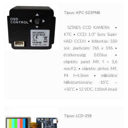
Típus: KPC-S23PNB
SZÍNES CCD KAMERA •
KTC • CCD: 1/3” Sony Super
HAD CCDII • felbontás: 550
sor, pixelszám: 765 x 596 •
érzékenység: 0.05lux •
objektív: panel M9, f = 3,6
mm/F2, • objektív: pinhol, M9,
P4 f=4.3mm • működési
hőfoktartómány: -10˚C ~
+50˚C • 12 VDC, 110mA (max)
Típus: LCD-258