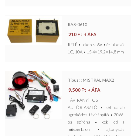
RAS-0610
210
Ft
+ ÁFA
RELÉ • tekercs: 6V • érintkező:
1C, 10A • 15,4×19,2×14,8 mm
Típus: : MISTRAL MAX2
9,500
Ft
+ ÁFA
TÁVIRÁNYÍTÓS
AUTÓRIASZTÓ • két darab
ugrókódos távirányító • 20W-
os sziréna • kék led a
műszerfalon • ajtónyitás