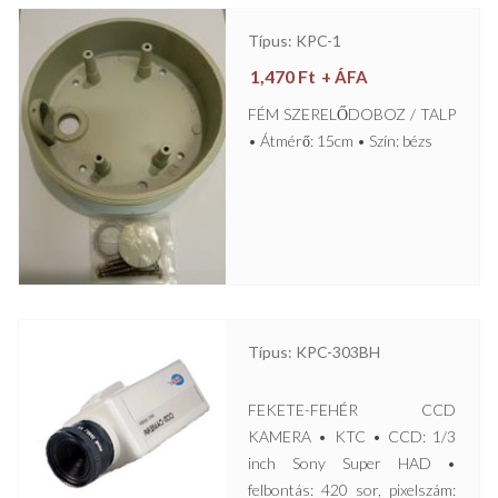
Típus: KPC-1
1,470
Ft
+ ÁFA
FÉM SZERELŐDOBOZ / TALP
• Átmérő: 15cm • Szín: bézs
Típus: KPC-303BH
FEKETE-FEHÉR CCD
KAMERA • KTC • CCD: 1/3
inch Sony Super HAD •
felbontás: 420 sor, pixelszám: