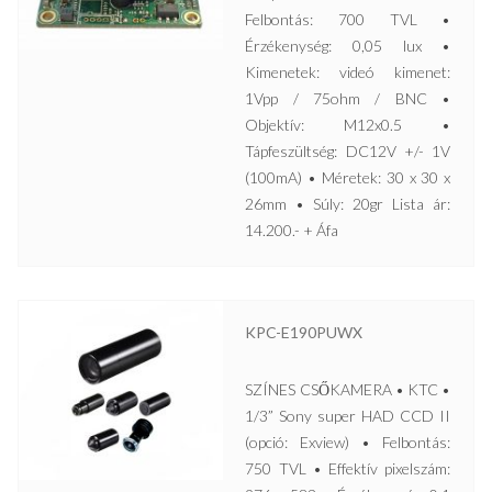
Felbontás: 700 TVL •
Érzékenység: 0,05 lux •
Kimenetek: videó kimenet:
1Vpp / 75ohm / BNC •
Objektív: M12x0.5 •
Tápfeszültség: DC12V +/- 1V
(100mA) • Méretek: 30 x 30 x
26mm • Súly: 20gr Lista ár:
14.200.- + Áfa
KPC-E190PUWX
SZÍNES CSŐKAMERA • KTC •
1/3” Sony super HAD CCD II
(opció: Exview) • Felbontás:
750 TVL • Effektív pixelszám: