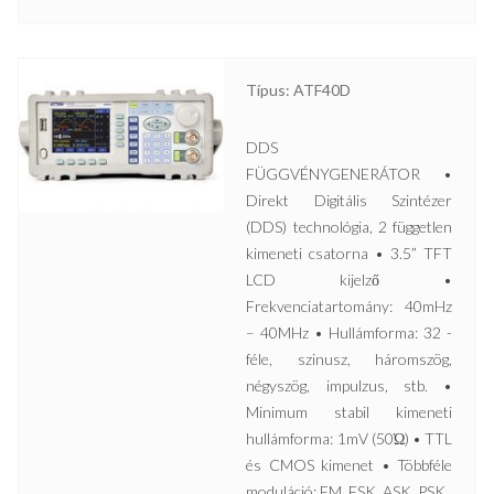
Típus: ATF40D
DDS
FÜGGVÉNYGENERÁTOR •
Direkt Digitális Szintézer
(DDS) technológia, 2 független
kimeneti csatorna • 3.5” TFT
LCD kijelző •
Frekvenciatartomány: 40mHz
– 40MHz • Hullámforma: 32 -
féle, szinusz, háromszög,
négyszög, impulzus, stb. •
Minimum stabil kimeneti
hullámforma: 1mV (50Ώ) • TTL
és CMOS kimenet • Többféle
moduláció: FM, FSK, ASK, PSK