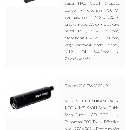
super HAD CCDII ( opció:
Exview) • Felbontás: 750TV-
sor, pixelszám: 976 x 582 •
Érzékenység: 0.1lux • Objektív:
panel M12, f = 3,6 mm,
cserélhető: f = 2,5 – 50mm,
vagy varifokál opció: pinhol,
M12, P4 f=4.3mm •
Zajcsökkentés:
Típus: KPC-EW230PUB
SZÍNES CCD CSŐKAMERA •
KTC • 1/3” 960H Sony Duble
Scan Super HAD CCD II •
Felbontás: 700 TVL • Effective
pixel: 976 x 582 • Érzékenység: