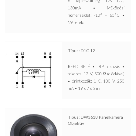
• Tápfeszültség: 12V DC,
130mA • Működési
hőmérséklet: -10° – 60°C •
Méretek:
Típus: D1C 12
REED RELÉ • DIP tokozás •
tekercs: 12 V, 500 Ω (diódával)
• érintkezők: 1 C, 100 V, 250
mA • 19 x 7 x 5 mm
Típus: DW3618 Panelkamera
Objektív