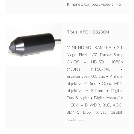
Kimenet: kompozit videojel, 75
Típus: KPC-HDB230M
MINI HD-SDI KAMERA • 2.1
Mega Pixel, 1/3” Exmor Sony
CMOS • HD-SDI: 1080p
@30fps, NTSC/PAL •
Érzékenység: 0.1 Lux • Pinhole
objektív f=4.3mm • Opció: M12
objektív, f= 3.7mm • Digital
Day & Night • Digital zoom (1x
– 20x) • D-WDR, BLC, AGC,
3DNR, DSS, privát terület
kitakarása,