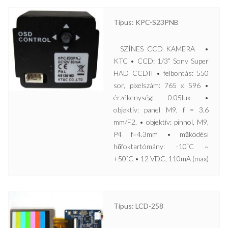
Típus: KPC-S23PNB
SZÍNES CCD KAMERA •
KTC • CCD: 1/3” Sony Super
HAD CCDII • felbontás: 550
sor, pixelszám: 765 x 596 •
érzékenység: 0.05lux •
objektív: panel M9, f = 3,6
mm/F2, • objektív: pinhol, M9,
P4 f=4.3mm • működési
hőfoktartómány: -10˚C ~
+50˚C • 12 VDC, 110mA (max)
Típus: LCD-258