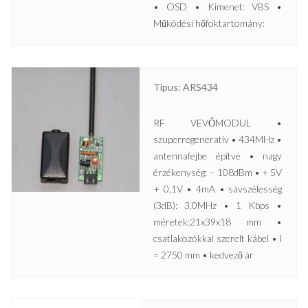
• OSD • Kimenet: VBS •
Működési hőfoktartomány:
Típus: ARS434
RF VEVŐMODUL •
szuperregeneratív • 434MHz •
antennafejbe építve • nagy
érzékenység: – 108dBm • + 5V
+ 0,1V • 4mA • sávszélesség
(3dB): 3,0MHz • 1 Kbps •
méretek:21x39x18 mm •
csatlakozókkal szerelt kábel • l
= 2750 mm • kedvező ár