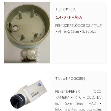
Típus: KPC-1
1,470
Ft
+ ÁFA
FÉM SZERELŐDOBOZ / TALP
• Átmérő: 15cm • Szín: bézs
Típus: KPC-303BH
FEKETE-FEHÉR CCD
KAMERA • KTC • CCD: 1/3
inch Sony Super HAD •
felbontás: 420 sor, pixelszám: