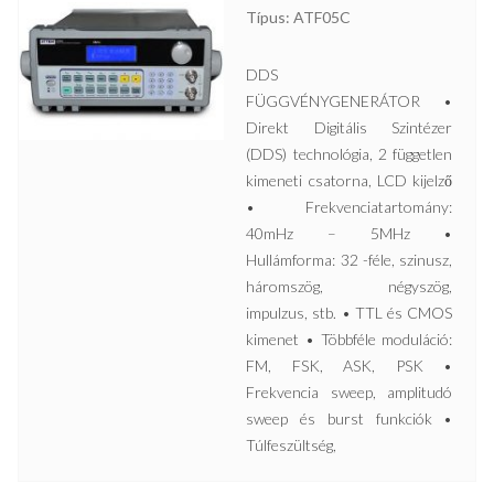
Típus: ATF05C
DDS
FÜGGVÉNYGENERÁTOR •
Direkt Digitális Szintézer
(DDS) technológia, 2 független
kimeneti csatorna, LCD kijelző
• Frekvenciatartomány:
40mHz – 5MHz •
Hullámforma: 32 -féle, szinusz,
háromszög, négyszög,
impulzus, stb. • TTL és CMOS
kimenet • Többféle moduláció:
FM, FSK, ASK, PSK •
Frekvencia sweep, amplitudó
sweep és burst funkciók •
Túlfeszültség,