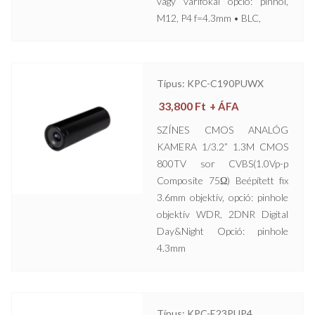
vagy varifokál opció: pinhol,
M12, P4 f=4.3mm • BLC,
Típus: KPC-C190PUWX
33,800
Ft
+ ÁFA
SZÍNES CMOS ANALÓG
KAMERA 1/3.2” 1.3M CMOS
800TV sor CVBS(1.0Vp-p
Composite 75Ω) Beépített fix
3.6mm objektív, opció: pinhole
objektív WDR, 2DNR Digital
Day&Night Opció: pinhole
4.3mm
Típus: KPC-E23PUP4