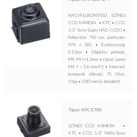
NAGYFELBONTÁSÚ SZÍNES
CCD KAMERA • KTC • CCD:
1/3” Sony Super HAD CCDII •
Felbontás: 750 sor, pixelszám:
976 x 582 • Érzékenység:
0.15lux • Objektív: pinhole,
M9, P4 f=4.3mm • Opció: panel
M9, f = 3,6 mm/F2 • Kimenet:
kompozit videojel, 75 Ohm,
1Vpp • OSD menü, beépített
Típus: KPC-E700
SZÍNES CCD KAMERA •
KTC • CCD: 1/3” 960H Sony