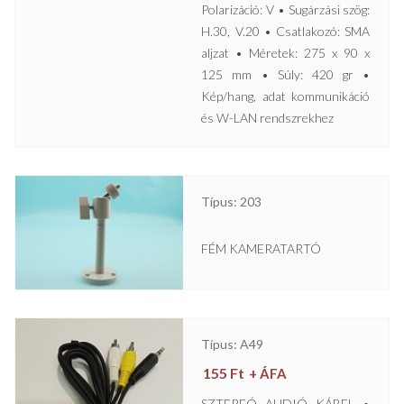
Polarizáció: V • Sugárzási szög:
H.30, V.20 • Csatlakozó: SMA
aljzat • Méretek: 275 x 90 x
125 mm • Súly: 420 gr •
Kép/hang, adat kommunikáció
és W-LAN rendszrekhez
Típus: 203
FÉM KAMERATARTÓ
Típus: A49
155
Ft
+ ÁFA
SZTEREÓ AUDIÓ KÁBEL •