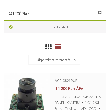
KATEGÓRIÁK
Product added!
Alapértelmezett rendezés
ACE-3821PUB
14,200
Ft
+ ÁFA
Típus: ACE-M321PUB SZÍNES
PANEL KAMERA • 1/3” 960H
Sony Ex-view HAD CCD •