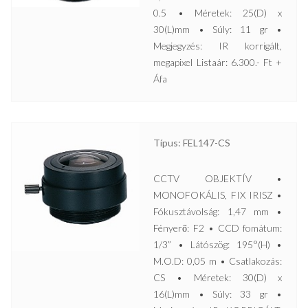
0.5 • Méretek: 25(D) x
30(L)mm • Súly: 11 gr •
Megjegyzés: IR korrigált,
megapixel Listaár: 6.300.- Ft +
Áfa
Típus: FEL147-CS
CCTV OBJEKTÍV •
MONOFOKÁLIS, FIX IRISZ •
Fókusztávolság: 1,47 mm •
Fényerő: F2 • CCD fomátum:
1/3” • Látószög: 195°(H) •
M.O.D: 0,05 m • Csatlakozás:
CS • Méretek: 30(D) x
16(L)mm • Súly: 33 gr •