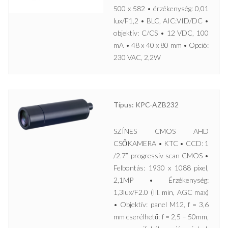
500 x 582 • érzékenység: 0,01
lux/F1,2 • BLC, AIC:VID/DC •
objektív: C/CS • 12 VDC, 100
mA • 48 x 40 x 80 mm • Opció:
230 VAC, 2,2W
Típus: KPC-AZB232
SZÍNES CMOS AHD
CSŐKAMERA • KTC • CCD: 1
/2.7” progressiv scan CMOS •
Felbontás: 1930 x 1088 pixel,
2,1MP • Érzékenység:
1,3lux/F2.0 (Ill. min, AGC max)
• Objektív: panel M12, f = 3,6
mm cserélhető: f = 2,5 – 50mm,