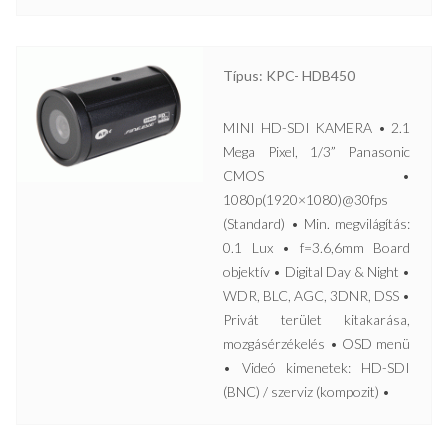
Típus: KPC- HDB450
MINI HD-SDI KAMERA • 2.1
Mega Pixel, 1/3” Panasonic
CMOS •
1080p(1920×1080)@30fps
(Standard) • Min. megvilágítás:
0.1 Lux • f=3.6,6mm Board
objektív • Digital Day & Night •
WDR, BLC, AGC, 3DNR, DSS •
Privát terület kitakarása,
mozgásérzékelés • OSD menü
• Videó kimenetek: HD-SDI
(BNC) / szerviz (kompozit) •