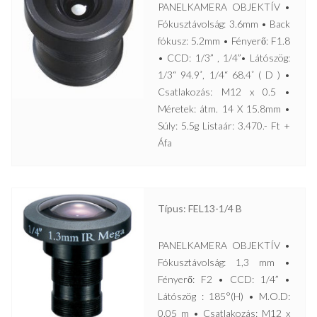
PANELKAMERA OBJEKTÍV •
Fókusztávolság: 3.6mm • Back
fókusz: 5.2mm • Fényerő: F1.8
• CCD: 1/3” , 1/4”• Látószög:
1/3“ 94.9˚, 1/4“ 68.4˚ ( D ) •
Csatlakozás: M12 x 0.5 •
Méretek: átm. 14 X 15.8mm •
Súly: 5.5g Listaár: 3.470.- Ft +
Áfa
Típus: FEL13-1/4 B
PANELKAMERA OBJEKTÍV •
Fókusztávolság: 1,3 mm •
Fényerő: F2 • CCD: 1/4” •
Látószög : 185°(H) • M.O.D:
0,05 m • Csatlakozás: M12 x