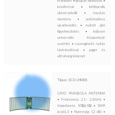
érzékelés • gyújtás blokkolás •
komfortzár • kétlépcsős
ütésérzékelő • riasztás
memória • autómatikus
újraélesedés • nyitott ajtó
figyelmeztetés • teljesen
univerzális központizár
vezérlés • csomagtartó nyitás
távirányítóval • pager és
ultrahang kimenet
Típus: 1CO-24001
GRID PARABOLA ANTENNA
• Frekvencia: 2.1– 2,6GHz •
Impedancia: 50Ώ±5Ώ • SWR
kcsb1,3 • Nyereség: 12 dBi •