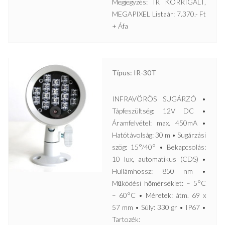
Megjegyzés: IR KORRIGÁLT,
MEGAPIXEL Listaár: 7.370.- Ft
+ Áfa
Típus: IR-30T
INFRAVÖRÖS SUGÁRZÓ •
Tápfeszültség: 12V DC •
Áramfelvétel: max. 450mA •
Hatótávolság: 30 m • Sugárzási
szög: 15°/40° • Bekapcsolás:
10 lux, automatikus (CDS) •
Hullámhossz: 850 nm •
Működési hőmérséklet: – 5°C
– 60°C • Méretek: átm. 69 x
57 mm • Súly: 330 gr • IP67 •
Tartozék: