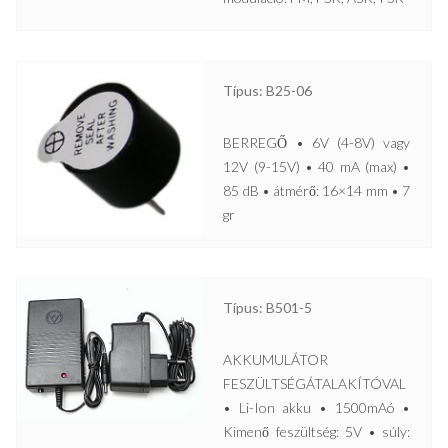
Típus: B25-06
BERREGŐ • 6V (4-8V) vagy
12V (9-15V) • 40 mA (max) •
85 dB • átmérő: 16×14 mm • 7
gr
Típus: B501-5
AKKUMULÁTOR
FESZÜLTSÉGÁTALAKÍTÓVAL
• Li-Ion akku • 1500mAó •
Kimenő feszültség: 5V • súly: