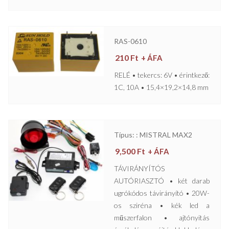
RAS-0610
210
Ft
+ ÁFA
RELÉ • tekercs: 6V • érintkező:
1C, 10A • 15,4×19,2×14,8 mm
Típus: : MISTRAL MAX2
9,500
Ft
+ ÁFA
TÁVIRÁNYÍTÓS
AUTÓRIASZTÓ • két darab
ugrókódos távirányító • 20W-
os sziréna • kék led a
műszerfalon • ajtónyitás