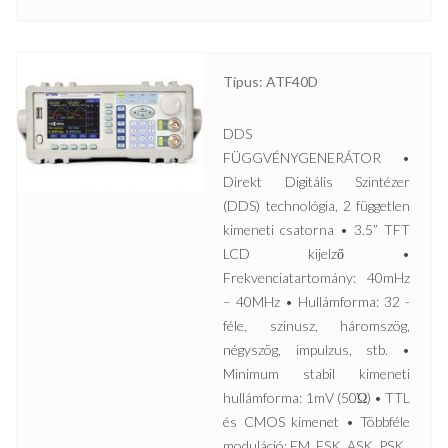
Típus: ATF40D
DDS
FÜGGVÉNYGENERÁTOR •
Direkt Digitális Szintézer
(DDS) technológia, 2 független
kimeneti csatorna • 3.5” TFT
LCD kijelző •
Frekvenciatartomány: 40mHz
– 40MHz • Hullámforma: 32 -
féle, szinusz, háromszög,
négyszög, impulzus, stb. •
Minimum stabil kimeneti
hullámforma: 1mV (50Ώ) • TTL
és CMOS kimenet • Többféle
moduláció: FM, FSK, ASK, PSK