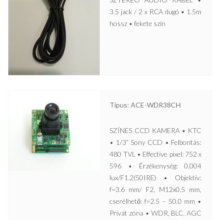
3.5 jack / 2 x RCA dugó • 1.5m
hossz • fekete szín
Típus: ACE-WDR38CH
SZÍNES CCD KAMERA • KTC
• 1/3” Sony CCD • Felbontás:
480 TVL • Effective pixel: 752 x
596 • Érzékenység: 0.004
lux/F1.2(50IRE) • Objektív:
f=3.6 mm/ F2, M12x0.5 mm,
cserélhető: f=2.5 – 50.0 mm •
Privát zóna • WDR, BLC, AGC