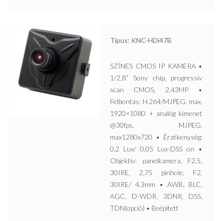
Típus: KNC-HDi47B
SZÍNES CMOS IP KAMERA •
1/2,8” Sony chip, progressiv
scan CMOS, 2,43MP •
Felbontás: H.264/MJPEG, max.
1920×1080 + analóg kimenet
@30fps, MJPEG,
max1280x720 • Érzékenység:
0,2 Lux/ 0,05 Lux-DSS on •
Objektív: panelkamera, F2.5,
30IRE, 2,75 pinhole, F2,
30IRE/ 4,3mm • AWB, BLC,
AGC, D-WDR, 3DNR, DSS,
TDN(opció) • Beépített