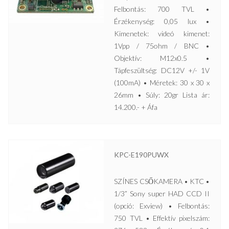
Felbontás: 700 TVL •
Érzékenység: 0,05 lux •
Kimenetek: videó kimenet:
1Vpp / 75ohm / BNC •
Objektív: M12x0.5 •
Tápfeszültség: DC12V +/- 1V
(100mA) • Méretek: 30 x 30 x
26mm • Súly: 20gr Lista ár:
14.200.- + Áfa
KPC-E190PUWX
SZÍNES CSŐKAMERA • KTC •
1/3” Sony super HAD CCD II
(opció: Exview) • Felbontás:
750 TVL • Effektív pixelszám: