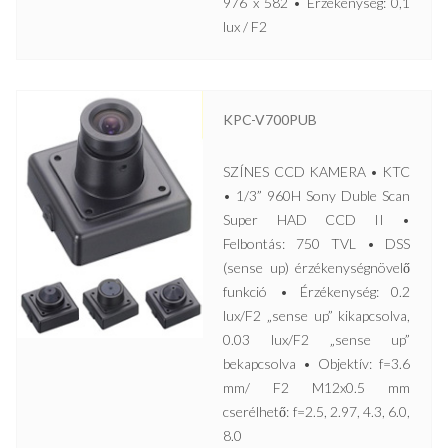
976 x 582 • Érzékenység: 0,1
lux / F2
KPC-V700PUB
SZÍNES CCD KAMERA • KTC
• 1/3” 960H Sony Duble Scan
Super HAD CCD II •
Felbontás: 750 TVL • DSS
(sense up) érzékenységnövelő
funkció • Érzékenység: 0.2
lux/F2 „sense up” kikapcsolva,
0.03 lux/F2 „sense up”
bekapcsolva • Objektív: f=3.6
mm/ F2 M12x0.5 mm
cserélhető: f=2.5, 2.97, 4.3, 6.0,
8.0