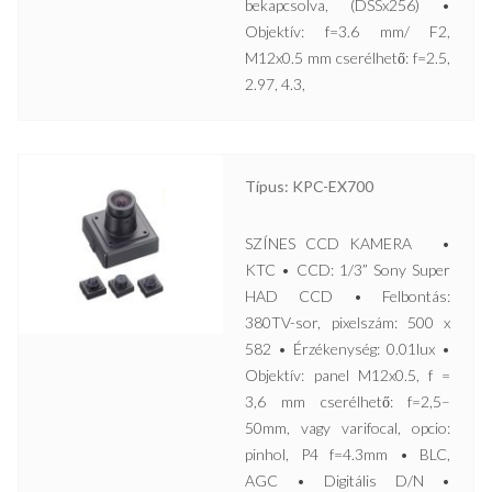
bekapcsolva, (DSSx256) •
Objektív: f=3.6 mm/ F2,
M12x0.5 mm cserélhető: f=2.5,
2.97, 4.3,
Típus: KPC-EX700
SZÍNES CCD KAMERA •
KTC • CCD: 1/3” Sony Super
HAD CCD • Felbontás:
380TV-sor, pixelszám: 500 x
582 • Érzékenység: 0.01lux •
Objektív: panel M12x0.5, f =
3,6 mm cserélhető: f=2,5–
50mm, vagy varifocal, opcio:
pinhol, P4 f=4.3mm • BLC,
AGC • Digitális D/N •