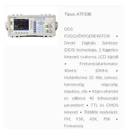
Típus: ATF10B
DDS
FÜGGVÉNYGENERÁTOR •
Direkt Digitális Szintézer
(DDS) technológia, 2 független
kimeneti csatorna, LCD kijelző
• Frekvenciatartomány:
40mHz – 10MHz •
Hullámforma: 32 -féle, szinusz,
háromszög, négyszög,
impulzus, stb. • Képes eltárolni
és előhívni 40 felhasználói
paramétert • TTL és CMOS
kimenet • Többféle moduláció:
FM, FSK, ASK, PSK •
Frekvencia