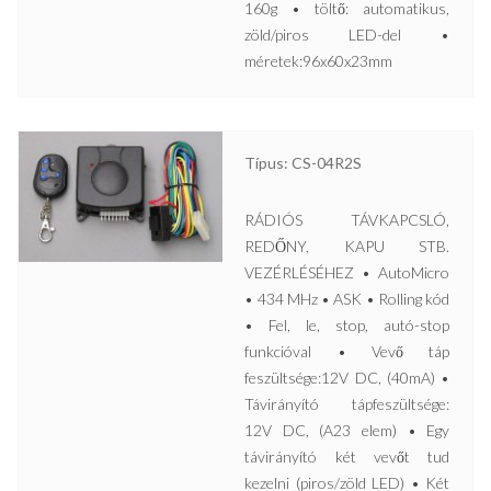
160g • töltő: automatikus,
zöld/piros LED-del •
méretek:96x60x23mm
Típus: CS-04R2S
RÁDIÓS TÁVKAPCSLÓ,
REDŐNY, KAPU STB.
VEZÉRLÉSÉHEZ • AutoMicro
• 434 MHz • ASK • Rolling kód
• Fel, le, stop, autó-stop
funkcióval • Vevő táp
feszültsége:12V DC, (40mA) •
Távirányító tápfeszültsége:
12V DC, (A23 elem) • Egy
távirányító két vevőt tud
kezelni (piros/zöld LED) • Két