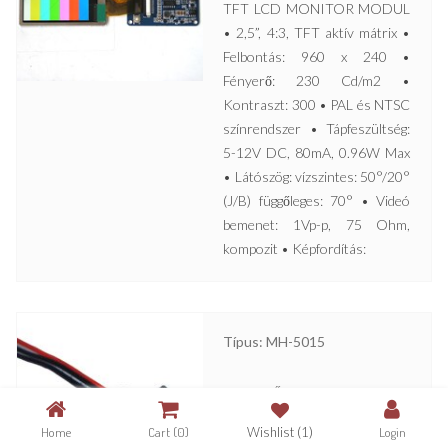
TFT LCD MONITOR MODUL
• 2,5”, 4:3, TFT aktív mátrix •
Felbontás: 960 x 240 •
Fényerő: 230 Cd/m2 •
Kontraszt: 300 • PAL és NTSC
színrendszer • Tápfeszültség:
5-12V DC, 80mA, 0.96W Max
• Látószög: vízszintes: 50°/20°
(J/B) függőleges: 70° • Videó
bemenet: 1Vp-p, 75 Ohm,
kompozit • Képfordítás:
Típus: MH-5015
MINIATŰR HANGMODUL •
Kis méret • 12V DC • 20Hz –
Home
Cart
(0)
Wishlist
(1)
Login
16000Hz • Jel/zaj arány jobb,