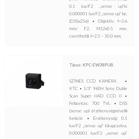
0.1 lux/F2 „sense up”ki
0.000001 lux/F2 „sense up” be,
(DSSx256) • Objektív: f=3.6
mm/ F2, M12x0.5 mm,
cserélhető: f=2.5 – 50.0 mm,
Típus: KPC-EW38PUB
SZÍNES CCD KAMERA •
KTC • 1/3” 960H Sony Duble
Scan Super HAD CCD II •
Felbontás: 700 TVL • DSS
(sense up) érzékenységnövelő
funkció • Érzékenység: 0.1
lux/F2 „sense up” kikapcsolva,
0.000001 lux/F2 „sense up”