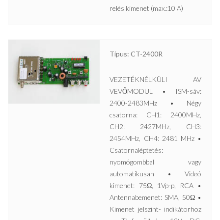
relés kimenet (max.:10 A)
Típus: CT-2400R
VEZETÉKNÉLKÜLI AV
VEVŐMODUL • ISM-sáv:
2400-2483MHz • Négy
csatorna: CH1: 2400MHz,
CH2: 2427MHz, CH3:
2454MHz, CH4: 2481 MHz •
Csatornaléptetés:
nyomógombbal vagy
automatikusan • Videó
kimenet: 75Ω, 1Vp-p, RCA •
Antennabemenet: SMA, 50Ω •
Kimenet jelszint- indikátorhoz