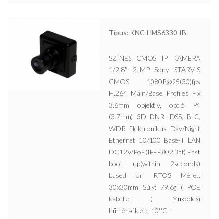
Típus: KNC-HMS6330-IB
SZÍNES CMOS IP KAMERA
1/2.8″ 2.,MP Sony STARVIS
CMOS 1080P@25(30)fps
H.264 Main/Base Profiles Fix
3.6mm objektív, opció P4
(3.7mm) 3D DNR, DSS, BLC,
WDR Elektronikus Day/Night
Ethernet 10/100 Base-T LAN
DC12V/PoE(IEEE802.3af) Fast
boot up(within 2seconds)
based on RTOS Méret:
30x30mm Súly: 79.6g ( POE
kábellel ) Működési
hőmérséklet: -10°C –