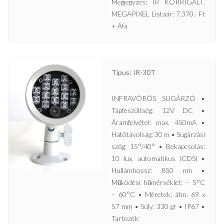
Megjegyzés: IR KORRIGÁLT,
MEGAPIXEL Listaár: 7.370.- Ft
+ Áfa
Típus: IR-30T
INFRAVÖRÖS SUGÁRZÓ •
Tápfeszültség: 12V DC •
Áramfelvétel: max. 450mA •
Hatótávolság: 30 m • Sugárzási
szög: 15°/40° • Bekapcsolás:
10 lux, automatikus (CDS) •
Hullámhossz: 850 nm •
Működési hőmérséklet: – 5°C
– 60°C • Méretek: átm. 69 x
57 mm • Súly: 330 gr • IP67 •
Tartozék: