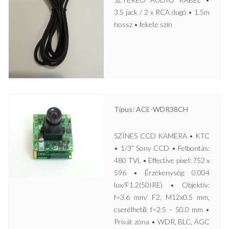
3.5 jack / 2 x RCA dugó • 1.5m
hossz • fekete szín
Típus: ACE-WDR38CH
SZÍNES CCD KAMERA • KTC
• 1/3” Sony CCD • Felbontás:
480 TVL • Effective pixel: 752 x
596 • Érzékenység: 0.004
lux/F1.2(50IRE) • Objektív:
f=3.6 mm/ F2, M12x0.5 mm,
cserélhető: f=2.5 – 50.0 mm •
Privát zóna • WDR, BLC, AGC