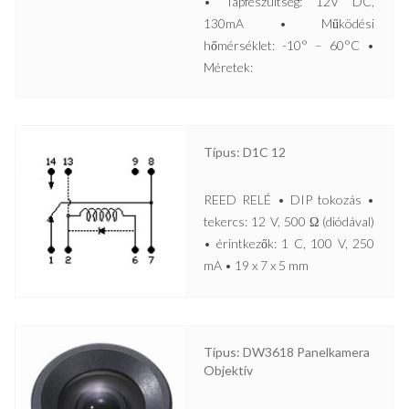
• Tápfeszültség: 12V DC,
130mA • Működési
hőmérséklet: -10° – 60°C •
Méretek:
Típus: D1C 12
REED RELÉ • DIP tokozás •
tekercs: 12 V, 500 Ω (diódával)
• érintkezők: 1 C, 100 V, 250
mA • 19 x 7 x 5 mm
Típus: DW3618 Panelkamera
Objektív