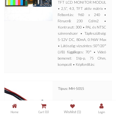
TFT LCD MONITOR MODUL
• 2,5”, 4:3, TFT aktív mátrix •
Felbontás: 960 x 240 •
Fényerő: 230 Cd/m2 •
Kontraszt: 300 • PAL és NTSC
színrendszer • Tápfeszültség:
5-12V DC, 80mA, 0.96W Max
• Látószög: vízszintes: 50°/20°
(J/B) függőleges: 70° • Videó
bemenet: 1Vp-p, 75 Ohm,
kompozit • Képfordítás:
Típus: MH-5015
MINIATŰR HANGMODUL •
Kis méret • 12V DC • 20Hz –
Home
Cart
(0)
Wishlist
(1)
Login
16000Hz • Jel/zaj arány jobb,