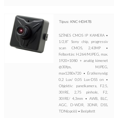
Típus: KNC-HDi47B
SZÍNES CMOS IP KAMERA •
1/2,8” Sony chip, progressiv
scan CMOS, 2,43MP •
Felbontás: H.264/MJPEG, max.
1920×1080 + analóg kimenet
@30fps, MJPEG,
max1280x720 • Érzékenység:
0,2 Lux/ 0,05 Lux-DSS on •
Objektív: panelkamera, F2.5,
30IRE, 2,75 pinhole, F2,
30IRE/ 4,3mm • AWB, BLC,
AGC, D-WDR, 3DNR, DSS,
TDN(opció) • Beépített