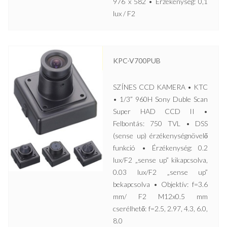
976 x 582 • Érzékenység: 0,1
lux / F2
KPC-V700PUB
SZÍNES CCD KAMERA • KTC
• 1/3” 960H Sony Duble Scan
Super HAD CCD II •
Felbontás: 750 TVL • DSS
(sense up) érzékenységnövelő
funkció • Érzékenység: 0.2
lux/F2 „sense up” kikapcsolva,
0.03 lux/F2 „sense up”
bekapcsolva • Objektív: f=3.6
mm/ F2 M12x0.5 mm
cserélhető: f=2.5, 2.97, 4.3, 6.0,
8.0