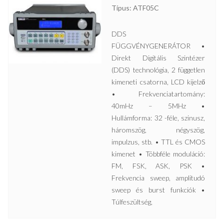
Típus: ATF05C
DDS
FÜGGVÉNYGENERÁTOR •
Direkt Digitális Szintézer
(DDS) technológia, 2 független
kimeneti csatorna, LCD kijelző
• Frekvenciatartomány:
40mHz – 5MHz •
Hullámforma: 32 -féle, szinusz,
háromszög, négyszög,
impulzus, stb. • TTL és CMOS
kimenet • Többféle moduláció:
FM, FSK, ASK, PSK •
Frekvencia sweep, amplitudó
sweep és burst funkciók •
Túlfeszültség,