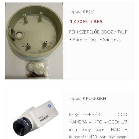
Típus: KPC-1
1,470
Ft
+ ÁFA
FÉM SZERELŐDOBOZ / TALP
• Átmérő: 15cm • Szín: bézs
Típus: KPC-303BH
FEKETE-FEHÉR CCD
KAMERA • KTC • CCD: 1/3
inch Sony Super HAD •
felbontás: 420 sor, pixelszám: