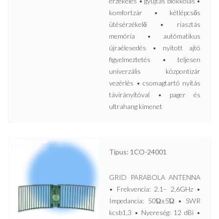
érzékelés • gyújtás blokkolás •
komfortzár • kétlépcsős
ütésérzékelő • riasztás
memória • autómatikus
újraélesedés • nyitott ajtó
figyelmeztetés • teljesen
univerzális központizár
vezérlés • csomagtartó nyitás
távirányítóval • pager és
ultrahang kimenet
Típus: 1CO-24001
GRID PARABOLA ANTENNA
• Frekvencia: 2.1– 2,6GHz •
Impedancia: 50Ώ±5Ώ • SWR
kcsb1,3 • Nyereség: 12 dBi •