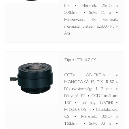
0.5 • Méretek: 25(D) x
30(L)mm • Súly: 11 gr •
Megjegyzés: IR korrigált,
megapixel Listaár: 6.300.- Ft +
Áfa
Típus: FEL147-CS
CCTV OBJEKTÍV •
MONOFOKÁLIS, FIX IRISZ •
Fókusztávolság: 1,47 mm •
Fényerő: F2 • CCD fomátum:
1/3” • Látószög: 195°(H) •
M.O.D: 0,05 m • Csatlakozás:
CS • Méretek: 30(D) x
16(L)mm • Súly: 33 gr •