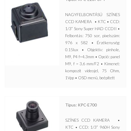
NAGYFELBONTÁSÚ SZÍNES
CCD KAMERA • KTC • CCD:
1/3” Sony Super HAD CCDII •
Felbontás: 750 sor, pixelszám:
976 x 582 • Érzékenység:
0.15lux • Objektív: pinhole,
M9, P4 f=4.3mm • Opció: panel
M9, f = 3,6 mm/F2 • Kimenet:
kompozit videojel, 75 Ohm,
1Vpp • OSD menü, beépített
Típus: KPC-E700
SZÍNES CCD KAMERA •
KTC • CCD: 1/3” 960H Sony