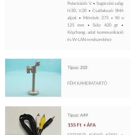
Polarizáció: V • Sugárzási szög:
H.30, V.20 • Csatlakozó: SMA
aljzat • Méretek: 275 x 90 x
125 mm • Súly: 420 gr •
Kép/hang, adat kommunikáció
és W-LAN rendszrekhez
Típus: 203
FÉM KAMERATARTÓ
Típus: A49
155
Ft
+ ÁFA
SZTEREÓ AUDIÓ KÁBEL •