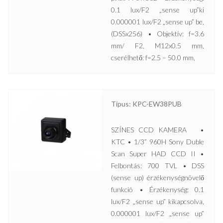
0.1 lux/F2 „sense up”ki
0.000001 lux/F2 „sense up” be,
(DSSx256) • Objektív: f=3.6
mm/ F2, M12x0.5 mm,
cserélhető: f=2.5 – 50.0 mm,
Típus: KPC-EW38PUB
SZÍNES CCD KAMERA •
KTC • 1/3” 960H Sony Duble
Scan Super HAD CCD II •
Felbontás: 700 TVL • DSS
(sense up) érzékenységnövelő
funkció • Érzékenység: 0.1
lux/F2 „sense up” kikapcsolva,
0.000001 lux/F2 „sense up”