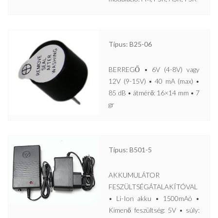
Típus: B25-06
BERREGŐ • 6V (4-8V) vagy
12V (9-15V) • 40 mA (max) •
85 dB • átmérő: 16×14 mm • 7
gr
Típus: B501-5
AKKUMULÁTOR
FESZÜLTSÉGÁTALAKÍTÓVAL
• Li-Ion akku • 1500mAó •
Kimenő feszültség: 5V • súly: