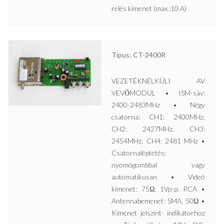
relés kimenet (max.:10 A)
Típus: CT-2400R
VEZETÉKNÉLKÜLI AV
VEVŐMODUL • ISM-sáv:
2400-2483MHz • Négy
csatorna: CH1: 2400MHz,
CH2: 2427MHz, CH3:
2454MHz, CH4: 2481 MHz •
Csatornaléptetés:
nyomógombbal vagy
automatikusan • Videó
kimenet: 75Ω, 1Vp-p, RCA •
Antennabemenet: SMA, 50Ω •
Kimenet jelszint- indikátorhoz