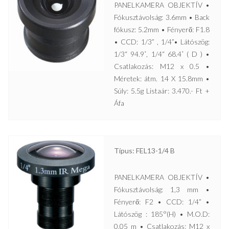
PANELKAMERA OBJEKTÍV •
Fókusztávolság: 3.6mm • Back
fókusz: 5.2mm • Fényerő: F1.8
• CCD: 1/3” , 1/4”• Látószög:
1/3“ 94.9˚, 1/4“ 68.4˚ ( D ) •
Csatlakozás: M12 x 0.5 •
Méretek: átm. 14 X 15.8mm •
Súly: 5.5g Listaár: 3.470.- Ft +
Áfa
Típus: FEL13-1/4 B
PANELKAMERA OBJEKTÍV •
Fókusztávolság: 1,3 mm •
Fényerő: F2 • CCD: 1/4” •
Látószög : 185°(H) • M.O.D:
0,05 m • Csatlakozás: M12 x