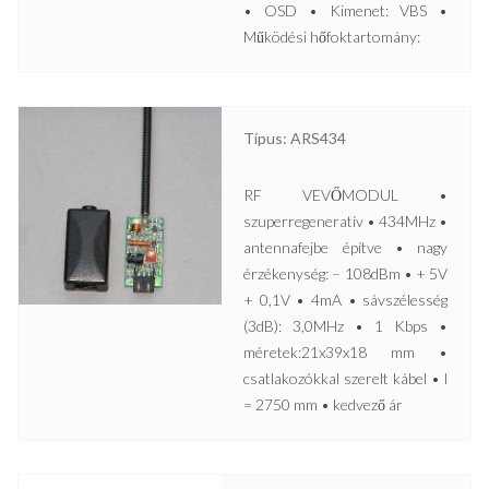
• OSD • Kimenet: VBS •
Működési hőfoktartomány:
Típus: ARS434
RF VEVŐMODUL •
szuperregeneratív • 434MHz •
antennafejbe építve • nagy
érzékenység: – 108dBm • + 5V
+ 0,1V • 4mA • sávszélesség
(3dB): 3,0MHz • 1 Kbps •
méretek:21x39x18 mm •
csatlakozókkal szerelt kábel • l
= 2750 mm • kedvező ár