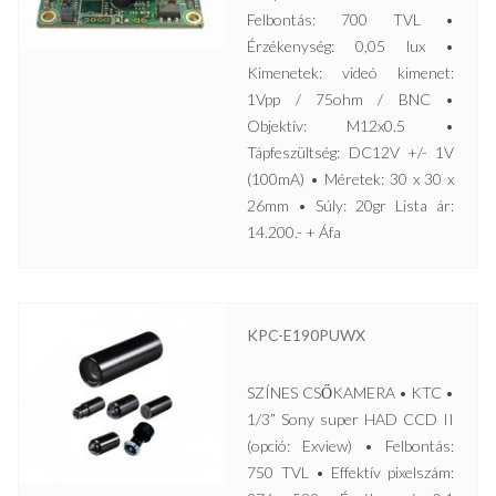
Felbontás: 700 TVL •
Érzékenység: 0,05 lux •
Kimenetek: videó kimenet:
1Vpp / 75ohm / BNC •
Objektív: M12x0.5 •
Tápfeszültség: DC12V +/- 1V
(100mA) • Méretek: 30 x 30 x
26mm • Súly: 20gr Lista ár:
14.200.- + Áfa
KPC-E190PUWX
SZÍNES CSŐKAMERA • KTC •
1/3” Sony super HAD CCD II
(opció: Exview) • Felbontás:
750 TVL • Effektív pixelszám: