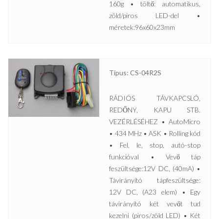
160g • töltő: automatikus,
zöld/piros LED-del •
méretek:96x60x23mm
Típus: CS-04R2S
RÁDIÓS TÁVKAPCSLÓ,
REDŐNY, KAPU STB.
VEZÉRLÉSÉHEZ • AutoMicro
• 434 MHz • ASK • Rolling kód
• Fel, le, stop, autó-stop
funkcióval • Vevő táp
feszültsége:12V DC, (40mA) •
Távirányító tápfeszültsége:
12V DC, (A23 elem) • Egy
távirányító két vevőt tud
kezelni (piros/zöld LED) • Két