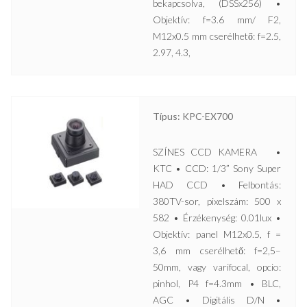
bekapcsolva, (DSSx256) •
Objektív: f=3.6 mm/ F2,
M12x0.5 mm cserélhető: f=2.5,
2.97, 4.3,
Típus: KPC-EX700
SZÍNES CCD KAMERA •
KTC • CCD: 1/3” Sony Super
HAD CCD • Felbontás:
380TV-sor, pixelszám: 500 x
582 • Érzékenység: 0.01lux •
Objektív: panel M12x0.5, f =
3,6 mm cserélhető: f=2,5–
50mm, vagy varifocal, opcio:
pinhol, P4 f=4.3mm • BLC,
AGC • Digitális D/N •