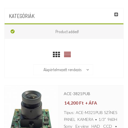
KATEGÓRIÁK
Product added!
Alapértelmezett rendezés
ACE-3821PUB
14,200
Ft
+ ÁFA
Típus: ACE-M321PUB SZÍNES
PANEL KAMERA • 1/3” 960H
Sony Ex-view HAD CCD •