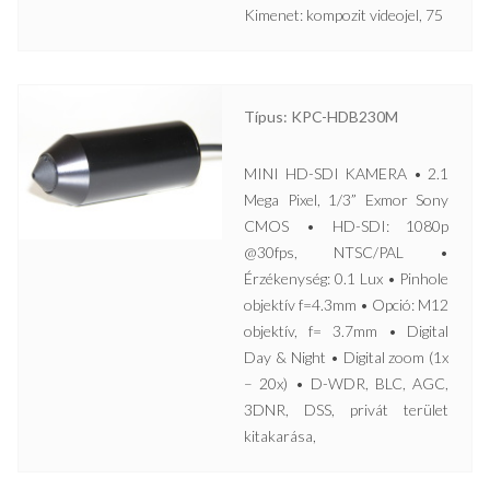
Kimenet: kompozit videojel, 75
Típus: KPC-HDB230M
MINI HD-SDI KAMERA • 2.1
Mega Pixel, 1/3” Exmor Sony
CMOS • HD-SDI: 1080p
@30fps, NTSC/PAL •
Érzékenység: 0.1 Lux • Pinhole
objektív f=4.3mm • Opció: M12
objektív, f= 3.7mm • Digital
Day & Night • Digital zoom (1x
– 20x) • D-WDR, BLC, AGC,
3DNR, DSS, privát terület
kitakarása,