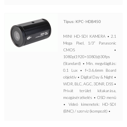
Típus: KPC- HDB450
MINI HD-SDI KAMERA • 2.1
Mega Pixel, 1/3” Panasonic
CMOS •
1080p(1920×1080)@30fps
(Standard) • Min. megvilágítás:
0.1 Lux • f=3.6,6mm Board
objektív • Digital Day & Night •
WDR, BLC, AGC, 3DNR, DSS •
Privát terület kitakarása,
mozgásérzékelés • OSD menü
• Videó kimenetek: HD-SDI
(BNC) / szerviz (kompozit) •