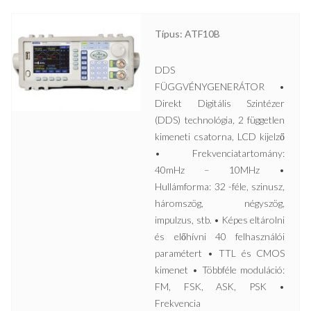
Típus: ATF10B
DDS
FÜGGVÉNYGENERÁTOR •
Direkt Digitális Szintézer
(DDS) technológia, 2 független
kimeneti csatorna, LCD kijelző
• Frekvenciatartomány:
40mHz – 10MHz •
Hullámforma: 32 -féle, szinusz,
háromszög, négyszög,
impulzus, stb. • Képes eltárolni
és előhívni 40 felhasználói
paramétert • TTL és CMOS
kimenet • Többféle moduláció:
FM, FSK, ASK, PSK •
Frekvencia