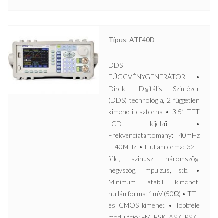
Típus: ATF40D
DDS
FÜGGVÉNYGENERÁTOR •
Direkt Digitális Szintézer
(DDS) technológia, 2 független
kimeneti csatorna • 3.5” TFT
LCD kijelző •
Frekvenciatartomány: 40mHz
– 40MHz • Hullámforma: 32 -
féle, szinusz, háromszög,
négyszög, impulzus, stb. •
Minimum stabil kimeneti
hullámforma: 1mV (50Ώ) • TTL
és CMOS kimenet • Többféle
moduláció: FM, FSK, ASK, PSK