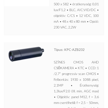
500 x 582 • érzékenység: 0,01
lux/F1,2 • BLC, AIC:VID/DC •
objektív: C/CS • 12 VDC, 100
mA • 48 x 40 x 80 mm • Opció:
230 VAC, 2,2W
Típus: KPC-AZB232
SZÍNES CMOS AHD
CSŐKAMERA • KTC • CCD: 1
/2.7” progressiv scan CMOS •
Felbontás: 1930 x 1088 pixel,
2,1MP • Érzékenység:
1,3lux/F2.0 (Ill. min, AGC max)
• Objektív: panel M12, f = 3,6
mm cserélhető: f = 2,5 – 50mm,