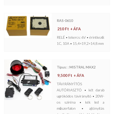
RAS-0610
210
Ft
+ ÁFA
RELÉ • tekercs: 6V • érintkező:
1C, 10A • 15,4×19,2×14,8 mm
Típus: : MISTRAL MAX2
9,500
Ft
+ ÁFA
TÁVIRÁNYÍTÓS
AUTÓRIASZTÓ • két darab
ugrókódos távirányító • 20W-
os sziréna • kék led a
műszerfalon • ajtónyitás