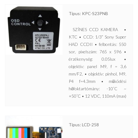
Típus: KPC-S23PNB
SZÍNES CCD KAMERA •
KTC • CCD: 1/3” Sony Super
HAD CCDII • felbontás: 550
sor, pixelszám: 765 x 596 •
érzékenység: 0.05lux •
objektív: panel M9, f = 3,6
mm/F2, • objektív: pinhol, M9,
P4 f=4.3mm • működési
hőfoktartómány: -10˚C ~
+50˚C • 12 VDC, 110mA (max)
Típus: LCD-258