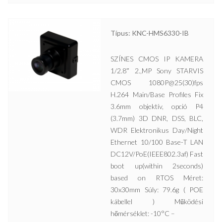
Típus: KNC-HMS6330-IB
SZÍNES CMOS IP KAMERA
1/2.8″ 2.,MP Sony STARVIS
CMOS 1080P@25(30)fps
H.264 Main/Base Profiles Fix
3.6mm objektív, opció P4
(3.7mm) 3D DNR, DSS, BLC,
WDR Elektronikus Day/Night
Ethernet 10/100 Base-T LAN
DC12V/PoE(IEEE802.3af) Fast
boot up(within 2seconds)
based on RTOS Méret:
30x30mm Súly: 79.6g ( POE
kábellel ) Működési
hőmérséklet: -10°C –