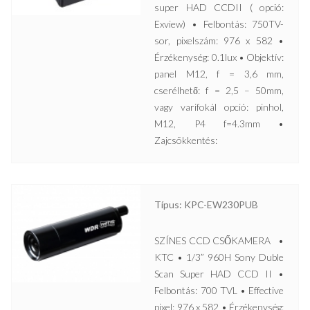
super HAD CCDII ( opció:
Exview) • Felbontás: 750TV-
sor, pixelszám: 976 x 582 •
Érzékenység: 0.1lux • Objektív:
panel M12, f = 3,6 mm,
cserélhető: f = 2,5 – 50mm,
vagy varifokál opció: pinhol,
M12, P4 f=4.3mm •
Zajcsökkentés:
Típus: KPC-EW230PUB
SZÍNES CCD CSŐKAMERA •
KTC • 1/3” 960H Sony Duble
Scan Super HAD CCD II •
Felbontás: 700 TVL • Effective
pixel: 976 x 582 • Érzékenység: