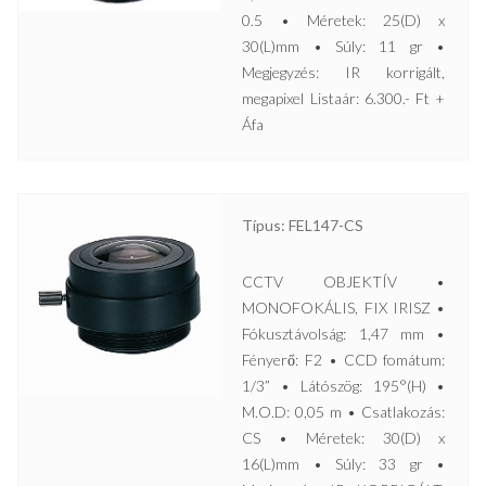
0.5 • Méretek: 25(D) x
30(L)mm • Súly: 11 gr •
Megjegyzés: IR korrigált,
megapixel Listaár: 6.300.- Ft +
Áfa
Típus: FEL147-CS
CCTV OBJEKTÍV •
MONOFOKÁLIS, FIX IRISZ •
Fókusztávolság: 1,47 mm •
Fényerő: F2 • CCD fomátum:
1/3” • Látószög: 195°(H) •
M.O.D: 0,05 m • Csatlakozás:
CS • Méretek: 30(D) x
16(L)mm • Súly: 33 gr •