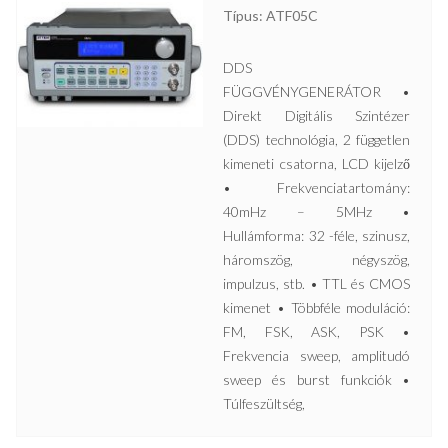
Típus: ATF05C
DDS
FÜGGVÉNYGENERÁTOR •
Direkt Digitális Szintézer
(DDS) technológia, 2 független
kimeneti csatorna, LCD kijelző
• Frekvenciatartomány:
40mHz – 5MHz •
Hullámforma: 32 -féle, szinusz,
háromszög, négyszög,
impulzus, stb. • TTL és CMOS
kimenet • Többféle moduláció:
FM, FSK, ASK, PSK •
Frekvencia sweep, amplitudó
sweep és burst funkciók •
Túlfeszültség,