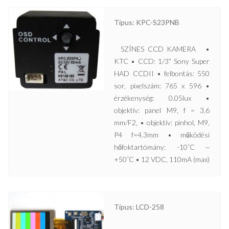
Típus: KPC-S23PNB
SZÍNES CCD KAMERA •
KTC • CCD: 1/3” Sony Super
HAD CCDII • felbontás: 550
sor, pixelszám: 765 x 596 •
érzékenység: 0.05lux •
objektív: panel M9, f = 3,6
mm/F2, • objektív: pinhol, M9,
P4 f=4.3mm • működési
hőfoktartómány: -10˚C ~
+50˚C • 12 VDC, 110mA (max)
Típus: LCD-258