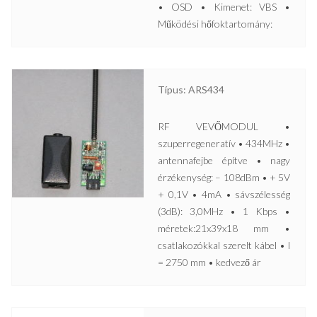
• OSD • Kimenet: VBS •
Működési hőfoktartomány:
Típus: ARS434
RF VEVŐMODUL •
szuperregeneratív • 434MHz •
antennafejbe építve • nagy
érzékenység: – 108dBm • + 5V
+ 0,1V • 4mA • sávszélesség
(3dB): 3,0MHz • 1 Kbps •
méretek:21x39x18 mm •
csatlakozókkal szerelt kábel • l
= 2750 mm • kedvező ár