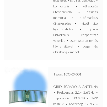
érzékelés • gyújtás blokkolás •
komfortzár • kétlépcsős
ütésérzékelő • riasztás
memória • autómatikus
újraélesedés • nyitott ajtó
figyelmeztetés • teljesen
univerzális központizár
vezérlés • csomagtartó nyitás
távirányítóval • pager és
ultrahang kimenet
Típus: 1CO-24001
GRID PARABOLA ANTENNA
• Frekvencia: 2.1– 2,6GHz •
Impedancia: 50Ώ±5Ώ • SWR
kcsb1,3 • Nyereség: 12 dBi •