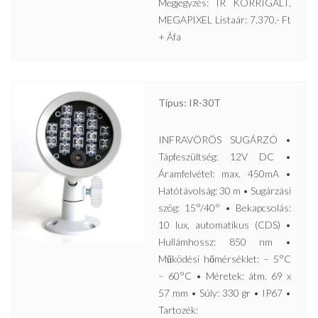
Megjegyzés: IR KORRIGÁLT,
MEGAPIXEL Listaár: 7.370.- Ft
+ Áfa
Típus: IR-30T
INFRAVÖRÖS SUGÁRZÓ •
Tápfeszültség: 12V DC •
Áramfelvétel: max. 450mA •
Hatótávolság: 30 m • Sugárzási
szög: 15°/40° • Bekapcsolás:
10 lux, automatikus (CDS) •
Hullámhossz: 850 nm •
Működési hőmérséklet: – 5°C
– 60°C • Méretek: átm. 69 x
57 mm • Súly: 330 gr • IP67 •
Tartozék: