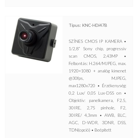
Típus: KNC-HDi47B
SZÍNES CMOS IP KAMERA •
1/2,8” Sony chip, progressiv
scan CMOS, 2,43MP •
Felbontás: H.264/MJPEG, max.
1920×1080 + analóg kimenet
@30fps, MJPEG,
max1280x720 • Érzékenység:
0,2 Lux/ 0,05 Lux-DSS on •
Objektív: panelkamera, F2.5,
30IRE, 2,75 pinhole, F2,
30IRE/ 4,3mm • AWB, BLC,
AGC, D-WDR, 3DNR, DSS,
TDN(opció) • Beépített