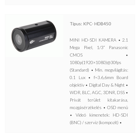
Típus: KPC- HDB450
MINI HD-SDI KAMERA • 2.1
Mega Pixel, 1/3” Panasonic
CMOS •
1080p(1920×1080)@30fps
(Standard) • Min. megvilágítás:
0.1 Lux • f=3.6,6mm Board
objektív • Digital Day & Night •
WDR, BLC, AGC, 3DNR, DSS •
Privát terület kitakarása,
mozgásérzékelés • OSD menü
• Videó kimenetek: HD-SDI
(BNC) / szerviz (kompozit) •