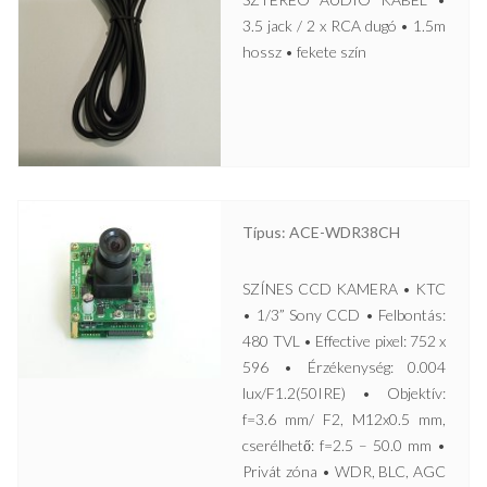
3.5 jack / 2 x RCA dugó • 1.5m
hossz • fekete szín
Típus: ACE-WDR38CH
SZÍNES CCD KAMERA • KTC
• 1/3” Sony CCD • Felbontás:
480 TVL • Effective pixel: 752 x
596 • Érzékenység: 0.004
lux/F1.2(50IRE) • Objektív:
f=3.6 mm/ F2, M12x0.5 mm,
cserélhető: f=2.5 – 50.0 mm •
Privát zóna • WDR, BLC, AGC