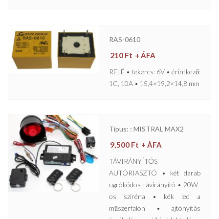
RAS-0610
210
Ft
+ ÁFA
RELÉ • tekercs: 6V • érintkező:
1C, 10A • 15,4×19,2×14,8 mm
Típus: : MISTRAL MAX2
9,500
Ft
+ ÁFA
TÁVIRÁNYÍTÓS
AUTÓRIASZTÓ • két darab
ugrókódos távirányító • 20W-
os sziréna • kék led a
műszerfalon • ajtónyitás