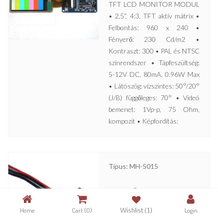
TFT LCD MONITOR MODUL
• 2,5”, 4:3, TFT aktív mátrix •
Felbontás: 960 x 240 •
Fényerő: 230 Cd/m2 •
Kontraszt: 300 • PAL és NTSC
színrendszer • Tápfeszültség:
5-12V DC, 80mA, 0.96W Max
• Látószög: vízszintes: 50°/20°
(J/B) függőleges: 70° • Videó
bemenet: 1Vp-p, 75 Ohm,
kompozit • Képfordítás:
Típus: MH-5015
MINIATŰR HANGMODUL •
Kis méret • 12V DC • 20Hz –
Home
Cart
(0)
Wishlist
(1)
Login
16000Hz • Jel/zaj arány jobb,