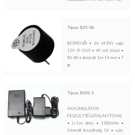
Típus: B25-06
BERREGŐ • 6V (4-8V) vagy
12V (9-15V) • 40 mA (max) •
85 dB • átmérő: 16×14 mm • 7
gr
Típus: B501-5
AKKUMULÁTOR
FESZÜLTSÉGÁTALAKÍTÓVAL
• Li-Ion akku • 1500mAó •
Kimenő feszültség: 5V • súly: