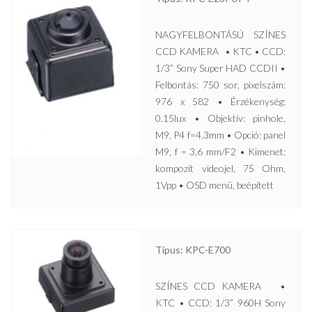
NAGYFELBONTÁSÚ SZÍNES
CCD KAMERA • KTC • CCD:
1/3” Sony Super HAD CCDII •
Felbontás: 750 sor, pixelszám:
976 x 582 • Érzékenység:
0.15lux • Objektív: pinhole,
M9, P4 f=4.3mm • Opció: panel
M9, f = 3,6 mm/F2 • Kimenet:
kompozit videojel, 75 Ohm,
1Vpp • OSD menü, beépített
Típus: KPC-E700
SZÍNES CCD KAMERA •
KTC • CCD: 1/3” 960H Sony