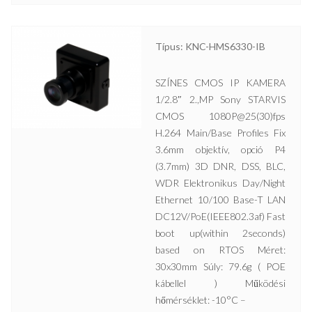
Típus: KNC-HMS6330-IB
SZÍNES CMOS IP KAMERA
1/2.8″ 2.,MP Sony STARVIS
CMOS 1080P@25(30)fps
H.264 Main/Base Profiles Fix
3.6mm objektív, opció P4
(3.7mm) 3D DNR, DSS, BLC,
WDR Elektronikus Day/Night
Ethernet 10/100 Base-T LAN
DC12V/PoE(IEEE802.3af) Fast
boot up(within 2seconds)
based on RTOS Méret:
30x30mm Súly: 79.6g ( POE
kábellel ) Működési
hőmérséklet: -10°C –