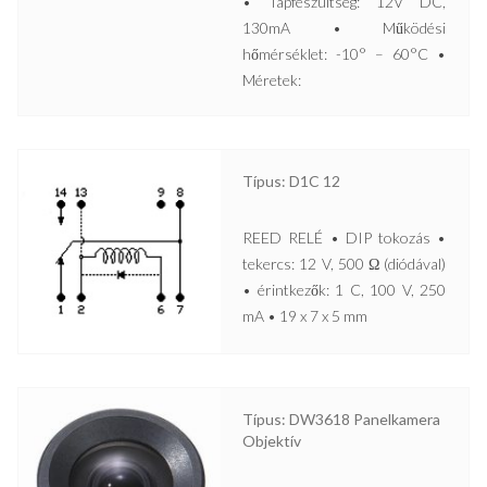
• Tápfeszültség: 12V DC,
130mA • Működési
hőmérséklet: -10° – 60°C •
Méretek:
Típus: D1C 12
REED RELÉ • DIP tokozás •
tekercs: 12 V, 500 Ω (diódával)
• érintkezők: 1 C, 100 V, 250
mA • 19 x 7 x 5 mm
Típus: DW3618 Panelkamera
Objektív