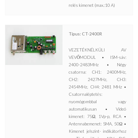
relés kimenet (max.:10 A)
Típus: CT-2400R
VEZETÉKNÉLKÜLI AV
VEVŐMODUL • ISM-sáv:
2400-2483MHz • Négy
csatorna: CH1: 2400MHz,
CH2: 2427MHz, CH3:
2454MHz, CH4: 2481 MHz •
Csatornaléptetés:
nyomógombbal vagy
automatikusan • Videó
kimenet: 75Ω, 1Vp-p, RCA •
Antennabemenet: SMA, 50Ω •
Kimenet jelszint- indikátorhoz