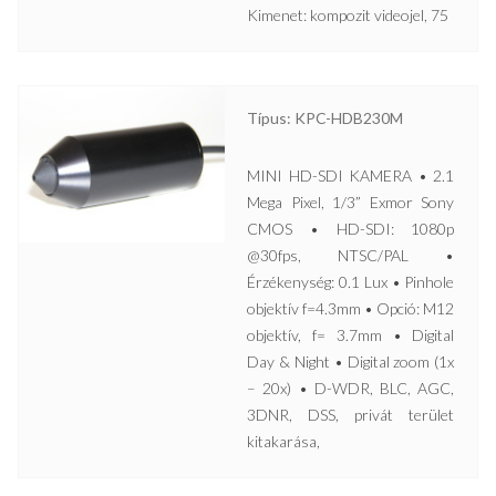
Kimenet: kompozit videojel, 75
Típus: KPC-HDB230M
MINI HD-SDI KAMERA • 2.1
Mega Pixel, 1/3” Exmor Sony
CMOS • HD-SDI: 1080p
@30fps, NTSC/PAL •
Érzékenység: 0.1 Lux • Pinhole
objektív f=4.3mm • Opció: M12
objektív, f= 3.7mm • Digital
Day & Night • Digital zoom (1x
– 20x) • D-WDR, BLC, AGC,
3DNR, DSS, privát terület
kitakarása,