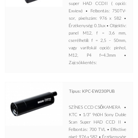
super HAD CCDII ( opció:
Exview) • Felbontás: 750TV-
sor, pixelszám: 976 x 582 •
Érzékenység: 0.1lux • Objektív:
panel M12, f = 3,6 mm,
cserélhető: f = 2,5 – 50mm,
vagy varifokál opció: pinhol,
M12, P4 f=4.3mm •
Zajcsökkentés:
Típus: KPC-EW230PUB
SZÍNES CCD CSŐKAMERA •
KTC • 1/3” 960H Sony Duble
Scan Super HAD CCD II •
Felbontás: 700 TVL • Effective
pixel: 976 x 582 • Érzékenység: