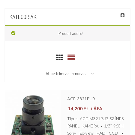
KATEGÓRIÁK
Product added!
Alapértelmezett rendezés
ACE-3821PUB
14,200
Ft
+ ÁFA
Típus: ACE-M321PUB SZÍNES
PANEL KAMERA • 1/3” 960H
Sony Ex-view HAD CCD •