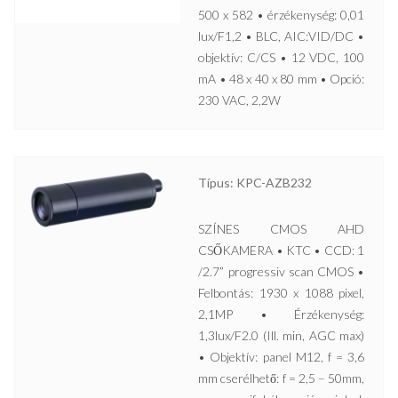
500 x 582 • érzékenység: 0,01
lux/F1,2 • BLC, AIC:VID/DC •
objektív: C/CS • 12 VDC, 100
mA • 48 x 40 x 80 mm • Opció:
230 VAC, 2,2W
Típus: KPC-AZB232
SZÍNES CMOS AHD
CSŐKAMERA • KTC • CCD: 1
/2.7” progressiv scan CMOS •
Felbontás: 1930 x 1088 pixel,
2,1MP • Érzékenység:
1,3lux/F2.0 (Ill. min, AGC max)
• Objektív: panel M12, f = 3,6
mm cserélhető: f = 2,5 – 50mm,