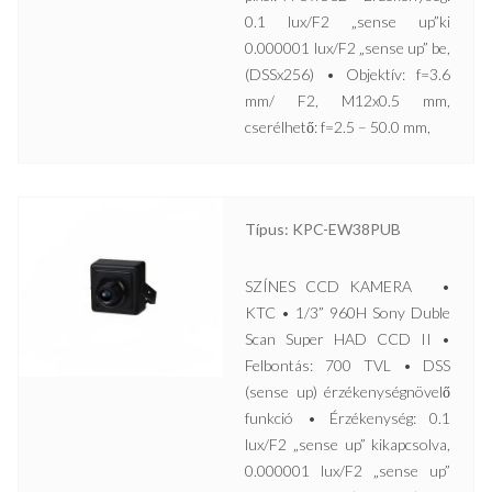
0.1 lux/F2 „sense up”ki
0.000001 lux/F2 „sense up” be,
(DSSx256) • Objektív: f=3.6
mm/ F2, M12x0.5 mm,
cserélhető: f=2.5 – 50.0 mm,
Típus: KPC-EW38PUB
SZÍNES CCD KAMERA •
KTC • 1/3” 960H Sony Duble
Scan Super HAD CCD II •
Felbontás: 700 TVL • DSS
(sense up) érzékenységnövelő
funkció • Érzékenység: 0.1
lux/F2 „sense up” kikapcsolva,
0.000001 lux/F2 „sense up”