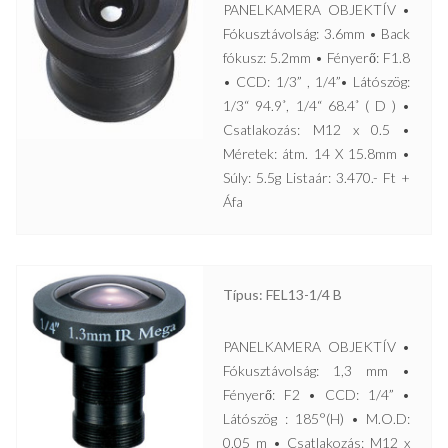
PANELKAMERA OBJEKTÍV •
Fókusztávolság: 3.6mm • Back
fókusz: 5.2mm • Fényerő: F1.8
• CCD: 1/3” , 1/4”• Látószög:
1/3“ 94.9˚, 1/4“ 68.4˚ ( D ) •
Csatlakozás: M12 x 0.5 •
Méretek: átm. 14 X 15.8mm •
Súly: 5.5g Listaár: 3.470.- Ft +
Áfa
Típus: FEL13-1/4 B
PANELKAMERA OBJEKTÍV •
Fókusztávolság: 1,3 mm •
Fényerő: F2 • CCD: 1/4” •
Látószög : 185°(H) • M.O.D:
0,05 m • Csatlakozás: M12 x