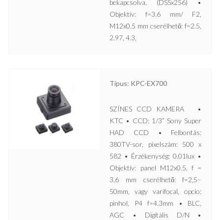
bekapcsolva, (DSSx256) •
Objektív: f=3.6 mm/ F2,
M12x0.5 mm cserélhető: f=2.5,
2.97, 4.3,
Típus: KPC-EX700
SZÍNES CCD KAMERA •
KTC • CCD: 1/3” Sony Super
HAD CCD • Felbontás:
380TV-sor, pixelszám: 500 x
582 • Érzékenység: 0.01lux •
Objektív: panel M12x0.5, f =
3,6 mm cserélhető: f=2,5–
50mm, vagy varifocal, opcio:
pinhol, P4 f=4.3mm • BLC,
AGC • Digitális D/N •