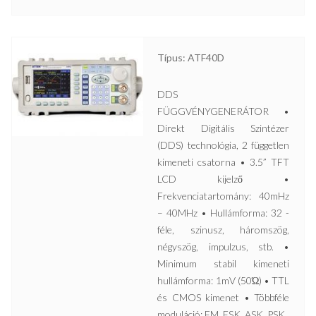
Típus: ATF40D
DDS
FÜGGVÉNYGENERÁTOR •
Direkt Digitális Szintézer
(DDS) technológia, 2 független
kimeneti csatorna • 3.5” TFT
LCD kijelző •
Frekvenciatartomány: 40mHz
– 40MHz • Hullámforma: 32 -
féle, szinusz, háromszög,
négyszög, impulzus, stb. •
Minimum stabil kimeneti
hullámforma: 1mV (50Ώ) • TTL
és CMOS kimenet • Többféle
moduláció: FM, FSK, ASK, PSK