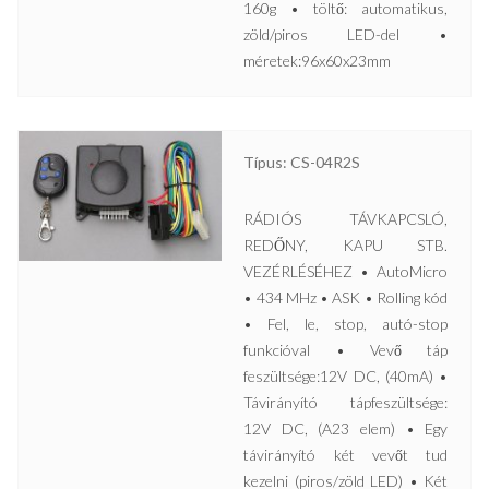
160g • töltő: automatikus,
zöld/piros LED-del •
méretek:96x60x23mm
Típus: CS-04R2S
RÁDIÓS TÁVKAPCSLÓ,
REDŐNY, KAPU STB.
VEZÉRLÉSÉHEZ • AutoMicro
• 434 MHz • ASK • Rolling kód
• Fel, le, stop, autó-stop
funkcióval • Vevő táp
feszültsége:12V DC, (40mA) •
Távirányító tápfeszültsége:
12V DC, (A23 elem) • Egy
távirányító két vevőt tud
kezelni (piros/zöld LED) • Két