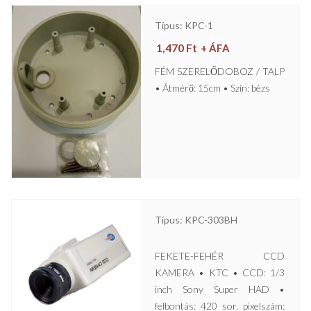
Típus: KPC-1
1,470
Ft
+ ÁFA
FÉM SZERELŐDOBOZ / TALP
• Átmérő: 15cm • Szín: bézs
Típus: KPC-303BH
FEKETE-FEHÉR CCD
KAMERA • KTC • CCD: 1/3
inch Sony Super HAD •
felbontás: 420 sor, pixelszám: