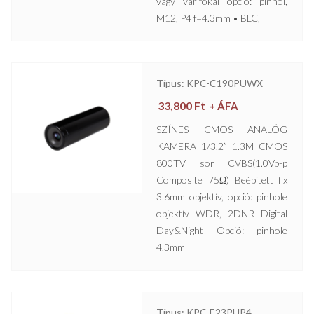
vagy varifokál opció: pinhol,
M12, P4 f=4.3mm • BLC,
Típus: KPC-C190PUWX
33,800
Ft
+ ÁFA
SZÍNES CMOS ANALÓG
KAMERA 1/3.2” 1.3M CMOS
800TV sor CVBS(1.0Vp-p
Composite 75Ω) Beépített fix
3.6mm objektív, opció: pinhole
objektív WDR, 2DNR Digital
Day&Night Opció: pinhole
4.3mm
Típus: KPC-E23PUP4