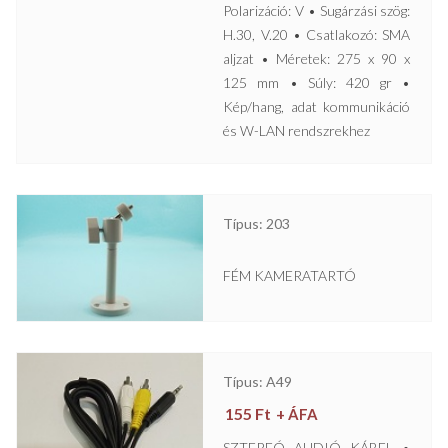
Polarizáció: V • Sugárzási szög:
H.30, V.20 • Csatlakozó: SMA
aljzat • Méretek: 275 x 90 x
125 mm • Súly: 420 gr •
Kép/hang, adat kommunikáció
és W-LAN rendszrekhez
Típus: 203
FÉM KAMERATARTÓ
Típus: A49
155
Ft
+ ÁFA
SZTEREÓ AUDIÓ KÁBEL •