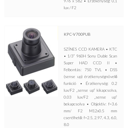
976 x 582 • Érzékenység: 0,1
lux / F2
KPC-V700PUB
SZÍNES CCD KAMERA • KTC
• 1/3” 960H Sony Duble Scan
Super HAD CCD II •
Felbontás: 750 TVL • DSS
(sense up) érzékenységnövelő
funkció • Érzékenység: 0.2
lux/F2 „sense up” kikapcsolva,
0.03 lux/F2 „sense up”
bekapcsolva • Objektív: f=3.6
mm/ F2 M12x0.5 mm
cserélhető: f=2.5, 2.97, 4.3, 6.0,
8.0