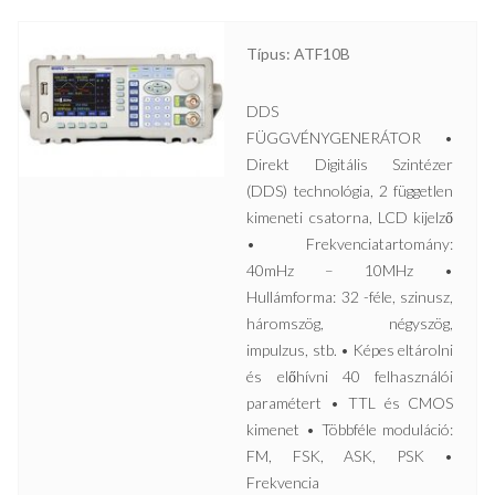
Típus: ATF10B
DDS
FÜGGVÉNYGENERÁTOR •
Direkt Digitális Szintézer
(DDS) technológia, 2 független
kimeneti csatorna, LCD kijelző
• Frekvenciatartomány:
40mHz – 10MHz •
Hullámforma: 32 -féle, szinusz,
háromszög, négyszög,
impulzus, stb. • Képes eltárolni
és előhívni 40 felhasználói
paramétert • TTL és CMOS
kimenet • Többféle moduláció:
FM, FSK, ASK, PSK •
Frekvencia