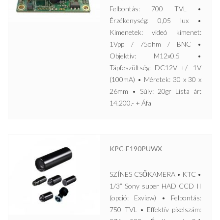
Felbontás: 700 TVL •
Érzékenység: 0,05 lux •
Kimenetek: videó kimenet:
1Vpp / 75ohm / BNC •
Objektív: M12x0.5 •
Tápfeszültség: DC12V +/- 1V
(100mA) • Méretek: 30 x 30 x
26mm • Súly: 20gr Lista ár:
14.200.- + Áfa
KPC-E190PUWX
SZÍNES CSŐKAMERA • KTC •
1/3” Sony super HAD CCD II
(opció: Exview) • Felbontás:
750 TVL • Effektív pixelszám: